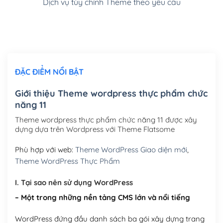
Dịch vụ tùy chỉnh Theme theo yêu cầu
Cài đặt SMTP Mail cho site Wordpress
(+100,000₫)
Thiết kế logo đơn giản để đăng web
(+300,000₫)
Chỉnh sửa site theo yêu cầu tuỳ chọn
(+2,000,000₫)
ĐẶC ĐIỂM NỔI BẬT
Mua thêm Host + Tên miền
Tên miền quốc tế .com .net .org (1 năm)
(+300,000₫)
Giới thiệu Theme wordpress thực phẩm chức
năng 11
Tên miền Việt Nam .vn (1 năm)
(+550,000₫)
Theme wordpress thực phẩm chức năng 11 được xây
Hosting 2GB SSD (1 năm)
(+450,000₫)
dựng dựa trên Wordpress với Theme Flatsome
Hosting 3GB SSD (1 năm)
(+550,000₫)
Phù hợp với web:
Theme WordPress Giao diện mới
,
Theme WordPress Thực Phẩm
Hosting 5GB SSD (1 năm)
(+650,000₫)
I. Tại sao nên sử dụng WordPress
Hosting 8GB SSD (1 năm)
(+950,000₫)
– Một trong những nền tảng CMS lớn và nổi tiếng
WordPress đứng đầu danh sách ba gói xây dựng trang