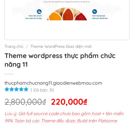
Trang chủ
/
Theme WordPress Giao diện mới
Theme wordpress thực phẩm chức
năng 11
thucphamchucnang11.giaodienwebmau.com
Đã bán:
30
Giá
Giá
2,800,000
₫
220,000
₫
gốc
hiện
Lưu ý: Giá full source code chưa bao gồm host + tên miền.
là:
tại
99% Toàn bộ các Theme đều được Build trên Flatsome.
2,800,000₫.
là: