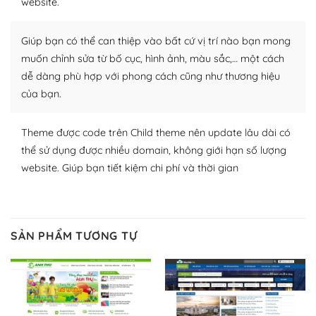
website.
Nhờ lượng người dùng đông đảo, thư viện themes và
Giúp bạn có thể can thiệp vào bất cứ vị trí nào bạn mong
plugin của WordPress rất phong phú. Bạn có thể thỏa
thích chọn lựa plugin và themes phù hợp cho mục đích
muốn chỉnh sửa từ bố cục, hình ảnh, màu sắc,… một cách
lập website của mình.
dễ dàng phù hợp với phong cách cũng như thương hiệu
của bạn.
WordPress đa dạng plugin và themes
Theme được code trên Child theme nên update lâu dài có
– Dễ sử dụng
thể sử dụng được nhiều domain, không giới hạn số lượng
Với mọi Hosting bất kỳ thì WordPress đều có thể dễ
website. Giúp bạn tiết kiệm chi phí và thời gian
dàng thiết lập vì thực tế nó đã cung cấp khoảng 60%
toàn bộ web.
Và bạn có toàn quyền tự do khi quyết định nơi lưu trữ
SẢN PHẨM TƯƠNG TỰ
trang web WordPress của bạn.
Dễ dàng lựa chọn Hosting cho website WordPress
– Bảo mật cực tốt