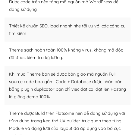
Được code trên nền tảng mã nguồn mở WordPress dễ
tìm kiếm chúng trên Internet hoặc nhờ chuyên gia.
dàng sử dụng
Dễ dàng tùy chỉnh trên WordPress
Thiết kế chuẩn SEO, load nhanh nhẹ tối ưu với các công cụ
– Sở hữu một cộng đồng lớn, sẵn sàng hỗ trợ
tìm kiếm
WordPress là nơi lưu trữ cho một diễn đàn cộng đồng
khổng lồ được kiểm duyệt bởi các nhân viên và những
Theme sạch hoàn toàn 100% không virus, không mã độc
người cuồng tín WordPress.
đã được kiểm tra kỹ lưỡng.
Nếu bạn gặp khó khăn, bạn có thể lên mạng và tìm
kiếm những cộng đồng WordPress, họ sẽ giúp bạn trả
Khi mua Theme bạn sẽ được bàn giao mã nguồn Full
lời, giải đáp vấn đề của bạn.
source code bao gồm: Code + Database được nhân bản
bằng plugin duplicator bạn chỉ việc đăt cài đặt lên Hosting
Cộng đồng sử dụng WordPress sẵn sàng hỗ trợ bạn
là giống demo 100%.
– Đa dạng plugin và themes
Theme được Build trên Flatsome nên dễ dàng sử dụng với
Plugin mở rộng là thành phần cài đặt thêm vào
trình dựng trang kéo thả UX builder trực quan theo từng
WordPress để tăng thêm các tính năng cần thiết. Có
Module và dạng lưới của layout đã áp dụng vào bố cục
nhiều plugin trả phí hoặc miễn phí.