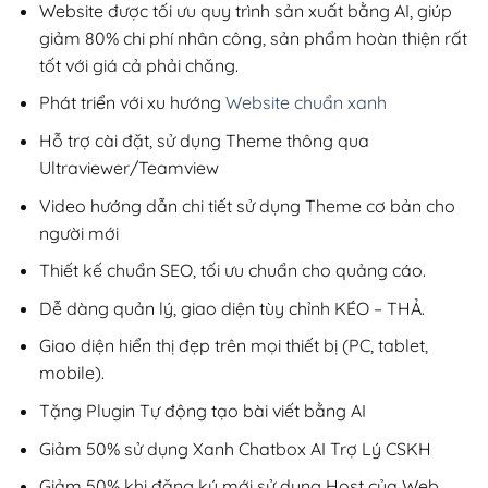
220,000₫.
Website được tối ưu quy trình sản xuất bằng AI, giúp
giảm 80% chi phí nhân công, sản phẩm hoàn thiện rất
tốt với giá cả phải chăng.
Phát triển với xu hướng
Website chuẩn xanh
Hỗ trợ cài đặt, sử dụng Theme thông qua
Ultraviewer/Teamview
Video hướng dẫn chi tiết sử dụng Theme cơ bản cho
người mới
Thiết kế chuẩn SEO, tối ưu chuẩn cho quảng cáo.
Dễ dàng quản lý, giao diện tùy chỉnh KÉO – THẢ.
Giao diện hiển thị đẹp trên mọi thiết bị (PC, tablet,
mobile).
Tặng Plugin Tự động tạo bài viết bằng AI
Giảm 50% sử dụng Xanh Chatbox AI Trợ Lý CSKH
Giảm 50% khi đăng ký mới sử dụng Host của Web