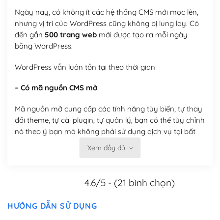
Ngày nay, có không ít các hệ thống CMS mới mọc lên,
nhưng vị trí của WordPress cũng không bị lung lay. Có
đến gần
500 trang web
mới được tạo ra mỗi ngày
bằng WordPress.
WordPress vẫn luôn tồn tại theo thời gian
– Có mã nguồn CMS mở
Mã nguồn mở cung cấp các tính năng tùy biến, tự thay
đổi theme, tự cài plugin, tự quản lý, bạn có thể tùy chỉnh
nó theo ý bạn mà không phải sử dụng dịch vụ tại bất
kỳ đơn vị nào.
Xem đầy đủ
Việc của bạn là đăng ký một tên miền và hosting để
chạy WordPress.
4.6/5 - (21 bình chọn)
Có thể tùy biến trên website WordPress
HƯỚNG DẪN SỬ DỤNG
– Thân thiện với công cụ tìm kiếm