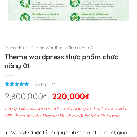
Trang chủ
/
Theme WordPress Giao diện mới
Theme wordpress thực phẩm chức
năng 01
Đã bán:
27
Giá
Giá
2,800,000
₫
220,000
₫
gốc
hiện
Lưu ý: Giá full source code chưa bao gồm host + tên miền.
là:
tại
99% Toàn bộ các Theme đều được Build trên Flatsome.
2,800,000₫.
là:
220,000₫.
Website được tối ưu quy trình sản xuất bằng AI, giúp