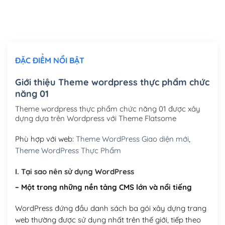
Thiết kế logo đơn giản để đăng web
(+300,000₫)
Chỉnh sửa site theo yêu cầu tuỳ chọn
(+2,000,000₫)
ĐẶC ĐIỂM NỔI BẬT
Mua thêm Host + Tên miền
Tên miền quốc tế .com .net .org (1 năm)
(+300,000₫)
Giới thiệu Theme wordpress thực phẩm chức
năng 01
Tên miền Việt Nam .vn (1 năm)
(+550,000₫)
Theme wordpress thực phẩm chức năng 01 được xây
Hosting 2GB SSD (1 năm)
(+450,000₫)
dựng dựa trên Wordpress với Theme Flatsome
Hosting 3GB SSD (1 năm)
(+550,000₫)
Phù hợp với web:
Theme WordPress Giao diện mới
,
Theme WordPress Thực Phẩm
Hosting 5GB SSD (1 năm)
(+650,000₫)
I. Tại sao nên sử dụng WordPress
Hosting 8GB SSD (1 năm)
(+950,000₫)
– Một trong những nền tảng CMS lớn và nổi tiếng
WordPress đứng đầu danh sách ba gói xây dựng trang
web thường được sử dụng nhất trên thế giới, tiếp theo