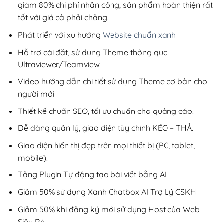
giảm 80% chi phí nhân công, sản phẩm hoàn thiện rất
tốt với giá cả phải chăng.
Phát triển với xu hướng
Website chuẩn xanh
Hỗ trợ cài đặt, sử dụng Theme thông qua
Ultraviewer/Teamview
Video hướng dẫn chi tiết sử dụng Theme cơ bản cho
người mới
Thiết kế chuẩn SEO, tối ưu chuẩn cho quảng cáo.
Dễ dàng quản lý, giao diện tùy chỉnh KÉO – THẢ.
Giao diện hiển thị đẹp trên mọi thiết bị (PC, tablet,
mobile).
Tặng Plugin Tự động tạo bài viết bằng AI
Giảm 50% sử dụng Xanh Chatbox AI Trợ Lý CSKH
Giảm 50% khi đăng ký mới sử dụng Host của Web
Siêu Rẻ