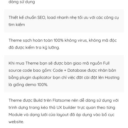
dàng sử dụng
Dễ dàng tùy chỉnh trên WordPress
Thiết kế chuẩn SEO, load nhanh nhẹ tối ưu với các công cụ
– Sở hữu một cộng đồng lớn, sẵn sàng hỗ trợ
tìm kiếm
WordPress là nơi lưu trữ cho một diễn đàn cộng đồng
khổng lồ được kiểm duyệt bởi các nhân viên và những
Theme sạch hoàn toàn 100% không virus, không mã độc
người cuồng tín WordPress.
đã được kiểm tra kỹ lưỡng.
Nếu bạn gặp khó khăn, bạn có thể lên mạng và tìm
kiếm những cộng đồng WordPress, họ sẽ giúp bạn trả
Khi mua Theme bạn sẽ được bàn giao mã nguồn Full
lời, giải đáp vấn đề của bạn.
source code bao gồm: Code + Database được nhân bản
bằng plugin duplicator bạn chỉ việc đăt cài đặt lên Hosting
Cộng đồng sử dụng WordPress sẵn sàng hỗ trợ bạn
là giống demo 100%.
– Đa dạng plugin và themes
Theme được Build trên Flatsome nên dễ dàng sử dụng với
Plugin mở rộng là thành phần cài đặt thêm vào
trình dựng trang kéo thả UX builder trực quan theo từng
WordPress để tăng thêm các tính năng cần thiết. Có
Module và dạng lưới của layout đã áp dụng vào bố cục
nhiều plugin trả phí hoặc miễn phí.
website.