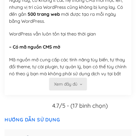
Ngày nay, có không ít các hệ thống CMS mới mọc lên,
nhưng vị trí của WordPress cũng không bị lung lay. Có
đến gần
500 trang web
mới được tạo ra mỗi ngày
bằng WordPress.
WordPress vẫn luôn tồn tại theo thời gian
– Có mã nguồn CMS mở
Mã nguồn mở cung cấp các tính năng tùy biến, tự thay
đổi theme, tự cài plugin, tự quản lý, bạn có thể tùy chỉnh
nó theo ý bạn mà không phải sử dụng dịch vụ tại bất
kỳ đơn vị nào.
Xem đầy đủ
Việc của bạn là đăng ký một tên miền và hosting để
chạy WordPress.
4.7/5 - (17 bình chọn)
Có thể tùy biến trên website WordPress
HƯỚNG DẪN SỬ DỤNG
– Thân thiện với công cụ tìm kiếm