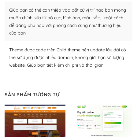
Nhờ lượng người dùng đông đảo, thư viện themes và
Giúp bạn có thể can thiệp vào bất cứ vị trí nào bạn mong
plugin của WordPress rất phong phú. Bạn có thể thỏa
thích chọn lựa plugin và themes phù hợp cho mục đích
muốn chỉnh sửa từ bố cục, hình ảnh, màu sắc,… một cách
lập website của mình.
dễ dàng phù hợp với phong cách cũng như thương hiệu
của bạn.
WordPress đa dạng plugin và themes
Theme được code trên Child theme nên update lâu dài có
– Dễ sử dụng
thể sử dụng được nhiều domain, không giới hạn số lượng
Với mọi Hosting bất kỳ thì WordPress đều có thể dễ
website. Giúp bạn tiết kiệm chi phí và thời gian
dàng thiết lập vì thực tế nó đã cung cấp khoảng 60%
toàn bộ web.
Và bạn có toàn quyền tự do khi quyết định nơi lưu trữ
SẢN PHẨM TƯƠNG TỰ
trang web WordPress của bạn.
Dễ dàng lựa chọn Hosting cho website WordPress
– Bảo mật cực tốt
Vì WordPress hiện là nền tảng xây dựng trang web và