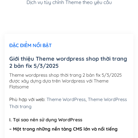
Dịch vụ tùy chỉnh Theme theo yêu cầu
Cài đặt SMTP Mail cho site Wordpress
(+100,000₫)
Thiết kế logo đơn giản để đăng web
(+300,000₫)
Chỉnh sửa site theo yêu cầu tuỳ chọn
(+2,000,000₫)
ĐẶC ĐIỂM NỔI BẬT
Mua thêm Host + Tên miền
Tên miền quốc tế .com .net .org (1 năm)
(+300,000₫)
Giới thiệu Theme wordpress shop thời trang
2 bản fix 5/3/2025
Tên miền Việt Nam .vn (1 năm)
(+550,000₫)
Theme wordpress shop thời trang 2 bản fix 5/3/2025
Hosting 2GB SSD (1 năm)
(+450,000₫)
được xây dựng dựa trên Wordpress với Theme
Flatsome
Hosting 3GB SSD (1 năm)
(+550,000₫)
Phù hợp với web:
Theme WordPress
,
Theme WordPress
Hosting 5GB SSD (1 năm)
(+650,000₫)
Thời trang
Hosting 8GB SSD (1 năm)
(+950,000₫)
I. Tại sao nên sử dụng WordPress
– Một trong những nền tảng CMS lớn và nổi tiếng