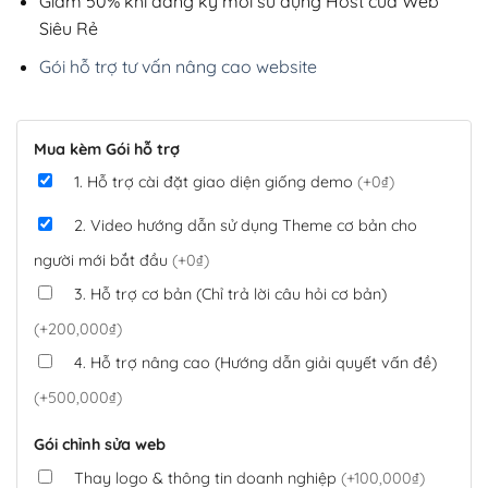
Giảm 50% khi đăng ký mới sử dụng Host của Web
Siêu Rẻ
Gói hỗ trợ tư vấn nâng cao website
Mua kèm Gói hỗ trợ
1. Hỗ trợ cài đặt giao diện giống demo
(+0₫)
2. Video hướng dẫn sử dụng Theme cơ bản cho
người mới bắt đầu
(+0₫)
3. Hỗ trợ cơ bản (Chỉ trả lời câu hỏi cơ bản)
(+200,000₫)
4. Hỗ trợ nâng cao (Hướng dẫn giải quyết vấn đề)
(+500,000₫)
Gói chỉnh sửa web
Thay logo & thông tin doanh nghiệp
(+100,000₫)