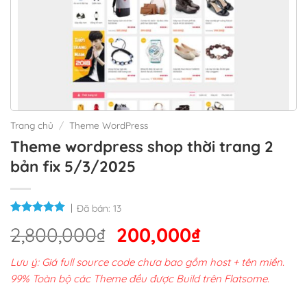
Trang chủ
/
Theme WordPress
Theme wordpress shop thời trang 2
bản fix 5/3/2025
Đã bán:
13
Giá
Giá
2,800,000
₫
200,000
₫
gốc
hiện
Lưu ý: Giá full source code chưa bao gồm host + tên miền.
là:
tại
99% Toàn bộ các Theme đều được Build trên Flatsome.
2,800,000₫.
là: