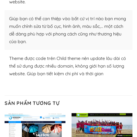
website.
nhiều plugin trả phí hoặc miễn phí.
Nhờ lượng người dùng đông đảo, thư viện themes và
Giúp bạn có thể can thiệp vào bất cứ vị trí nào bạn mong
plugin của WordPress rất phong phú. Bạn có thể thỏa
muốn chỉnh sửa từ bố cục, hình ảnh, màu sắc,… một cách
thích chọn lựa plugin và themes phù hợp cho mục đích
dễ dàng phù hợp với phong cách cũng như thương hiệu
lập website của mình.
của bạn.
WordPress đa dạng plugin và themes
Theme được code trên Child theme nên update lâu dài có
– Dễ sử dụng
thể sử dụng được nhiều domain, không giới hạn số lượng
website. Giúp bạn tiết kiệm chi phí và thời gian
Với mọi Hosting bất kỳ thì WordPress đều có thể dễ
dàng thiết lập vì thực tế nó đã cung cấp khoảng 60%
toàn bộ web.
SẢN PHẨM TƯƠNG TỰ
Và bạn có toàn quyền tự do khi quyết định nơi lưu trữ
trang web WordPress của bạn.
Dễ dàng lựa chọn Hosting cho website WordPress