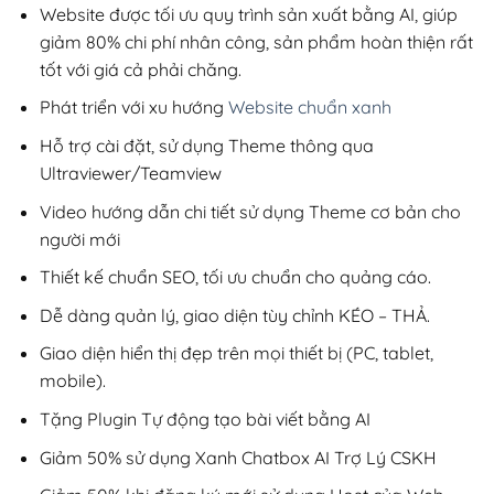
200,000₫.
Website được tối ưu quy trình sản xuất bằng AI, giúp
giảm 80% chi phí nhân công, sản phẩm hoàn thiện rất
tốt với giá cả phải chăng.
Phát triển với xu hướng
Website chuẩn xanh
Hỗ trợ cài đặt, sử dụng Theme thông qua
Ultraviewer/Teamview
Video hướng dẫn chi tiết sử dụng Theme cơ bản cho
người mới
Thiết kế chuẩn SEO, tối ưu chuẩn cho quảng cáo.
Dễ dàng quản lý, giao diện tùy chỉnh KÉO – THẢ.
Giao diện hiển thị đẹp trên mọi thiết bị (PC, tablet,
mobile).
Tặng Plugin Tự động tạo bài viết bằng AI
Giảm 50% sử dụng Xanh Chatbox AI Trợ Lý CSKH