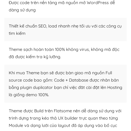
thiết kế tốt, bạn có thể tự sửa đổi. Nếu không bạn có thể
Được code trên nền tảng mã nguồn mở WordPress dễ
tìm kiếm chúng trên Internet hoặc nhờ chuyên gia.
dàng sử dụng
Dễ dàng tùy chỉnh trên WordPress
Thiết kế chuẩn SEO, load nhanh nhẹ tối ưu với các công cụ
– Sở hữu một cộng đồng lớn, sẵn sàng hỗ trợ
tìm kiếm
WordPress là nơi lưu trữ cho một diễn đàn cộng đồng
Theme sạch hoàn toàn 100% không virus, không mã độc
khổng lồ được kiểm duyệt bởi các nhân viên và những
đã được kiểm tra kỹ lưỡng.
người cuồng tín WordPress.
Nếu bạn gặp khó khăn, bạn có thể lên mạng và tìm
Khi mua Theme bạn sẽ được bàn giao mã nguồn Full
kiếm những cộng đồng WordPress, họ sẽ giúp bạn trả
source code bao gồm: Code + Database được nhân bản
lời, giải đáp vấn đề của bạn.
bằng plugin duplicator bạn chỉ việc đăt cài đặt lên Hosting
là giống demo 100%.
Cộng đồng sử dụng WordPress sẵn sàng hỗ trợ bạn
– Đa dạng plugin và themes
Theme được Build trên Flatsome nên dễ dàng sử dụng với
trình dựng trang kéo thả UX builder trực quan theo từng
Plugin mở rộng là thành phần cài đặt thêm vào
Module và dạng lưới của layout đã áp dụng vào bố cục
WordPress để tăng thêm các tính năng cần thiết. Có