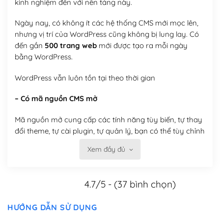
kinh nghiệm đến với nền tảng này.
Ngày nay, có không ít các hệ thống CMS mới mọc lên,
nhưng vị trí của WordPress cũng không bị lung lay. Có
đến gần
500 trang web
mới được tạo ra mỗi ngày
bằng WordPress.
WordPress vẫn luôn tồn tại theo thời gian
– Có mã nguồn CMS mở
Mã nguồn mở cung cấp các tính năng tùy biến, tự thay
đổi theme, tự cài plugin, tự quản lý, bạn có thể tùy chỉnh
nó theo ý bạn mà không phải sử dụng dịch vụ tại bất
Xem đầy đủ
kỳ đơn vị nào.
Việc của bạn là đăng ký một tên miền và hosting để
4.7/5 - (37 bình chọn)
chạy WordPress.
Có thể tùy biến trên website WordPress
HƯỚNG DẪN SỬ DỤNG