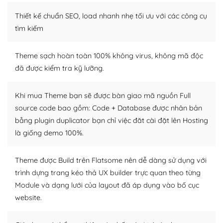
– Sở hữu một cộng đồng lớn, sẵn sàng hỗ trợ
Thiết kế chuẩn SEO, load nhanh nhẹ tối ưu với các công cụ
WordPress là nơi lưu trữ cho một diễn đàn cộng đồng
tìm kiếm
khổng lồ được kiểm duyệt bởi các nhân viên và những
người cuồng tín WordPress.
Theme sạch hoàn toàn 100% không virus, không mã độc
đã được kiểm tra kỹ lưỡng.
Nếu bạn gặp khó khăn, bạn có thể lên mạng và tìm
kiếm những cộng đồng WordPress, họ sẽ giúp bạn trả
lời, giải đáp vấn đề của bạn.
Khi mua Theme bạn sẽ được bàn giao mã nguồn Full
source code bao gồm: Code + Database được nhân bản
Cộng đồng sử dụng WordPress sẵn sàng hỗ trợ bạn
bằng plugin duplicator bạn chỉ việc đăt cài đặt lên Hosting
là giống demo 100%.
– Đa dạng plugin và themes
Plugin mở rộng là thành phần cài đặt thêm vào
Theme được Build trên Flatsome nên dễ dàng sử dụng với
WordPress để tăng thêm các tính năng cần thiết. Có
trình dựng trang kéo thả UX builder trực quan theo từng
nhiều plugin trả phí hoặc miễn phí.
Module và dạng lưới của layout đã áp dụng vào bố cục
website.
Nhờ lượng người dùng đông đảo, thư viện themes và
plugin của WordPress rất phong phú. Bạn có thể thỏa