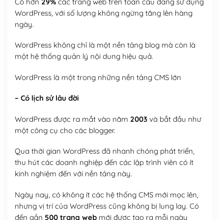
Có hơn
29%
các trang web trên toàn cầu đang sử dụng
WordPress, với số lượng không ngừng tăng lên hàng
ngày.
WordPress không chỉ là một nền tảng blog mà còn là
một hệ thống quản lý nội dung hiệu quả.
WordPress là một trong những nền tảng CMS lớn
– Có lịch sử lâu đời
WordPress được ra mắt vào năm
2003
và bắt đầu như
một công cụ cho các blogger.
Qua thời gian WordPress đã nhanh chóng phát triển,
thu hút các doanh nghiệp đến các lập trình viên có ít
kinh nghiệm đến với nền tảng này.
Ngày nay, có không ít các hệ thống CMS mới mọc lên,
nhưng vị trí của WordPress cũng không bị lung lay. Có
đến gần
500 trang web
mới được tạo ra mỗi ngày