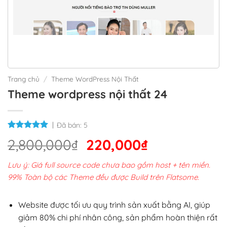
Trang chủ
/
Theme WordPress Nội Thất
Theme wordpress nội thất 24
Đã bán:
5
Giá
Giá
2,800,000
₫
220,000
₫
gốc
hiện
Lưu ý: Giá full source code chưa bao gồm host + tên miền.
là:
tại
99% Toàn bộ các Theme đều được Build trên Flatsome.
2,800,000₫.
là:
220,000₫.
Website được tối ưu quy trình sản xuất bằng AI, giúp
giảm 80% chi phí nhân công, sản phẩm hoàn thiện rất