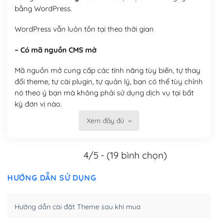
bằng WordPress.
WordPress vẫn luôn tồn tại theo thời gian
– Có mã nguồn CMS mở
Mã nguồn mở cung cấp các tính năng tùy biến, tự thay
đổi theme, tự cài plugin, tự quản lý, bạn có thể tùy chỉnh
nó theo ý bạn mà không phải sử dụng dịch vụ tại bất
kỳ đơn vị nào.
Xem đầy đủ
Việc của bạn là đăng ký một tên miền và hosting để
chạy WordPress.
4/5 - (19 bình chọn)
Có thể tùy biến trên website WordPress
– Thân thiện với công cụ tìm kiếm
HƯỚNG DẪN SỬ DỤNG
WordPress được thiết kế để thân thiện với SEO vì
Hướng dẫn cài đặt Theme sau khi mua
WordPress bao gồm nhiều công cụ và plugin để tối ưu