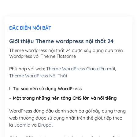
Chỉnh sửa site theo yêu cầu tuỳ chọn
(+2,000,000₫)
ĐẶC ĐIỂM NỔI BẬT
Mua thêm Host + Tên miền
Tên miền quốc tế .com .net .org (1 năm)
(+300,000₫)
Giới thiệu Theme wordpress nội thất 24
Tên miền Việt Nam .vn (1 năm)
(+550,000₫)
Theme wordpress nội thất 24 được xây dựng dựa trên
Wordpress với Theme Flatsome
Hosting 2GB SSD (1 năm)
(+450,000₫)
Phù hợp với web:
Theme WordPress Giao diện mới
,
Hosting 3GB SSD (1 năm)
(+550,000₫)
Theme WordPress Nội Thất
Hosting 5GB SSD (1 năm)
(+650,000₫)
I. Tại sao nên sử dụng WordPress
– Một trong những nền tảng CMS lớn và nổi tiếng
Hosting 8GB SSD (1 năm)
(+950,000₫)
WordPress đứng đầu danh sách ba gói xây dựng trang
web thường được sử dụng nhất trên thế giới, tiếp theo
là
Joomla
và
Drupal
.