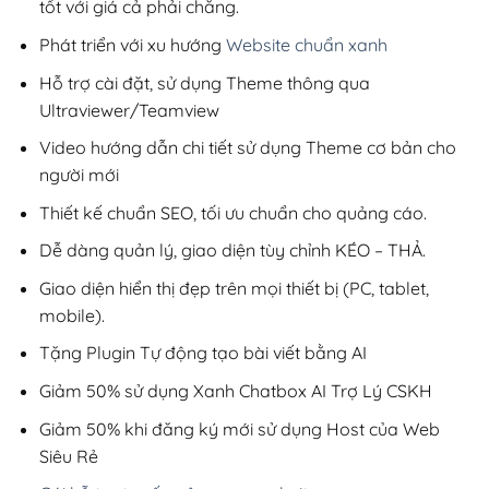
tốt với giá cả phải chăng.
Phát triển với xu hướng
Website chuẩn xanh
Hỗ trợ cài đặt, sử dụng Theme thông qua
Ultraviewer/Teamview
Video hướng dẫn chi tiết sử dụng Theme cơ bản cho
người mới
Thiết kế chuẩn SEO, tối ưu chuẩn cho quảng cáo.
Dễ dàng quản lý, giao diện tùy chỉnh KÉO – THẢ.
Giao diện hiển thị đẹp trên mọi thiết bị (PC, tablet,
mobile).
Tặng Plugin Tự động tạo bài viết bằng AI
Giảm 50% sử dụng Xanh Chatbox AI Trợ Lý CSKH
Giảm 50% khi đăng ký mới sử dụng Host của Web
Siêu Rẻ