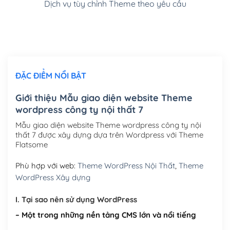
Dịch vụ tùy chỉnh Theme theo yêu cầu
Cài đặt SMTP Mail cho site Wordpress
(+100,000₫)
Thiết kế logo đơn giản để đăng web
(+300,000₫)
Chỉnh sửa site theo yêu cầu tuỳ chọn
(+2,000,000₫)
ĐẶC ĐIỂM NỔI BẬT
Mua thêm Host + Tên miền
Tên miền quốc tế .com .net .org (1 năm)
(+300,000₫)
Giới thiệu Mẫu giao diện website Theme
wordpress công ty nội thất 7
Tên miền Việt Nam .vn (1 năm)
(+550,000₫)
Mẫu giao diện website Theme wordpress công ty nội
Hosting 2GB SSD (1 năm)
(+450,000₫)
thất 7 được xây dựng dựa trên Wordpress với Theme
Flatsome
Hosting 3GB SSD (1 năm)
(+550,000₫)
Phù hợp với web:
Theme WordPress Nội Thất
,
Theme
Hosting 5GB SSD (1 năm)
(+650,000₫)
WordPress Xây dựng
Hosting 8GB SSD (1 năm)
(+950,000₫)
I. Tại sao nên sử dụng WordPress
– Một trong những nền tảng CMS lớn và nổi tiếng