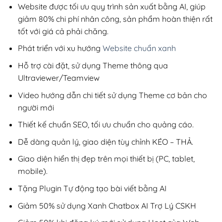
200,000₫.
Website được tối ưu quy trình sản xuất bằng AI, giúp
giảm 80% chi phí nhân công, sản phẩm hoàn thiện rất
tốt với giá cả phải chăng.
Phát triển với xu hướng
Website chuẩn xanh
Hỗ trợ cài đặt, sử dụng Theme thông qua
Ultraviewer/Teamview
Video hướng dẫn chi tiết sử dụng Theme cơ bản cho
người mới
Thiết kế chuẩn SEO, tối ưu chuẩn cho quảng cáo.
Dễ dàng quản lý, giao diện tùy chỉnh KÉO – THẢ.
Giao diện hiển thị đẹp trên mọi thiết bị (PC, tablet,
mobile).
Tặng Plugin Tự động tạo bài viết bằng AI
Giảm 50% sử dụng Xanh Chatbox AI Trợ Lý CSKH