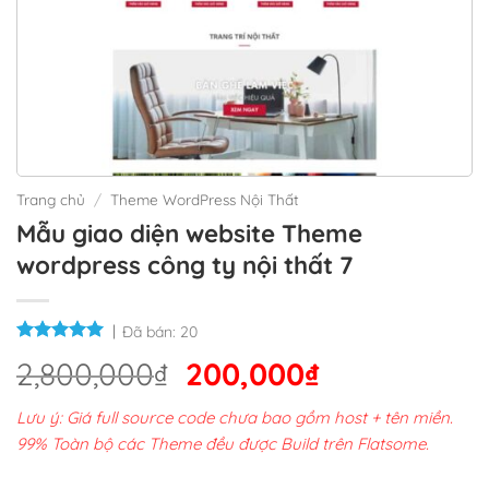
Trang chủ
/
Theme WordPress Nội Thất
Mẫu giao diện website Theme
wordpress công ty nội thất 7
Đã bán:
20
Giá
Giá
2,800,000
₫
200,000
₫
gốc
hiện
Lưu ý: Giá full source code chưa bao gồm host + tên miền.
là:
tại
99% Toàn bộ các Theme đều được Build trên Flatsome.
2,800,000₫.
là: