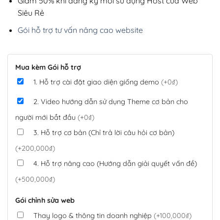
Giảm 50% khi đăng ký mới sử dụng Host của Web
Siêu Rẻ
Gói hỗ trợ tư vấn nâng cao website
Mua kèm Gói hỗ trợ
1. Hỗ trợ cài đặt giao diện giống demo
(+0₫)
2. Video hướng dẫn sử dụng Theme cơ bản cho
người mới bắt đầu
(+0₫)
3. Hỗ trợ cơ bản (Chỉ trả lời câu hỏi cơ bản)
(+200,000₫)
4. Hỗ trợ nâng cao (Hướng dẫn giải quyết vấn đề)
(+500,000₫)
Gói chỉnh sửa web
Thay logo & thông tin doanh nghiệp
(+100,000₫)