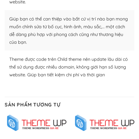
website.
nhiều plugin trả phí hoặc miễn phí.
Nhờ lượng người dùng đông đảo, thư viện themes và
Giúp bạn có thể can thiệp vào bất cứ vị trí nào bạn mong
plugin của WordPress rất phong phú. Bạn có thể thỏa
muốn chỉnh sửa từ bố cục, hình ảnh, màu sắc,… một cách
thích chọn lựa plugin và themes phù hợp cho mục đích
dễ dàng phù hợp với phong cách cũng như thương hiệu
lập website của mình.
của bạn.
WordPress đa dạng plugin và themes
Theme được code trên Child theme nên update lâu dài có
– Dễ sử dụng
thể sử dụng được nhiều domain, không giới hạn số lượng
website. Giúp bạn tiết kiệm chi phí và thời gian
Với mọi Hosting bất kỳ thì WordPress đều có thể dễ
dàng thiết lập vì thực tế nó đã cung cấp khoảng 60%
toàn bộ web.
SẢN PHẨM TƯƠNG TỰ
Và bạn có toàn quyền tự do khi quyết định nơi lưu trữ
trang web WordPress của bạn.
Dễ dàng lựa chọn Hosting cho website WordPress