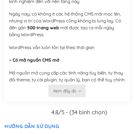
kinh nghiệm đến với nền tảng này.
Ngày nay, có không ít các hệ thống CMS mới mọc lên,
nhưng vị trí của WordPress cũng không bị lung lay. Có
đến gần
500 trang web
mới được tạo ra mỗi ngày
bằng WordPress.
WordPress vẫn luôn tồn tại theo thời gian
– Có mã nguồn CMS mở
Mã nguồn mở cung cấp các tính năng tùy biến, tự thay
đổi theme, tự cài plugin, tự quản lý, bạn có thể tùy chỉnh
nó theo ý bạn mà không phải sử dụng dịch vụ tại bất
Xem đầy đủ
kỳ đơn vị nào.
Việc của bạn là đăng ký một tên miền và hosting để
4.8/5 - (34 bình chọn)
chạy WordPress.
Có thể tùy biến trên website WordPress
HƯỚNG DẪN SỬ DỤNG