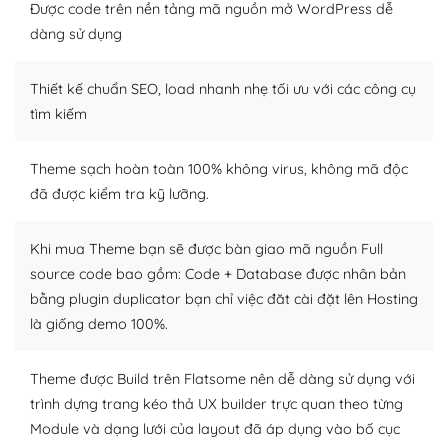
thiết kế tốt, bạn có thể tự sửa đổi. Nếu không bạn có thể
Được code trên nền tảng mã nguồn mở WordPress dễ
tìm kiếm chúng trên Internet hoặc nhờ chuyên gia.
dàng sử dụng
Dễ dàng tùy chỉnh trên WordPress
Thiết kế chuẩn SEO, load nhanh nhẹ tối ưu với các công cụ
– Sở hữu một cộng đồng lớn, sẵn sàng hỗ trợ
tìm kiếm
WordPress là nơi lưu trữ cho một diễn đàn cộng đồng
Theme sạch hoàn toàn 100% không virus, không mã độc
khổng lồ được kiểm duyệt bởi các nhân viên và những
đã được kiểm tra kỹ lưỡng.
người cuồng tín WordPress.
Nếu bạn gặp khó khăn, bạn có thể lên mạng và tìm
Khi mua Theme bạn sẽ được bàn giao mã nguồn Full
kiếm những cộng đồng WordPress, họ sẽ giúp bạn trả
source code bao gồm: Code + Database được nhân bản
lời, giải đáp vấn đề của bạn.
bằng plugin duplicator bạn chỉ việc đăt cài đặt lên Hosting
là giống demo 100%.
Cộng đồng sử dụng WordPress sẵn sàng hỗ trợ bạn
– Đa dạng plugin và themes
Theme được Build trên Flatsome nên dễ dàng sử dụng với
trình dựng trang kéo thả UX builder trực quan theo từng
Plugin mở rộng là thành phần cài đặt thêm vào
Module và dạng lưới của layout đã áp dụng vào bố cục
WordPress để tăng thêm các tính năng cần thiết. Có