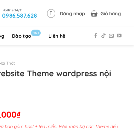
Đăng nhập
Giỏ hàng
0986.587.628
HOT
og
Đào tạo
Liên hệ
ội Thất
website Theme wordpress nội
Giá
,000
₫
hiện
chưa bao gồm host + tên miền. 99% Toàn bộ các Theme đều
tại