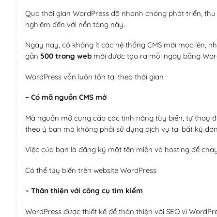
Qua thời gian WordPress đã nhanh chóng phát triển, thu h
nghiệm đến với nền tảng này.
Ngày nay, có không ít các hệ thống CMS mới mọc lên, như
gần
500 trang web
mới được tạo ra mỗi ngày bằng Wor
WordPress vẫn luôn tồn tại theo thời gian
– Có mã nguồn CMS mở
Mã nguồn mở cung cấp các tính năng tùy biến, tự thay đổi
theo ý bạn mà không phải sử dụng dịch vụ tại bất kỳ đơn
Việc của bạn là đăng ký một tên miền và hosting để chạ
Có thể tùy biến trên website WordPress
– Thân thiện với công cụ tìm kiếm
WordPress được thiết kế để thân thiện với SEO vì WordPr