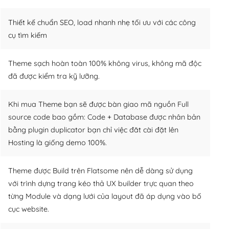
Thiết kế chuẩn SEO, load nhanh nhẹ tối ưu với các công
cụ tìm kiếm
Theme sạch hoàn toàn 100% không virus, không mã độc
đã được kiểm tra kỹ lưỡng.
Khi mua Theme bạn sẽ được bàn giao mã nguồn Full
source code bao gồm: Code + Database được nhân bản
bằng plugin duplicator bạn chỉ việc đăt cài đặt lên
Hosting là giống demo 100%.
Theme được Build trên Flatsome nên dễ dàng sử dụng
với trình dựng trang kéo thả UX builder trực quan theo
từng Module và dạng lưới của layout đã áp dụng vào bố
cục website.