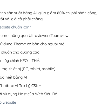
00,000₫.
là:
200,000₫.
rình sản xuất bằng AI, giúp giảm 80% chi phí nhân công,
ốt với giá cả phải chăng.
bsite chuẩn xanh
 Theme thông qua Ultraviewer/Teamview
 sử dụng Theme cơ bản cho người mới
ưu chuẩn cho quảng cáo.
ện tùy chỉnh KÉO – THẢ.
 mọi thiết bị (PC, tablet, mobile).
ài viết bằng AI
hatbox AI Trợ Lý CSKH
i sử dụng Host của Web Siêu Rẻ
o website