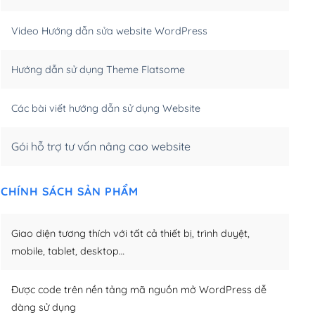
m)
(+550,000₫)
Video Hướng dẫn sửa website WordPress
m)
(+650,000₫)
Hướng dẫn sử dụng Theme Flatsome
m)
(+950,000₫)
Các bài viết hướng dẫn sử dụng Website
Gói hỗ trợ tư vấn nâng cao website
CHÍNH SÁCH SẢN PHẨM
Giao diện tương thích với tất cả thiết bị, trình duyệt,
mobile, tablet, desktop…
Được code trên nền tảng mã nguồn mở WordPress dễ
dàng sử dụng