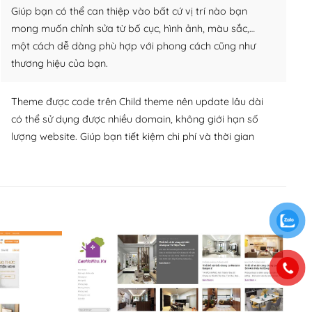
Giúp bạn có thể can thiệp vào bất cứ vị trí nào bạn
mong muốn chỉnh sửa từ bố cục, hình ảnh, màu sắc,…
một cách dễ dàng phù hợp với phong cách cũng như
thương hiệu của bạn.
Theme được code trên Child theme nên update lâu dài
có thể sử dụng được nhiều domain, không giới hạn số
lượng website. Giúp bạn tiết kiệm chi phí và thời gian