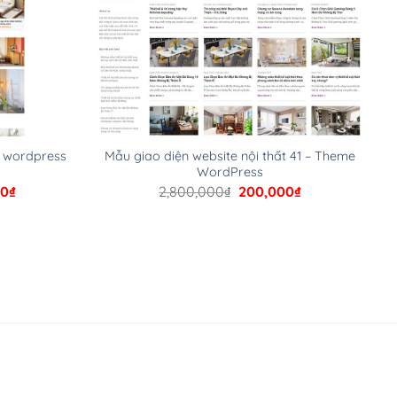
e wordpress
Mẫu giao diện website nội thất 41 – Theme
WordPress
Giá
Giá
Giá
00
₫
2,800,000
₫
200,000
₫
hiện
gốc
hiện
tại
là:
tại
00₫.
là:
2,800,000₫.
là:
200,000₫.
200,000₫.