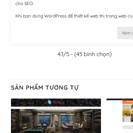
cho SEO.
Khi bạn dùng WordPress để thiết kế web thì trang web của
Tối ưu hóa công cụ tìm kiếm
Xem 
– Dễ dàng tùy chỉnh, sửa chữa
4.1/5 - (45 bình chọn)
Khi bạn sử dụng WordPress, thì vấn đề giao diện của bạ
WordPress đa dạng sẽ giúp việc thực hiện các thiết kế tr
Nếu bạn có các kỹ thuật cơ bản với một theme được thiết 
kiếm chúng trên Internet hoặc nhờ chuyên gia.
SẢN PHẨM TƯƠNG TỰ
Dễ dàng tùy chỉnh trên WordPress
– Sở hữu một cộng đồng lớn, sẵn sàng hỗ trợ
WordPress là nơi lưu trữ cho một diễn đàn cộng đồng kh
cuồng tín WordPress.