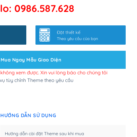
lo: 0986.587.628
 kết google, cập nhật sitemap
(+50,000₫)
nhanh
(+0₫)
Đặt thiết kế
ở slider chính
(+200,000₫)
Theo yêu cầu của bạn
 bộ site theo yêu cầu
(+150,000₫)
Mua Ngay Mẫu Giao Diện
 site Wordpress
(+100,000₫)
n để đăng web
(+300,000₫)
i không xem được. Xin vui lòng báo cho chúng tôi
 vụ tùy chỉnh Theme theo yêu cầu
u cầu tuỳ chọn
(+2,000,000₫)
.net .org (1 năm)
(+300,000₫)
HƯỚNG DẪN SỬ DỤNG
(1 năm)
(+550,000₫)
m)
(+450,000₫)
Hướng dẫn cài đặt Theme sau khi mua