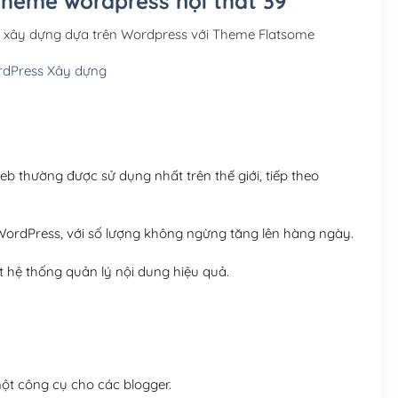
Theme wordpress nội thất 39
Hosting 3GB SSD (1 nă
c xây dựng dựa trên Wordpress với Theme Flatsome
Hosting 5GB SSD (1 nă
dPress Xây dựng
Hosting 8GB SSD (1 nă
 thường được sử dụng nhất trên thế giới, tiếp theo
ordPress, với số lượng không ngừng tăng lên hàng ngày.
 hệ thống quản lý nội dung hiệu quả.
t công cụ cho các blogger.