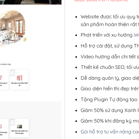
2,8
Website được tối ưu quy t
sản phẩm hoàn thiện rất t
Phát triển với xu hướng
We
Hỗ trợ cài đặt, sử dụng
Video hướng dẫn chi tiết
Thiết kế chuẩn SEO, tối 
Dễ dàng quản lý, giao di
Giao diện hiển thị đẹp trên
Tặng Plugin Tự động tạo b
Giảm 50% sử dụng Xanh C
Giảm 50% khi đăng ký mớ
Gói hỗ trợ tư vấn nâng ca