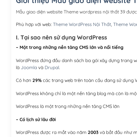
Giới thiệu Mẫu giao diện website 
Mẫu giao diện website Theme wordpress nội thất 39 đượ
Phù hợp với web:
Theme WordPress Nội Thất
,
Theme Wor
I. Tại sao nên sử dụng WordPress
– Một trong những nền tảng CMS lớn và nổi tiếng
WordPress đứng đầu danh sách ba gói xây dựng trang web
là
Joomla
và
Drupal
.
Có hơn
29%
các trang web trên toàn cầu đang sử dụng W
WordPress không chỉ là một nền tảng blog mà còn là một
WordPress là một trong những nền tảng CMS lớn
– Có lịch sử lâu đời
WordPress được ra mắt vào năm
2003
và bắt đầu như mộ