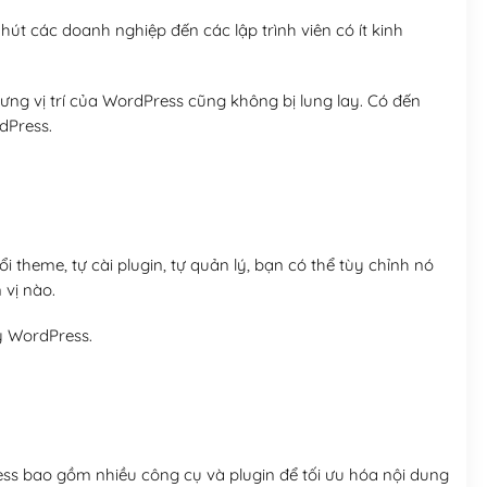
út các doanh nghiệp đến các lập trình viên có ít kinh
ng vị trí của WordPress cũng không bị lung lay. Có đến
dPress.
 theme, tự cài plugin, tự quản lý, bạn có thể tùy chỉnh nó
 vị nào.
y WordPress.
ess bao gồm nhiều công cụ và plugin để tối ưu hóa nội dung