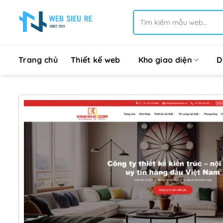
Bỏ
Tìm
qua
kiếm:
nội
dung
Trang chủ
Thiết kế web
Kho giao diện
D