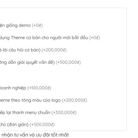
 diện giống demo
(+0₫)
 dụng Theme cơ bản cho người mới bắt đầu
(+0₫)
ả lời câu hỏi cơ bản)
(+200,000₫)
ớng dẫn giải quyết vấn đề)
(+500,000₫)
 doanh nghiệp
(+100,000₫)
theme theo tông màu của logo
(+200,000₫)
ếp lại thanh menu chuẩn
(+300,000₫)
chủ (đơn giản)
(+500,000₫)
 nhận tư vấn và ưu đãi tốt nhất
QR Code ngân hàng
(+100,000₫)