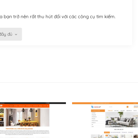
 bạn trở nên rất thu hút đối với các công cụ tìm kiếm.
đầy đủ
n trở nên dễ dàng và nhanh chóng. Với kho Theme
ở nên hấp dẫn và đơn giản hơn.
kế tốt, bạn có thể tự sửa đổi. Nếu không bạn có thể tìm
ổng lồ được kiểm duyệt bởi các nhân viên và những người