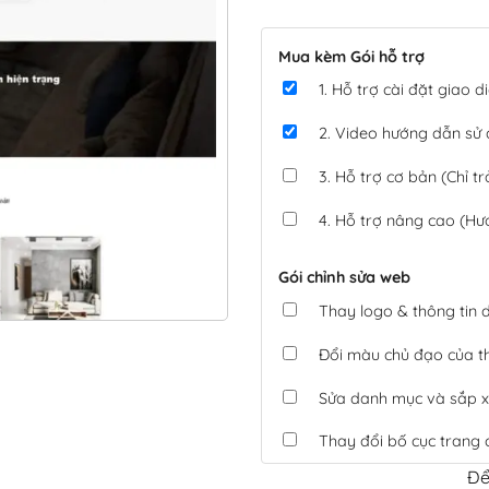
Mua kèm Gói hỗ trợ
1. Hỗ trợ cài đặt giao
2. Video hướng dẫn sử
3. Hỗ trợ cơ bản (Chỉ tr
4. Hỗ trợ nâng cao (Hư
Gói chỉnh sửa web
Thay logo & thông tin
Đổi màu chủ đạo của 
Sửa danh mục và sắp x
Thay đổi bố cục trang 
Để
Tích hợp thanh toán 