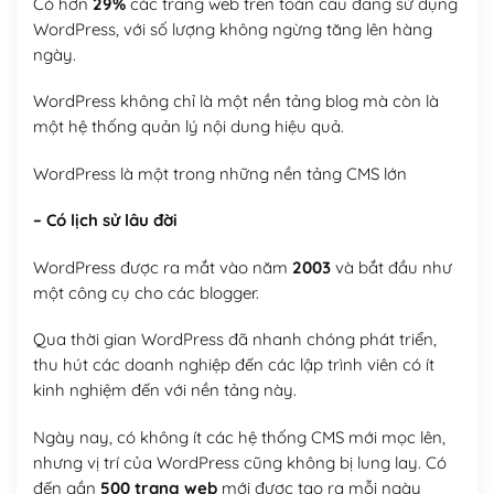
Có hơn
29%
các trang web trên toàn cầu đang sử dụng
WordPress, với số lượng không ngừng tăng lên hàng
ngày.
WordPress không chỉ là một nền tảng blog mà còn là
một hệ thống quản lý nội dung hiệu quả.
WordPress là một trong những nền tảng CMS lớn
– Có lịch sử lâu đời
WordPress được ra mắt vào năm
2003
và bắt đầu như
một công cụ cho các blogger.
Qua thời gian WordPress đã nhanh chóng phát triển,
thu hút các doanh nghiệp đến các lập trình viên có ít
kinh nghiệm đến với nền tảng này.
Ngày nay, có không ít các hệ thống CMS mới mọc lên,
nhưng vị trí của WordPress cũng không bị lung lay. Có
đến gần
500 trang web
mới được tạo ra mỗi ngày