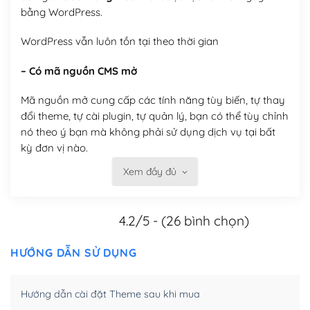
bằng WordPress.
WordPress vẫn luôn tồn tại theo thời gian
– Có mã nguồn CMS mở
Mã nguồn mở cung cấp các tính năng tùy biến, tự thay
đổi theme, tự cài plugin, tự quản lý, bạn có thể tùy chỉnh
nó theo ý bạn mà không phải sử dụng dịch vụ tại bất
kỳ đơn vị nào.
Xem đầy đủ
Việc của bạn là đăng ký một tên miền và hosting để
chạy WordPress.
4.2/5 - (26 bình chọn)
Có thể tùy biến trên website WordPress
– Thân thiện với công cụ tìm kiếm
HƯỚNG DẪN SỬ DỤNG
WordPress được thiết kế để thân thiện với SEO vì
Hướng dẫn cài đặt Theme sau khi mua
WordPress bao gồm nhiều công cụ và plugin để tối ưu