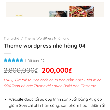
Trang chủ
/
Theme WordPress Nhà hàng
Theme wordpress nhà hàng 04
Đã bán:
29
Giá
Giá
2,800,000
₫
200,000
₫
gốc
hiện
Lưu ý: Giá full source code chưa bao gồm host + tên miền.
là:
tại
99% Toàn bộ các Theme đều được Build trên Flatsome.
2,800,000₫.
là:
200,000₫.
Website được tối ưu quy trình sản xuất bằng AI, giúp
giảm 80% chi phí nhân công, sản phẩm hoàn thiện rất