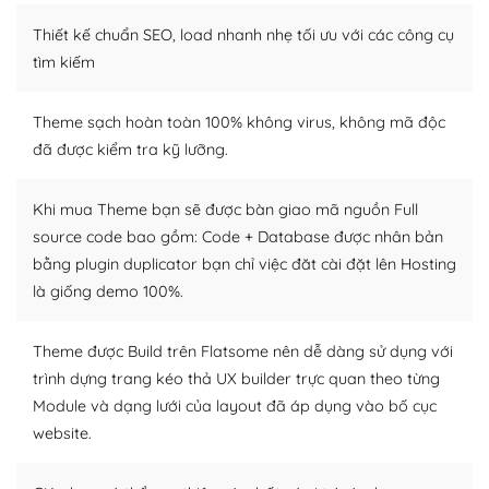
– Sở hữu một cộng đồng lớn, sẵn sàng hỗ trợ
Thiết kế chuẩn SEO, load nhanh nhẹ tối ưu với các công cụ
WordPress là nơi lưu trữ cho một diễn đàn cộng đồng
tìm kiếm
khổng lồ được kiểm duyệt bởi các nhân viên và những
người cuồng tín WordPress.
Theme sạch hoàn toàn 100% không virus, không mã độc
đã được kiểm tra kỹ lưỡng.
Nếu bạn gặp khó khăn, bạn có thể lên mạng và tìm
kiếm những cộng đồng WordPress, họ sẽ giúp bạn trả
lời, giải đáp vấn đề của bạn.
Khi mua Theme bạn sẽ được bàn giao mã nguồn Full
source code bao gồm: Code + Database được nhân bản
Cộng đồng sử dụng WordPress sẵn sàng hỗ trợ bạn
bằng plugin duplicator bạn chỉ việc đăt cài đặt lên Hosting
là giống demo 100%.
– Đa dạng plugin và themes
Plugin mở rộng là thành phần cài đặt thêm vào
Theme được Build trên Flatsome nên dễ dàng sử dụng với
WordPress để tăng thêm các tính năng cần thiết. Có
trình dựng trang kéo thả UX builder trực quan theo từng
nhiều plugin trả phí hoặc miễn phí.
Module và dạng lưới của layout đã áp dụng vào bố cục
website.
Nhờ lượng người dùng đông đảo, thư viện themes và
plugin của WordPress rất phong phú. Bạn có thể thỏa