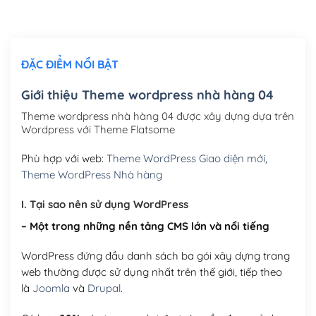
Chỉnh sửa site theo yêu cầu tuỳ chọn
(+2,000,000₫)
ĐẶC ĐIỂM NỔI BẬT
Mua thêm Host + Tên miền
Tên miền quốc tế .com .net .org (1 năm)
(+300,000₫)
Giới thiệu Theme wordpress nhà hàng 04
Tên miền Việt Nam .vn (1 năm)
(+550,000₫)
Theme wordpress nhà hàng 04 được xây dựng dựa trên
Wordpress với Theme Flatsome
Hosting 2GB SSD (1 năm)
(+450,000₫)
Phù hợp với web:
Theme WordPress Giao diện mới
,
Hosting 3GB SSD (1 năm)
(+550,000₫)
Theme WordPress Nhà hàng
Hosting 5GB SSD (1 năm)
(+650,000₫)
I. Tại sao nên sử dụng WordPress
– Một trong những nền tảng CMS lớn và nổi tiếng
Hosting 8GB SSD (1 năm)
(+950,000₫)
WordPress đứng đầu danh sách ba gói xây dựng trang
web thường được sử dụng nhất trên thế giới, tiếp theo
là
Joomla
và
Drupal
.