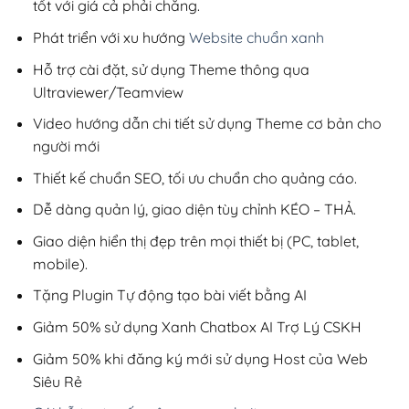
tốt với giá cả phải chăng.
Phát triển với xu hướng
Website chuẩn xanh
Hỗ trợ cài đặt, sử dụng Theme thông qua
Ultraviewer/Teamview
Video hướng dẫn chi tiết sử dụng Theme cơ bản cho
người mới
Thiết kế chuẩn SEO, tối ưu chuẩn cho quảng cáo.
Dễ dàng quản lý, giao diện tùy chỉnh KÉO – THẢ.
Giao diện hiển thị đẹp trên mọi thiết bị (PC, tablet,
mobile).
Tặng Plugin Tự động tạo bài viết bằng AI
Giảm 50% sử dụng Xanh Chatbox AI Trợ Lý CSKH
Giảm 50% khi đăng ký mới sử dụng Host của Web
Siêu Rẻ