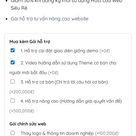
Giảm 50% khi đăng ký mới sử dụng Host của Web
Siêu Rẻ
Gói hỗ trợ tư vấn nâng cao website
Mua kèm Gói hỗ trợ
1. Hỗ trợ cài đặt giao diện giống demo
(+0₫)
2. Video hướng dẫn sử dụng Theme cơ bản cho
người mới bắt đầu
(+0₫)
3. Hỗ trợ cơ bản (Chỉ trả lời câu hỏi cơ bản)
(+200,000₫)
4. Hỗ trợ nâng cao (Hướng dẫn giải quyết vấn đề)
(+500,000₫)
Gói chỉnh sửa web
Thay logo & thông tin doanh nghiệp
(+100,000₫)