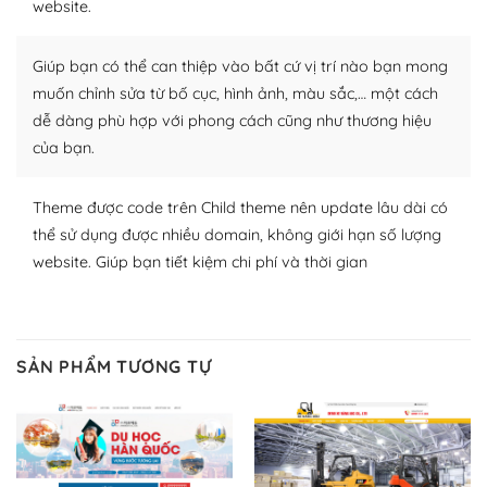
website.
nhiều plugin trả phí hoặc miễn phí.
Nhờ lượng người dùng đông đảo, thư viện themes và
Giúp bạn có thể can thiệp vào bất cứ vị trí nào bạn mong
plugin của WordPress rất phong phú. Bạn có thể thỏa
muốn chỉnh sửa từ bố cục, hình ảnh, màu sắc,… một cách
thích chọn lựa plugin và themes phù hợp cho mục đích
dễ dàng phù hợp với phong cách cũng như thương hiệu
lập website của mình.
của bạn.
WordPress đa dạng plugin và themes
Theme được code trên Child theme nên update lâu dài có
– Dễ sử dụng
thể sử dụng được nhiều domain, không giới hạn số lượng
website. Giúp bạn tiết kiệm chi phí và thời gian
Với mọi Hosting bất kỳ thì WordPress đều có thể dễ
dàng thiết lập vì thực tế nó đã cung cấp khoảng 60%
toàn bộ web.
SẢN PHẨM TƯƠNG TỰ
Và bạn có toàn quyền tự do khi quyết định nơi lưu trữ
trang web WordPress của bạn.
Dễ dàng lựa chọn Hosting cho website WordPress