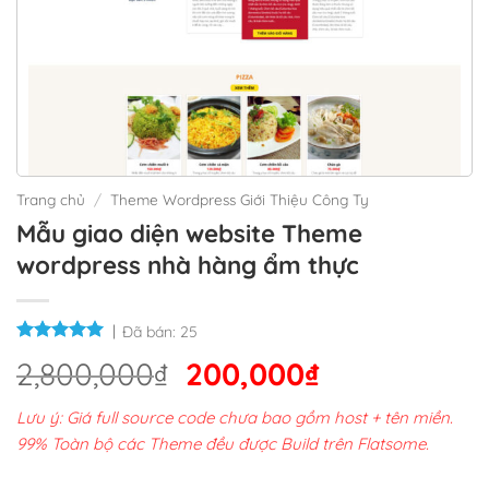
Trang chủ
/
Theme Wordpress Giới Thiệu Công Ty
Mẫu giao diện website Theme
wordpress nhà hàng ẩm thực
Đã bán:
25
Giá
Giá
2,800,000
₫
200,000
₫
gốc
hiện
Lưu ý: Giá full source code chưa bao gồm host + tên miền.
là:
tại
99% Toàn bộ các Theme đều được Build trên Flatsome.
2,800,000₫.
là: