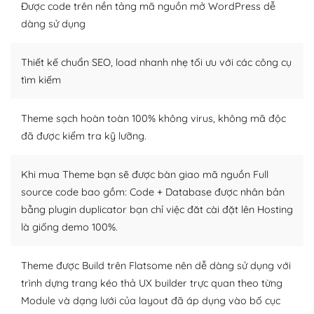
thiết kế tốt, bạn có thể tự sửa đổi. Nếu không bạn có thể
Được code trên nền tảng mã nguồn mở WordPress dễ
tìm kiếm chúng trên Internet hoặc nhờ chuyên gia.
dàng sử dụng
Dễ dàng tùy chỉnh trên WordPress
Thiết kế chuẩn SEO, load nhanh nhẹ tối ưu với các công cụ
– Sở hữu một cộng đồng lớn, sẵn sàng hỗ trợ
tìm kiếm
WordPress là nơi lưu trữ cho một diễn đàn cộng đồng
Theme sạch hoàn toàn 100% không virus, không mã độc
khổng lồ được kiểm duyệt bởi các nhân viên và những
đã được kiểm tra kỹ lưỡng.
người cuồng tín WordPress.
Nếu bạn gặp khó khăn, bạn có thể lên mạng và tìm
Khi mua Theme bạn sẽ được bàn giao mã nguồn Full
kiếm những cộng đồng WordPress, họ sẽ giúp bạn trả
source code bao gồm: Code + Database được nhân bản
lời, giải đáp vấn đề của bạn.
bằng plugin duplicator bạn chỉ việc đăt cài đặt lên Hosting
là giống demo 100%.
Cộng đồng sử dụng WordPress sẵn sàng hỗ trợ bạn
– Đa dạng plugin và themes
Theme được Build trên Flatsome nên dễ dàng sử dụng với
trình dựng trang kéo thả UX builder trực quan theo từng
Plugin mở rộng là thành phần cài đặt thêm vào
Module và dạng lưới của layout đã áp dụng vào bố cục
WordPress để tăng thêm các tính năng cần thiết. Có