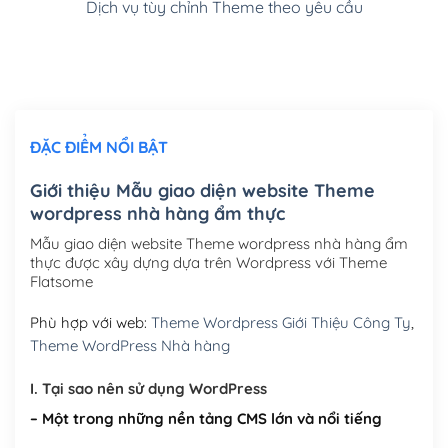
Dịch vụ tùy chỉnh Theme theo yêu cầu
Cài đặt SMTP Mail cho site Wordpress
(+100,000₫)
Thiết kế logo đơn giản để đăng web
(+300,000₫)
Chỉnh sửa site theo yêu cầu tuỳ chọn
(+2,000,000₫)
ĐẶC ĐIỂM NỔI BẬT
Mua thêm Host + Tên miền
Tên miền quốc tế .com .net .org (1 năm)
(+300,000₫)
Giới thiệu Mẫu giao diện website Theme
wordpress nhà hàng ẩm thực
Tên miền Việt Nam .vn (1 năm)
(+550,000₫)
Mẫu giao diện website Theme wordpress nhà hàng ẩm
Hosting 2GB SSD (1 năm)
(+450,000₫)
thực được xây dựng dựa trên Wordpress với Theme
Flatsome
Hosting 3GB SSD (1 năm)
(+550,000₫)
Phù hợp với web:
Theme Wordpress Giới Thiệu Công Ty
,
Hosting 5GB SSD (1 năm)
(+650,000₫)
Theme WordPress Nhà hàng
Hosting 8GB SSD (1 năm)
(+950,000₫)
I. Tại sao nên sử dụng WordPress
– Một trong những nền tảng CMS lớn và nổi tiếng