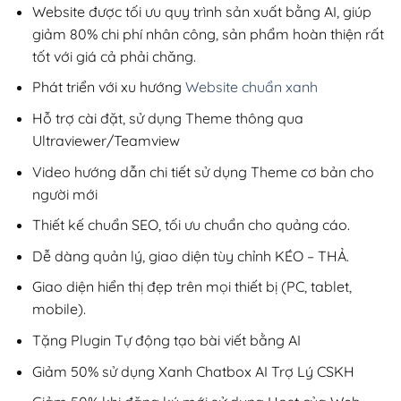
200,000₫.
Website được tối ưu quy trình sản xuất bằng AI, giúp
giảm 80% chi phí nhân công, sản phẩm hoàn thiện rất
tốt với giá cả phải chăng.
Phát triển với xu hướng
Website chuẩn xanh
Hỗ trợ cài đặt, sử dụng Theme thông qua
Ultraviewer/Teamview
Video hướng dẫn chi tiết sử dụng Theme cơ bản cho
người mới
Thiết kế chuẩn SEO, tối ưu chuẩn cho quảng cáo.
Dễ dàng quản lý, giao diện tùy chỉnh KÉO – THẢ.
Giao diện hiển thị đẹp trên mọi thiết bị (PC, tablet,
mobile).
Tặng Plugin Tự động tạo bài viết bằng AI
Giảm 50% sử dụng Xanh Chatbox AI Trợ Lý CSKH