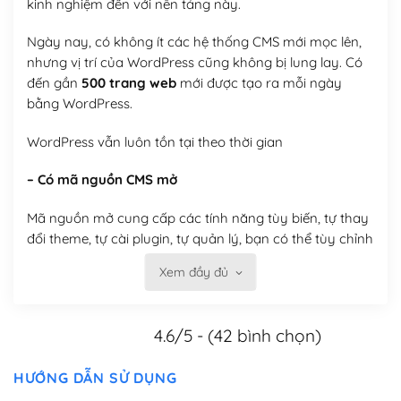
kinh nghiệm đến với nền tảng này.
Ngày nay, có không ít các hệ thống CMS mới mọc lên,
nhưng vị trí của WordPress cũng không bị lung lay. Có
đến gần
500 trang web
mới được tạo ra mỗi ngày
bằng WordPress.
WordPress vẫn luôn tồn tại theo thời gian
– Có mã nguồn CMS mở
Mã nguồn mở cung cấp các tính năng tùy biến, tự thay
đổi theme, tự cài plugin, tự quản lý, bạn có thể tùy chỉnh
nó theo ý bạn mà không phải sử dụng dịch vụ tại bất
Xem đầy đủ
kỳ đơn vị nào.
Việc của bạn là đăng ký một tên miền và hosting để
4.6/5 - (42 bình chọn)
chạy WordPress.
Có thể tùy biến trên website WordPress
HƯỚNG DẪN SỬ DỤNG