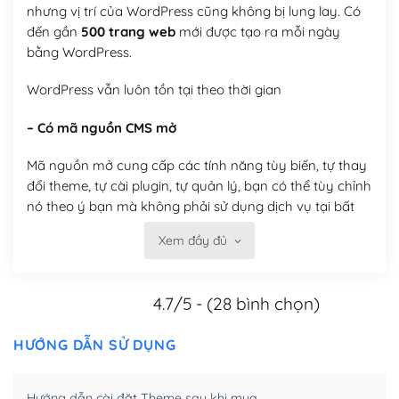
nhưng vị trí của WordPress cũng không bị lung lay. Có
đến gần
500 trang web
mới được tạo ra mỗi ngày
bằng WordPress.
WordPress vẫn luôn tồn tại theo thời gian
– Có mã nguồn CMS mở
Mã nguồn mở cung cấp các tính năng tùy biến, tự thay
đổi theme, tự cài plugin, tự quản lý, bạn có thể tùy chỉnh
nó theo ý bạn mà không phải sử dụng dịch vụ tại bất
kỳ đơn vị nào.
Xem đầy đủ
Việc của bạn là đăng ký một tên miền và hosting để
chạy WordPress.
4.7/5 - (28 bình chọn)
Có thể tùy biến trên website WordPress
HƯỚNG DẪN SỬ DỤNG
– Thân thiện với công cụ tìm kiếm
WordPress được thiết kế để thân thiện với SEO vì
Hướng dẫn cài đặt Theme sau khi mua