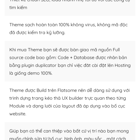
Dễ dàng tùy chỉnh trên WordPress
tìm kiếm
– Sở hữu một cộng đồng lớn, sẵn sàng hỗ trợ
Theme sạch hoàn toàn 100% không virus, không mã độc
WordPress là nơi lưu trữ cho một diễn đàn cộng đồng
đã được kiểm tra kỹ lưỡng.
khổng lồ được kiểm duyệt bởi các nhân viên và những
người cuồng tín WordPress.
Khi mua Theme bạn sẽ được bàn giao mã nguồn Full
source code bao gồm: Code + Database được nhân bản
Nếu bạn gặp khó khăn, bạn có thể lên mạng và tìm
bằng plugin duplicator bạn chỉ việc đăt cài đặt lên Hosting
kiếm những cộng đồng WordPress, họ sẽ giúp bạn trả
lời, giải đáp vấn đề của bạn.
là giống demo 100%.
Cộng đồng sử dụng WordPress sẵn sàng hỗ trợ bạn
Theme được Build trên Flatsome nên dễ dàng sử dụng với
trình dựng trang kéo thả UX builder trực quan theo từng
– Đa dạng plugin và themes
Module và dạng lưới của layout đã áp dụng vào bố cục
Plugin mở rộng là thành phần cài đặt thêm vào
website.
WordPress để tăng thêm các tính năng cần thiết. Có
nhiều plugin trả phí hoặc miễn phí.
Giúp bạn có thể can thiệp vào bất cứ vị trí nào bạn mong
muốn chỉnh sửa từ bố cục, hình ảnh, màu sắc,… một cách