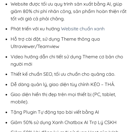
200,000₫.
Website được tối ưu quy trình sản xuất bằng AI, giúp
giảm 80% chi phí nhân công, sản phẩm hoàn thiện rất
tốt với giá cả phải chăng.
Phát triển với xu hướng
Website chuẩn xanh
Hỗ trợ cài đặt, sử dụng Theme thông qua
Ultraviewer/Teamview
Video hướng dẫn chi tiết sử dụng Theme cơ bản cho
người mới
Thiết kế chuẩn SEO, tối ưu chuẩn cho quảng cáo.
Dễ dàng quản lý, giao diện tùy chỉnh KÉO – THẢ.
Giao diện hiển thị đẹp trên mọi thiết bị (PC, tablet,
mobile).
Tặng Plugin Tự động tạo bài viết bằng AI
Giảm 50% sử dụng Xanh Chatbox AI Trợ Lý CSKH