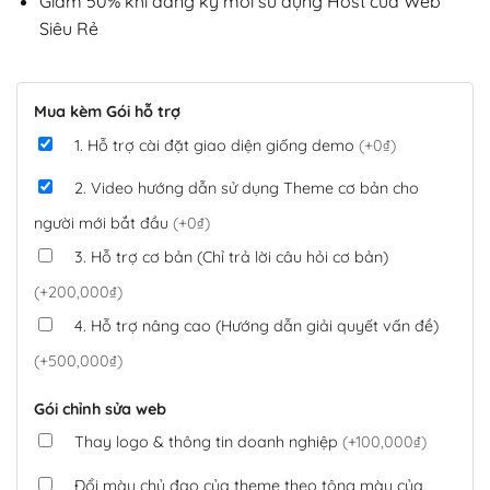
Giảm 50% khi đăng ký mới sử dụng Host của Web
Siêu Rẻ
Mua kèm Gói hỗ trợ
1. Hỗ trợ cài đặt giao diện giống demo
(+0₫)
2. Video hướng dẫn sử dụng Theme cơ bản cho
người mới bắt đầu
(+0₫)
3. Hỗ trợ cơ bản (Chỉ trả lời câu hỏi cơ bản)
(+200,000₫)
4. Hỗ trợ nâng cao (Hướng dẫn giải quyết vấn đề)
(+500,000₫)
Gói chỉnh sửa web
Thay logo & thông tin doanh nghiệp
(+100,000₫)
Đổi màu chủ đạo của theme theo tông màu của