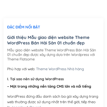
Thiết kế logo đơn giản để đăng web
(+300,000₫)
Chỉnh sửa site theo yêu cầu tuỳ chọn
(+2,000,000₫)
ĐẶC ĐIỂM NỔI BẬT
Mua thêm Host + Tên miền
Tên miền quốc tế .com .net .org (1 năm)
(+300,000₫)
Giới thiệu Mẫu giao diện website Theme
WordPress Bán Hải Sản 01 chuẩn đẹp
Tên miền Việt Nam .vn (1 năm)
(+550,000₫)
Mẫu giao diện website Theme WordPress Bán Hải Sản
Hosting 2GB SSD (1 năm)
(+450,000₫)
01 chuẩn đẹp được xây dựng dựa trên Wordpress với
Theme Flatsome
Hosting 3GB SSD (1 năm)
(+550,000₫)
Phù hợp với web:
Theme WordPress Nhà hàng
Hosting 5GB SSD (1 năm)
(+650,000₫)
I. Tại sao nên sử dụng WordPress
Hosting 8GB SSD (1 năm)
(+950,000₫)
– Một trong những nền tảng CMS lớn và nổi tiếng
WordPress đứng đầu danh sách ba gói xây dựng trang
web thường được sử dụng nhất trên thế giới, tiếp theo