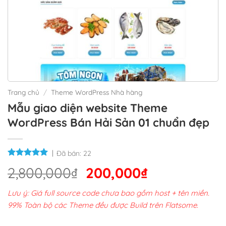
Trang chủ
/
Theme WordPress Nhà hàng
Mẫu giao diện website Theme
WordPress Bán Hải Sản 01 chuẩn đẹp
Đã bán:
22
Giá
Giá
2,800,000
₫
200,000
₫
gốc
hiện
Lưu ý: Giá full source code chưa bao gồm host + tên miền.
là:
tại
99% Toàn bộ các Theme đều được Build trên Flatsome.
2,800,000₫.
là: