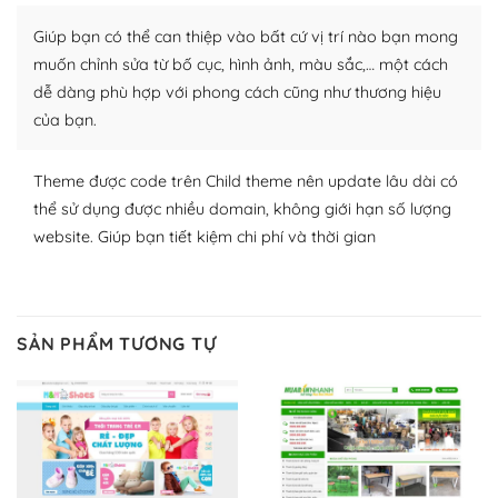
Nhờ lượng người dùng đông đảo, thư viện themes và
Giúp bạn có thể can thiệp vào bất cứ vị trí nào bạn mong
plugin của WordPress rất phong phú. Bạn có thể thỏa
muốn chỉnh sửa từ bố cục, hình ảnh, màu sắc,… một cách
thích chọn lựa plugin và themes phù hợp cho mục đích
dễ dàng phù hợp với phong cách cũng như thương hiệu
lập website của mình.
của bạn.
WordPress đa dạng plugin và themes
Theme được code trên Child theme nên update lâu dài có
– Dễ sử dụng
thể sử dụng được nhiều domain, không giới hạn số lượng
website. Giúp bạn tiết kiệm chi phí và thời gian
Với mọi Hosting bất kỳ thì WordPress đều có thể dễ
dàng thiết lập vì thực tế nó đã cung cấp khoảng 60%
toàn bộ web.
SẢN PHẨM TƯƠNG TỰ
Và bạn có toàn quyền tự do khi quyết định nơi lưu trữ
trang web WordPress của bạn.
Dễ dàng lựa chọn Hosting cho website WordPress
– Bảo mật cực tốt