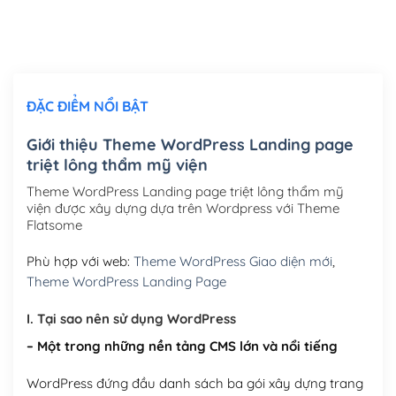
Thiết kế logo đơn giản để đăng web
(+300,000₫)
Chỉnh sửa site theo yêu cầu tuỳ chọn
(+2,000,000₫)
ĐẶC ĐIỂM NỔI BẬT
Mua thêm Host + Tên miền
Tên miền quốc tế .com .net .org (1 năm)
(+300,000₫)
Giới thiệu Theme WordPress Landing page
triệt lông thẩm mỹ viện
Tên miền Việt Nam .vn (1 năm)
(+550,000₫)
Theme WordPress Landing page triệt lông thẩm mỹ
Hosting 2GB SSD (1 năm)
(+450,000₫)
viện được xây dựng dựa trên Wordpress với Theme
Flatsome
Hosting 3GB SSD (1 năm)
(+550,000₫)
Phù hợp với web:
Theme WordPress Giao diện mới
,
Hosting 5GB SSD (1 năm)
(+650,000₫)
Theme WordPress Landing Page
Hosting 8GB SSD (1 năm)
(+950,000₫)
I. Tại sao nên sử dụng WordPress
– Một trong những nền tảng CMS lớn và nổi tiếng
WordPress đứng đầu danh sách ba gói xây dựng trang