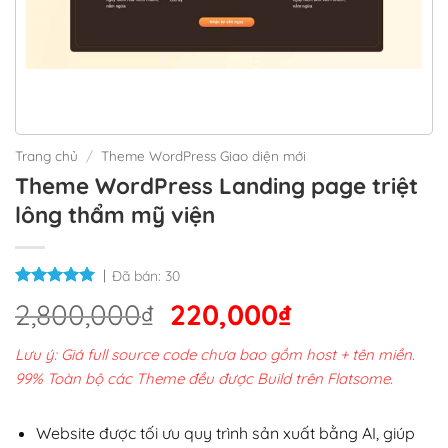
Trang chủ
/
Theme WordPress Giao diện mới
Theme WordPress Landing page triệt
lông thẩm mỹ viện
Đã bán:
30
Giá
Giá
2,800,000
₫
220,000
₫
gốc
hiện
Lưu ý: Giá full source code chưa bao gồm host + tên miền.
là:
tại
99% Toàn bộ các Theme đều được Build trên Flatsome.
2,800,000₫.
là:
220,000₫.
Website được tối ưu quy trình sản xuất bằng AI, giúp