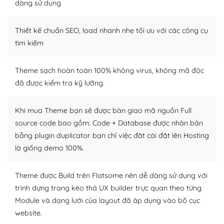
tìm kiếm chúng trên Internet hoặc nhờ chuyên gia.
dàng sử dụng
Dễ dàng tùy chỉnh trên WordPress
Thiết kế chuẩn SEO, load nhanh nhẹ tối ưu với các công cụ
– Sở hữu một cộng đồng lớn, sẵn sàng hỗ trợ
tìm kiếm
WordPress là nơi lưu trữ cho một diễn đàn cộng đồng
Theme sạch hoàn toàn 100% không virus, không mã độc
khổng lồ được kiểm duyệt bởi các nhân viên và những
đã được kiểm tra kỹ lưỡng.
người cuồng tín WordPress.
Nếu bạn gặp khó khăn, bạn có thể lên mạng và tìm
Khi mua Theme bạn sẽ được bàn giao mã nguồn Full
kiếm những cộng đồng WordPress, họ sẽ giúp bạn trả
source code bao gồm: Code + Database được nhân bản
lời, giải đáp vấn đề của bạn.
bằng plugin duplicator bạn chỉ việc đăt cài đặt lên Hosting
là giống demo 100%.
Cộng đồng sử dụng WordPress sẵn sàng hỗ trợ bạn
– Đa dạng plugin và themes
Theme được Build trên Flatsome nên dễ dàng sử dụng với
trình dựng trang kéo thả UX builder trực quan theo từng
Plugin mở rộng là thành phần cài đặt thêm vào
Module và dạng lưới của layout đã áp dụng vào bố cục
WordPress để tăng thêm các tính năng cần thiết. Có
website.
nhiều plugin trả phí hoặc miễn phí.