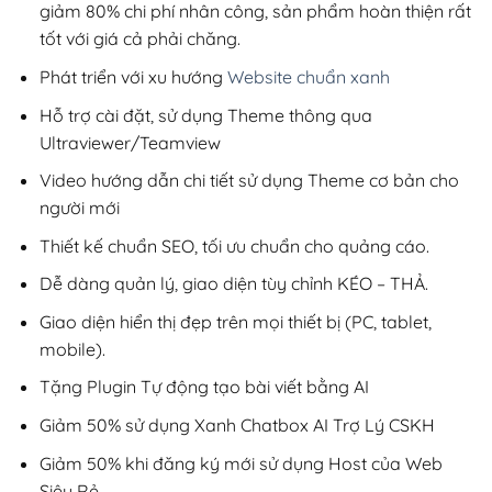
giảm 80% chi phí nhân công, sản phẩm hoàn thiện rất
tốt với giá cả phải chăng.
Phát triển với xu hướng
Website chuẩn xanh
Hỗ trợ cài đặt, sử dụng Theme thông qua
Ultraviewer/Teamview
Video hướng dẫn chi tiết sử dụng Theme cơ bản cho
người mới
Thiết kế chuẩn SEO, tối ưu chuẩn cho quảng cáo.
Dễ dàng quản lý, giao diện tùy chỉnh KÉO – THẢ.
Giao diện hiển thị đẹp trên mọi thiết bị (PC, tablet,
mobile).
Tặng Plugin Tự động tạo bài viết bằng AI
Giảm 50% sử dụng Xanh Chatbox AI Trợ Lý CSKH
Giảm 50% khi đăng ký mới sử dụng Host của Web
Siêu Rẻ