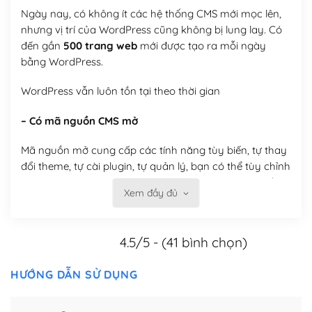
Ngày nay, có không ít các hệ thống CMS mới mọc lên,
nhưng vị trí của WordPress cũng không bị lung lay. Có
đến gần
500 trang web
mới được tạo ra mỗi ngày
bằng WordPress.
WordPress vẫn luôn tồn tại theo thời gian
– Có mã nguồn CMS mở
Mã nguồn mở cung cấp các tính năng tùy biến, tự thay
đổi theme, tự cài plugin, tự quản lý, bạn có thể tùy chỉnh
nó theo ý bạn mà không phải sử dụng dịch vụ tại bất
Xem đầy đủ
kỳ đơn vị nào.
Việc của bạn là đăng ký một tên miền và hosting để
4.5/5 - (41 bình chọn)
chạy WordPress.
Có thể tùy biến trên website WordPress
HƯỚNG DẪN SỬ DỤNG
– Thân thiện với công cụ tìm kiếm