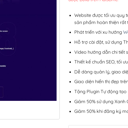
2,8
Website được tối ưu quy t
sản phẩm hoàn thiện rất t
Phát triển với xu hướng
We
Hỗ trợ cài đặt, sử dụng
Video hướng dẫn chi tiết
Thiết kế chuẩn SEO, tối 
Dễ dàng quản lý, giao di
Giao diện hiển thị đẹp trên
Tặng Plugin Tự động tạo b
Giảm 50% sử dụng Xanh C
Giảm 50% khi đăng ký mớ