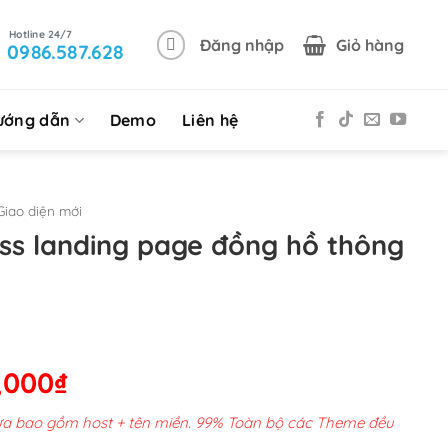
Đăng nhập
Giỏ hàng
0986.587.628
ướng dẫn
Demo
Liên hệ
iao diện mới
s landing page đồng hồ thông
Giá
,000
₫
hiện
chưa bao gồm host + tên miền. 99% Toàn bộ các Theme đều
tại