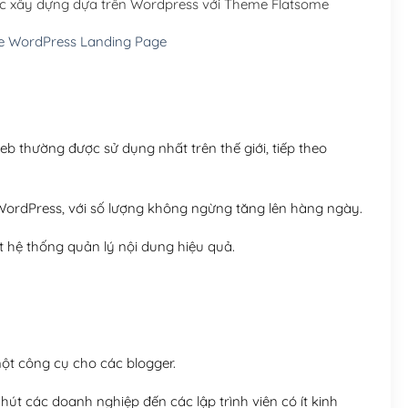
c xây dựng dựa trên Wordpress với Theme Flatsome
Hosting 5GB SSD (1 nă
 WordPress Landing Page
Hosting 8GB SSD (1 nă
 thường được sử dụng nhất trên thế giới, tiếp theo
ordPress, với số lượng không ngừng tăng lên hàng ngày.
 hệ thống quản lý nội dung hiệu quả.
t công cụ cho các blogger.
út các doanh nghiệp đến các lập trình viên có ít kinh