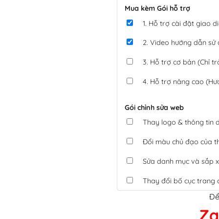
Mua kèm Gói hỗ trợ
1. Hỗ trợ cài đặt giao
2. Video hướng dẫn sử
3. Hỗ trợ cơ bản (Chỉ tr
4. Hỗ trợ nâng cao (Hư
Gói chỉnh sửa web
Thay logo & thông tin
Đổi màu chủ đạo của 
Sửa danh mục và sắp x
Thay đổi bố cục trang 
Để
Tích hợp thanh toán 
Za