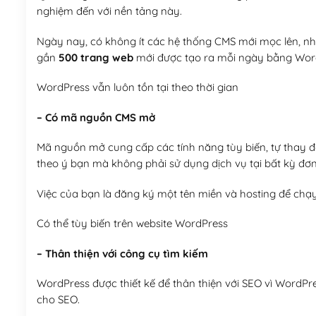
nghiệm đến với nền tảng này.
Ngày nay, có không ít các hệ thống CMS mới mọc lên, như
gần
500 trang web
mới được tạo ra mỗi ngày bằng Wor
WordPress vẫn luôn tồn tại theo thời gian
– Có mã nguồn CMS mở
Mã nguồn mở cung cấp các tính năng tùy biến, tự thay đổi
theo ý bạn mà không phải sử dụng dịch vụ tại bất kỳ đơn
Việc của bạn là đăng ký một tên miền và hosting để chạ
Có thể tùy biến trên website WordPress
– Thân thiện với công cụ tìm kiếm
WordPress được thiết kế để thân thiện với SEO vì WordPr
cho SEO.