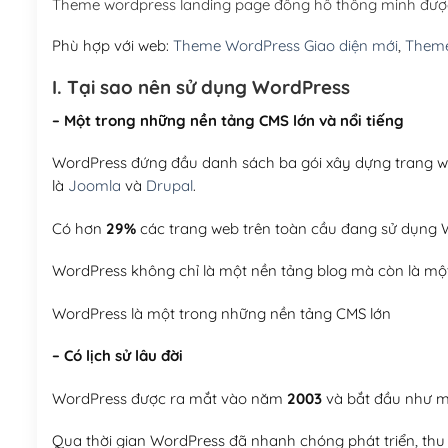
Theme wordpress landing page đồng hồ thông minh đượ
Phù hợp với web:
Theme WordPress Giao diện mới
,
Theme
I. Tại sao nên sử dụng WordPress
– Một trong những nền tảng CMS lớn và nổi tiếng
WordPress đứng đầu danh sách ba gói xây dựng trang web
là
Joomla
và
Drupal
.
Có hơn
29%
các trang web trên toàn cầu đang sử dụng W
WordPress không chỉ là một nền tảng blog mà còn là một
WordPress là một trong những nền tảng CMS lớn
– Có lịch sử lâu đời
WordPress được ra mắt vào năm
2003
và bắt đầu như mộ
Qua thời gian WordPress đã nhanh chóng phát triển, thu h