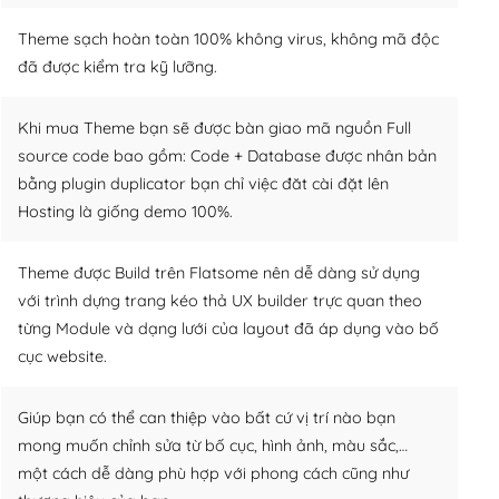
Theme sạch hoàn toàn 100% không virus, không mã độc
đã được kiểm tra kỹ lưỡng.
Khi mua Theme bạn sẽ được bàn giao mã nguồn Full
source code bao gồm: Code + Database được nhân bản
bằng plugin duplicator bạn chỉ việc đăt cài đặt lên
Hosting là giống demo 100%.
Theme được Build trên Flatsome nên dễ dàng sử dụng
với trình dựng trang kéo thả UX builder trực quan theo
từng Module và dạng lưới của layout đã áp dụng vào bố
cục website.
Giúp bạn có thể can thiệp vào bất cứ vị trí nào bạn
mong muốn chỉnh sửa từ bố cục, hình ảnh, màu sắc,…
một cách dễ dàng phù hợp với phong cách cũng như