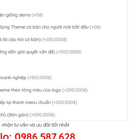
 diện giống demo
(+0₫)
 dụng Theme cơ bản cho người mới bắt đầu
(+0₫)
ả lời câu hỏi cơ bản)
(+200,000₫)
ớng dẫn giải quyết vấn đề)
(+500,000₫)
 doanh nghiệp
(+100,000₫)
theme theo tông màu của logo
(+200,000₫)
ếp lại thanh menu chuẩn
(+300,000₫)
chủ (đơn giản)
(+500,000₫)
 nhận tư vấn và ưu đãi tốt nhất
QR Code ngân hàng
(+100,000₫)
lo: 0986.587.628