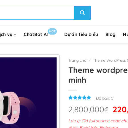
HOT
ịch vụ
ChatBot AI
Dự án tiêu biểu
Blog
H
Trang chủ
/
Theme WordPress G
Theme wordpres
minh
Đã bán:
5
Giá
2,800,000
₫
220
gốc
Lưu ý: Giá full source code 
là:
được Build trên Flatsome.