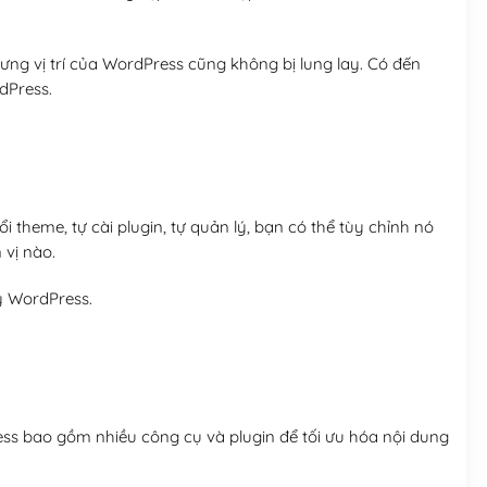
ng vị trí của WordPress cũng không bị lung lay. Có đến
dPress.
 theme, tự cài plugin, tự quản lý, bạn có thể tùy chỉnh nó
 vị nào.
y WordPress.
ess bao gồm nhiều công cụ và plugin để tối ưu hóa nội dung