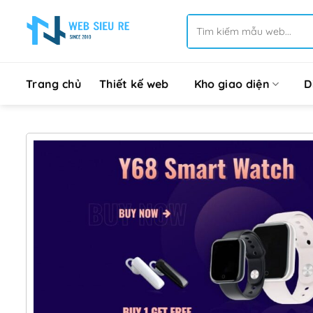
Bỏ
Tìm
qua
kiếm:
nội
dung
Trang chủ
Thiết kế web
Kho giao diện
D