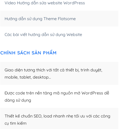
Video Hướng dẫn sửa website WordPress
m)
(+650,000₫)
Hướng dẫn sử dụng Theme Flatsome
m)
(+950,000₫)
Các bài viết hướng dẫn sử dụng Website
CHÍNH SÁCH SẢN PHẨM
Giao diện tương thích với tất cả thiết bị, trình duyệt,
mobile, tablet, desktop…
Được code trên nền tảng mã nguồn mở WordPress dễ
dàng sử dụng
Thiết kế chuẩn SEO, load nhanh nhẹ tối ưu với các công
cụ tìm kiếm