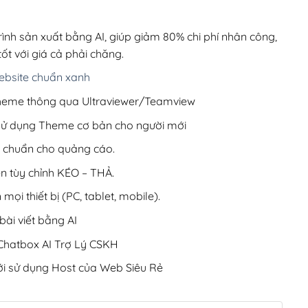
00,000₫.
là:
220,000₫.
rình sản xuất bằng AI, giúp giảm 80% chi phí nhân công,
ốt với giá cả phải chăng.
bsite chuẩn xanh
 Theme thông qua Ultraviewer/Teamview
 sử dụng Theme cơ bản cho người mới
ưu chuẩn cho quảng cáo.
ện tùy chỉnh KÉO – THẢ.
 mọi thiết bị (PC, tablet, mobile).
ài viết bằng AI
hatbox AI Trợ Lý CSKH
i sử dụng Host của Web Siêu Rẻ