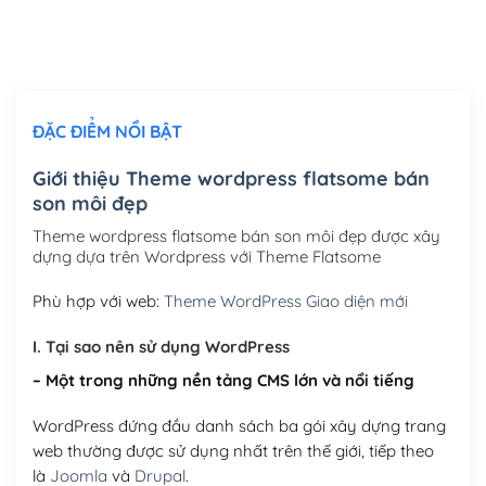
Thiết kế logo đơn giản để đăng web
(+300,000₫)
Chỉnh sửa site theo yêu cầu tuỳ chọn
(+2,000,000₫)
ĐẶC ĐIỂM NỔI BẬT
Mua thêm Host + Tên miền
Tên miền quốc tế .com .net .org (1 năm)
(+300,000₫)
Giới thiệu Theme wordpress flatsome bán
son môi đẹp
Tên miền Việt Nam .vn (1 năm)
(+550,000₫)
Theme wordpress flatsome bán son môi đẹp được xây
Hosting 2GB SSD (1 năm)
(+450,000₫)
dựng dựa trên Wordpress với Theme Flatsome
Hosting 3GB SSD (1 năm)
(+550,000₫)
Phù hợp với web:
Theme WordPress Giao diện mới
Hosting 5GB SSD (1 năm)
(+650,000₫)
I. Tại sao nên sử dụng WordPress
– Một trong những nền tảng CMS lớn và nổi tiếng
Hosting 8GB SSD (1 năm)
(+950,000₫)
WordPress đứng đầu danh sách ba gói xây dựng trang
web thường được sử dụng nhất trên thế giới, tiếp theo
là
Joomla
và
Drupal
.