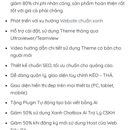
giảm 80% chi phí nhân công, sản phẩm hoàn thiện rất
tốt với giá cả phải chăng.
Phát triển với xu hướng
Website chuẩn xanh
Hỗ trợ cài đặt, sử dụng Theme thông qua
Ultraviewer/Teamview
Video hướng dẫn chi tiết sử dụng Theme cơ bản cho
người mới
Thiết kế chuẩn SEO, tối ưu chuẩn cho quảng cáo.
Dễ dàng quản lý, giao diện tùy chỉnh KÉO – THẢ.
Giao diện hiển thị đẹp trên mọi thiết bị (PC, tablet,
mobile).
Tặng Plugin Tự động tạo bài viết bằng AI
Giảm 50% sử dụng Xanh Chatbox AI Trợ Lý CSKH
Giảm 50% khi đăng ký mới sử dụng Host của Web
Siêu Rẻ