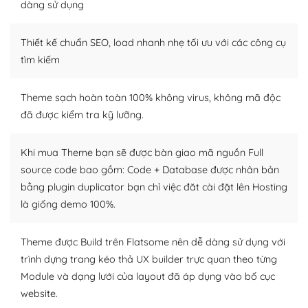
Dễ dàng tùy chỉnh trên WordPress
dàng sử dụng
– Sở hữu một cộng đồng lớn, sẵn sàng hỗ trợ
Thiết kế chuẩn SEO, load nhanh nhẹ tối ưu với các công cụ
WordPress là nơi lưu trữ cho một diễn đàn cộng đồng
tìm kiếm
khổng lồ được kiểm duyệt bởi các nhân viên và những
người cuồng tín WordPress.
Theme sạch hoàn toàn 100% không virus, không mã độc
đã được kiểm tra kỹ lưỡng.
Nếu bạn gặp khó khăn, bạn có thể lên mạng và tìm
kiếm những cộng đồng WordPress, họ sẽ giúp bạn trả
lời, giải đáp vấn đề của bạn.
Khi mua Theme bạn sẽ được bàn giao mã nguồn Full
source code bao gồm: Code + Database được nhân bản
Cộng đồng sử dụng WordPress sẵn sàng hỗ trợ bạn
bằng plugin duplicator bạn chỉ việc đăt cài đặt lên Hosting
là giống demo 100%.
– Đa dạng plugin và themes
Plugin mở rộng là thành phần cài đặt thêm vào
Theme được Build trên Flatsome nên dễ dàng sử dụng với
WordPress để tăng thêm các tính năng cần thiết. Có
trình dựng trang kéo thả UX builder trực quan theo từng
nhiều plugin trả phí hoặc miễn phí.
Module và dạng lưới của layout đã áp dụng vào bố cục
website.
Nhờ lượng người dùng đông đảo, thư viện themes và