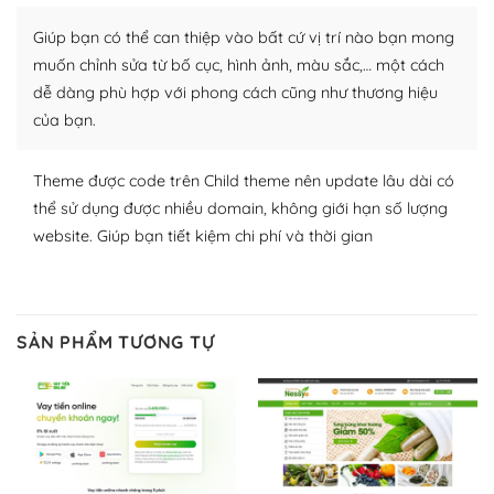
plugin của WordPress rất phong phú. Bạn có thể thỏa
Giúp bạn có thể can thiệp vào bất cứ vị trí nào bạn mong
thích chọn lựa plugin và themes phù hợp cho mục đích
lập website của mình.
muốn chỉnh sửa từ bố cục, hình ảnh, màu sắc,… một cách
dễ dàng phù hợp với phong cách cũng như thương hiệu
WordPress đa dạng plugin và themes
của bạn.
– Dễ sử dụng
Theme được code trên Child theme nên update lâu dài có
Với mọi Hosting bất kỳ thì WordPress đều có thể dễ
thể sử dụng được nhiều domain, không giới hạn số lượng
dàng thiết lập vì thực tế nó đã cung cấp khoảng 60%
website. Giúp bạn tiết kiệm chi phí và thời gian
toàn bộ web.
Và bạn có toàn quyền tự do khi quyết định nơi lưu trữ
trang web WordPress của bạn.
SẢN PHẨM TƯƠNG TỰ
Dễ dàng lựa chọn Hosting cho website WordPress
– Bảo mật cực tốt
Vì WordPress hiện là nền tảng xây dựng trang web và