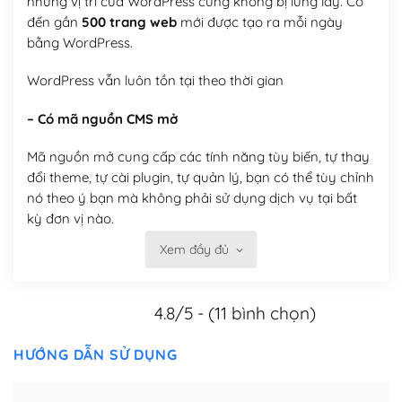
nhưng vị trí của WordPress cũng không bị lung lay. Có
đến gần
500 trang web
mới được tạo ra mỗi ngày
bằng WordPress.
WordPress vẫn luôn tồn tại theo thời gian
– Có mã nguồn CMS mở
Mã nguồn mở cung cấp các tính năng tùy biến, tự thay
đổi theme, tự cài plugin, tự quản lý, bạn có thể tùy chỉnh
nó theo ý bạn mà không phải sử dụng dịch vụ tại bất
kỳ đơn vị nào.
Xem đầy đủ
Việc của bạn là đăng ký một tên miền và hosting để
chạy WordPress.
4.8/5 - (11 bình chọn)
Có thể tùy biến trên website WordPress
– Thân thiện với công cụ tìm kiếm
HƯỚNG DẪN SỬ DỤNG
WordPress được thiết kế để thân thiện với SEO vì