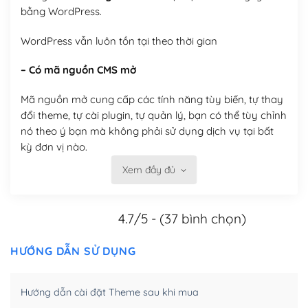
bằng WordPress.
WordPress vẫn luôn tồn tại theo thời gian
– Có mã nguồn CMS mở
Mã nguồn mở cung cấp các tính năng tùy biến, tự thay
đổi theme, tự cài plugin, tự quản lý, bạn có thể tùy chỉnh
nó theo ý bạn mà không phải sử dụng dịch vụ tại bất
kỳ đơn vị nào.
Xem đầy đủ
Việc của bạn là đăng ký một tên miền và hosting để
chạy WordPress.
4.7/5 - (37 bình chọn)
Có thể tùy biến trên website WordPress
– Thân thiện với công cụ tìm kiếm
HƯỚNG DẪN SỬ DỤNG
WordPress được thiết kế để thân thiện với SEO vì
Hướng dẫn cài đặt Theme sau khi mua
WordPress bao gồm nhiều công cụ và plugin để tối ưu