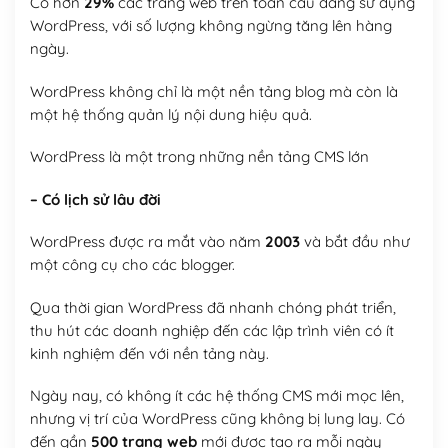
Có hơn
29%
các trang web trên toàn cầu đang sử dụng
WordPress, với số lượng không ngừng tăng lên hàng
ngày.
WordPress không chỉ là một nền tảng blog mà còn là
một hệ thống quản lý nội dung hiệu quả.
WordPress là một trong những nền tảng CMS lớn
– Có lịch sử lâu đời
WordPress được ra mắt vào năm
2003
và bắt đầu như
một công cụ cho các blogger.
Qua thời gian WordPress đã nhanh chóng phát triển,
thu hút các doanh nghiệp đến các lập trình viên có ít
kinh nghiệm đến với nền tảng này.
Ngày nay, có không ít các hệ thống CMS mới mọc lên,
nhưng vị trí của WordPress cũng không bị lung lay. Có
đến gần
500 trang web
mới được tạo ra mỗi ngày