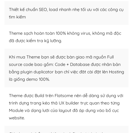
– Sở hữu một cộng đồng lớn, sẵn sàng hỗ trợ
Thiết kế chuẩn SEO, load nhanh nhẹ tối ưu với các công cụ
WordPress là nơi lưu trữ cho một diễn đàn cộng đồng
tìm kiếm
khổng lồ được kiểm duyệt bởi các nhân viên và những
người cuồng tín WordPress.
Theme sạch hoàn toàn 100% không virus, không mã độc
đã được kiểm tra kỹ lưỡng.
Nếu bạn gặp khó khăn, bạn có thể lên mạng và tìm
kiếm những cộng đồng WordPress, họ sẽ giúp bạn trả
lời, giải đáp vấn đề của bạn.
Khi mua Theme bạn sẽ được bàn giao mã nguồn Full
source code bao gồm: Code + Database được nhân bản
Cộng đồng sử dụng WordPress sẵn sàng hỗ trợ bạn
bằng plugin duplicator bạn chỉ việc đăt cài đặt lên Hosting
là giống demo 100%.
– Đa dạng plugin và themes
Plugin mở rộng là thành phần cài đặt thêm vào
Theme được Build trên Flatsome nên dễ dàng sử dụng với
WordPress để tăng thêm các tính năng cần thiết. Có
trình dựng trang kéo thả UX builder trực quan theo từng
nhiều plugin trả phí hoặc miễn phí.
Module và dạng lưới của layout đã áp dụng vào bố cục
website.
Nhờ lượng người dùng đông đảo, thư viện themes và
plugin của WordPress rất phong phú. Bạn có thể thỏa