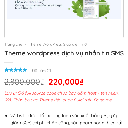
Trang chủ
/
Theme WordPress Giao diện mới
Theme wordpress dịch vụ nhắn tin SMS
Đã bán:
21
Giá
Giá
2,800,000
₫
220,000
₫
gốc
hiện
Lưu ý: Giá full source code chưa bao gồm host + tên miền.
là:
tại
99% Toàn bộ các Theme đều được Build trên Flatsome.
2,800,000₫.
là:
220,000₫.
Website được tối ưu quy trình sản xuất bằng AI, giúp
giảm 80% chi phí nhân công, sản phẩm hoàn thiện rất