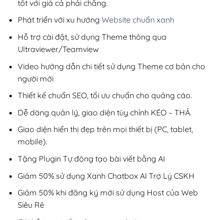
tốt với giá cả phải chăng.
Phát triển với xu hướng
Website chuẩn xanh
Hỗ trợ cài đặt, sử dụng Theme thông qua
Ultraviewer/Teamview
Video hướng dẫn chi tiết sử dụng Theme cơ bản cho
người mới
Thiết kế chuẩn SEO, tối ưu chuẩn cho quảng cáo.
Dễ dàng quản lý, giao diện tùy chỉnh KÉO – THẢ.
Giao diện hiển thị đẹp trên mọi thiết bị (PC, tablet,
mobile).
Tặng Plugin Tự động tạo bài viết bằng AI
Giảm 50% sử dụng Xanh Chatbox AI Trợ Lý CSKH
Giảm 50% khi đăng ký mới sử dụng Host của Web
Siêu Rẻ