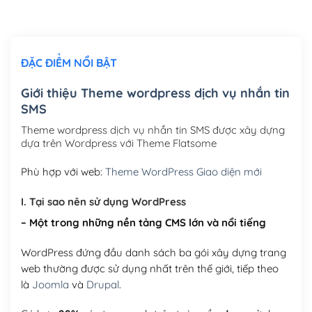
Chỉnh sửa site theo yêu cầu tuỳ chọn
(+2,000,000₫)
ĐẶC ĐIỂM NỔI BẬT
Mua thêm Host + Tên miền
Tên miền quốc tế .com .net .org (1 năm)
(+300,000₫)
Giới thiệu Theme wordpress dịch vụ nhắn tin
SMS
Tên miền Việt Nam .vn (1 năm)
(+550,000₫)
Theme wordpress dịch vụ nhắn tin SMS được xây dựng
Hosting 2GB SSD (1 năm)
(+450,000₫)
dựa trên Wordpress với Theme Flatsome
Hosting 3GB SSD (1 năm)
(+550,000₫)
Phù hợp với web:
Theme WordPress Giao diện mới
Hosting 5GB SSD (1 năm)
(+650,000₫)
I. Tại sao nên sử dụng WordPress
– Một trong những nền tảng CMS lớn và nổi tiếng
Hosting 8GB SSD (1 năm)
(+950,000₫)
WordPress đứng đầu danh sách ba gói xây dựng trang
web thường được sử dụng nhất trên thế giới, tiếp theo
là
Joomla
và
Drupal
.