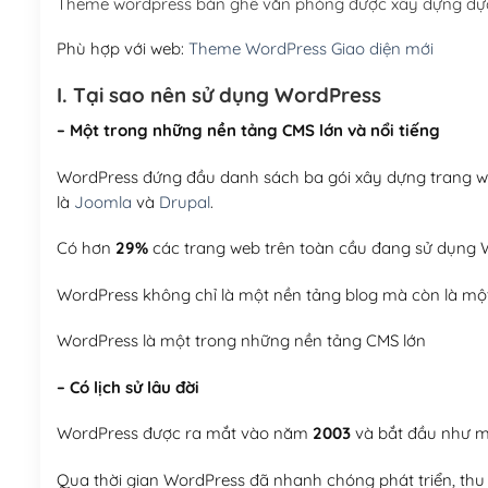
Theme wordpress bán ghế văn phòng được xây dựng dựa
Phù hợp với web:
Theme WordPress Giao diện mới
I. Tại sao nên sử dụng WordPress
– Một trong những nền tảng CMS lớn và nổi tiếng
WordPress đứng đầu danh sách ba gói xây dựng trang web
là
Joomla
và
Drupal
.
Có hơn
29%
các trang web trên toàn cầu đang sử dụng W
WordPress không chỉ là một nền tảng blog mà còn là một
WordPress là một trong những nền tảng CMS lớn
– Có lịch sử lâu đời
WordPress được ra mắt vào năm
2003
và bắt đầu như mộ
Qua thời gian WordPress đã nhanh chóng phát triển, thu h