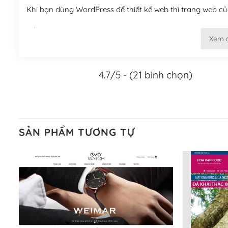
Khi bạn dùng WordPress để thiết kế web thì trang web của
Tối ưu hóa công cụ tìm kiếm
Xem 
– Dễ dàng tùy chỉnh, sửa chữa
4.7/5 - (21 bình chọn)
Khi bạn sử dụng WordPress, thì vấn đề giao diện của bạ
WordPress đa dạng sẽ giúp việc thực hiện các thiết kế tr
Nếu bạn có các kỹ thuật cơ bản với một theme được thiết 
kiếm chúng trên Internet hoặc nhờ chuyên gia.
SẢN PHẨM TƯƠNG TỰ
Dễ dàng tùy chỉnh trên WordPress
– Sở hữu một cộng đồng lớn, sẵn sàng hỗ trợ
WordPress là nơi lưu trữ cho một diễn đàn cộng đồng kh
cuồng tín WordPress.
Nếu bạn gặp khó khăn, bạn có thể lên mạng và tìm kiếm n