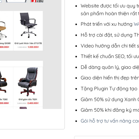
Website được tối ưu quy t
sản phẩm hoàn thiện rất t
Phát triển với xu hướng
We
Hỗ trợ cài đặt, sử dụng
Video hướng dẫn chi tiết
Thiết kế chuẩn SEO, tối 
Dễ dàng quản lý, giao di
Giao diện hiển thị đẹp trên
Tặng Plugin Tự động tạo b
Giảm 50% sử dụng Xanh C
Giảm 50% khi đăng ký mớ
Gói hỗ trợ tư vấn nâng ca