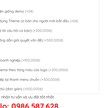
 diện giống demo
(+0₫)
 dụng Theme cơ bản cho người mới bắt đầu
(+0₫)
ả lời câu hỏi cơ bản)
(+200,000₫)
ớng dẫn giải quyết vấn đề)
(+500,000₫)
 doanh nghiệp
(+100,000₫)
theme theo tông màu của logo
(+200,000₫)
ếp lại thanh menu chuẩn
(+300,000₫)
chủ (đơn giản)
(+500,000₫)
 nhận tư vấn và ưu đãi tốt nhất
QR Code ngân hàng
(+100,000₫)
lo: 0986.587.628