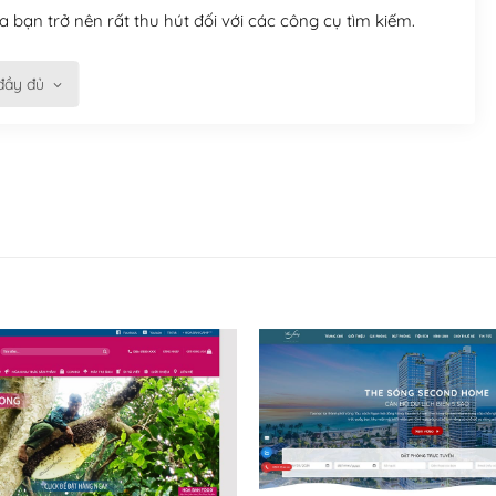
 bạn trở nên rất thu hút đối với các công cụ tìm kiếm.
đầy đủ
n trở nên dễ dàng và nhanh chóng. Với kho Theme
ở nên hấp dẫn và đơn giản hơn.
kế tốt, bạn có thể tự sửa đổi. Nếu không bạn có thể tìm
ổng lồ được kiểm duyệt bởi các nhân viên và những người
hững cộng đồng WordPress, họ sẽ giúp bạn trả lời, giải