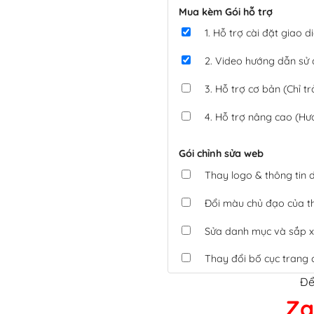
Mua kèm Gói hỗ trợ
1. Hỗ trợ cài đặt giao
2. Video hướng dẫn sử
3. Hỗ trợ cơ bản (Chỉ tr
4. Hỗ trợ nâng cao (Hư
Gói chỉnh sửa web
Thay logo & thông tin
Đổi màu chủ đạo của 
Sửa danh mục và sắp x
Thay đổi bố cục trang 
Để
Tích hợp thanh toán 
Za