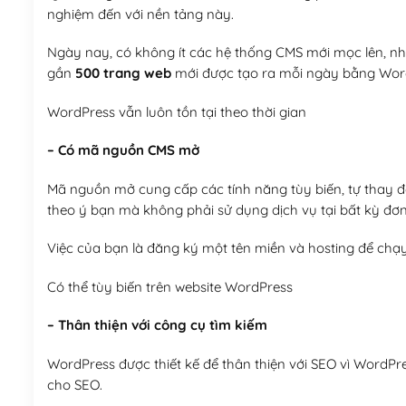
nghiệm đến với nền tảng này.
Ngày nay, có không ít các hệ thống CMS mới mọc lên, như
gần
500 trang web
mới được tạo ra mỗi ngày bằng Wor
WordPress vẫn luôn tồn tại theo thời gian
– Có mã nguồn CMS mở
Mã nguồn mở cung cấp các tính năng tùy biến, tự thay đổi
theo ý bạn mà không phải sử dụng dịch vụ tại bất kỳ đơn
Việc của bạn là đăng ký một tên miền và hosting để chạ
Có thể tùy biến trên website WordPress
– Thân thiện với công cụ tìm kiếm
WordPress được thiết kế để thân thiện với SEO vì WordPr
cho SEO.