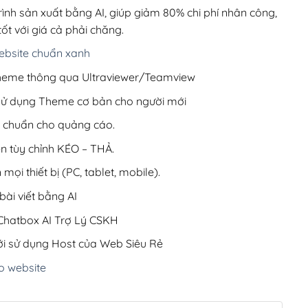
220,000₫.
rình sản xuất bằng AI, giúp giảm 80% chi phí nhân công,
ốt với giá cả phải chăng.
bsite chuẩn xanh
 Theme thông qua Ultraviewer/Teamview
 sử dụng Theme cơ bản cho người mới
ưu chuẩn cho quảng cáo.
ện tùy chỉnh KÉO – THẢ.
 mọi thiết bị (PC, tablet, mobile).
ài viết bằng AI
hatbox AI Trợ Lý CSKH
i sử dụng Host của Web Siêu Rẻ
o website