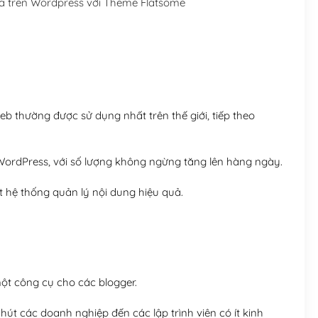
 trên Wordpress với Theme Flatsome
Hosting 5GB SSD (1 nă
Hosting 8GB SSD (1 nă
 thường được sử dụng nhất trên thế giới, tiếp theo
ordPress, với số lượng không ngừng tăng lên hàng ngày.
 hệ thống quản lý nội dung hiệu quả.
t công cụ cho các blogger.
út các doanh nghiệp đến các lập trình viên có ít kinh