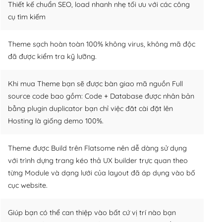
Thiết kế chuẩn SEO, load nhanh nhẹ tối ưu với các công
cụ tìm kiếm
Theme sạch hoàn toàn 100% không virus, không mã độc
đã được kiểm tra kỹ lưỡng.
Khi mua Theme bạn sẽ được bàn giao mã nguồn Full
source code bao gồm: Code + Database được nhân bản
bằng plugin duplicator bạn chỉ việc đăt cài đặt lên
Hosting là giống demo 100%.
Theme được Build trên Flatsome nên dễ dàng sử dụng
với trình dựng trang kéo thả UX builder trực quan theo
từng Module và dạng lưới của layout đã áp dụng vào bố
cục website.
Giúp bạn có thể can thiệp vào bất cứ vị trí nào bạn