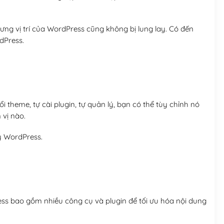
ng vị trí của WordPress cũng không bị lung lay. Có đến
dPress.
 theme, tự cài plugin, tự quản lý, bạn có thể tùy chỉnh nó
 vị nào.
y WordPress.
ess bao gồm nhiều công cụ và plugin để tối ưu hóa nội dung