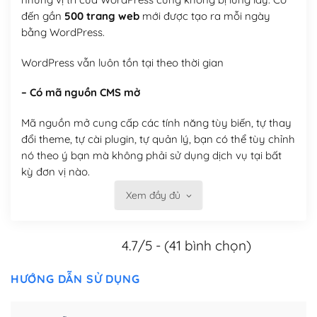
đến gần
500 trang web
mới được tạo ra mỗi ngày
bằng WordPress.
WordPress vẫn luôn tồn tại theo thời gian
– Có mã nguồn CMS mở
Mã nguồn mở cung cấp các tính năng tùy biến, tự thay
đổi theme, tự cài plugin, tự quản lý, bạn có thể tùy chỉnh
nó theo ý bạn mà không phải sử dụng dịch vụ tại bất
kỳ đơn vị nào.
Xem đầy đủ
Việc của bạn là đăng ký một tên miền và hosting để
chạy WordPress.
4.7/5 - (41 bình chọn)
Có thể tùy biến trên website WordPress
– Thân thiện với công cụ tìm kiếm
HƯỚNG DẪN SỬ DỤNG
WordPress được thiết kế để thân thiện với SEO vì