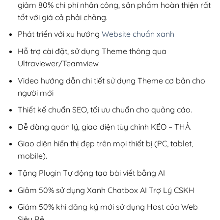
giảm 80% chi phí nhân công, sản phẩm hoàn thiện rất
tốt với giá cả phải chăng.
Phát triển với xu hướng
Website chuẩn xanh
Hỗ trợ cài đặt, sử dụng Theme thông qua
Ultraviewer/Teamview
Video hướng dẫn chi tiết sử dụng Theme cơ bản cho
người mới
Thiết kế chuẩn SEO, tối ưu chuẩn cho quảng cáo.
Dễ dàng quản lý, giao diện tùy chỉnh KÉO – THẢ.
Giao diện hiển thị đẹp trên mọi thiết bị (PC, tablet,
mobile).
Tặng Plugin Tự động tạo bài viết bằng AI
Giảm 50% sử dụng Xanh Chatbox AI Trợ Lý CSKH
Giảm 50% khi đăng ký mới sử dụng Host của Web
Siêu Rẻ