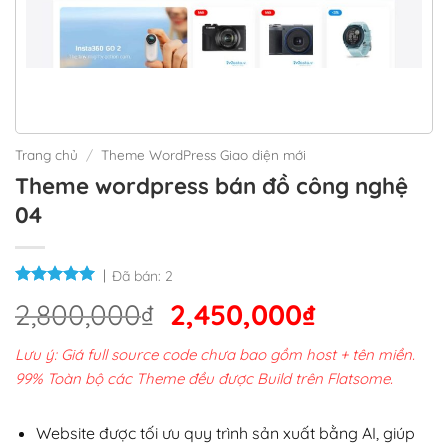
Trang chủ
/
Theme WordPress Giao diện mới
Theme wordpress bán đồ công nghệ
04
Đã bán:
2
Giá
Giá
2,800,000
₫
2,450,000
₫
gốc
hiện
Lưu ý: Giá full source code chưa bao gồm host + tên miền.
là:
tại
99% Toàn bộ các Theme đều được Build trên Flatsome.
2,800,000₫.
là:
2,450,000
Website được tối ưu quy trình sản xuất bằng AI, giúp