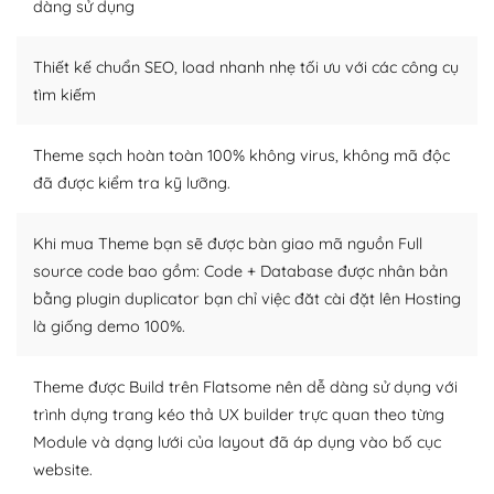
Dễ dàng tùy chỉnh trên WordPress
dàng sử dụng
– Sở hữu một cộng đồng lớn, sẵn sàng hỗ trợ
Thiết kế chuẩn SEO, load nhanh nhẹ tối ưu với các công cụ
WordPress là nơi lưu trữ cho một diễn đàn cộng đồng
tìm kiếm
khổng lồ được kiểm duyệt bởi các nhân viên và những
người cuồng tín WordPress.
Theme sạch hoàn toàn 100% không virus, không mã độc
đã được kiểm tra kỹ lưỡng.
Nếu bạn gặp khó khăn, bạn có thể lên mạng và tìm
kiếm những cộng đồng WordPress, họ sẽ giúp bạn trả
lời, giải đáp vấn đề của bạn.
Khi mua Theme bạn sẽ được bàn giao mã nguồn Full
source code bao gồm: Code + Database được nhân bản
Cộng đồng sử dụng WordPress sẵn sàng hỗ trợ bạn
bằng plugin duplicator bạn chỉ việc đăt cài đặt lên Hosting
là giống demo 100%.
– Đa dạng plugin và themes
Plugin mở rộng là thành phần cài đặt thêm vào
Theme được Build trên Flatsome nên dễ dàng sử dụng với
WordPress để tăng thêm các tính năng cần thiết. Có
trình dựng trang kéo thả UX builder trực quan theo từng
nhiều plugin trả phí hoặc miễn phí.
Module và dạng lưới của layout đã áp dụng vào bố cục
website.
Nhờ lượng người dùng đông đảo, thư viện themes và