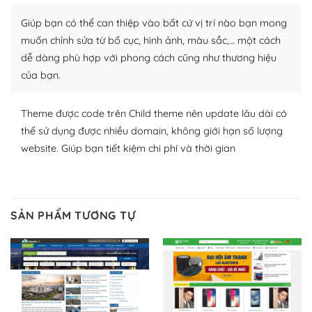
plugin của WordPress rất phong phú. Bạn có thể thỏa
Giúp bạn có thể can thiệp vào bất cứ vị trí nào bạn mong
thích chọn lựa plugin và themes phù hợp cho mục đích
lập website của mình.
muốn chỉnh sửa từ bố cục, hình ảnh, màu sắc,… một cách
dễ dàng phù hợp với phong cách cũng như thương hiệu
WordPress đa dạng plugin và themes
của bạn.
– Dễ sử dụng
Theme được code trên Child theme nên update lâu dài có
Với mọi Hosting bất kỳ thì WordPress đều có thể dễ
thể sử dụng được nhiều domain, không giới hạn số lượng
dàng thiết lập vì thực tế nó đã cung cấp khoảng 60%
website. Giúp bạn tiết kiệm chi phí và thời gian
toàn bộ web.
Và bạn có toàn quyền tự do khi quyết định nơi lưu trữ
trang web WordPress của bạn.
SẢN PHẨM TƯƠNG TỰ
Dễ dàng lựa chọn Hosting cho website WordPress
– Bảo mật cực tốt
Vì WordPress hiện là nền tảng xây dựng trang web và
blog lớn nhất trên thế giới, quan trọng nhất là bảo vệ