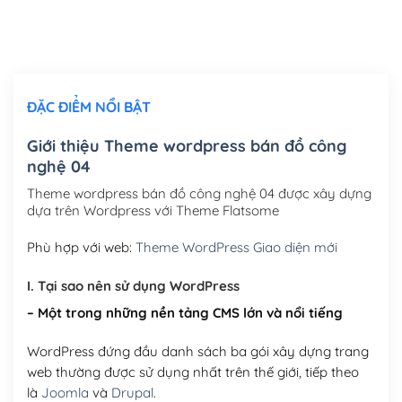
Thiết kế logo đơn giản để đăng web
(+300,000₫)
Chỉnh sửa site theo yêu cầu tuỳ chọn
(+2,000,000₫)
ĐẶC ĐIỂM NỔI BẬT
Mua thêm Host + Tên miền
Tên miền quốc tế .com .net .org (1 năm)
(+300,000₫)
Giới thiệu Theme wordpress bán đồ công
nghệ 04
Tên miền Việt Nam .vn (1 năm)
(+550,000₫)
Theme wordpress bán đồ công nghệ 04 được xây dựng
Hosting 2GB SSD (1 năm)
(+450,000₫)
dựa trên Wordpress với Theme Flatsome
Hosting 3GB SSD (1 năm)
(+550,000₫)
Phù hợp với web:
Theme WordPress Giao diện mới
Hosting 5GB SSD (1 năm)
(+650,000₫)
I. Tại sao nên sử dụng WordPress
– Một trong những nền tảng CMS lớn và nổi tiếng
Hosting 8GB SSD (1 năm)
(+950,000₫)
WordPress đứng đầu danh sách ba gói xây dựng trang
web thường được sử dụng nhất trên thế giới, tiếp theo
là
Joomla
và
Drupal
.