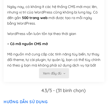
Ngày nay, có không ít các hệ thống CMS mới mọc lên,
nhưng vị trí của WordPress cũng không bị lung lay. Có
đến gần
500 trang web
mới được tạo ra mỗi ngày
bằng WordPress.
WordPress vẫn luôn tồn tại theo thời gian
– Có mã nguồn CMS mở
Mã nguồn mở cung cấp các tính năng tùy biến, tự thay
đổi theme, tự cài plugin, tự quản lý, bạn có thể tùy chỉnh
nó theo ý bạn mà không phải sử dụng dịch vụ tại bất
kỳ đơn vị nào.
Xem đầy đủ
Việc của bạn là đăng ký một tên miền và hosting để
chạy WordPress.
4.3/5 - (31 bình chọn)
Có thể tùy biến trên website WordPress
HƯỚNG DẪN SỬ DỤNG
– Thân thiện với công cụ tìm kiếm