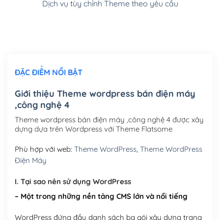
Dịch vụ tùy chỉnh Theme theo yêu cầu
Cài đặt SMTP Mail cho site Wordpress
(+100,000₫)
Thiết kế logo đơn giản để đăng web
(+300,000₫)
Chỉnh sửa site theo yêu cầu tuỳ chọn
(+2,000,000₫)
ĐẶC ĐIỂM NỔI BẬT
Mua thêm Host + Tên miền
Tên miền quốc tế .com .net .org (1 năm)
(+300,000₫)
Giới thiệu Theme wordpress bán điện máy
,công nghệ 4
Tên miền Việt Nam .vn (1 năm)
(+550,000₫)
Theme wordpress bán điện máy ,công nghệ 4 được xây
Hosting 2GB SSD (1 năm)
(+450,000₫)
dựng dựa trên Wordpress với Theme Flatsome
Hosting 3GB SSD (1 năm)
(+550,000₫)
Phù hợp với web:
Theme WordPress
,
Theme WordPress
Điện Máy
Hosting 5GB SSD (1 năm)
(+650,000₫)
I. Tại sao nên sử dụng WordPress
Hosting 8GB SSD (1 năm)
(+950,000₫)
– Một trong những nền tảng CMS lớn và nổi tiếng
WordPress đứng đầu danh sách ba gói xây dựng trang