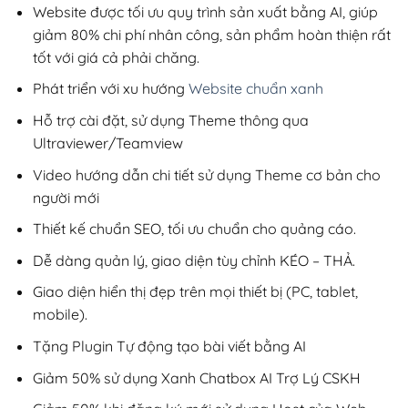
200,000₫.
Website được tối ưu quy trình sản xuất bằng AI, giúp
giảm 80% chi phí nhân công, sản phẩm hoàn thiện rất
tốt với giá cả phải chăng.
Phát triển với xu hướng
Website chuẩn xanh
Hỗ trợ cài đặt, sử dụng Theme thông qua
Ultraviewer/Teamview
Video hướng dẫn chi tiết sử dụng Theme cơ bản cho
người mới
Thiết kế chuẩn SEO, tối ưu chuẩn cho quảng cáo.
Dễ dàng quản lý, giao diện tùy chỉnh KÉO – THẢ.
Giao diện hiển thị đẹp trên mọi thiết bị (PC, tablet,
mobile).
Tặng Plugin Tự động tạo bài viết bằng AI
Giảm 50% sử dụng Xanh Chatbox AI Trợ Lý CSKH