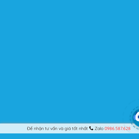
kế những Website đầu tiên, hay đã là một lập trình viên
chuyên nghiệp, nó vẫn thỏa mãn bạn dù là một người
khó tính.
Được cập nhật liên tục
Flatsome là sản phẩm bán chạy nhất của UX-Themes.
Vì thế, nó luôn được đầu tư và ưu ái cập nhật các tính
năng mới nhất, tốt nhất.
Flatsome còn hỗ trợ hơn 12 ngôn ngữ khác nhau, do đó
bạn có thể dịch Website ra hầu hết mọi ngôn ngữ mà
bạn muốn.