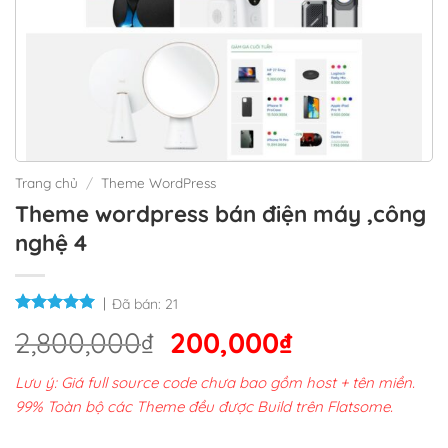
Trang chủ
/
Theme WordPress
Theme wordpress bán điện máy ,công
nghệ 4
Đã bán:
21
Giá
Giá
2,800,000
₫
200,000
₫
gốc
hiện
Lưu ý: Giá full source code chưa bao gồm host + tên miền.
là:
tại
99% Toàn bộ các Theme đều được Build trên Flatsome.
2,800,000₫.
là: