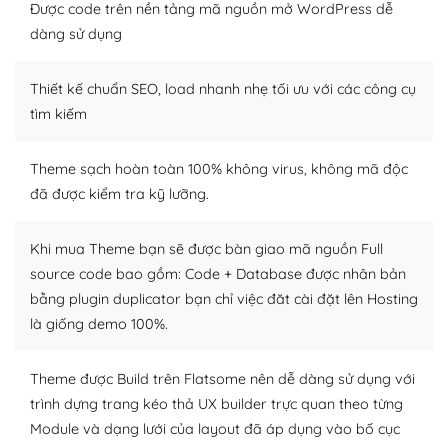
Được code trên nền tảng mã nguồn mở WordPress dễ
tìm kiếm chúng trên Internet hoặc nhờ chuyên gia.
dàng sử dụng
Dễ dàng tùy chỉnh trên WordPress
Thiết kế chuẩn SEO, load nhanh nhẹ tối ưu với các công cụ
– Sở hữu một cộng đồng lớn, sẵn sàng hỗ trợ
tìm kiếm
WordPress là nơi lưu trữ cho một diễn đàn cộng đồng
khổng lồ được kiểm duyệt bởi các nhân viên và những
Theme sạch hoàn toàn 100% không virus, không mã độc
người cuồng tín WordPress.
đã được kiểm tra kỹ lưỡng.
Nếu bạn gặp khó khăn, bạn có thể lên mạng và tìm
kiếm những cộng đồng WordPress, họ sẽ giúp bạn trả
Khi mua Theme bạn sẽ được bàn giao mã nguồn Full
lời, giải đáp vấn đề của bạn.
source code bao gồm: Code + Database được nhân bản
bằng plugin duplicator bạn chỉ việc đăt cài đặt lên Hosting
Cộng đồng sử dụng WordPress sẵn sàng hỗ trợ bạn
là giống demo 100%.
– Đa dạng plugin và themes
Theme được Build trên Flatsome nên dễ dàng sử dụng với
Plugin mở rộng là thành phần cài đặt thêm vào
trình dựng trang kéo thả UX builder trực quan theo từng
WordPress để tăng thêm các tính năng cần thiết. Có
Module và dạng lưới của layout đã áp dụng vào bố cục
nhiều plugin trả phí hoặc miễn phí.