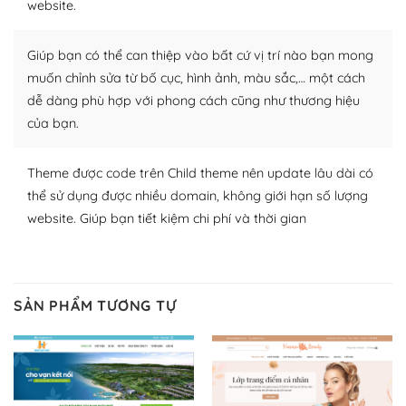
website.
Nhờ lượng người dùng đông đảo, thư viện themes và
Giúp bạn có thể can thiệp vào bất cứ vị trí nào bạn mong
plugin của WordPress rất phong phú. Bạn có thể thỏa
thích chọn lựa plugin và themes phù hợp cho mục đích
muốn chỉnh sửa từ bố cục, hình ảnh, màu sắc,… một cách
lập website của mình.
dễ dàng phù hợp với phong cách cũng như thương hiệu
của bạn.
WordPress đa dạng plugin và themes
Theme được code trên Child theme nên update lâu dài có
– Dễ sử dụng
thể sử dụng được nhiều domain, không giới hạn số lượng
Với mọi Hosting bất kỳ thì WordPress đều có thể dễ
website. Giúp bạn tiết kiệm chi phí và thời gian
dàng thiết lập vì thực tế nó đã cung cấp khoảng 60%
toàn bộ web.
Và bạn có toàn quyền tự do khi quyết định nơi lưu trữ
SẢN PHẨM TƯƠNG TỰ
trang web WordPress của bạn.
Dễ dàng lựa chọn Hosting cho website WordPress
– Bảo mật cực tốt