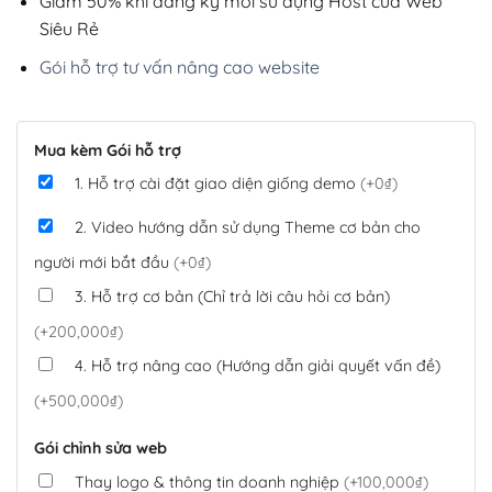
Giảm 50% khi đăng ký mới sử dụng Host của Web
Siêu Rẻ
Gói hỗ trợ tư vấn nâng cao website
Mua kèm Gói hỗ trợ
1. Hỗ trợ cài đặt giao diện giống demo
(+0₫)
2. Video hướng dẫn sử dụng Theme cơ bản cho
người mới bắt đầu
(+0₫)
3. Hỗ trợ cơ bản (Chỉ trả lời câu hỏi cơ bản)
(+200,000₫)
4. Hỗ trợ nâng cao (Hướng dẫn giải quyết vấn đề)
(+500,000₫)
Gói chỉnh sửa web
Thay logo & thông tin doanh nghiệp
(+100,000₫)