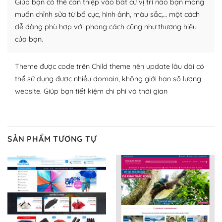
Giúp bạn có thể can thiệp vào bất cứ vị trí nào bạn mong
lập website của mình.
muốn chỉnh sửa từ bố cục, hình ảnh, màu sắc,… một cách
WordPress đa dạng plugin và themes
dễ dàng phù hợp với phong cách cũng như thương hiệu
của bạn.
– Dễ sử dụng
Với mọi Hosting bất kỳ thì WordPress đều có thể dễ
Theme được code trên Child theme nên update lâu dài có
dàng thiết lập vì thực tế nó đã cung cấp khoảng 60%
thể sử dụng được nhiều domain, không giới hạn số lượng
toàn bộ web.
website. Giúp bạn tiết kiệm chi phí và thời gian
Và bạn có toàn quyền tự do khi quyết định nơi lưu trữ
trang web WordPress của bạn.
SẢN PHẨM TƯƠNG TỰ
Dễ dàng lựa chọn Hosting cho website WordPress
– Bảo mật cực tốt
Vì WordPress hiện là nền tảng xây dựng trang web và
blog lớn nhất trên thế giới, quan trọng nhất là bảo vệ
nội dung của mình khỏi các cuộc tấn công spam.