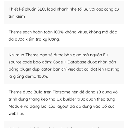
Thiết kế chuẩn SEO, load nhanh nhẹ tối ưu với các công cụ
WordPress là nơi lưu trữ cho một diễn đàn cộng đồng
khổng lồ được kiểm duyệt bởi các nhân viên và những
tìm kiếm
người cuồng tín WordPress.
Theme sạch hoàn toàn 100% không virus, không mã độc
Nếu bạn gặp khó khăn, bạn có thể lên mạng và tìm
đã được kiểm tra kỹ lưỡng.
kiếm những cộng đồng WordPress, họ sẽ giúp bạn trả
lời, giải đáp vấn đề của bạn.
Khi mua Theme bạn sẽ được bàn giao mã nguồn Full
Cộng đồng sử dụng WordPress sẵn sàng hỗ trợ bạn
source code bao gồm: Code + Database được nhân bản
bằng plugin duplicator bạn chỉ việc đăt cài đặt lên Hosting
– Đa dạng plugin và themes
là giống demo 100%.
Plugin mở rộng là thành phần cài đặt thêm vào
WordPress để tăng thêm các tính năng cần thiết. Có
Theme được Build trên Flatsome nên dễ dàng sử dụng với
nhiều plugin trả phí hoặc miễn phí.
trình dựng trang kéo thả UX builder trực quan theo từng
Module và dạng lưới của layout đã áp dụng vào bố cục
Nhờ lượng người dùng đông đảo, thư viện themes và
website.
plugin của WordPress rất phong phú. Bạn có thể thỏa
thích chọn lựa plugin và themes phù hợp cho mục đích