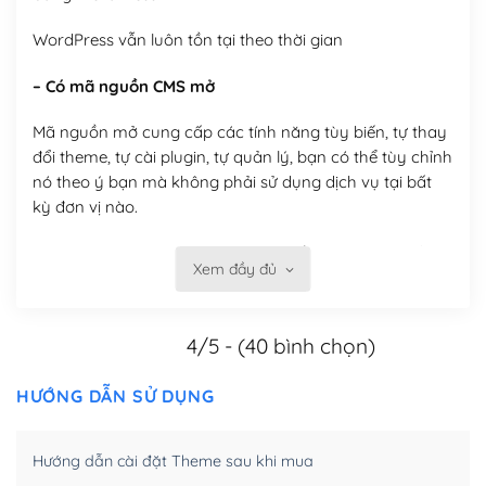
WordPress vẫn luôn tồn tại theo thời gian
– Có mã nguồn CMS mở
Mã nguồn mở cung cấp các tính năng tùy biến, tự thay
đổi theme, tự cài plugin, tự quản lý, bạn có thể tùy chỉnh
nó theo ý bạn mà không phải sử dụng dịch vụ tại bất
kỳ đơn vị nào.
Việc của bạn là đăng ký một tên miền và hosting để
Xem đầy đủ
chạy WordPress.
Có thể tùy biến trên website WordPress
4/5 - (40 bình chọn)
– Thân thiện với công cụ tìm kiếm
HƯỚNG DẪN SỬ DỤNG
WordPress được thiết kế để thân thiện với SEO vì
WordPress bao gồm nhiều công cụ và plugin để tối ưu
Hướng dẫn cài đặt Theme sau khi mua
hóa nội dung cho SEO.