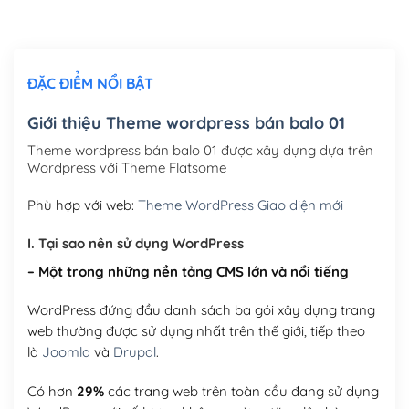
Chỉnh sửa site theo yêu cầu tuỳ chọn
(+2,000,000₫)
ĐẶC ĐIỂM NỔI BẬT
Mua thêm Host + Tên miền
Tên miền quốc tế .com .net .org (1 năm)
(+300,000₫)
Giới thiệu Theme wordpress bán balo 01
Tên miền Việt Nam .vn (1 năm)
(+550,000₫)
Theme wordpress bán balo 01 được xây dựng dựa trên
Wordpress với Theme Flatsome
Hosting 2GB SSD (1 năm)
(+450,000₫)
Phù hợp với web:
Theme WordPress Giao diện mới
Hosting 3GB SSD (1 năm)
(+550,000₫)
I. Tại sao nên sử dụng WordPress
Hosting 5GB SSD (1 năm)
(+650,000₫)
– Một trong những nền tảng CMS lớn và nổi tiếng
Hosting 8GB SSD (1 năm)
(+950,000₫)
WordPress đứng đầu danh sách ba gói xây dựng trang
web thường được sử dụng nhất trên thế giới, tiếp theo
là
Joomla
và
Drupal
.
Có hơn
29%
các trang web trên toàn cầu đang sử dụng