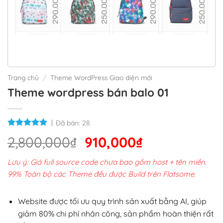
Trang chủ
/
Theme WordPress Giao diện mới
Theme wordpress bán balo 01
Đã bán:
28
Giá
Giá
2,800,000
₫
910,000
₫
gốc
hiện
Lưu ý: Giá full source code chưa bao gồm host + tên miền.
là:
tại
99% Toàn bộ các Theme đều được Build trên Flatsome.
2,800,000₫.
là:
910,000₫.
Website được tối ưu quy trình sản xuất bằng AI, giúp
giảm 80% chi phí nhân công, sản phẩm hoàn thiện rất