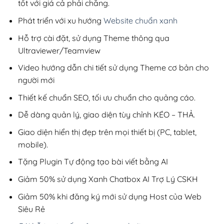
tốt với giá cả phải chăng.
Phát triển với xu hướng
Website chuẩn xanh
Hỗ trợ cài đặt, sử dụng Theme thông qua
Ultraviewer/Teamview
Video hướng dẫn chi tiết sử dụng Theme cơ bản cho
người mới
Thiết kế chuẩn SEO, tối ưu chuẩn cho quảng cáo.
Dễ dàng quản lý, giao diện tùy chỉnh KÉO – THẢ.
Giao diện hiển thị đẹp trên mọi thiết bị (PC, tablet,
mobile).
Tặng Plugin Tự động tạo bài viết bằng AI
Giảm 50% sử dụng Xanh Chatbox AI Trợ Lý CSKH
Giảm 50% khi đăng ký mới sử dụng Host của Web
Siêu Rẻ