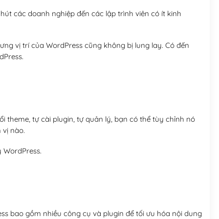
út các doanh nghiệp đến các lập trình viên có ít kinh
ng vị trí của WordPress cũng không bị lung lay. Có đến
dPress.
 theme, tự cài plugin, tự quản lý, bạn có thể tùy chỉnh nó
 vị nào.
y WordPress.
ess bao gồm nhiều công cụ và plugin để tối ưu hóa nội dung