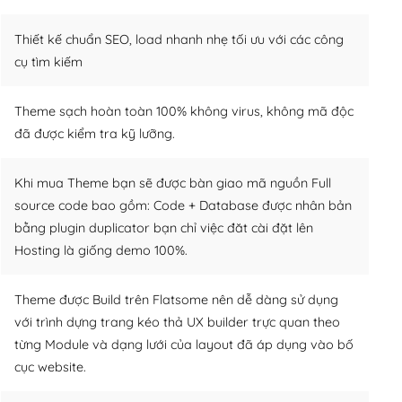
Thiết kế chuẩn SEO, load nhanh nhẹ tối ưu với các công
cụ tìm kiếm
Theme sạch hoàn toàn 100% không virus, không mã độc
đã được kiểm tra kỹ lưỡng.
Khi mua Theme bạn sẽ được bàn giao mã nguồn Full
source code bao gồm: Code + Database được nhân bản
bằng plugin duplicator bạn chỉ việc đăt cài đặt lên
Hosting là giống demo 100%.
Theme được Build trên Flatsome nên dễ dàng sử dụng
với trình dựng trang kéo thả UX builder trực quan theo
từng Module và dạng lưới của layout đã áp dụng vào bố
cục website.