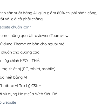
00,000₫.
là:
200,000₫.
rình sản xuất bằng AI, giúp giảm 80% chi phí nhân công,
ốt với giá cả phải chăng.
bsite chuẩn xanh
 Theme thông qua Ultraviewer/Teamview
 sử dụng Theme cơ bản cho người mới
ưu chuẩn cho quảng cáo.
ện tùy chỉnh KÉO – THẢ.
 mọi thiết bị (PC, tablet, mobile).
ài viết bằng AI
hatbox AI Trợ Lý CSKH
i sử dụng Host của Web Siêu Rẻ
o website