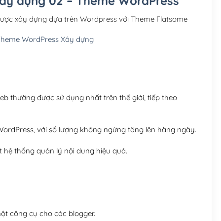
 xây dựng 02 – Theme WordPress
Hosting 3GB SSD (1 nă
được xây dựng dựa trên Wordpress với Theme Flatsome
Hosting 5GB SSD (1 nă
Theme WordPress Xây dựng
Hosting 8GB SSD (1 nă
 thường được sử dụng nhất trên thế giới, tiếp theo
ordPress, với số lượng không ngừng tăng lên hàng ngày.
 hệ thống quản lý nội dung hiệu quả.
t công cụ cho các blogger.