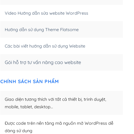
m)
(+550,000₫)
Video Hướng dẫn sửa website WordPress
m)
(+650,000₫)
Hướng dẫn sử dụng Theme Flatsome
m)
(+950,000₫)
Các bài viết hướng dẫn sử dụng Website
Gói hỗ trợ tư vấn nâng cao website
CHÍNH SÁCH SẢN PHẨM
Giao diện tương thích với tất cả thiết bị, trình duyệt,
mobile, tablet, desktop…
Được code trên nền tảng mã nguồn mở WordPress dễ
dàng sử dụng