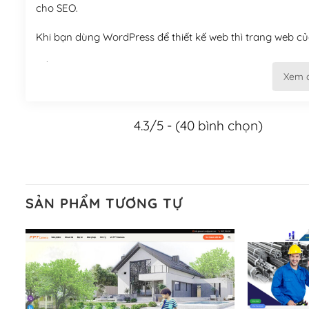
cho SEO.
Khi bạn dùng WordPress để thiết kế web thì trang web của
Tối ưu hóa công cụ tìm kiếm
Xem 
– Dễ dàng tùy chỉnh, sửa chữa
4.3/5 - (40 bình chọn)
Khi bạn sử dụng WordPress, thì vấn đề giao diện của bạ
WordPress đa dạng sẽ giúp việc thực hiện các thiết kế tr
Nếu bạn có các kỹ thuật cơ bản với một theme được thiết 
kiếm chúng trên Internet hoặc nhờ chuyên gia.
SẢN PHẨM TƯƠNG TỰ
Dễ dàng tùy chỉnh trên WordPress
– Sở hữu một cộng đồng lớn, sẵn sàng hỗ trợ
WordPress là nơi lưu trữ cho một diễn đàn cộng đồng kh
cuồng tín WordPress.