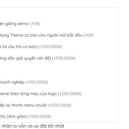
 diện giống demo
(+0₫)
 dụng Theme cơ bản cho người mới bắt đầu
(+0₫)
ả lời câu hỏi cơ bản)
(+200,000₫)
ớng dẫn giải quyết vấn đề)
(+500,000₫)
 doanh nghiệp
(+100,000₫)
theme theo tông màu của logo
(+200,000₫)
ếp lại thanh menu chuẩn
(+300,000₫)
chủ (đơn giản)
(+500,000₫)
 nhận tư vấn và ưu đãi tốt nhất
QR Code ngân hàng
(+100,000₫)