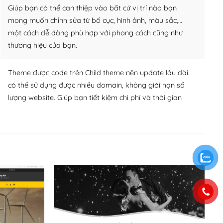
Giúp bạn có thể can thiệp vào bất cứ vị trí nào bạn
mong muốn chỉnh sửa từ bố cục, hình ảnh, màu sắc,…
một cách dễ dàng phù hợp với phong cách cũng như
thương hiệu của bạn.
Theme được code trên Child theme nên update lâu dài
có thể sử dụng được nhiều domain, không giới hạn số
lượng website. Giúp bạn tiết kiệm chi phí và thời gian