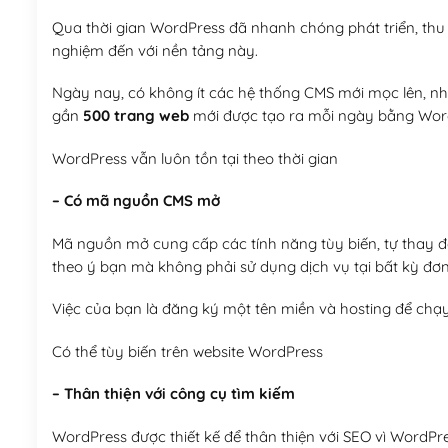
Qua thời gian WordPress đã nhanh chóng phát triển, thu h
nghiệm đến với nền tảng này.
Ngày nay, có không ít các hệ thống CMS mới mọc lên, như
gần
500 trang web
mới được tạo ra mỗi ngày bằng Wor
WordPress vẫn luôn tồn tại theo thời gian
– Có mã nguồn CMS mở
Mã nguồn mở cung cấp các tính năng tùy biến, tự thay đổi
theo ý bạn mà không phải sử dụng dịch vụ tại bất kỳ đơn
Việc của bạn là đăng ký một tên miền và hosting để chạ
Có thể tùy biến trên website WordPress
– Thân thiện với công cụ tìm kiếm
WordPress được thiết kế để thân thiện với SEO vì WordPr