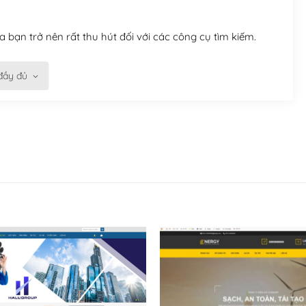
 bạn trở nên rất thu hút đối với các công cụ tìm kiếm.
đầy đủ
n trở nên dễ dàng và nhanh chóng. Với kho Theme
ở nên hấp dẫn và đơn giản hơn.
kế tốt, bạn có thể tự sửa đổi. Nếu không bạn có thể tìm
ổng lồ được kiểm duyệt bởi các nhân viên và những người