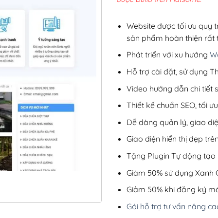
2,8
Website được tối ưu quy t
sản phẩm hoàn thiện rất t
Phát triển với xu hướng
We
Hỗ trợ cài đặt, sử dụng
Video hướng dẫn chi tiết
Thiết kế chuẩn SEO, tối 
Dễ dàng quản lý, giao di
Giao diện hiển thị đẹp trên
Tặng Plugin Tự động tạo b
Giảm 50% sử dụng Xanh C
Giảm 50% khi đăng ký mớ
Gói hỗ trợ tư vấn nâng ca