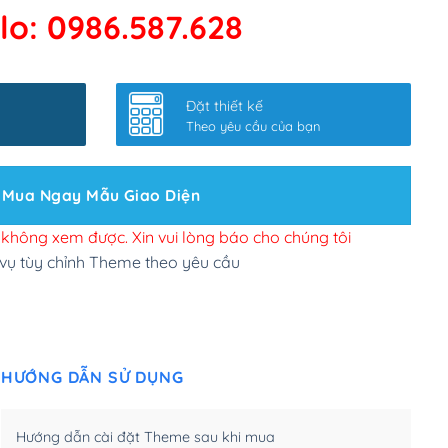
lo: 0986.587.628
 kết google, cập nhật sitemap
(+50,000₫)
nhanh
(+0₫)
Đặt thiết kế
ở slider chính
(+200,000₫)
Theo yêu cầu của bạn
 bộ site theo yêu cầu
(+150,000₫)
Mua Ngay Mẫu Giao Diện
 site Wordpress
(+100,000₫)
n để đăng web
(+300,000₫)
i không xem được. Xin vui lòng báo cho chúng tôi
 vụ tùy chỉnh Theme theo yêu cầu
u cầu tuỳ chọn
(+2,000,000₫)
.net .org (1 năm)
(+300,000₫)
HƯỚNG DẪN SỬ DỤNG
(1 năm)
(+550,000₫)
m)
(+450,000₫)
Hướng dẫn cài đặt Theme sau khi mua