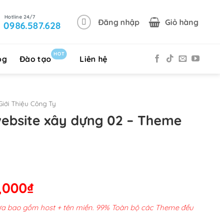
Đăng nhập
Giỏ hàng
0986.587.628
HOT
og
Đào tạo
Liên hệ
iới Thiệu Công Ty
website xây dựng 02 – Theme
Giá
,000
₫
hiện
chưa bao gồm host + tên miền. 99% Toàn bộ các Theme đều
tại