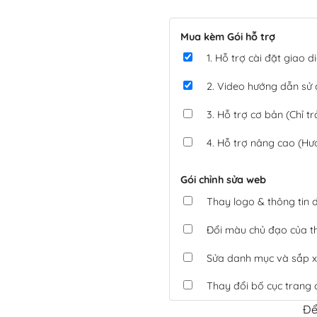
Mua kèm Gói hỗ trợ
1. Hỗ trợ cài đặt giao
2. Video hướng dẫn sử
3. Hỗ trợ cơ bản (Chỉ tr
4. Hỗ trợ nâng cao (Hư
Gói chỉnh sửa web
Thay logo & thông tin
Đổi màu chủ đạo của 
Sửa danh mục và sắp x
Thay đổi bố cục trang 
Để
Tích hợp thanh toán 