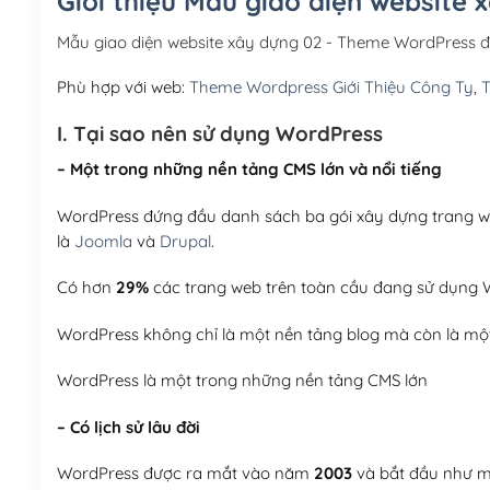
Giới thiệu Mẫu giao diện website
Mẫu giao diện website xây dựng 02 - Theme WordPress 
Phù hợp với web:
Theme Wordpress Giới Thiệu Công Ty
,
I. Tại sao nên sử dụng WordPress
– Một trong những nền tảng CMS lớn và nổi tiếng
WordPress đứng đầu danh sách ba gói xây dựng trang web
là
Joomla
và
Drupal
.
Có hơn
29%
các trang web trên toàn cầu đang sử dụng W
WordPress không chỉ là một nền tảng blog mà còn là một
WordPress là một trong những nền tảng CMS lớn
– Có lịch sử lâu đời
WordPress được ra mắt vào năm
2003
và bắt đầu như mộ