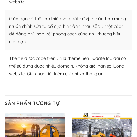
website.
Nhờ lượng người dùng đông đảo, thư viện themes và
plugin của WordPress rất phong phú. Bạn có thể thỏa
Giúp bạn có thể can thiệp vào bất cứ vị trí nào bạn mong
thích chọn lựa plugin và themes phù hợp cho mục đích
lập website của mình.
muốn chỉnh sửa từ bố cục, hình ảnh, màu sắc,… một cách
dễ dàng phù hợp với phong cách cũng như thương hiệu
WordPress đa dạng plugin và themes
của bạn.
– Dễ sử dụng
Theme được code trên Child theme nên update lâu dài có
Với mọi Hosting bất kỳ thì WordPress đều có thể dễ
thể sử dụng được nhiều domain, không giới hạn số lượng
dàng thiết lập vì thực tế nó đã cung cấp khoảng 60%
website. Giúp bạn tiết kiệm chi phí và thời gian
toàn bộ web.
Và bạn có toàn quyền tự do khi quyết định nơi lưu trữ
trang web WordPress của bạn.
SẢN PHẨM TƯƠNG TỰ
Dễ dàng lựa chọn Hosting cho website WordPress
– Bảo mật cực tốt