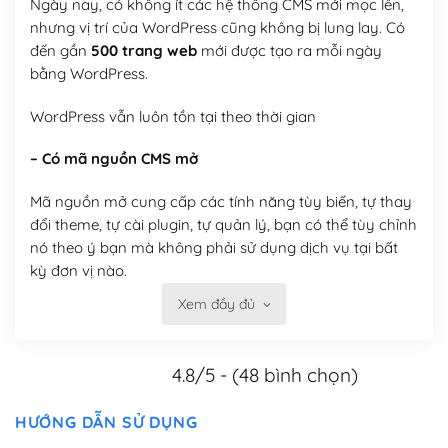
Ngày nay, có không ít các hệ thống CMS mới mọc lên,
nhưng vị trí của WordPress cũng không bị lung lay. Có
đến gần
500 trang web
mới được tạo ra mỗi ngày
bằng WordPress.
WordPress vẫn luôn tồn tại theo thời gian
– Có mã nguồn CMS mở
Mã nguồn mở cung cấp các tính năng tùy biến, tự thay
đổi theme, tự cài plugin, tự quản lý, bạn có thể tùy chỉnh
nó theo ý bạn mà không phải sử dụng dịch vụ tại bất
kỳ đơn vị nào.
Xem đầy đủ
Việc của bạn là đăng ký một tên miền và hosting để
chạy WordPress.
4.8/5 - (48 bình chọn)
Có thể tùy biến trên website WordPress
– Thân thiện với công cụ tìm kiếm
HƯỚNG DẪN SỬ DỤNG