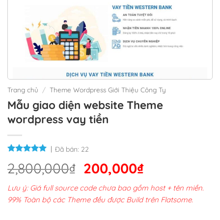
Trang chủ
/
Theme Wordpress Giới Thiệu Công Ty
Mẫu giao diện website Theme
wordpress vay tiền
Đã bán:
22
Giá
Giá
2,800,000
₫
200,000
₫
gốc
hiện
Lưu ý: Giá full source code chưa bao gồm host + tên miền.
là:
tại
99% Toàn bộ các Theme đều được Build trên Flatsome.
2,800,000₫.
là: