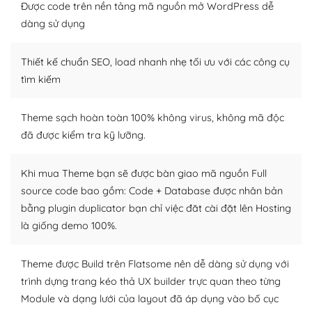
Được code trên nền tảng mã nguồn mở WordPress dễ
Dễ dàng tùy chỉnh trên WordPress
dàng sử dụng
– Sở hữu một cộng đồng lớn, sẵn sàng hỗ trợ
Thiết kế chuẩn SEO, load nhanh nhẹ tối ưu với các công cụ
WordPress là nơi lưu trữ cho một diễn đàn cộng đồng
tìm kiếm
khổng lồ được kiểm duyệt bởi các nhân viên và những
người cuồng tín WordPress.
Theme sạch hoàn toàn 100% không virus, không mã độc
đã được kiểm tra kỹ lưỡng.
Nếu bạn gặp khó khăn, bạn có thể lên mạng và tìm
kiếm những cộng đồng WordPress, họ sẽ giúp bạn trả
lời, giải đáp vấn đề của bạn.
Khi mua Theme bạn sẽ được bàn giao mã nguồn Full
source code bao gồm: Code + Database được nhân bản
Cộng đồng sử dụng WordPress sẵn sàng hỗ trợ bạn
bằng plugin duplicator bạn chỉ việc đăt cài đặt lên Hosting
là giống demo 100%.
– Đa dạng plugin và themes
Plugin mở rộng là thành phần cài đặt thêm vào
Theme được Build trên Flatsome nên dễ dàng sử dụng với
WordPress để tăng thêm các tính năng cần thiết. Có
trình dựng trang kéo thả UX builder trực quan theo từng
nhiều plugin trả phí hoặc miễn phí.
Module và dạng lưới của layout đã áp dụng vào bố cục