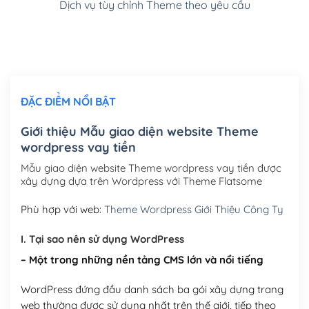
Dịch vụ tùy chỉnh Theme theo yêu cầu
Cài đặt SMTP Mail cho site Wordpress
(+100,000₫)
Thiết kế logo đơn giản để đăng web
(+300,000₫)
Chỉnh sửa site theo yêu cầu tuỳ chọn
(+2,000,000₫)
ĐẶC ĐIỂM NỔI BẬT
Mua thêm Host + Tên miền
Tên miền quốc tế .com .net .org (1 năm)
(+300,000₫)
Giới thiệu Mẫu giao diện website Theme
wordpress vay tiền
Tên miền Việt Nam .vn (1 năm)
(+550,000₫)
Mẫu giao diện website Theme wordpress vay tiền được
Hosting 2GB SSD (1 năm)
(+450,000₫)
xây dựng dựa trên Wordpress với Theme Flatsome
Hosting 3GB SSD (1 năm)
(+550,000₫)
Phù hợp với web:
Theme Wordpress Giới Thiệu Công Ty
Hosting 5GB SSD (1 năm)
(+650,000₫)
I. Tại sao nên sử dụng WordPress
– Một trong những nền tảng CMS lớn và nổi tiếng
Hosting 8GB SSD (1 năm)
(+950,000₫)
WordPress đứng đầu danh sách ba gói xây dựng trang
web thường được sử dụng nhất trên thế giới, tiếp theo