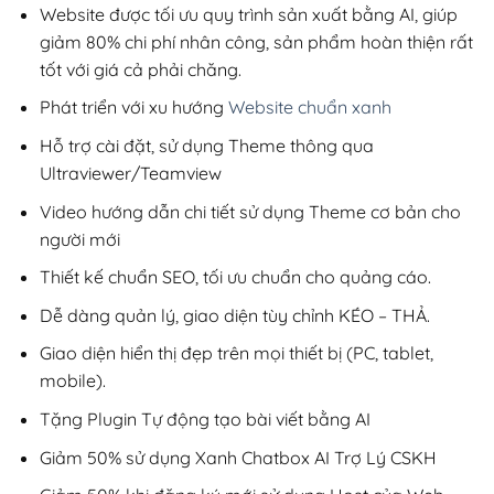
200,000₫.
Website được tối ưu quy trình sản xuất bằng AI, giúp
giảm 80% chi phí nhân công, sản phẩm hoàn thiện rất
tốt với giá cả phải chăng.
Phát triển với xu hướng
Website chuẩn xanh
Hỗ trợ cài đặt, sử dụng Theme thông qua
Ultraviewer/Teamview
Video hướng dẫn chi tiết sử dụng Theme cơ bản cho
người mới
Thiết kế chuẩn SEO, tối ưu chuẩn cho quảng cáo.
Dễ dàng quản lý, giao diện tùy chỉnh KÉO – THẢ.
Giao diện hiển thị đẹp trên mọi thiết bị (PC, tablet,
mobile).
Tặng Plugin Tự động tạo bài viết bằng AI
Giảm 50% sử dụng Xanh Chatbox AI Trợ Lý CSKH