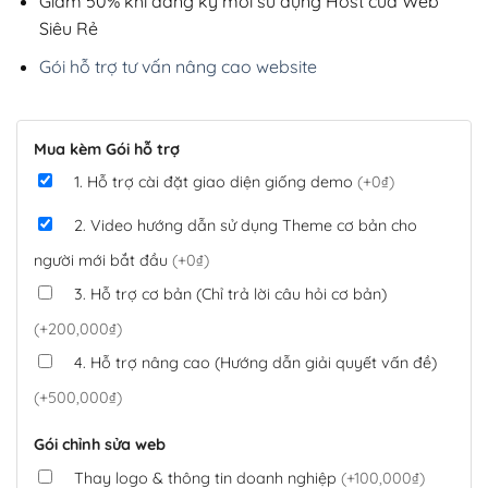
Giảm 50% khi đăng ký mới sử dụng Host của Web
Siêu Rẻ
Gói hỗ trợ tư vấn nâng cao website
Mua kèm Gói hỗ trợ
1. Hỗ trợ cài đặt giao diện giống demo
(+0₫)
2. Video hướng dẫn sử dụng Theme cơ bản cho
người mới bắt đầu
(+0₫)
3. Hỗ trợ cơ bản (Chỉ trả lời câu hỏi cơ bản)
(+200,000₫)
4. Hỗ trợ nâng cao (Hướng dẫn giải quyết vấn đề)
(+500,000₫)
Gói chỉnh sửa web
Thay logo & thông tin doanh nghiệp
(+100,000₫)