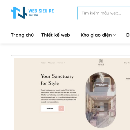
Bỏ
Tìm
qua
kiếm:
nội
dung
Trang chủ
Thiết kế web
Kho giao diện
D