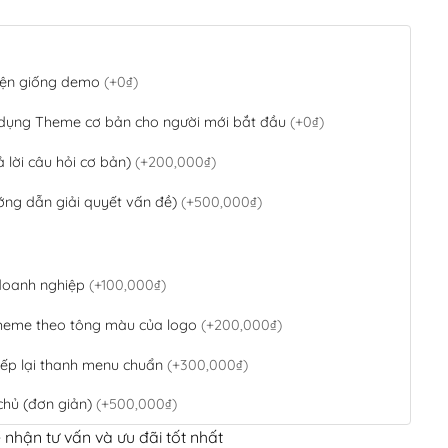
 diện giống demo
(+0₫)
 dụng Theme cơ bản cho người mới bắt đầu
(+0₫)
ả lời câu hỏi cơ bản)
(+200,000₫)
ớng dẫn giải quyết vấn đề)
(+500,000₫)
 doanh nghiệp
(+100,000₫)
theme theo tông màu của logo
(+200,000₫)
ếp lại thanh menu chuẩn
(+300,000₫)
chủ (đơn giản)
(+500,000₫)
 nhận tư vấn và ưu đãi tốt nhất
QR Code ngân hàng
(+100,000₫)