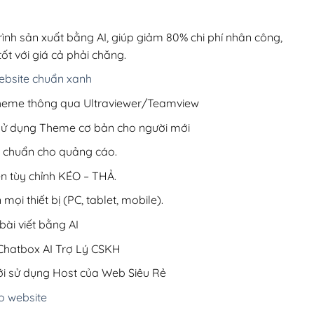
00,000₫.
là:
1,400,000₫.
rình sản xuất bằng AI, giúp giảm 80% chi phí nhân công,
ốt với giá cả phải chăng.
bsite chuẩn xanh
 Theme thông qua Ultraviewer/Teamview
 sử dụng Theme cơ bản cho người mới
ưu chuẩn cho quảng cáo.
ện tùy chỉnh KÉO – THẢ.
 mọi thiết bị (PC, tablet, mobile).
ài viết bằng AI
hatbox AI Trợ Lý CSKH
i sử dụng Host của Web Siêu Rẻ
o website