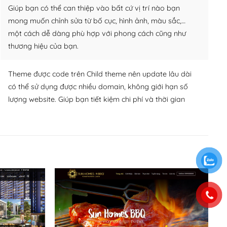
Giúp bạn có thể can thiệp vào bất cứ vị trí nào bạn
mong muốn chỉnh sửa từ bố cục, hình ảnh, màu sắc,…
một cách dễ dàng phù hợp với phong cách cũng như
thương hiệu của bạn.
Theme được code trên Child theme nên update lâu dài
có thể sử dụng được nhiều domain, không giới hạn số
lượng website. Giúp bạn tiết kiệm chi phí và thời gian