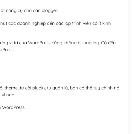
t công cụ cho các blogger.
út các doanh nghiệp đến các lập trình viên có ít kinh
ng vị trí của WordPress cũng không bị lung lay. Có đến
dPress.
 theme, tự cài plugin, tự quản lý, bạn có thể tùy chỉnh nó
 vị nào.
y WordPress.