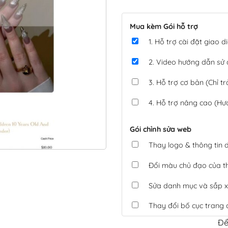
Mua kèm Gói hỗ trợ
1. Hỗ trợ cài đặt giao
2. Video hướng dẫn sử
3. Hỗ trợ cơ bản (Chỉ tr
4. Hỗ trợ nâng cao (Hư
Gói chỉnh sửa web
Thay logo & thông tin
Đổi màu chủ đạo của 
Sửa danh mục và sắp x
Thay đổi bố cục trang 
Để
Tích hợp thanh toán 