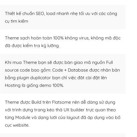
Thiết kế chuẩn SEO, load nhanh nhẹ tối ưu với các công
cụ tìm kiếm
Theme sạch hoàn toàn 100% không virus, không mã độc
đã được kiểm tra kỹ lưỡng.
Khi mua Theme bạn sẽ được bàn giao mã nguồn Full
source code bao gồm: Code + Database được nhân bản
bằng plugin duplicator bạn chỉ việc đăt cài đặt lên
Hosting là giống demo 100%.
Theme được Build trên Flatsome nên dễ dàng sử dụng
với trình dựng trang kéo thả UX builder trực quan theo
từng Module và dạng lưới của layout đã áp dụng vào bố
cục website.