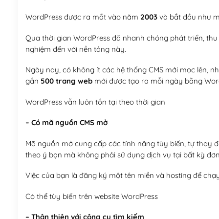
WordPress được ra mắt vào năm
2003
và bắt đầu như mộ
Qua thời gian WordPress đã nhanh chóng phát triển, thu h
nghiệm đến với nền tảng này.
Ngày nay, có không ít các hệ thống CMS mới mọc lên, như
gần
500 trang web
mới được tạo ra mỗi ngày bằng Wor
WordPress vẫn luôn tồn tại theo thời gian
– Có mã nguồn CMS mở
Mã nguồn mở cung cấp các tính năng tùy biến, tự thay đổi
theo ý bạn mà không phải sử dụng dịch vụ tại bất kỳ đơn
Việc của bạn là đăng ký một tên miền và hosting để chạ
Có thể tùy biến trên website WordPress
– Thân thiện với công cụ tìm kiếm