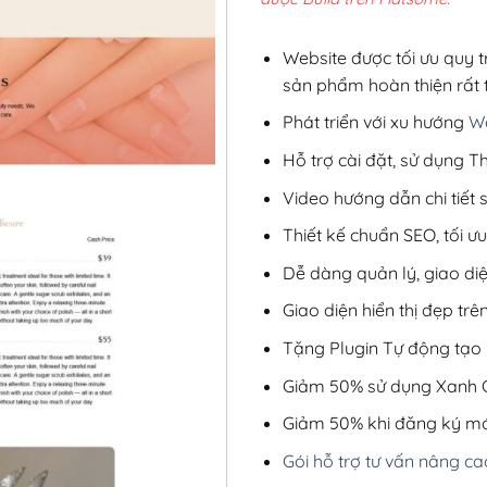
2,8
Website được tối ưu quy t
sản phẩm hoàn thiện rất t
Phát triển với xu hướng
We
Hỗ trợ cài đặt, sử dụng
Video hướng dẫn chi tiết
Thiết kế chuẩn SEO, tối 
Dễ dàng quản lý, giao di
Giao diện hiển thị đẹp trên
Tặng Plugin Tự động tạo b
Giảm 50% sử dụng Xanh C
Giảm 50% khi đăng ký mớ
Gói hỗ trợ tư vấn nâng ca