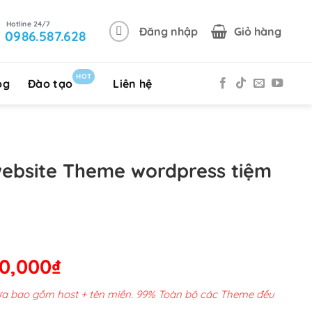
Đăng nhập
Giỏ hàng
0986.587.628
HOT
og
Đào tạo
Liên hệ
website Theme wordpress tiệm
p
Giá
00,000
₫
hiện
chưa bao gồm host + tên miền. 99% Toàn bộ các Theme đều
tại