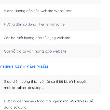
m)
(+550,000₫)
Video Hướng dẫn sửa website WordPress
m)
(+650,000₫)
Hướng dẫn sử dụng Theme Flatsome
m)
(+950,000₫)
Các bài viết hướng dẫn sử dụng Website
Gói hỗ trợ tư vấn nâng cao website
CHÍNH SÁCH SẢN PHẨM
Giao diện tương thích với tất cả thiết bị, trình duyệt,
mobile, tablet, desktop…
Được code trên nền tảng mã nguồn mở WordPress dễ
dàng sử dụng