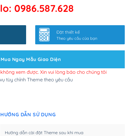
lo: 0986.587.628
 kết google, cập nhật sitemap
(+50,000₫)
nhanh
(+0₫)
Đặt thiết kế
ở slider chính
(+200,000₫)
Theo yêu cầu của bạn
 bộ site theo yêu cầu
(+150,000₫)
Mua Ngay Mẫu Giao Diện
 site Wordpress
(+100,000₫)
n để đăng web
(+300,000₫)
i không xem được. Xin vui lòng báo cho chúng tôi
 vụ tùy chỉnh Theme theo yêu cầu
u cầu tuỳ chọn
(+2,000,000₫)
.net .org (1 năm)
(+300,000₫)
HƯỚNG DẪN SỬ DỤNG
(1 năm)
(+550,000₫)
m)
(+450,000₫)
Hướng dẫn cài đặt Theme sau khi mua