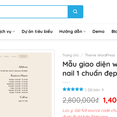
ịch vụ
Dự án tiêu biểu
Hướng dẫn
Demo
Bl
Trang chủ
/
Theme WordPress
Mẫu giao diện 
nail 1 chuẩn đẹ
Đã bán:
9
Giá
2,800,000
₫
1,4
gốc
Lưu ý: Giá full source code 
là:
được Build trên Flatsome.