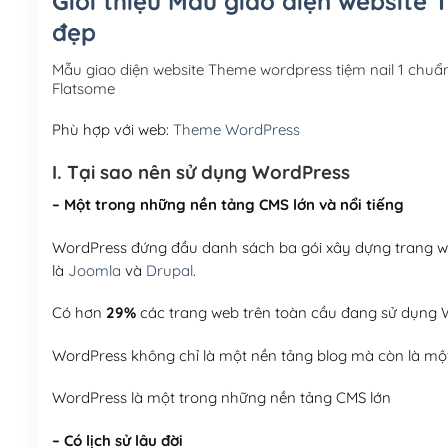
Giới thiệu Mẫu giao diện website 
đẹp
Mẫu giao diện website Theme wordpress tiệm nail 1 chu
Flatsome
Phù hợp với web:
Theme WordPress
I. Tại sao nên sử dụng WordPress
– Một trong những nền tảng CMS lớn và nổi tiếng
WordPress đứng đầu danh sách ba gói xây dựng trang web
là
Joomla
và
Drupal
.
Có hơn
29%
các trang web trên toàn cầu đang sử dụng W
WordPress không chỉ là một nền tảng blog mà còn là một
WordPress là một trong những nền tảng CMS lớn
– Có lịch sử lâu đời