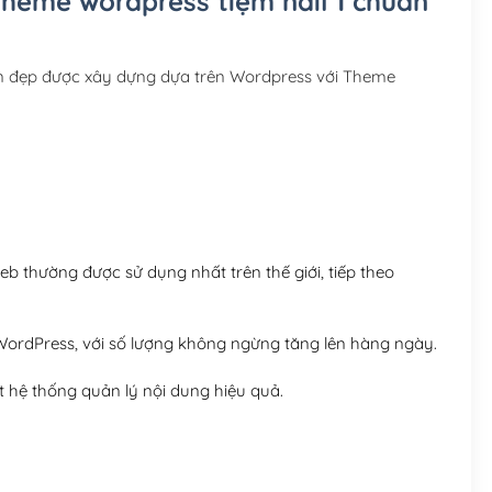
Theme wordpress tiệm nail 1 chuẩn
Hosting 3GB SSD (1 nă
Hosting 5GB SSD (1 nă
ẩn đẹp được xây dựng dựa trên Wordpress với Theme
Hosting 8GB SSD (1 nă
 thường được sử dụng nhất trên thế giới, tiếp theo
ordPress, với số lượng không ngừng tăng lên hàng ngày.
 hệ thống quản lý nội dung hiệu quả.