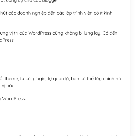
t công cụ cho các blogger.
út các doanh nghiệp đến các lập trình viên có ít kinh
ng vị trí của WordPress cũng không bị lung lay. Có đến
dPress.
 theme, tự cài plugin, tự quản lý, bạn có thể tùy chỉnh nó
 vị nào.
y WordPress.