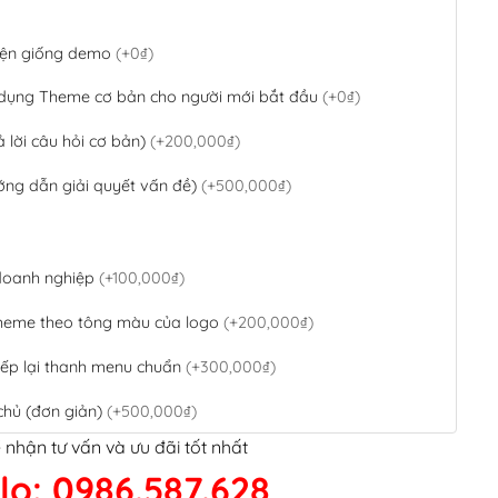
 diện giống demo
(+0₫)
 dụng Theme cơ bản cho người mới bắt đầu
(+0₫)
ả lời câu hỏi cơ bản)
(+200,000₫)
ớng dẫn giải quyết vấn đề)
(+500,000₫)
 doanh nghiệp
(+100,000₫)
theme theo tông màu của logo
(+200,000₫)
ếp lại thanh menu chuẩn
(+300,000₫)
chủ (đơn giản)
(+500,000₫)
 nhận tư vấn và ưu đãi tốt nhất
QR Code ngân hàng
(+100,000₫)
lo: 0986.587.628