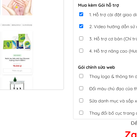
Mua kèm Gói hỗ trợ
1. Hỗ trợ cài đặt giao
2. Video hướng dẫn sử
3. Hỗ trợ cơ bản (Chỉ tr
4. Hỗ trợ nâng cao (Hư
Gói chỉnh sửa web
Thay logo & thông tin
Đổi màu chủ đạo của 
Sửa danh mục và sắp x
Thay đổi bố cục trang 
Để
Tích hợp thanh toán 
Za