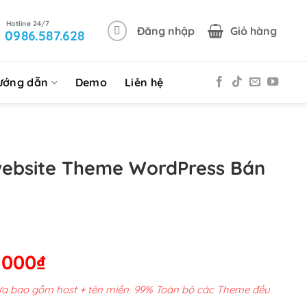
Đăng nhập
Giỏ hàng
0986.587.628
ướng dẫn
Demo
Liên hệ
website Theme WordPress Bán
Giá
,000
₫
hiện
chưa bao gồm host + tên miền. 99% Toàn bộ các Theme đều
tại