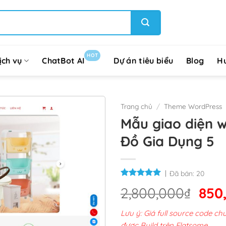
HOT
ịch vụ
ChatBot AI
Dự án tiêu biểu
Blog
H
Trang chủ
/
Theme WordPress
Mẫu giao diện 
Đồ Gia Dụng 5
Đã bán:
20
Giá
2,800,000
₫
850
gốc
Lưu ý: Giá full source code 
là:
được Build trên Flatsome.