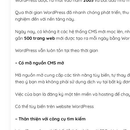
WordPress được ra mắt vào năm
2003
và bắt đầu như mộ
Qua thời gian WordPress đã nhanh chóng phát triển, thu h
nghiệm đến với nền tảng này.
Ngày nay, có không ít các hệ thống CMS mới mọc lên, như
gần
500 trang web
mới được tạo ra mỗi ngày bằng Wor
WordPress vẫn luôn tồn tại theo thời gian
– Có mã nguồn CMS mở
Mã nguồn mở cung cấp các tính năng tùy biến, tự thay đổi
theo ý bạn mà không phải sử dụng dịch vụ tại bất kỳ đơn
Việc của bạn là đăng ký một tên miền và hosting để chạ
Có thể tùy biến trên website WordPress
– Thân thiện với công cụ tìm kiếm