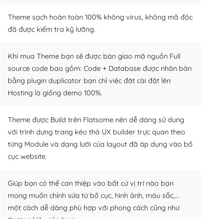
Theme sạch hoàn toàn 100% không virus, không mã độc
đã được kiểm tra kỹ lưỡng.
Khi mua Theme bạn sẽ được bàn giao mã nguồn Full
source code bao gồm: Code + Database được nhân bản
bằng plugin duplicator bạn chỉ việc đăt cài đặt lên
Hosting là giống demo 100%.
Theme được Build trên Flatsome nên dễ dàng sử dụng
với trình dựng trang kéo thả UX builder trực quan theo
từng Module và dạng lưới của layout đã áp dụng vào bố
cục website.
Giúp bạn có thể can thiệp vào bất cứ vị trí nào bạn
mong muốn chỉnh sửa từ bố cục, hình ảnh, màu sắc,…
một cách dễ dàng phù hợp với phong cách cũng như