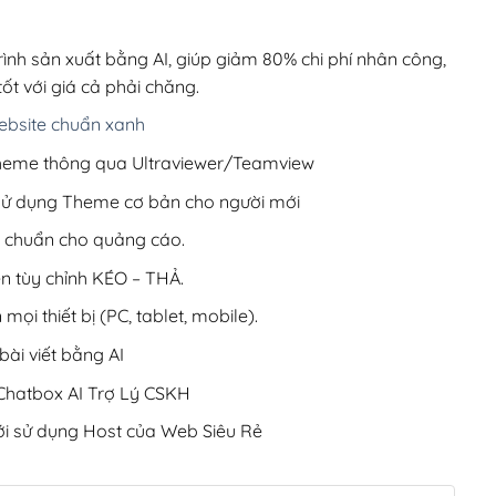
00,000₫.
là:
850,000₫.
rình sản xuất bằng AI, giúp giảm 80% chi phí nhân công,
ốt với giá cả phải chăng.
bsite chuẩn xanh
 Theme thông qua Ultraviewer/Teamview
 sử dụng Theme cơ bản cho người mới
ưu chuẩn cho quảng cáo.
ện tùy chỉnh KÉO – THẢ.
 mọi thiết bị (PC, tablet, mobile).
ài viết bằng AI
hatbox AI Trợ Lý CSKH
i sử dụng Host của Web Siêu Rẻ