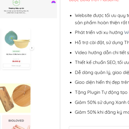
2,8
Website được tối ưu quy t
sản phẩm hoàn thiện rất t
Phát triển với xu hướng
We
Hỗ trợ cài đặt, sử dụng
Video hướng dẫn chi tiết
Thiết kế chuẩn SEO, tối 
Dễ dàng quản lý, giao di
Giao diện hiển thị đẹp trên
Tặng Plugin Tự động tạo b
Giảm 50% sử dụng Xanh C
Giảm 50% khi đăng ký mớ