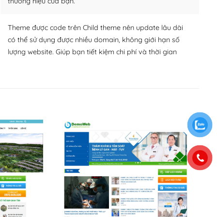
thương hiệu của bạn.
Theme được code trên Child theme nên update lâu dài
có thể sử dụng được nhiều domain, không giới hạn số
lượng website. Giúp bạn tiết kiệm chi phí và thời gian