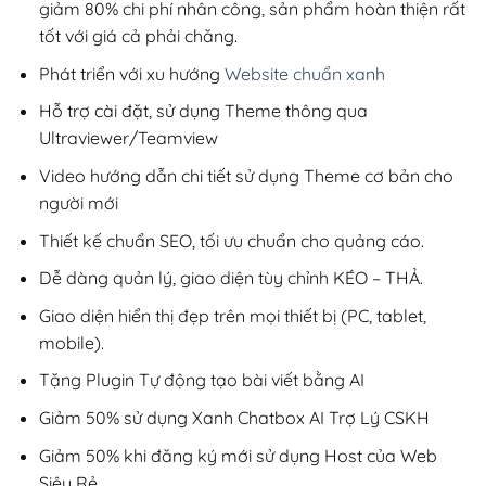
giảm 80% chi phí nhân công, sản phẩm hoàn thiện rất
tốt với giá cả phải chăng.
Phát triển với xu hướng
Website chuẩn xanh
Hỗ trợ cài đặt, sử dụng Theme thông qua
Ultraviewer/Teamview
Video hướng dẫn chi tiết sử dụng Theme cơ bản cho
người mới
Thiết kế chuẩn SEO, tối ưu chuẩn cho quảng cáo.
Dễ dàng quản lý, giao diện tùy chỉnh KÉO – THẢ.
Giao diện hiển thị đẹp trên mọi thiết bị (PC, tablet,
mobile).
Tặng Plugin Tự động tạo bài viết bằng AI
Giảm 50% sử dụng Xanh Chatbox AI Trợ Lý CSKH
Giảm 50% khi đăng ký mới sử dụng Host của Web
Siêu Rẻ