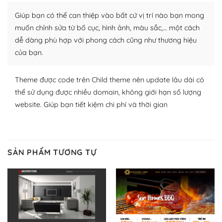
Nhờ lượng người dùng đông đảo, thư viện themes và
Giúp bạn có thể can thiệp vào bất cứ vị trí nào bạn mong
plugin của WordPress rất phong phú. Bạn có thể thỏa
muốn chỉnh sửa từ bố cục, hình ảnh, màu sắc,… một cách
thích chọn lựa plugin và themes phù hợp cho mục đích
dễ dàng phù hợp với phong cách cũng như thương hiệu
lập website của mình.
của bạn.
WordPress đa dạng plugin và themes
Theme được code trên Child theme nên update lâu dài có
– Dễ sử dụng
thể sử dụng được nhiều domain, không giới hạn số lượng
website. Giúp bạn tiết kiệm chi phí và thời gian
Với mọi Hosting bất kỳ thì WordPress đều có thể dễ
dàng thiết lập vì thực tế nó đã cung cấp khoảng 60%
toàn bộ web.
SẢN PHẨM TƯƠNG TỰ
Và bạn có toàn quyền tự do khi quyết định nơi lưu trữ
trang web WordPress của bạn.
Dễ dàng lựa chọn Hosting cho website WordPress
– Bảo mật cực tốt