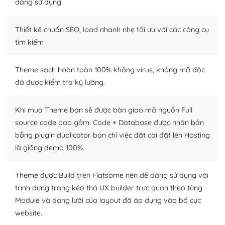
dàng sử dụng
Dễ dàng tùy chỉnh trên WordPress
Thiết kế chuẩn SEO, load nhanh nhẹ tối ưu với các công cụ
– Sở hữu một cộng đồng lớn, sẵn sàng hỗ trợ
tìm kiếm
WordPress là nơi lưu trữ cho một diễn đàn cộng đồng
Theme sạch hoàn toàn 100% không virus, không mã độc
khổng lồ được kiểm duyệt bởi các nhân viên và những
đã được kiểm tra kỹ lưỡng.
người cuồng tín WordPress.
Nếu bạn gặp khó khăn, bạn có thể lên mạng và tìm
Khi mua Theme bạn sẽ được bàn giao mã nguồn Full
kiếm những cộng đồng WordPress, họ sẽ giúp bạn trả
source code bao gồm: Code + Database được nhân bản
lời, giải đáp vấn đề của bạn.
bằng plugin duplicator bạn chỉ việc đăt cài đặt lên Hosting
là giống demo 100%.
Cộng đồng sử dụng WordPress sẵn sàng hỗ trợ bạn
– Đa dạng plugin và themes
Theme được Build trên Flatsome nên dễ dàng sử dụng với
trình dựng trang kéo thả UX builder trực quan theo từng
Plugin mở rộng là thành phần cài đặt thêm vào
Module và dạng lưới của layout đã áp dụng vào bố cục
WordPress để tăng thêm các tính năng cần thiết. Có
website.
nhiều plugin trả phí hoặc miễn phí.