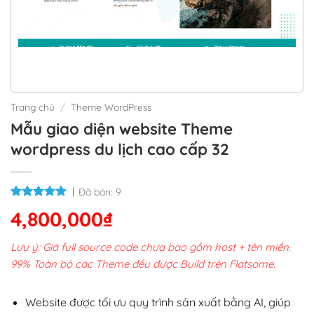
Trang chủ
/
Theme WordPress
Mẫu giao diện website Theme
wordpress du lịch cao cấp 32
Đã bán:
9
4,800,000
₫
Lưu ý: Giá full source code chưa bao gồm host + tên miền.
99% Toàn bộ các Theme đều được Build trên Flatsome.
Website được tối ưu quy trình sản xuất bằng AI, giúp