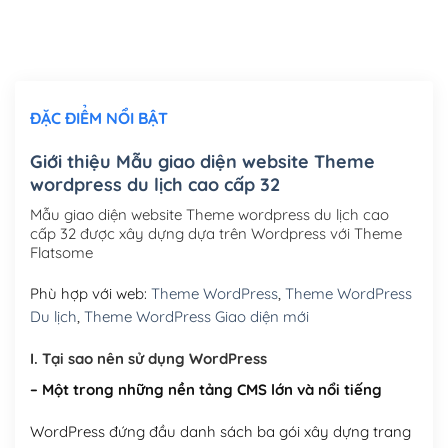
Thiết kế logo đơn giản để đăng web
(+300,000₫)
Chỉnh sửa site theo yêu cầu tuỳ chọn
(+2,000,000₫)
ĐẶC ĐIỂM NỔI BẬT
Mua thêm Host + Tên miền
Tên miền quốc tế .com .net .org (1 năm)
(+300,000₫)
Giới thiệu Mẫu giao diện website Theme
wordpress du lịch cao cấp 32
Tên miền Việt Nam .vn (1 năm)
(+550,000₫)
Mẫu giao diện website Theme wordpress du lịch cao
Hosting 2GB SSD (1 năm)
(+450,000₫)
cấp 32 được xây dựng dựa trên Wordpress với Theme
Flatsome
Hosting 3GB SSD (1 năm)
(+550,000₫)
Phù hợp với web:
Theme WordPress
,
Theme WordPress
Hosting 5GB SSD (1 năm)
(+650,000₫)
Du lịch
,
Theme WordPress Giao diện mới
Hosting 8GB SSD (1 năm)
(+950,000₫)
I. Tại sao nên sử dụng WordPress
– Một trong những nền tảng CMS lớn và nổi tiếng
WordPress đứng đầu danh sách ba gói xây dựng trang