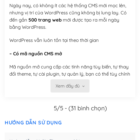
Ngày nay, có không ít các hệ thống CMS mới mọc lên,
nhưng vị trí của WordPress cũng không bị lung lay. Có
đến gần
500 trang web
mới được tạo ra mỗi ngày
bằng WordPress.
WordPress vẫn luôn tồn tại theo thời gian
– Có mã nguồn CMS mở
Mã nguồn mở cung cấp các tính năng tùy biến, tự thay
đổi theme, tự cài plugin, tự quản lý, bạn có thể tùy chỉnh
nó theo ý bạn mà không phải sử dụng dịch vụ tại bất
Xem đầy đủ
kỳ đơn vị nào.
Việc của bạn là đăng ký một tên miền và hosting để
5/5 - (31 bình chọn)
chạy WordPress.
Có thể tùy biến trên website WordPress
HƯỚNG DẪN SỬ DỤNG
– Thân thiện với công cụ tìm kiếm