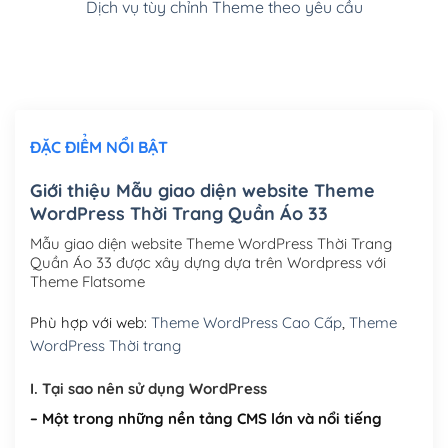
Dịch vụ tùy chỉnh Theme theo yêu cầu
Cài đặt SMTP Mail cho site Wordpress
(+100,000₫)
Thiết kế logo đơn giản để đăng web
(+300,000₫)
Chỉnh sửa site theo yêu cầu tuỳ chọn
(+2,000,000₫)
ĐẶC ĐIỂM NỔI BẬT
Mua thêm Host + Tên miền
Tên miền quốc tế .com .net .org (1 năm)
(+300,000₫)
Giới thiệu Mẫu giao diện website Theme
WordPress Thời Trang Quần Áo 33
Tên miền Việt Nam .vn (1 năm)
(+550,000₫)
Mẫu giao diện website Theme WordPress Thời Trang
Hosting 2GB SSD (1 năm)
(+450,000₫)
Quần Áo 33 được xây dựng dựa trên Wordpress với
Theme Flatsome
Hosting 3GB SSD (1 năm)
(+550,000₫)
Phù hợp với web:
Theme WordPress Cao Cấp
,
Theme
Hosting 5GB SSD (1 năm)
(+650,000₫)
WordPress Thời trang
Hosting 8GB SSD (1 năm)
(+950,000₫)
I. Tại sao nên sử dụng WordPress
– Một trong những nền tảng CMS lớn và nổi tiếng