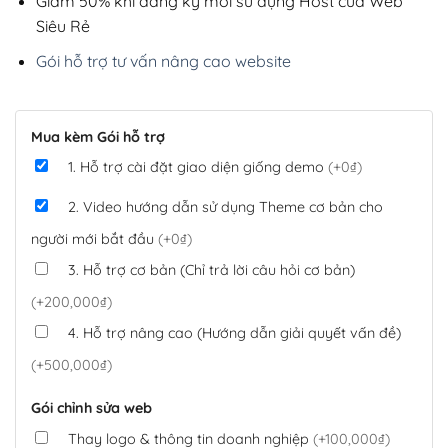
Giảm 50% khi đăng ký mới sử dụng Host của Web
Siêu Rẻ
Gói hỗ trợ tư vấn nâng cao website
Mua kèm Gói hỗ trợ
1. Hỗ trợ cài đặt giao diện giống demo
(+0₫)
2. Video hướng dẫn sử dụng Theme cơ bản cho
người mới bắt đầu
(+0₫)
3. Hỗ trợ cơ bản (Chỉ trả lời câu hỏi cơ bản)
(+200,000₫)
4. Hỗ trợ nâng cao (Hướng dẫn giải quyết vấn đề)
(+500,000₫)
Gói chỉnh sửa web
Thay logo & thông tin doanh nghiệp
(+100,000₫)