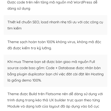
thiết kế tốt, bạn có thể tự sửa đổi. Nếu không bạn có thể
Được code trên nền tảng mã nguồn mở WordPress dễ
tìm kiếm chúng trên Internet hoặc nhờ chuyên gia.
dàng sử dụng
Dễ dàng tùy chỉnh trên WordPress
Thiết kế chuẩn SEO, load nhanh nhẹ tối ưu với các công cụ
– Sở hữu một cộng đồng lớn, sẵn sàng hỗ trợ
tìm kiếm
WordPress là nơi lưu trữ cho một diễn đàn cộng đồng
Theme sạch hoàn toàn 100% không virus, không mã độc
khổng lồ được kiểm duyệt bởi các nhân viên và những
đã được kiểm tra kỹ lưỡng.
người cuồng tín WordPress.
Nếu bạn gặp khó khăn, bạn có thể lên mạng và tìm
Khi mua Theme bạn sẽ được bàn giao mã nguồn Full
kiếm những cộng đồng WordPress, họ sẽ giúp bạn trả
source code bao gồm: Code + Database được nhân bản
lời, giải đáp vấn đề của bạn.
bằng plugin duplicator bạn chỉ việc đăt cài đặt lên Hosting
là giống demo 100%.
Cộng đồng sử dụng WordPress sẵn sàng hỗ trợ bạn
– Đa dạng plugin và themes
Theme được Build trên Flatsome nên dễ dàng sử dụng với
trình dựng trang kéo thả UX builder trực quan theo từng
Plugin mở rộng là thành phần cài đặt thêm vào
Module và dạng lưới của layout đã áp dụng vào bố cục
WordPress để tăng thêm các tính năng cần thiết. Có