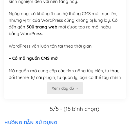
kinh nghiệm đến với nền tảng này.
Ngày nay, có không ít các hệ thống CMS mới mọc lên,
nhưng vị trí của WordPress cũng không bị lung lay. Có
đến gần
500 trang web
mới được tạo ra mỗi ngày
bằng WordPress.
WordPress vẫn luôn tồn tại theo thời gian
– Có mã nguồn CMS mở
Mã nguồn mở cung cấp các tính năng tùy biến, tự thay
đổi theme, tự cài plugin, tự quản lý, bạn có thể tùy chỉnh
nó theo ý bạn mà không phải sử dụng dịch vụ tại bất
Xem đầy đủ
kỳ đơn vị nào.
Việc của bạn là đăng ký một tên miền và hosting để
5/5 - (15 bình chọn)
chạy WordPress.
Có thể tùy biến trên website WordPress
HƯỚNG DẪN SỬ DỤNG