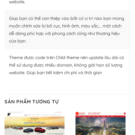
website.
nhiều plugin trả phí hoặc miễn phí.
Nhờ lượng người dùng đông đảo, thư viện themes và
Giúp bạn có thể can thiệp vào bất cứ vị trí nào bạn mong
plugin của WordPress rất phong phú. Bạn có thể thỏa
muốn chỉnh sửa từ bố cục, hình ảnh, màu sắc,… một cách
thích chọn lựa plugin và themes phù hợp cho mục đích
dễ dàng phù hợp với phong cách cũng như thương hiệu
lập website của mình.
của bạn.
WordPress đa dạng plugin và themes
Theme được code trên Child theme nên update lâu dài có
– Dễ sử dụng
thể sử dụng được nhiều domain, không giới hạn số lượng
website. Giúp bạn tiết kiệm chi phí và thời gian
Với mọi Hosting bất kỳ thì WordPress đều có thể dễ
dàng thiết lập vì thực tế nó đã cung cấp khoảng 60%
toàn bộ web.
SẢN PHẨM TƯƠNG TỰ
Và bạn có toàn quyền tự do khi quyết định nơi lưu trữ
trang web WordPress của bạn.
Dễ dàng lựa chọn Hosting cho website WordPress