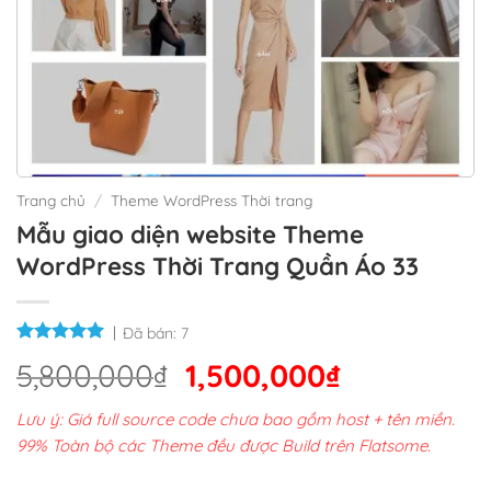
Trang chủ
/
Theme WordPress Thời trang
Mẫu giao diện website Theme
WordPress Thời Trang Quần Áo 33
Đã bán:
7
Giá
Giá
5,800,000
₫
1,500,000
₫
gốc
hiện
Lưu ý: Giá full source code chưa bao gồm host + tên miền.
là:
tại
99% Toàn bộ các Theme đều được Build trên Flatsome.
5,800,000₫.
là: