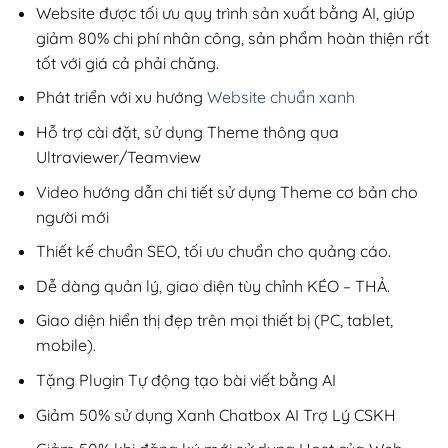
1,500,000₫
Website được tối ưu quy trình sản xuất bằng AI, giúp
giảm 80% chi phí nhân công, sản phẩm hoàn thiện rất
tốt với giá cả phải chăng.
Phát triển với xu hướng
Website chuẩn xanh
Hỗ trợ cài đặt, sử dụng Theme thông qua
Ultraviewer/Teamview
Video hướng dẫn chi tiết sử dụng Theme cơ bản cho
người mới
Thiết kế chuẩn SEO, tối ưu chuẩn cho quảng cáo.
Dễ dàng quản lý, giao diện tùy chỉnh KÉO – THẢ.
Giao diện hiển thị đẹp trên mọi thiết bị (PC, tablet,
mobile).
Tặng Plugin Tự động tạo bài viết bằng AI
Giảm 50% sử dụng Xanh Chatbox AI Trợ Lý CSKH