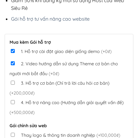
Giảm 50% khi đăng ký mới sử dụng Host của Web
Siêu Rẻ
Gói hỗ trợ tư vấn nâng cao website
Mua kèm Gói hỗ trợ
1. Hỗ trợ cài đặt giao diện giống demo
(+0₫)
2. Video hướng dẫn sử dụng Theme cơ bản cho
người mới bắt đầu
(+0₫)
3. Hỗ trợ cơ bản (Chỉ trả lời câu hỏi cơ bản)
(+200,000₫)
4. Hỗ trợ nâng cao (Hướng dẫn giải quyết vấn đề)
(+500,000₫)
Gói chỉnh sửa web
Thay logo & thông tin doanh nghiệp
(+100,000₫)