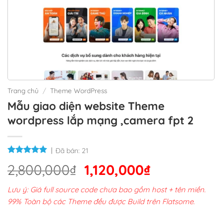
Trang chủ
/
Theme WordPress
Mẫu giao diện website Theme
wordpress lắp mạng ,camera fpt 2
Đã bán:
21
Giá
Giá
2,800,000
₫
1,120,000
₫
gốc
hiện
Lưu ý: Giá full source code chưa bao gồm host + tên miền.
là:
tại
99% Toàn bộ các Theme đều được Build trên Flatsome.
2,800,000₫.
là: