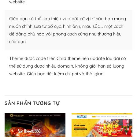
website.
nhiều plugin trả phí hoặc miễn phí.
Nhờ lượng người dùng đông đảo, thư viện themes và
Giúp bạn có thể can thiệp vào bất cứ vị trí nào bạn mong
plugin của WordPress rất phong phú. Bạn có thể thỏa
muốn chỉnh sửa từ bố cục, hình ảnh, màu sắc,… một cách
thích chọn lựa plugin và themes phù hợp cho mục đích
dễ dàng phù hợp với phong cách cũng như thương hiệu
lập website của mình.
của bạn.
WordPress đa dạng plugin và themes
Theme được code trên Child theme nên update lâu dài có
– Dễ sử dụng
thể sử dụng được nhiều domain, không giới hạn số lượng
website. Giúp bạn tiết kiệm chi phí và thời gian
Với mọi Hosting bất kỳ thì WordPress đều có thể dễ
dàng thiết lập vì thực tế nó đã cung cấp khoảng 60%
toàn bộ web.
SẢN PHẨM TƯƠNG TỰ
Và bạn có toàn quyền tự do khi quyết định nơi lưu trữ
trang web WordPress của bạn.
Dễ dàng lựa chọn Hosting cho website WordPress