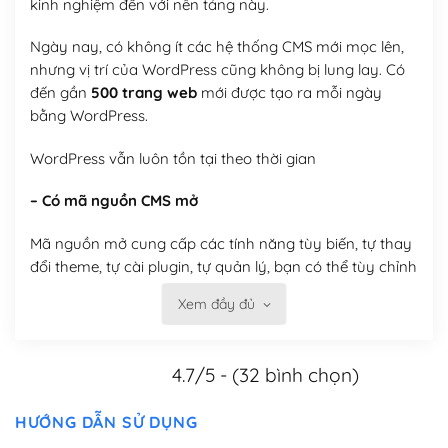
kinh nghiệm đến với nền tảng này.
Ngày nay, có không ít các hệ thống CMS mới mọc lên,
nhưng vị trí của WordPress cũng không bị lung lay. Có
đến gần
500 trang web
mới được tạo ra mỗi ngày
bằng WordPress.
WordPress vẫn luôn tồn tại theo thời gian
– Có mã nguồn CMS mở
Mã nguồn mở cung cấp các tính năng tùy biến, tự thay
đổi theme, tự cài plugin, tự quản lý, bạn có thể tùy chỉnh
nó theo ý bạn mà không phải sử dụng dịch vụ tại bất
Xem đầy đủ
kỳ đơn vị nào.
Việc của bạn là đăng ký một tên miền và hosting để
4.7/5 - (32 bình chọn)
chạy WordPress.
Có thể tùy biến trên website WordPress
HƯỚNG DẪN SỬ DỤNG