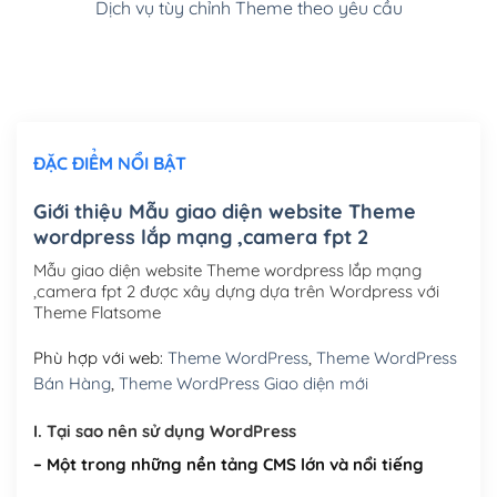
Dịch vụ tùy chỉnh Theme theo yêu cầu
Cài đặt SMTP Mail cho site Wordpress
(+100,000₫)
Thiết kế logo đơn giản để đăng web
(+300,000₫)
Chỉnh sửa site theo yêu cầu tuỳ chọn
(+2,000,000₫)
ĐẶC ĐIỂM NỔI BẬT
Mua thêm Host + Tên miền
Tên miền quốc tế .com .net .org (1 năm)
(+300,000₫)
Giới thiệu Mẫu giao diện website Theme
wordpress lắp mạng ,camera fpt 2
Tên miền Việt Nam .vn (1 năm)
(+550,000₫)
Mẫu giao diện website Theme wordpress lắp mạng
Hosting 2GB SSD (1 năm)
(+450,000₫)
,camera fpt 2 được xây dựng dựa trên Wordpress với
Theme Flatsome
Hosting 3GB SSD (1 năm)
(+550,000₫)
Phù hợp với web:
Theme WordPress
,
Theme WordPress
Hosting 5GB SSD (1 năm)
(+650,000₫)
Bán Hàng
,
Theme WordPress Giao diện mới
Hosting 8GB SSD (1 năm)
(+950,000₫)
I. Tại sao nên sử dụng WordPress
– Một trong những nền tảng CMS lớn và nổi tiếng