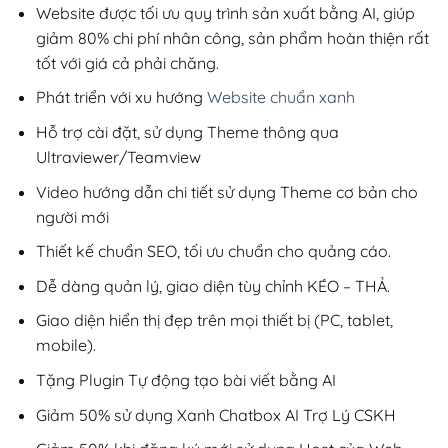
1,120,000₫.
Website được tối ưu quy trình sản xuất bằng AI, giúp
giảm 80% chi phí nhân công, sản phẩm hoàn thiện rất
tốt với giá cả phải chăng.
Phát triển với xu hướng
Website chuẩn xanh
Hỗ trợ cài đặt, sử dụng Theme thông qua
Ultraviewer/Teamview
Video hướng dẫn chi tiết sử dụng Theme cơ bản cho
người mới
Thiết kế chuẩn SEO, tối ưu chuẩn cho quảng cáo.
Dễ dàng quản lý, giao diện tùy chỉnh KÉO – THẢ.
Giao diện hiển thị đẹp trên mọi thiết bị (PC, tablet,
mobile).
Tặng Plugin Tự động tạo bài viết bằng AI
Giảm 50% sử dụng Xanh Chatbox AI Trợ Lý CSKH