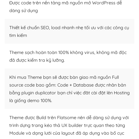
thiết kế tốt, bạn có thể tự sửa đổi. Nếu không bạn có thể
Được code trên nền tảng mã nguồn mở WordPress dễ
tìm kiếm chúng trên Internet hoặc nhờ chuyên gia.
dàng sử dụng
Dễ dàng tùy chỉnh trên WordPress
Thiết kế chuẩn SEO, load nhanh nhẹ tối ưu với các công cụ
– Sở hữu một cộng đồng lớn, sẵn sàng hỗ trợ
tìm kiếm
WordPress là nơi lưu trữ cho một diễn đàn cộng đồng
Theme sạch hoàn toàn 100% không virus, không mã độc
khổng lồ được kiểm duyệt bởi các nhân viên và những
đã được kiểm tra kỹ lưỡng.
người cuồng tín WordPress.
Nếu bạn gặp khó khăn, bạn có thể lên mạng và tìm
Khi mua Theme bạn sẽ được bàn giao mã nguồn Full
kiếm những cộng đồng WordPress, họ sẽ giúp bạn trả
source code bao gồm: Code + Database được nhân bản
lời, giải đáp vấn đề của bạn.
bằng plugin duplicator bạn chỉ việc đăt cài đặt lên Hosting
là giống demo 100%.
Cộng đồng sử dụng WordPress sẵn sàng hỗ trợ bạn
– Đa dạng plugin và themes
Theme được Build trên Flatsome nên dễ dàng sử dụng với
trình dựng trang kéo thả UX builder trực quan theo từng
Plugin mở rộng là thành phần cài đặt thêm vào
Module và dạng lưới của layout đã áp dụng vào bố cục
WordPress để tăng thêm các tính năng cần thiết. Có