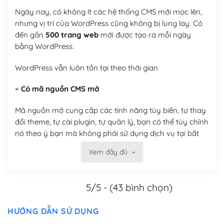
Ngày nay, có không ít các hệ thống CMS mới mọc lên,
nhưng vị trí của WordPress cũng không bị lung lay. Có
đến gần
500 trang web
mới được tạo ra mỗi ngày
bằng WordPress.
WordPress vẫn luôn tồn tại theo thời gian
– Có mã nguồn CMS mở
Mã nguồn mở cung cấp các tính năng tùy biến, tự thay
đổi theme, tự cài plugin, tự quản lý, bạn có thể tùy chỉnh
nó theo ý bạn mà không phải sử dụng dịch vụ tại bất
kỳ đơn vị nào.
Xem đầy đủ
Việc của bạn là đăng ký một tên miền và hosting để
chạy WordPress.
5/5 - (43 bình chọn)
Có thể tùy biến trên website WordPress
HƯỚNG DẪN SỬ DỤNG
– Thân thiện với công cụ tìm kiếm