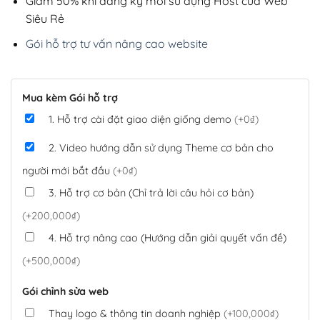
Giảm 50% khi đăng ký mới sử dụng Host của Web
Siêu Rẻ
Gói hỗ trợ tư vấn nâng cao website
Mua kèm Gói hỗ trợ
1. Hỗ trợ cài đặt giao diện giống demo
(+0₫)
2. Video hướng dẫn sử dụng Theme cơ bản cho
người mới bắt đầu
(+0₫)
3. Hỗ trợ cơ bản (Chỉ trả lời câu hỏi cơ bản)
(+200,000₫)
4. Hỗ trợ nâng cao (Hướng dẫn giải quyết vấn đề)
(+500,000₫)
Gói chỉnh sửa web
Thay logo & thông tin doanh nghiệp
(+100,000₫)