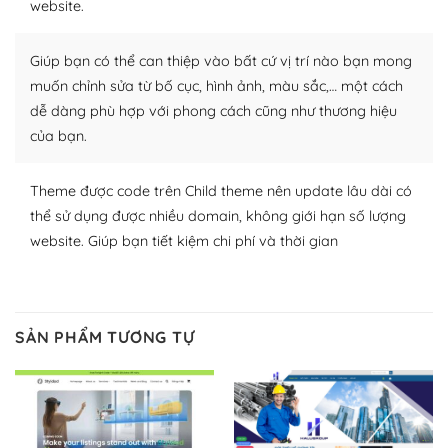
website.
Nhờ lượng người dùng đông đảo, thư viện themes và
plugin của WordPress rất phong phú. Bạn có thể thỏa
Giúp bạn có thể can thiệp vào bất cứ vị trí nào bạn mong
thích chọn lựa plugin và themes phù hợp cho mục đích
muốn chỉnh sửa từ bố cục, hình ảnh, màu sắc,… một cách
lập website của mình.
dễ dàng phù hợp với phong cách cũng như thương hiệu
của bạn.
WordPress đa dạng plugin và themes
– Dễ sử dụng
Theme được code trên Child theme nên update lâu dài có
thể sử dụng được nhiều domain, không giới hạn số lượng
Với mọi Hosting bất kỳ thì WordPress đều có thể dễ
website. Giúp bạn tiết kiệm chi phí và thời gian
dàng thiết lập vì thực tế nó đã cung cấp khoảng 60%
toàn bộ web.
Và bạn có toàn quyền tự do khi quyết định nơi lưu trữ
SẢN PHẨM TƯƠNG TỰ
trang web WordPress của bạn.
Dễ dàng lựa chọn Hosting cho website WordPress
– Bảo mật cực tốt