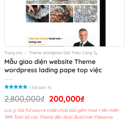
Trang chủ
/
Theme Wordpress Giới Thiệu Công Ty
Mẫu giao diện website Theme
wordpress lading pape top việc
Đã bán:
15
Giá
Giá
2,800,000
₫
200,000
₫
gốc
hiện
Lưu ý: Giá full source code chưa bao gồm host + tên miền.
là:
tại
99% Toàn bộ các Theme đều được Build trên Flatsome.
2,800,000₫.
là: