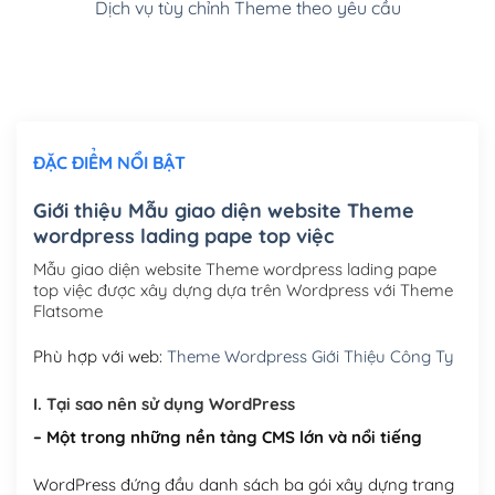
Dịch vụ tùy chỉnh Theme theo yêu cầu
Cài đặt SMTP Mail cho site Wordpress
(+100,000₫)
Thiết kế logo đơn giản để đăng web
(+300,000₫)
Chỉnh sửa site theo yêu cầu tuỳ chọn
(+2,000,000₫)
ĐẶC ĐIỂM NỔI BẬT
Mua thêm Host + Tên miền
Tên miền quốc tế .com .net .org (1 năm)
(+300,000₫)
Giới thiệu Mẫu giao diện website Theme
wordpress lading pape top việc
Tên miền Việt Nam .vn (1 năm)
(+550,000₫)
Mẫu giao diện website Theme wordpress lading pape
Hosting 2GB SSD (1 năm)
(+450,000₫)
top việc được xây dựng dựa trên Wordpress với Theme
Flatsome
Hosting 3GB SSD (1 năm)
(+550,000₫)
Phù hợp với web:
Theme Wordpress Giới Thiệu Công Ty
Hosting 5GB SSD (1 năm)
(+650,000₫)
I. Tại sao nên sử dụng WordPress
Hosting 8GB SSD (1 năm)
(+950,000₫)
– Một trong những nền tảng CMS lớn và nổi tiếng
WordPress đứng đầu danh sách ba gói xây dựng trang