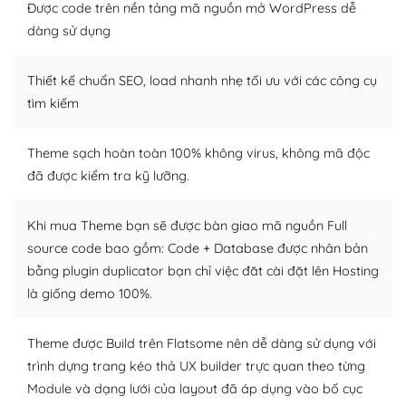
tìm kiếm chúng trên Internet hoặc nhờ chuyên gia.
Được code trên nền tảng mã nguồn mở WordPress dễ
dàng sử dụng
Dễ dàng tùy chỉnh trên WordPress
Thiết kế chuẩn SEO, load nhanh nhẹ tối ưu với các công cụ
– Sở hữu một cộng đồng lớn, sẵn sàng hỗ trợ
tìm kiếm
WordPress là nơi lưu trữ cho một diễn đàn cộng đồng
khổng lồ được kiểm duyệt bởi các nhân viên và những
Theme sạch hoàn toàn 100% không virus, không mã độc
người cuồng tín WordPress.
đã được kiểm tra kỹ lưỡng.
Nếu bạn gặp khó khăn, bạn có thể lên mạng và tìm
kiếm những cộng đồng WordPress, họ sẽ giúp bạn trả
Khi mua Theme bạn sẽ được bàn giao mã nguồn Full
lời, giải đáp vấn đề của bạn.
source code bao gồm: Code + Database được nhân bản
bằng plugin duplicator bạn chỉ việc đăt cài đặt lên Hosting
Cộng đồng sử dụng WordPress sẵn sàng hỗ trợ bạn
là giống demo 100%.
– Đa dạng plugin và themes
Theme được Build trên Flatsome nên dễ dàng sử dụng với
Plugin mở rộng là thành phần cài đặt thêm vào
trình dựng trang kéo thả UX builder trực quan theo từng
WordPress để tăng thêm các tính năng cần thiết. Có
Module và dạng lưới của layout đã áp dụng vào bố cục
nhiều plugin trả phí hoặc miễn phí.