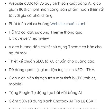
200,000₫.
Website được tối ưu quy trình sản xuất bằng AI, giúp
giảm 80% chi phí nhân công, sản phẩm hoàn thiện rất
tốt với giá cả phải chăng.
Phát triển với xu hướng
Website chuẩn xanh
Hỗ trợ cài đặt, sử dụng Theme thông qua
Ultraviewer/Teamview
Video hướng dẫn chi tiết sử dụng Theme cơ bản cho
người mới
Thiết kế chuẩn SEO, tối ưu chuẩn cho quảng cáo.
Dễ dàng quản lý, giao diện tùy chỉnh KÉO – THẢ.
Giao diện hiển thị đẹp trên mọi thiết bị (PC, tablet,
mobile).
Tặng Plugin Tự động tạo bài viết bằng AI
Giảm 50% sử dụng Xanh Chatbox AI Trợ Lý CSKH