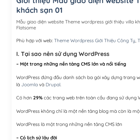
Giới thiệu Mẫu giao diện website T
khách sạn 01
Mẫu giao diện website Theme wordpress giới thiệu villa
Flatsome
Phù hợp với web:
Theme Wordpress Giới Thiệu Công Ty
,
T
I. Tại sao nên sử dụng WordPress
– Một trong những nền tảng CMS lớn và nổi tiếng
WordPress đứng đầu danh sách ba gói xây dựng trang web
là
Joomla
và
Drupal
.
Có hơn
29%
các trang web trên toàn cầu đang sử dụng W
WordPress không chỉ là một nền tảng blog mà còn là một
WordPress là một trong những nền tảng CMS lớn
– Có lịch sử lâu đời