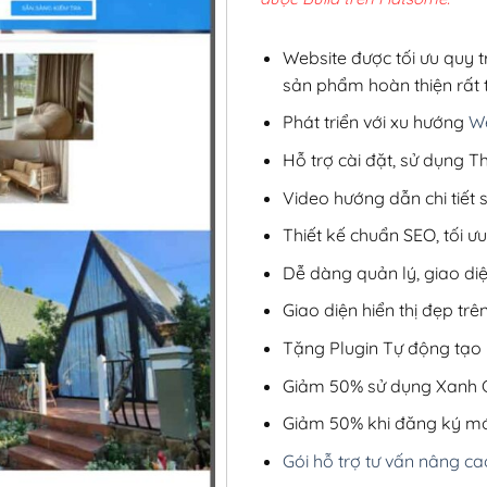
2,8
Website được tối ưu quy t
sản phẩm hoàn thiện rất t
Phát triển với xu hướng
We
Hỗ trợ cài đặt, sử dụng
Video hướng dẫn chi tiết
Thiết kế chuẩn SEO, tối 
Dễ dàng quản lý, giao di
Giao diện hiển thị đẹp trên
Tặng Plugin Tự động tạo b
Giảm 50% sử dụng Xanh C
Giảm 50% khi đăng ký mớ
Gói hỗ trợ tư vấn nâng ca