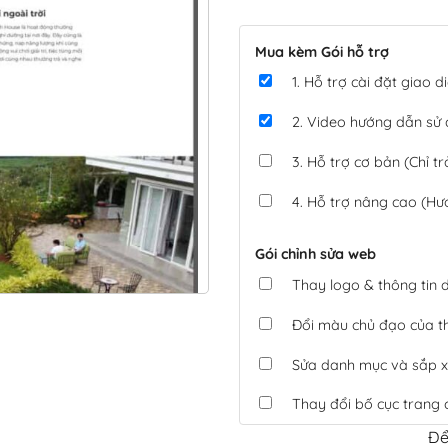
Mua kèm Gói hỗ trợ
1. Hỗ trợ cài đặt giao
2. Video hướng dẫn sử
3. Hỗ trợ cơ bản (Chỉ tr
4. Hỗ trợ nâng cao (Hư
Gói chỉnh sửa web
Thay logo & thông tin
Đổi màu chủ đạo của 
Sửa danh mục và sắp x
Thay đổi bố cục trang 
Để
Tích hợp thanh toán 