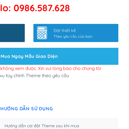
lo: 0986.587.628
 kết google, cập nhật sitemap
(+50,000₫)
nhanh
(+0₫)
Đặt thiết kế
ở slider chính
(+200,000₫)
Theo yêu cầu của bạn
 bộ site theo yêu cầu
(+150,000₫)
Mua Ngay Mẫu Giao Diện
 site Wordpress
(+100,000₫)
n để đăng web
(+300,000₫)
i không xem được. Xin vui lòng báo cho chúng tôi
 vụ tùy chỉnh Theme theo yêu cầu
u cầu tuỳ chọn
(+2,000,000₫)
.net .org (1 năm)
(+300,000₫)
HƯỚNG DẪN SỬ DỤNG
(1 năm)
(+550,000₫)
m)
(+450,000₫)
Hướng dẫn cài đặt Theme sau khi mua