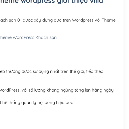
heme wordpress giới thiệu villa
Hosting 3GB SSD (1 nă
Hosting 5GB SSD (1 nă
 khách sạn 01 được xây dựng dựa trên Wordpress với Theme
Hosting 8GB SSD (1 nă
heme WordPress Khách sạn
 thường được sử dụng nhất trên thế giới, tiếp theo
ordPress, với số lượng không ngừng tăng lên hàng ngày.
 hệ thống quản lý nội dung hiệu quả.