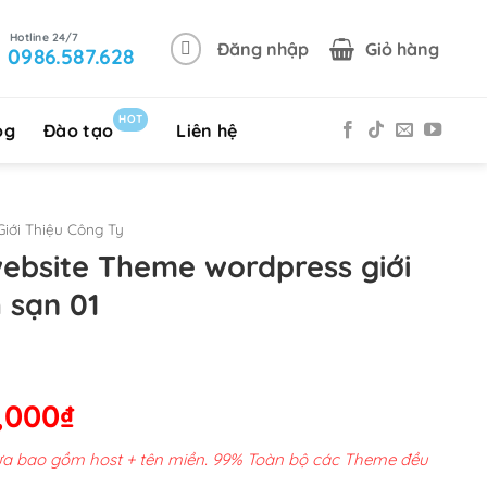
Đăng nhập
Giỏ hàng
0986.587.628
HOT
og
Đào tạo
Liên hệ
iới Thiệu Công Ty
website Theme wordpress giới
h sạn 01
Giá
,000
₫
hiện
chưa bao gồm host + tên miền. 99% Toàn bộ các Theme đều
tại