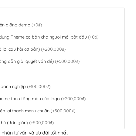
 diện giống demo
(+0₫)
 dụng Theme cơ bản cho người mới bắt đầu
(+0₫)
ả lời câu hỏi cơ bản)
(+200,000₫)
ớng dẫn giải quyết vấn đề)
(+500,000₫)
 doanh nghiệp
(+100,000₫)
theme theo tông màu của logo
(+200,000₫)
ếp lại thanh menu chuẩn
(+300,000₫)
chủ (đơn giản)
(+500,000₫)
 nhận tư vấn và ưu đãi tốt nhất
QR Code ngân hàng
(+100,000₫)