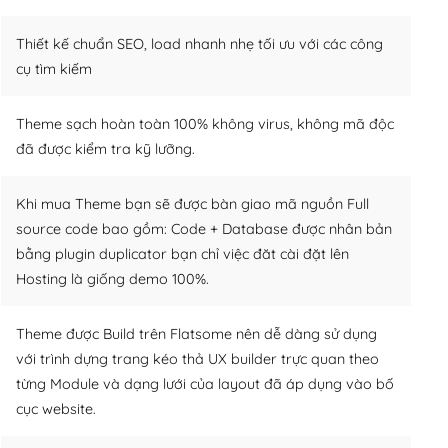
Thiết kế chuẩn SEO, load nhanh nhẹ tối ưu với các công
cụ tìm kiếm
Theme sạch hoàn toàn 100% không virus, không mã độc
đã được kiểm tra kỹ lưỡng.
Khi mua Theme bạn sẽ được bàn giao mã nguồn Full
source code bao gồm: Code + Database được nhân bản
bằng plugin duplicator bạn chỉ việc đăt cài đặt lên
Hosting là giống demo 100%.
Theme được Build trên Flatsome nên dễ dàng sử dụng
với trình dựng trang kéo thả UX builder trực quan theo
từng Module và dạng lưới của layout đã áp dụng vào bố
cục website.