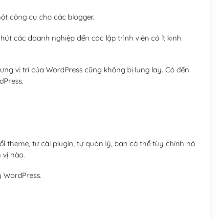
t công cụ cho các blogger.
út các doanh nghiệp đến các lập trình viên có ít kinh
ng vị trí của WordPress cũng không bị lung lay. Có đến
dPress.
 theme, tự cài plugin, tự quản lý, bạn có thể tùy chỉnh nó
 vị nào.
y WordPress.