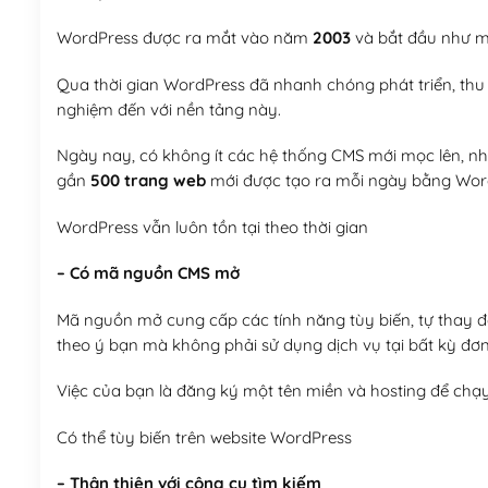
WordPress được ra mắt vào năm
2003
và bắt đầu như mộ
Qua thời gian WordPress đã nhanh chóng phát triển, thu h
nghiệm đến với nền tảng này.
Ngày nay, có không ít các hệ thống CMS mới mọc lên, như
gần
500 trang web
mới được tạo ra mỗi ngày bằng Wor
WordPress vẫn luôn tồn tại theo thời gian
– Có mã nguồn CMS mở
Mã nguồn mở cung cấp các tính năng tùy biến, tự thay đổi
theo ý bạn mà không phải sử dụng dịch vụ tại bất kỳ đơn
Việc của bạn là đăng ký một tên miền và hosting để chạ
Có thể tùy biến trên website WordPress
– Thân thiện với công cụ tìm kiếm