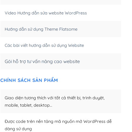
m)
(+550,000₫)
Video Hướng dẫn sửa website WordPress
m)
(+650,000₫)
Hướng dẫn sử dụng Theme Flatsome
m)
(+950,000₫)
Các bài viết hướng dẫn sử dụng Website
Gói hỗ trợ tư vấn nâng cao website
CHÍNH SÁCH SẢN PHẨM
Giao diện tương thích với tất cả thiết bị, trình duyệt,
mobile, tablet, desktop…
Được code trên nền tảng mã nguồn mở WordPress dễ
dàng sử dụng