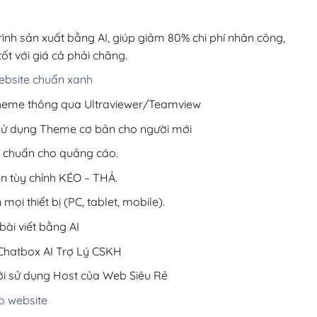
00,000₫.
là:
200,000₫.
rình sản xuất bằng AI, giúp giảm 80% chi phí nhân công,
ốt với giá cả phải chăng.
bsite chuẩn xanh
 Theme thông qua Ultraviewer/Teamview
 sử dụng Theme cơ bản cho người mới
ưu chuẩn cho quảng cáo.
ện tùy chỉnh KÉO – THẢ.
 mọi thiết bị (PC, tablet, mobile).
ài viết bằng AI
hatbox AI Trợ Lý CSKH
i sử dụng Host của Web Siêu Rẻ
o website