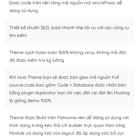
thiết kế tốt, bạn có thể tự sửa đổi. Nếu không bạn có thể
Được code trên nền tảng mã nguồn mở WordPress dễ
tìm kiếm chúng trên Internet hoặc nhờ chuyên gia.
dàng sử dụng
Dễ dàng tùy chỉnh trên WordPress
Thiết kế chuẩn SEO, load nhanh nhẹ tối ưu với các công cụ
– Sở hữu một cộng đồng lớn, sẵn sàng hỗ trợ
tìm kiếm
WordPress là nơi lưu trữ cho một diễn đàn cộng đồng
Theme sạch hoàn toàn 100% không virus, không mã độc
khổng lồ được kiểm duyệt bởi các nhân viên và những
đã được kiểm tra kỹ lưỡng.
người cuồng tín WordPress.
Nếu bạn gặp khó khăn, bạn có thể lên mạng và tìm
Khi mua Theme bạn sẽ được bàn giao mã nguồn Full
kiếm những cộng đồng WordPress, họ sẽ giúp bạn trả
source code bao gồm: Code + Database được nhân bản
lời, giải đáp vấn đề của bạn.
bằng plugin duplicator bạn chỉ việc đăt cài đặt lên Hosting
là giống demo 100%.
Cộng đồng sử dụng WordPress sẵn sàng hỗ trợ bạn
– Đa dạng plugin và themes
Theme được Build trên Flatsome nên dễ dàng sử dụng với
trình dựng trang kéo thả UX builder trực quan theo từng
Plugin mở rộng là thành phần cài đặt thêm vào
Module và dạng lưới của layout đã áp dụng vào bố cục
WordPress để tăng thêm các tính năng cần thiết. Có