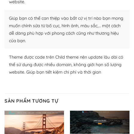
website.
nhiều plugin trả phí hoặc miễn phí.
Nhờ lượng người dùng đông đảo, thư viện themes và
Giúp bạn có thể can thiệp vào bất cứ vị trí nào bạn mong
plugin của WordPress rất phong phú. Bạn có thể thỏa
muốn chỉnh sửa từ bố cục, hình ảnh, màu sắc,… một cách
thích chọn lựa plugin và themes phù hợp cho mục đích
dễ dàng phù hợp với phong cách cũng như thương hiệu
lập website của mình.
của bạn.
WordPress đa dạng plugin và themes
Theme được code trên Child theme nên update lâu dài có
– Dễ sử dụng
thể sử dụng được nhiều domain, không giới hạn số lượng
website. Giúp bạn tiết kiệm chi phí và thời gian
Với mọi Hosting bất kỳ thì WordPress đều có thể dễ
dàng thiết lập vì thực tế nó đã cung cấp khoảng 60%
toàn bộ web.
SẢN PHẨM TƯƠNG TỰ
Và bạn có toàn quyền tự do khi quyết định nơi lưu trữ
trang web WordPress của bạn.
Dễ dàng lựa chọn Hosting cho website WordPress