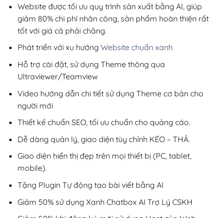
950,000₫.
Website được tối ưu quy trình sản xuất bằng AI, giúp
giảm 80% chi phí nhân công, sản phẩm hoàn thiện rất
tốt với giá cả phải chăng.
Phát triển với xu hướng
Website chuẩn xanh
Hỗ trợ cài đặt, sử dụng Theme thông qua
Ultraviewer/Teamview
Video hướng dẫn chi tiết sử dụng Theme cơ bản cho
người mới
Thiết kế chuẩn SEO, tối ưu chuẩn cho quảng cáo.
Dễ dàng quản lý, giao diện tùy chỉnh KÉO – THẢ.
Giao diện hiển thị đẹp trên mọi thiết bị (PC, tablet,
mobile).
Tặng Plugin Tự động tạo bài viết bằng AI
Giảm 50% sử dụng Xanh Chatbox AI Trợ Lý CSKH