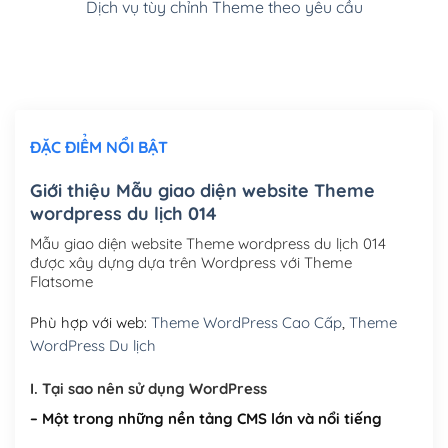
Dịch vụ tùy chỉnh Theme theo yêu cầu
Cài đặt SMTP Mail cho site Wordpress
(+100,000₫)
Thiết kế logo đơn giản để đăng web
(+300,000₫)
Chỉnh sửa site theo yêu cầu tuỳ chọn
(+2,000,000₫)
ĐẶC ĐIỂM NỔI BẬT
Mua thêm Host + Tên miền
Tên miền quốc tế .com .net .org (1 năm)
(+300,000₫)
Giới thiệu Mẫu giao diện website Theme
wordpress du lịch 014
Tên miền Việt Nam .vn (1 năm)
(+550,000₫)
Mẫu giao diện website Theme wordpress du lịch 014
Hosting 2GB SSD (1 năm)
(+450,000₫)
được xây dựng dựa trên Wordpress với Theme
Flatsome
Hosting 3GB SSD (1 năm)
(+550,000₫)
Phù hợp với web:
Theme WordPress Cao Cấp
,
Theme
Hosting 5GB SSD (1 năm)
(+650,000₫)
WordPress Du lịch
Hosting 8GB SSD (1 năm)
(+950,000₫)
I. Tại sao nên sử dụng WordPress
– Một trong những nền tảng CMS lớn và nổi tiếng