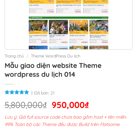
Trang chủ
/
Theme WordPress Du lịch
Mẫu giao diện website Theme
wordpress du lịch 014
Đã bán:
21
Giá
Giá
5,800,000
₫
950,000
₫
gốc
hiện
Lưu ý: Giá full source code chưa bao gồm host + tên miền.
là:
tại
99% Toàn bộ các Theme đều được Build trên Flatsome.
5,800,000₫.
là: