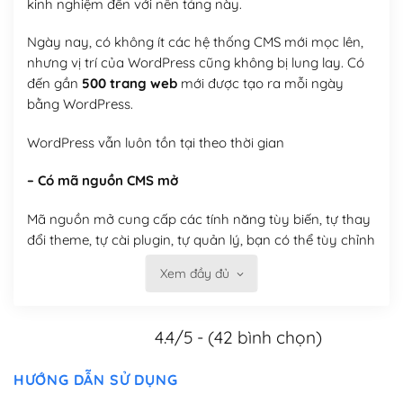
kinh nghiệm đến với nền tảng này.
Ngày nay, có không ít các hệ thống CMS mới mọc lên,
nhưng vị trí của WordPress cũng không bị lung lay. Có
đến gần
500 trang web
mới được tạo ra mỗi ngày
bằng WordPress.
WordPress vẫn luôn tồn tại theo thời gian
– Có mã nguồn CMS mở
Mã nguồn mở cung cấp các tính năng tùy biến, tự thay
đổi theme, tự cài plugin, tự quản lý, bạn có thể tùy chỉnh
nó theo ý bạn mà không phải sử dụng dịch vụ tại bất
Xem đầy đủ
kỳ đơn vị nào.
Việc của bạn là đăng ký một tên miền và hosting để
4.4/5 - (42 bình chọn)
chạy WordPress.
Có thể tùy biến trên website WordPress
HƯỚNG DẪN SỬ DỤNG