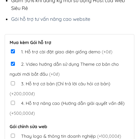
Giảm 50% khi đăng ký mới sử dụng Host của Web
Siêu Rẻ
Gói hỗ trợ tư vấn nâng cao website
Mua kèm Gói hỗ trợ
1. Hỗ trợ cài đặt giao diện giống demo
(+0₫)
2. Video hướng dẫn sử dụng Theme cơ bản cho
người mới bắt đầu
(+0₫)
3. Hỗ trợ cơ bản (Chỉ trả lời câu hỏi cơ bản)
(+200,000₫)
4. Hỗ trợ nâng cao (Hướng dẫn giải quyết vấn đề)
(+500,000₫)
Gói chỉnh sửa web
Thay logo & thông tin doanh nghiệp
(+100,000₫)