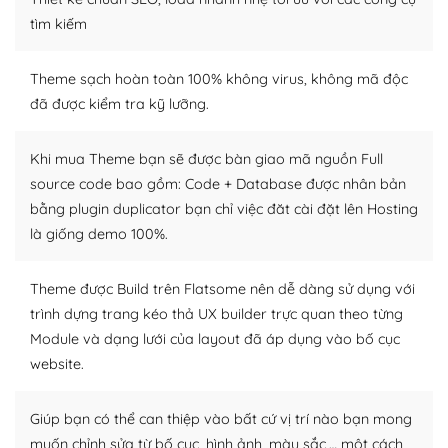
tìm kiếm
– Sở hữu một cộng đồng lớn, sẵn sàng hỗ trợ
WordPress là nơi lưu trữ cho một diễn đàn cộng đồng
Theme sạch hoàn toàn 100% không virus, không mã độc
khổng lồ được kiểm duyệt bởi các nhân viên và những
đã được kiểm tra kỹ lưỡng.
người cuồng tín WordPress.
Khi mua Theme bạn sẽ được bàn giao mã nguồn Full
Nếu bạn gặp khó khăn, bạn có thể lên mạng và tìm
source code bao gồm: Code + Database được nhân bản
kiếm những cộng đồng WordPress, họ sẽ giúp bạn trả
bằng plugin duplicator bạn chỉ việc đăt cài đặt lên Hosting
lời, giải đáp vấn đề của bạn.
là giống demo 100%.
Cộng đồng sử dụng WordPress sẵn sàng hỗ trợ bạn
Theme được Build trên Flatsome nên dễ dàng sử dụng với
– Đa dạng plugin và themes
trình dựng trang kéo thả UX builder trực quan theo từng
Module và dạng lưới của layout đã áp dụng vào bố cục
Plugin mở rộng là thành phần cài đặt thêm vào
WordPress để tăng thêm các tính năng cần thiết. Có
website.
nhiều plugin trả phí hoặc miễn phí.
Giúp bạn có thể can thiệp vào bất cứ vị trí nào bạn mong
Nhờ lượng người dùng đông đảo, thư viện themes và
muốn chỉnh sửa từ bố cục, hình ảnh, màu sắc,… một cách