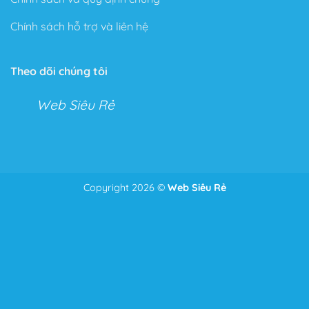
ty… theo ý thích mà không tốn quá nhiều thời gian.
Chính sách hỗ trợ và liên hệ
Tính năng không giới hạn
Với Flatsome, bạn có thể tha hồ tùy chỉnh mọi thứ với
Theo dõi chúng tôi
Live Theme Option Panel và Drag & Drop Header
Builder.
Web Siêu Rẻ
Hai tính năng tuyệt vời cho phép bạn kéo thả và tùy
chỉnh mọi tính năng trong cửa hàng hoặc Website của
mình.
Với tính năng này bạn có thể chỉnh sửa mọi thứ từ
Copyright 2026 ©
Web Siêu Rẻ
Để nhận tư vấn và giá tốt nhất
Zalo
0986.587.628
những điểm nhỏ nhặt nhất như căn lề, căn dòng đến bố
cục của toàn bộ trang Web.
Thêm vào đó, một tính năng ưu thích của Theme, đó là
phần Header bạn có thể chỉnh sửa mọi thứ bạn muốn
chỉ bằng cách kéo và thả như: Menu, Search Icon,
Button, Cart….