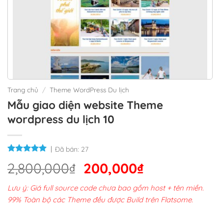
Trang chủ
/
Theme WordPress Du lịch
Mẫu giao diện website Theme
wordpress du lịch 10
Đã bán:
27
Giá
Giá
2,800,000
₫
200,000
₫
gốc
hiện
Lưu ý: Giá full source code chưa bao gồm host + tên miền.
là:
tại
99% Toàn bộ các Theme đều được Build trên Flatsome.
2,800,000₫.
là: