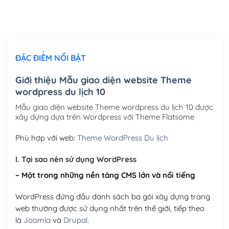
Thiết kế logo đơn giản để đăng web
(+300,000₫)
Chỉnh sửa site theo yêu cầu tuỳ chọn
(+2,000,000₫)
ĐẶC ĐIỂM NỔI BẬT
Mua thêm Host + Tên miền
Tên miền quốc tế .com .net .org (1 năm)
(+300,000₫)
Giới thiệu Mẫu giao diện website Theme
wordpress du lịch 10
Tên miền Việt Nam .vn (1 năm)
(+550,000₫)
Mẫu giao diện website Theme wordpress du lịch 10 được
Hosting 2GB SSD (1 năm)
(+450,000₫)
xây dựng dựa trên Wordpress với Theme Flatsome
Hosting 3GB SSD (1 năm)
(+550,000₫)
Phù hợp với web:
Theme WordPress Du lịch
Hosting 5GB SSD (1 năm)
(+650,000₫)
I. Tại sao nên sử dụng WordPress
– Một trong những nền tảng CMS lớn và nổi tiếng
Hosting 8GB SSD (1 năm)
(+950,000₫)
WordPress đứng đầu danh sách ba gói xây dựng trang
web thường được sử dụng nhất trên thế giới, tiếp theo
là
Joomla
và
Drupal
.