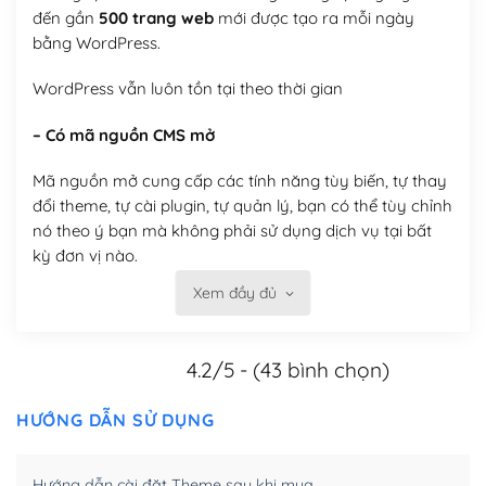
đến gần
500 trang web
mới được tạo ra mỗi ngày
bằng WordPress.
WordPress vẫn luôn tồn tại theo thời gian
– Có mã nguồn CMS mở
Mã nguồn mở cung cấp các tính năng tùy biến, tự thay
đổi theme, tự cài plugin, tự quản lý, bạn có thể tùy chỉnh
nó theo ý bạn mà không phải sử dụng dịch vụ tại bất
kỳ đơn vị nào.
Xem đầy đủ
Việc của bạn là đăng ký một tên miền và hosting để
chạy WordPress.
4.2/5 - (43 bình chọn)
Có thể tùy biến trên website WordPress
– Thân thiện với công cụ tìm kiếm
HƯỚNG DẪN SỬ DỤNG
WordPress được thiết kế để thân thiện với SEO vì
Hướng dẫn cài đặt Theme sau khi mua