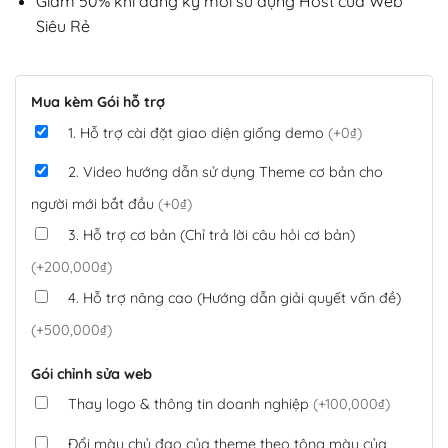
Giảm 50% khi đăng ký mới sử dụng Host của Web
Siêu Rẻ
Mua kèm Gói hỗ trợ
1. Hỗ trợ cài đặt giao diện giống demo
(+0₫)
2. Video hướng dẫn sử dụng Theme cơ bản cho
người mới bắt đầu
(+0₫)
3. Hỗ trợ cơ bản (Chỉ trả lời câu hỏi cơ bản)
(+200,000₫)
4. Hỗ trợ nâng cao (Hướng dẫn giải quyết vấn đề)
(+500,000₫)
Gói chỉnh sửa web
Thay logo & thông tin doanh nghiệp
(+100,000₫)
Đổi màu chủ đạo của theme theo tông màu của