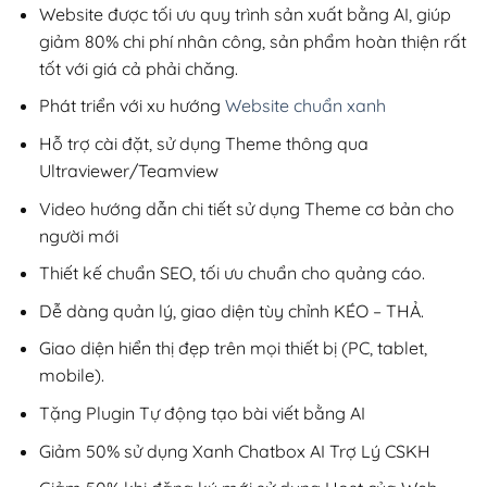
200,000₫.
Website được tối ưu quy trình sản xuất bằng AI, giúp
giảm 80% chi phí nhân công, sản phẩm hoàn thiện rất
tốt với giá cả phải chăng.
Phát triển với xu hướng
Website chuẩn xanh
Hỗ trợ cài đặt, sử dụng Theme thông qua
Ultraviewer/Teamview
Video hướng dẫn chi tiết sử dụng Theme cơ bản cho
người mới
Thiết kế chuẩn SEO, tối ưu chuẩn cho quảng cáo.
Dễ dàng quản lý, giao diện tùy chỉnh KÉO – THẢ.
Giao diện hiển thị đẹp trên mọi thiết bị (PC, tablet,
mobile).
Tặng Plugin Tự động tạo bài viết bằng AI
Giảm 50% sử dụng Xanh Chatbox AI Trợ Lý CSKH