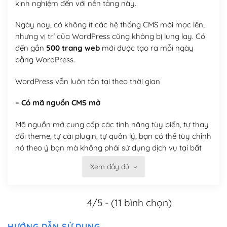
kinh nghiệm đến với nền tảng này.
Ngày nay, có không ít các hệ thống CMS mới mọc lên,
nhưng vị trí của WordPress cũng không bị lung lay. Có
đến gần
500 trang web
mới được tạo ra mỗi ngày
bằng WordPress.
WordPress vẫn luôn tồn tại theo thời gian
– Có mã nguồn CMS mở
Mã nguồn mở cung cấp các tính năng tùy biến, tự thay
đổi theme, tự cài plugin, tự quản lý, bạn có thể tùy chỉnh
nó theo ý bạn mà không phải sử dụng dịch vụ tại bất
kỳ đơn vị nào.
Xem đầy đủ
Việc của bạn là đăng ký một tên miền và hosting để
chạy WordPress.
4/5 - (11 bình chọn)
Có thể tùy biến trên website WordPress
HƯỚNG DẪN SỬ DỤNG