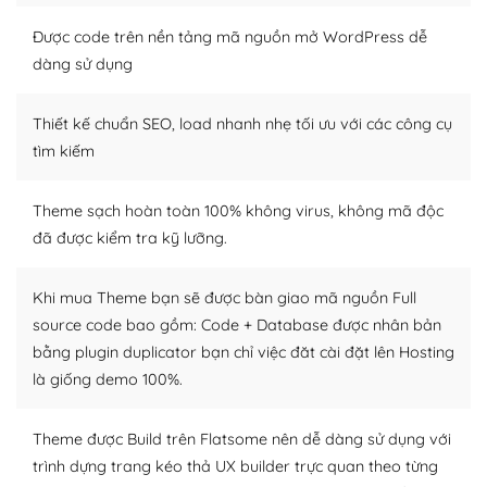
thiết kế tốt, bạn có thể tự sửa đổi. Nếu không bạn có thể
tìm kiếm chúng trên Internet hoặc nhờ chuyên gia.
Được code trên nền tảng mã nguồn mở WordPress dễ
dàng sử dụng
Dễ dàng tùy chỉnh trên WordPress
Thiết kế chuẩn SEO, load nhanh nhẹ tối ưu với các công cụ
– Sở hữu một cộng đồng lớn, sẵn sàng hỗ trợ
tìm kiếm
WordPress là nơi lưu trữ cho một diễn đàn cộng đồng
khổng lồ được kiểm duyệt bởi các nhân viên và những
Theme sạch hoàn toàn 100% không virus, không mã độc
người cuồng tín WordPress.
đã được kiểm tra kỹ lưỡng.
Nếu bạn gặp khó khăn, bạn có thể lên mạng và tìm
kiếm những cộng đồng WordPress, họ sẽ giúp bạn trả
Khi mua Theme bạn sẽ được bàn giao mã nguồn Full
lời, giải đáp vấn đề của bạn.
source code bao gồm: Code + Database được nhân bản
bằng plugin duplicator bạn chỉ việc đăt cài đặt lên Hosting
Cộng đồng sử dụng WordPress sẵn sàng hỗ trợ bạn
là giống demo 100%.
– Đa dạng plugin và themes
Theme được Build trên Flatsome nên dễ dàng sử dụng với
Plugin mở rộng là thành phần cài đặt thêm vào
trình dựng trang kéo thả UX builder trực quan theo từng
WordPress để tăng thêm các tính năng cần thiết. Có