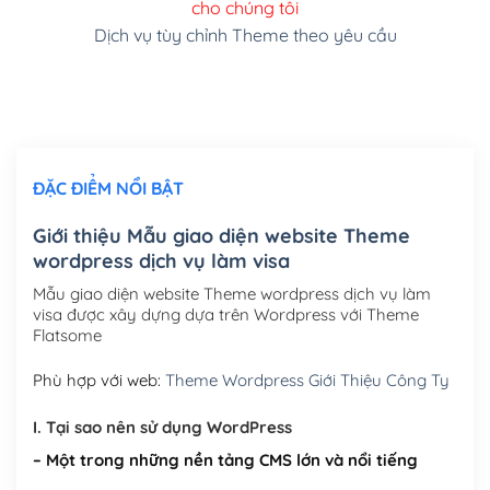
cho chúng tôi
(+150,000₫)
Dịch vụ tùy chỉnh Theme theo yêu cầu
Cài đặt SMTP Mail cho site Wordpress
(+100,000₫)
Thiết kế logo đơn giản để đăng web
(+300,000₫)
Chỉnh sửa site theo yêu cầu tuỳ chọn
(+2,000,000₫)
ĐẶC ĐIỂM NỔI BẬT
Mua thêm Host + Tên miền
Tên miền quốc tế .com .net .org (1 năm)
(+300,000₫)
Giới thiệu Mẫu giao diện website Theme
wordpress dịch vụ làm visa
Tên miền Việt Nam .vn (1 năm)
(+550,000₫)
Mẫu giao diện website Theme wordpress dịch vụ làm
Hosting 2GB SSD (1 năm)
(+450,000₫)
visa được xây dựng dựa trên Wordpress với Theme
Flatsome
Hosting 3GB SSD (1 năm)
(+550,000₫)
Phù hợp với web:
Theme Wordpress Giới Thiệu Công Ty
Hosting 5GB SSD (1 năm)
(+650,000₫)
I. Tại sao nên sử dụng WordPress
Hosting 8GB SSD (1 năm)
(+950,000₫)
– Một trong những nền tảng CMS lớn và nổi tiếng