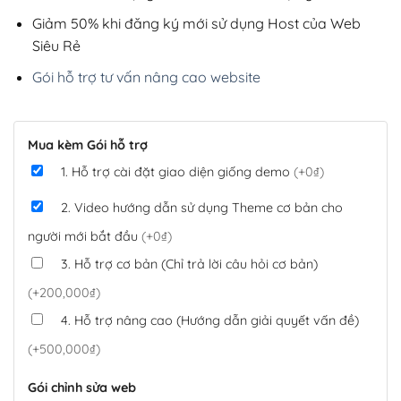
Giảm 50% khi đăng ký mới sử dụng Host của Web
Siêu Rẻ
Gói hỗ trợ tư vấn nâng cao website
Mua kèm Gói hỗ trợ
1. Hỗ trợ cài đặt giao diện giống demo
(+0₫)
2. Video hướng dẫn sử dụng Theme cơ bản cho
người mới bắt đầu
(+0₫)
3. Hỗ trợ cơ bản (Chỉ trả lời câu hỏi cơ bản)
(+200,000₫)
4. Hỗ trợ nâng cao (Hướng dẫn giải quyết vấn đề)
(+500,000₫)
Gói chỉnh sửa web