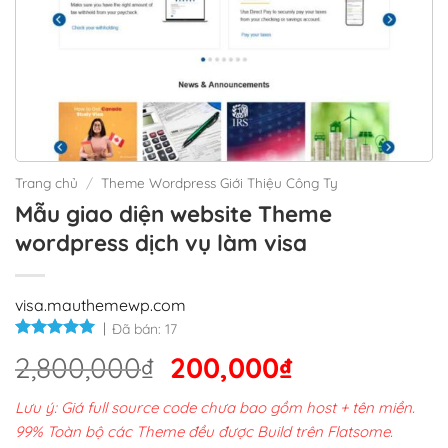
Trang chủ
/
Theme Wordpress Giới Thiệu Công Ty
Mẫu giao diện website Theme
wordpress dịch vụ làm visa
visa.mauthemewp.com
Đã bán:
17
Giá
Giá
2,800,000
₫
200,000
₫
gốc
hiện
Lưu ý: Giá full source code chưa bao gồm host + tên miền.
là:
tại
99% Toàn bộ các Theme đều được Build trên Flatsome.