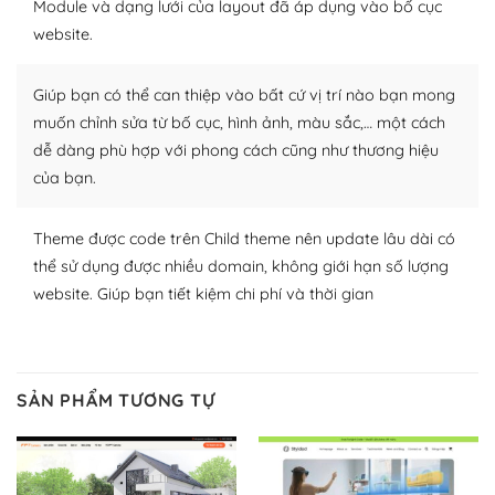
Module và dạng lưới của layout đã áp dụng vào bố cục
nhiều plugin trả phí hoặc miễn phí.
website.
Nhờ lượng người dùng đông đảo, thư viện themes và
plugin của WordPress rất phong phú. Bạn có thể thỏa
Giúp bạn có thể can thiệp vào bất cứ vị trí nào bạn mong
thích chọn lựa plugin và themes phù hợp cho mục đích
muốn chỉnh sửa từ bố cục, hình ảnh, màu sắc,… một cách
lập website của mình.
dễ dàng phù hợp với phong cách cũng như thương hiệu
của bạn.
WordPress đa dạng plugin và themes
– Dễ sử dụng
Theme được code trên Child theme nên update lâu dài có
thể sử dụng được nhiều domain, không giới hạn số lượng
Với mọi Hosting bất kỳ thì WordPress đều có thể dễ
website. Giúp bạn tiết kiệm chi phí và thời gian
dàng thiết lập vì thực tế nó đã cung cấp khoảng 60%
toàn bộ web.
Và bạn có toàn quyền tự do khi quyết định nơi lưu trữ
SẢN PHẨM TƯƠNG TỰ
trang web WordPress của bạn.
Dễ dàng lựa chọn Hosting cho website WordPress