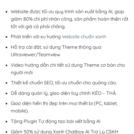
2,800,000₫.
là:
200,000₫.
Website được tối ưu quy trình sản xuất bằng AI, giúp
giảm 80% chi phí nhân công, sản phẩm hoàn thiện rất
tốt với giá cả phải chăng.
Phát triển với xu hướng
Website chuẩn xanh
Hỗ trợ cài đặt, sử dụng Theme thông qua
Ultraviewer/Teamview
Video hướng dẫn chi tiết sử dụng Theme cơ bản cho
người mới
Thiết kế chuẩn SEO, tối ưu chuẩn cho quảng cáo.
Dễ dàng quản lý, giao diện tùy chỉnh KÉO – THẢ.
Giao diện hiển thị đẹp trên mọi thiết bị (PC, tablet,
mobile).
Tặng Plugin Tự động tạo bài viết bằng AI
Giảm 50% sử dụng Xanh Chatbox AI Trợ Lý CSKH