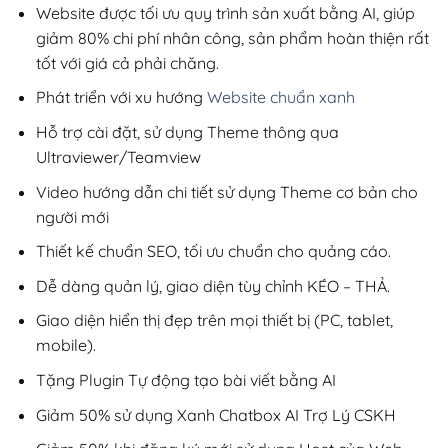
1,300,000₫
Website được tối ưu quy trình sản xuất bằng AI, giúp
giảm 80% chi phí nhân công, sản phẩm hoàn thiện rất
tốt với giá cả phải chăng.
Phát triển với xu hướng
Website chuẩn xanh
Hỗ trợ cài đặt, sử dụng Theme thông qua
Ultraviewer/Teamview
Video hướng dẫn chi tiết sử dụng Theme cơ bản cho
người mới
Thiết kế chuẩn SEO, tối ưu chuẩn cho quảng cáo.
Dễ dàng quản lý, giao diện tùy chỉnh KÉO – THẢ.
Giao diện hiển thị đẹp trên mọi thiết bị (PC, tablet,
mobile).
Tặng Plugin Tự động tạo bài viết bằng AI
Giảm 50% sử dụng Xanh Chatbox AI Trợ Lý CSKH