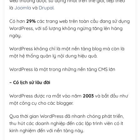
web thường được sử dụng nhất trên thế giới, tiếp theo
là
Joomla
và
Drupal
.
Có hơn
29%
các trang web trên toàn cầu đang sử dụng
WordPress, với số lượng không ngừng tăng lên hàng
ngày.
WordPress không chỉ là một nền tảng blog mà còn là
một hệ thống quản lý nội dung hiệu quả.
WordPress là một trong những nền tảng CMS lớn
– Có lịch sử lâu đời
WordPress được ra mắt vào năm
2003
và bắt đầu như
một công cụ cho các blogger.
Qua thời gian WordPress đã nhanh chóng phát triển,
thu hút các doanh nghiệp đến các lập trình viên có ít
kinh nghiệm đến với nền tảng này.