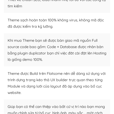
tìm kiếm
Dễ dàng tùy chỉnh trên WordPress
– Sở hữu một cộng đồng lớn, sẵn sàng hỗ trợ
Theme sạch hoàn toàn 100% không virus, không mã độc
đã được kiểm tra kỹ lưỡng.
WordPress là nơi lưu trữ cho một diễn đàn cộng đồng
khổng lồ được kiểm duyệt bởi các nhân viên và những
Khi mua Theme bạn sẽ được bàn giao mã nguồn Full
người cuồng tín WordPress.
source code bao gồm: Code + Database được nhân bản
bằng plugin duplicator bạn chỉ việc đăt cài đặt lên Hosting
Nếu bạn gặp khó khăn, bạn có thể lên mạng và tìm
kiếm những cộng đồng WordPress, họ sẽ giúp bạn trả
là giống demo 100%.
lời, giải đáp vấn đề của bạn.
Theme được Build trên Flatsome nên dễ dàng sử dụng với
Cộng đồng sử dụng WordPress sẵn sàng hỗ trợ bạn
trình dựng trang kéo thả UX builder trực quan theo từng
Module và dạng lưới của layout đã áp dụng vào bố cục
– Đa dạng plugin và themes
website.
Plugin mở rộng là thành phần cài đặt thêm vào
WordPress để tăng thêm các tính năng cần thiết. Có
Giúp bạn có thể can thiệp vào bất cứ vị trí nào bạn mong
nhiều plugin trả phí hoặc miễn phí.
muốn chỉnh sửa từ bố cục, hình ảnh, màu sắc,… một cách