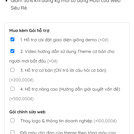
Giảm 50% khi đăng ký mới sử dụng Host của Web
Siêu Rẻ
Mua kèm Gói hỗ trợ
1. Hỗ trợ cài đặt giao diện giống demo
(+0₫)
2. Video hướng dẫn sử dụng Theme cơ bản cho
người mới bắt đầu
(+0₫)
3. Hỗ trợ cơ bản (Chỉ trả lời câu hỏi cơ bản)
(+200,000₫)
4. Hỗ trợ nâng cao (Hướng dẫn giải quyết vấn đề)
(+500,000₫)
Gói chỉnh sửa web
Thay logo & thông tin doanh nghiệp
(+100,000₫)
Đổi màu chủ đạo của theme theo tông màu của