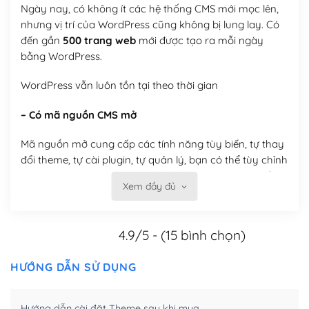
Ngày nay, có không ít các hệ thống CMS mới mọc lên,
nhưng vị trí của WordPress cũng không bị lung lay. Có
đến gần
500 trang web
mới được tạo ra mỗi ngày
bằng WordPress.
WordPress vẫn luôn tồn tại theo thời gian
– Có mã nguồn CMS mở
Mã nguồn mở cung cấp các tính năng tùy biến, tự thay
đổi theme, tự cài plugin, tự quản lý, bạn có thể tùy chỉnh
nó theo ý bạn mà không phải sử dụng dịch vụ tại bất
Xem đầy đủ
kỳ đơn vị nào.
Việc của bạn là đăng ký một tên miền và hosting để
4.9/5 - (15 bình chọn)
chạy WordPress.
Có thể tùy biến trên website WordPress
HƯỚNG DẪN SỬ DỤNG
– Thân thiện với công cụ tìm kiếm
Hướng dẫn cài đặt Theme sau khi mua