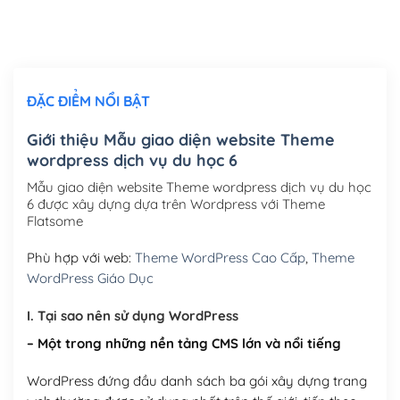
Thiết kế logo đơn giản để đăng web
(+300,000₫)
Chỉnh sửa site theo yêu cầu tuỳ chọn
(+2,000,000₫)
ĐẶC ĐIỂM NỔI BẬT
Mua thêm Host + Tên miền
Tên miền quốc tế .com .net .org (1 năm)
(+300,000₫)
Giới thiệu Mẫu giao diện website Theme
wordpress dịch vụ du học 6
Tên miền Việt Nam .vn (1 năm)
(+550,000₫)
Mẫu giao diện website Theme wordpress dịch vụ du học
Hosting 2GB SSD (1 năm)
(+450,000₫)
6 được xây dựng dựa trên Wordpress với Theme
Flatsome
Hosting 3GB SSD (1 năm)
(+550,000₫)
Phù hợp với web:
Theme WordPress Cao Cấp
,
Theme
Hosting 5GB SSD (1 năm)
(+650,000₫)
WordPress Giáo Dục
Hosting 8GB SSD (1 năm)
(+950,000₫)
I. Tại sao nên sử dụng WordPress
– Một trong những nền tảng CMS lớn và nổi tiếng
WordPress đứng đầu danh sách ba gói xây dựng trang