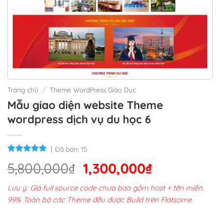
Trang chủ
/
Theme WordPress Giáo Dục
Mẫu giao diện website Theme
wordpress dịch vụ du học 6
Đã bán:
15
Giá
Giá
5,800,000
₫
1,300,000
₫
gốc
hiện
Lưu ý: Giá full source code chưa bao gồm host + tên miền.
là:
tại
99% Toàn bộ các Theme đều được Build trên Flatsome.
5,800,000₫.
là: