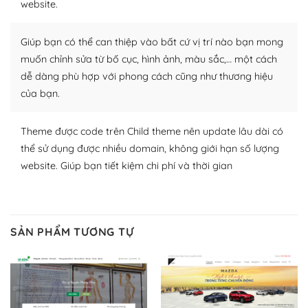
website.
nhiều plugin trả phí hoặc miễn phí.
Giúp bạn có thể can thiệp vào bất cứ vị trí nào bạn mong
Nhờ lượng người dùng đông đảo, thư viện themes và
plugin của WordPress rất phong phú. Bạn có thể thỏa
muốn chỉnh sửa từ bố cục, hình ảnh, màu sắc,… một cách
thích chọn lựa plugin và themes phù hợp cho mục đích
dễ dàng phù hợp với phong cách cũng như thương hiệu
lập website của mình.
của bạn.
WordPress đa dạng plugin và themes
Theme được code trên Child theme nên update lâu dài có
thể sử dụng được nhiều domain, không giới hạn số lượng
– Dễ sử dụng
website. Giúp bạn tiết kiệm chi phí và thời gian
Với mọi Hosting bất kỳ thì WordPress đều có thể dễ
dàng thiết lập vì thực tế nó đã cung cấp khoảng 60%
toàn bộ web.
SẢN PHẨM TƯƠNG TỰ
Và bạn có toàn quyền tự do khi quyết định nơi lưu trữ
trang web WordPress của bạn.
Dễ dàng lựa chọn Hosting cho website WordPress