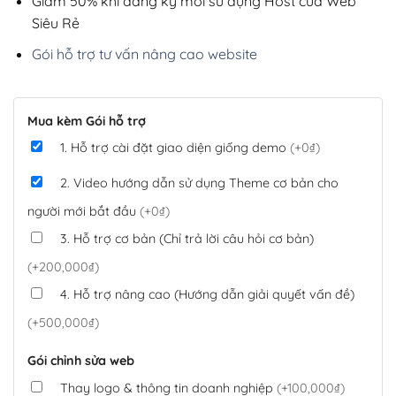
Giảm 50% khi đăng ký mới sử dụng Host của Web
Siêu Rẻ
Gói hỗ trợ tư vấn nâng cao website
Mua kèm Gói hỗ trợ
1. Hỗ trợ cài đặt giao diện giống demo
(+0₫)
2. Video hướng dẫn sử dụng Theme cơ bản cho
người mới bắt đầu
(+0₫)
3. Hỗ trợ cơ bản (Chỉ trả lời câu hỏi cơ bản)
(+200,000₫)
4. Hỗ trợ nâng cao (Hướng dẫn giải quyết vấn đề)
(+500,000₫)
Gói chỉnh sửa web
Thay logo & thông tin doanh nghiệp
(+100,000₫)