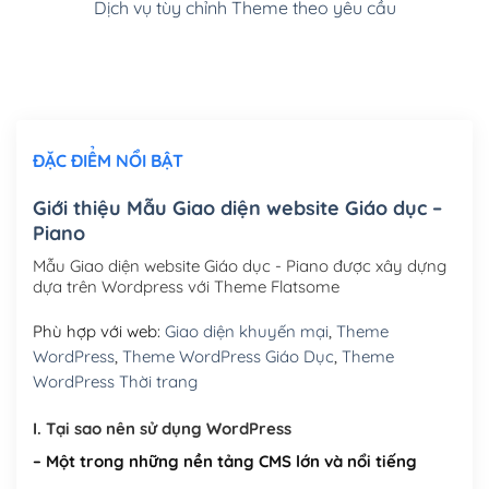
Dịch vụ tùy chỉnh Theme theo yêu cầu
Cài đặt SMTP Mail cho site Wordpress
(+100,000₫)
Thiết kế logo đơn giản để đăng web
(+300,000₫)
Chỉnh sửa site theo yêu cầu tuỳ chọn
(+2,000,000₫)
ĐẶC ĐIỂM NỔI BẬT
Mua thêm Host + Tên miền
Tên miền quốc tế .com .net .org (1 năm)
(+300,000₫)
Giới thiệu Mẫu Giao diện website Giáo dục –
Piano
Tên miền Việt Nam .vn (1 năm)
(+550,000₫)
Mẫu Giao diện website Giáo dục - Piano được xây dựng
Hosting 2GB SSD (1 năm)
(+450,000₫)
dựa trên Wordpress với Theme Flatsome
Hosting 3GB SSD (1 năm)
(+550,000₫)
Phù hợp với web:
Giao diện khuyến mại
,
Theme
WordPress
,
Theme WordPress Giáo Dục
,
Theme
Hosting 5GB SSD (1 năm)
(+650,000₫)
WordPress Thời trang
Hosting 8GB SSD (1 năm)
(+950,000₫)
I. Tại sao nên sử dụng WordPress
– Một trong những nền tảng CMS lớn và nổi tiếng