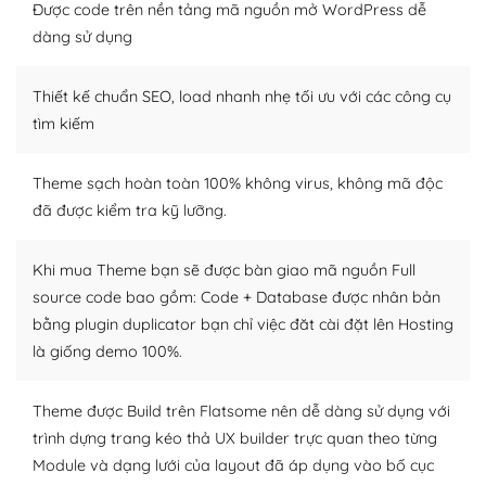
Được code trên nền tảng mã nguồn mở WordPress dễ
thiết kế tốt, bạn có thể tự sửa đổi. Nếu không bạn có thể
tìm kiếm chúng trên Internet hoặc nhờ chuyên gia.
dàng sử dụng
Dễ dàng tùy chỉnh trên WordPress
Thiết kế chuẩn SEO, load nhanh nhẹ tối ưu với các công cụ
tìm kiếm
– Sở hữu một cộng đồng lớn, sẵn sàng hỗ trợ
WordPress là nơi lưu trữ cho một diễn đàn cộng đồng
Theme sạch hoàn toàn 100% không virus, không mã độc
khổng lồ được kiểm duyệt bởi các nhân viên và những
đã được kiểm tra kỹ lưỡng.
người cuồng tín WordPress.
Nếu bạn gặp khó khăn, bạn có thể lên mạng và tìm
Khi mua Theme bạn sẽ được bàn giao mã nguồn Full
kiếm những cộng đồng WordPress, họ sẽ giúp bạn trả
source code bao gồm: Code + Database được nhân bản
lời, giải đáp vấn đề của bạn.
bằng plugin duplicator bạn chỉ việc đăt cài đặt lên Hosting
là giống demo 100%.
Cộng đồng sử dụng WordPress sẵn sàng hỗ trợ bạn
Theme được Build trên Flatsome nên dễ dàng sử dụng với
– Đa dạng plugin và themes
trình dựng trang kéo thả UX builder trực quan theo từng
Plugin mở rộng là thành phần cài đặt thêm vào
Module và dạng lưới của layout đã áp dụng vào bố cục
WordPress để tăng thêm các tính năng cần thiết. Có