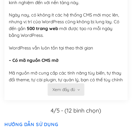
kinh nghiệm đến với nền tảng này.
Ngày nay, có không ít các hệ thống CMS mới mọc lên,
nhưng vị trí của WordPress cũng không bị lung lay. Có
đến gần
500 trang web
mới được tạo ra mỗi ngày
bằng WordPress.
WordPress vẫn luôn tồn tại theo thời gian
– Có mã nguồn CMS mở
Mã nguồn mở cung cấp các tính năng tùy biến, tự thay
đổi theme, tự cài plugin, tự quản lý, bạn có thể tùy chỉnh
nó theo ý bạn mà không phải sử dụng dịch vụ tại bất
Xem đầy đủ
kỳ đơn vị nào.
Việc của bạn là đăng ký một tên miền và hosting để
4/5 - (12 bình chọn)
chạy WordPress.
HƯỚNG DẪN SỬ DỤNG
Có thể tùy biến trên website WordPress