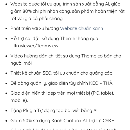
99,000₫.
Website được tối ưu quy trình sản xuất bằng AI, giúp
giảm 80% chi phí nhân công, sản phẩm hoàn thiện rất
tốt với giá cả phải chăng.
Phát triển với xu hướng
Website chuẩn xanh
Hỗ trợ cài đặt, sử dụng Theme thông qua
Ultraviewer/Teamview
Video hướng dẫn chi tiết sử dụng Theme cơ bản cho
người mới
Thiết kế chuẩn SEO, tối ưu chuẩn cho quảng cáo.
Dễ dàng quản lý, giao diện tùy chỉnh KÉO – THẢ.
Giao diện hiển thị đẹp trên mọi thiết bị (PC, tablet,
mobile).
Tặng Plugin Tự động tạo bài viết bằng AI
Giảm 50% sử dụng Xanh Chatbox AI Trợ Lý CSKH