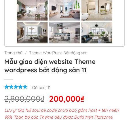
Trang chủ
/
Theme WordPress Bất động sản
Mẫu giao diện website Theme
wordpress bất động sản 11
Đã bán:
11
Giá
Giá
2,800,000
₫
200,000
₫
gốc
hiện
Lưu ý: Giá full source code chưa bao gồm host + tên miền.
là:
tại
99% Toàn bộ các Theme đều được Build trên Flatsome.
2,800,000₫.
là: