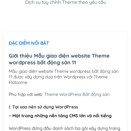
Dịch vụ tùy chỉnh Theme theo yêu cầu
Cài đặt SMTP Mail cho site Wordpress
(+100,000₫)
Thiết kế logo đơn giản để đăng web
(+300,000₫)
Chỉnh sửa site theo yêu cầu tuỳ chọn
(+2,000,000₫)
ĐẶC ĐIỂM NỔI BẬT
Mua thêm Host + Tên miền
Tên miền quốc tế .com .net .org (1 năm)
(+300,000₫)
Giới thiệu Mẫu giao diện website Theme
wordpress bất động sản 11
Tên miền Việt Nam .vn (1 năm)
(+550,000₫)
Mẫu giao diện website Theme wordpress bất động sản
Hosting 2GB SSD (1 năm)
(+450,000₫)
11 được xây dựng dựa trên Wordpress với Theme
Flatsome
Hosting 3GB SSD (1 năm)
(+550,000₫)
Phù hợp với web:
Theme WordPress Bất động sản
Hosting 5GB SSD (1 năm)
(+650,000₫)
I. Tại sao nên sử dụng WordPress
Hosting 8GB SSD (1 năm)
(+950,000₫)
– Một trong những nền tảng CMS lớn và nổi tiếng
WordPress đứng đầu danh sách ba gói xây dựng trang