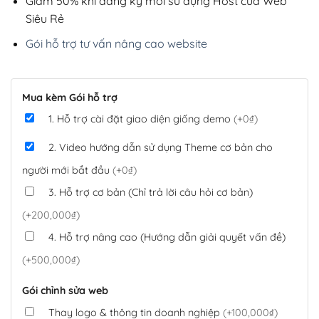
Giảm 50% khi đăng ký mới sử dụng Host của Web
Siêu Rẻ
Gói hỗ trợ tư vấn nâng cao website
Mua kèm Gói hỗ trợ
1. Hỗ trợ cài đặt giao diện giống demo
(+0₫)
2. Video hướng dẫn sử dụng Theme cơ bản cho
người mới bắt đầu
(+0₫)
3. Hỗ trợ cơ bản (Chỉ trả lời câu hỏi cơ bản)
(+200,000₫)
4. Hỗ trợ nâng cao (Hướng dẫn giải quyết vấn đề)
(+500,000₫)
Gói chỉnh sửa web
Thay logo & thông tin doanh nghiệp
(+100,000₫)