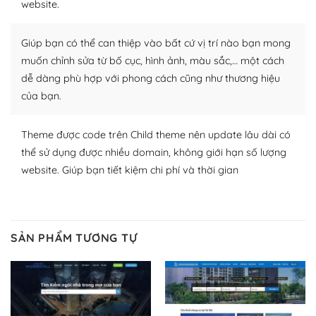
website.
Nhờ lượng người dùng đông đảo, thư viện themes và
plugin của WordPress rất phong phú. Bạn có thể thỏa
Giúp bạn có thể can thiệp vào bất cứ vị trí nào bạn mong
thích chọn lựa plugin và themes phù hợp cho mục đích
muốn chỉnh sửa từ bố cục, hình ảnh, màu sắc,… một cách
lập website của mình.
dễ dàng phù hợp với phong cách cũng như thương hiệu
của bạn.
WordPress đa dạng plugin và themes
– Dễ sử dụng
Theme được code trên Child theme nên update lâu dài có
thể sử dụng được nhiều domain, không giới hạn số lượng
Với mọi Hosting bất kỳ thì WordPress đều có thể dễ
website. Giúp bạn tiết kiệm chi phí và thời gian
dàng thiết lập vì thực tế nó đã cung cấp khoảng 60%
toàn bộ web.
Và bạn có toàn quyền tự do khi quyết định nơi lưu trữ
SẢN PHẨM TƯƠNG TỰ
trang web WordPress của bạn.
Dễ dàng lựa chọn Hosting cho website WordPress
– Bảo mật cực tốt