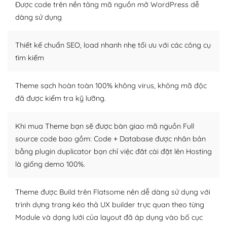
tìm kiếm chúng trên Internet hoặc nhờ chuyên gia.
Được code trên nền tảng mã nguồn mở WordPress dễ
dàng sử dụng
Dễ dàng tùy chỉnh trên WordPress
Thiết kế chuẩn SEO, load nhanh nhẹ tối ưu với các công cụ
– Sở hữu một cộng đồng lớn, sẵn sàng hỗ trợ
tìm kiếm
WordPress là nơi lưu trữ cho một diễn đàn cộng đồng
khổng lồ được kiểm duyệt bởi các nhân viên và những
Theme sạch hoàn toàn 100% không virus, không mã độc
người cuồng tín WordPress.
đã được kiểm tra kỹ lưỡng.
Nếu bạn gặp khó khăn, bạn có thể lên mạng và tìm
kiếm những cộng đồng WordPress, họ sẽ giúp bạn trả
Khi mua Theme bạn sẽ được bàn giao mã nguồn Full
lời, giải đáp vấn đề của bạn.
source code bao gồm: Code + Database được nhân bản
bằng plugin duplicator bạn chỉ việc đăt cài đặt lên Hosting
Cộng đồng sử dụng WordPress sẵn sàng hỗ trợ bạn
là giống demo 100%.
– Đa dạng plugin và themes
Theme được Build trên Flatsome nên dễ dàng sử dụng với
Plugin mở rộng là thành phần cài đặt thêm vào
trình dựng trang kéo thả UX builder trực quan theo từng
WordPress để tăng thêm các tính năng cần thiết. Có
Module và dạng lưới của layout đã áp dụng vào bố cục
nhiều plugin trả phí hoặc miễn phí.