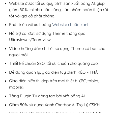
200,000₫.
Website được tối ưu quy trình sản xuất bằng AI, giúp
giảm 80% chi phí nhân công, sản phẩm hoàn thiện rất
tốt với giá cả phải chăng.
Phát triển với xu hướng
Website chuẩn xanh
Hỗ trợ cài đặt, sử dụng Theme thông qua
Ultraviewer/Teamview
Video hướng dẫn chi tiết sử dụng Theme cơ bản cho
người mới
Thiết kế chuẩn SEO, tối ưu chuẩn cho quảng cáo.
Dễ dàng quản lý, giao diện tùy chỉnh KÉO – THẢ.
Giao diện hiển thị đẹp trên mọi thiết bị (PC, tablet,
mobile).
Tặng Plugin Tự động tạo bài viết bằng AI
Giảm 50% sử dụng Xanh Chatbox AI Trợ Lý CSKH