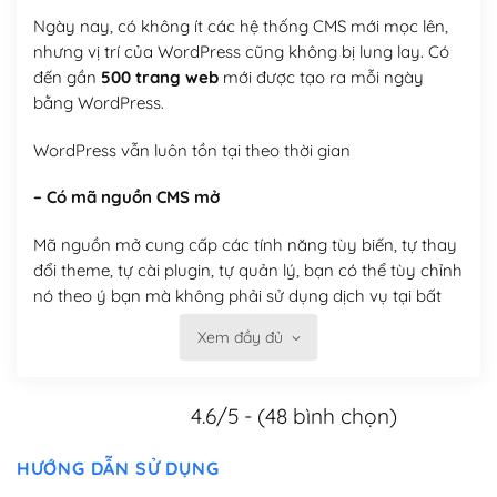
Ngày nay, có không ít các hệ thống CMS mới mọc lên,
nhưng vị trí của WordPress cũng không bị lung lay. Có
đến gần
500 trang web
mới được tạo ra mỗi ngày
bằng WordPress.
WordPress vẫn luôn tồn tại theo thời gian
– Có mã nguồn CMS mở
Mã nguồn mở cung cấp các tính năng tùy biến, tự thay
đổi theme, tự cài plugin, tự quản lý, bạn có thể tùy chỉnh
nó theo ý bạn mà không phải sử dụng dịch vụ tại bất
kỳ đơn vị nào.
Xem đầy đủ
Việc của bạn là đăng ký một tên miền và hosting để
chạy WordPress.
4.6/5 - (48 bình chọn)
Có thể tùy biến trên website WordPress
HƯỚNG DẪN SỬ DỤNG
– Thân thiện với công cụ tìm kiếm