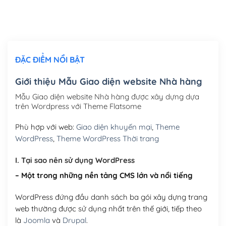
Thiết kế logo đơn giản để đăng web
(+300,000₫)
Chỉnh sửa site theo yêu cầu tuỳ chọn
(+2,000,000₫)
ĐẶC ĐIỂM NỔI BẬT
Mua thêm Host + Tên miền
Tên miền quốc tế .com .net .org (1 năm)
(+300,000₫)
Giới thiệu Mẫu Giao diện website Nhà hàng
Tên miền Việt Nam .vn (1 năm)
(+550,000₫)
Mẫu Giao diện website Nhà hàng được xây dựng dựa
trên Wordpress với Theme Flatsome
Hosting 2GB SSD (1 năm)
(+450,000₫)
Phù hợp với web:
Giao diện khuyến mại
,
Theme
Hosting 3GB SSD (1 năm)
(+550,000₫)
WordPress
,
Theme WordPress Thời trang
Hosting 5GB SSD (1 năm)
(+650,000₫)
I. Tại sao nên sử dụng WordPress
– Một trong những nền tảng CMS lớn và nổi tiếng
Hosting 8GB SSD (1 năm)
(+950,000₫)
WordPress đứng đầu danh sách ba gói xây dựng trang
web thường được sử dụng nhất trên thế giới, tiếp theo
là
Joomla
và
Drupal
.