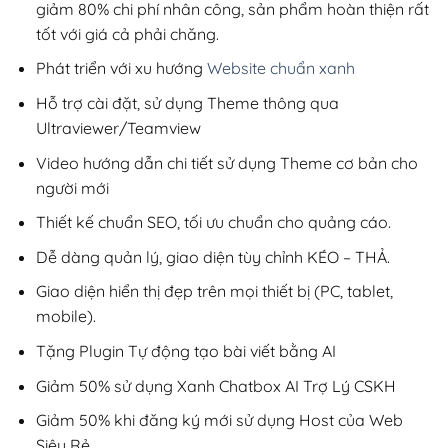
giảm 80% chi phí nhân công, sản phẩm hoàn thiện rất
tốt với giá cả phải chăng.
Phát triển với xu hướng
Website chuẩn xanh
Hỗ trợ cài đặt, sử dụng Theme thông qua
Ultraviewer/Teamview
Video hướng dẫn chi tiết sử dụng Theme cơ bản cho
người mới
Thiết kế chuẩn SEO, tối ưu chuẩn cho quảng cáo.
Dễ dàng quản lý, giao diện tùy chỉnh KÉO – THẢ.
Giao diện hiển thị đẹp trên mọi thiết bị (PC, tablet,
mobile).
Tặng Plugin Tự động tạo bài viết bằng AI
Giảm 50% sử dụng Xanh Chatbox AI Trợ Lý CSKH
Giảm 50% khi đăng ký mới sử dụng Host của Web
Siêu Rẻ