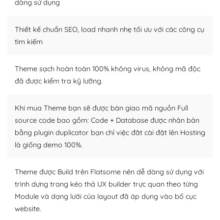
Dễ dàng tùy chỉnh trên WordPress
dàng sử dụng
– Sở hữu một cộng đồng lớn, sẵn sàng hỗ trợ
Thiết kế chuẩn SEO, load nhanh nhẹ tối ưu với các công cụ
WordPress là nơi lưu trữ cho một diễn đàn cộng đồng
tìm kiếm
khổng lồ được kiểm duyệt bởi các nhân viên và những
người cuồng tín WordPress.
Theme sạch hoàn toàn 100% không virus, không mã độc
đã được kiểm tra kỹ lưỡng.
Nếu bạn gặp khó khăn, bạn có thể lên mạng và tìm
kiếm những cộng đồng WordPress, họ sẽ giúp bạn trả
lời, giải đáp vấn đề của bạn.
Khi mua Theme bạn sẽ được bàn giao mã nguồn Full
source code bao gồm: Code + Database được nhân bản
Cộng đồng sử dụng WordPress sẵn sàng hỗ trợ bạn
bằng plugin duplicator bạn chỉ việc đăt cài đặt lên Hosting
là giống demo 100%.
– Đa dạng plugin và themes
Plugin mở rộng là thành phần cài đặt thêm vào
Theme được Build trên Flatsome nên dễ dàng sử dụng với
WordPress để tăng thêm các tính năng cần thiết. Có
trình dựng trang kéo thả UX builder trực quan theo từng
nhiều plugin trả phí hoặc miễn phí.
Module và dạng lưới của layout đã áp dụng vào bố cục
website.
Nhờ lượng người dùng đông đảo, thư viện themes và