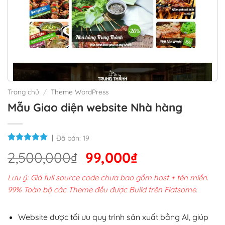
Trang chủ
/
Theme WordPress
Mẫu Giao diện website Nhà hàng
Đã bán:
19
Giá
Giá
2,500,000
₫
99,000
₫
gốc
hiện
Lưu ý: Giá full source code chưa bao gồm host + tên miền.
là:
tại
99% Toàn bộ các Theme đều được Build trên Flatsome.
2,500,000₫.
là:
99,000₫.
Website được tối ưu quy trình sản xuất bằng AI, giúp