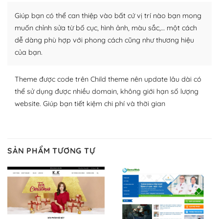
plugin của WordPress rất phong phú. Bạn có thể thỏa
Giúp bạn có thể can thiệp vào bất cứ vị trí nào bạn mong
thích chọn lựa plugin và themes phù hợp cho mục đích
lập website của mình.
muốn chỉnh sửa từ bố cục, hình ảnh, màu sắc,… một cách
dễ dàng phù hợp với phong cách cũng như thương hiệu
WordPress đa dạng plugin và themes
của bạn.
– Dễ sử dụng
Theme được code trên Child theme nên update lâu dài có
Với mọi Hosting bất kỳ thì WordPress đều có thể dễ
thể sử dụng được nhiều domain, không giới hạn số lượng
dàng thiết lập vì thực tế nó đã cung cấp khoảng 60%
website. Giúp bạn tiết kiệm chi phí và thời gian
toàn bộ web.
Và bạn có toàn quyền tự do khi quyết định nơi lưu trữ
trang web WordPress của bạn.
SẢN PHẨM TƯƠNG TỰ
Dễ dàng lựa chọn Hosting cho website WordPress
– Bảo mật cực tốt
Vì WordPress hiện là nền tảng xây dựng trang web và
blog lớn nhất trên thế giới, quan trọng nhất là bảo vệ