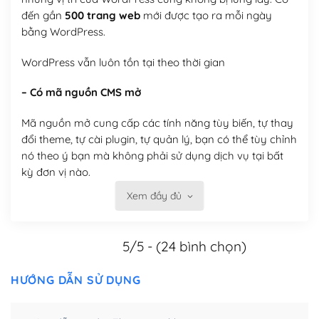
đến gần
500 trang web
mới được tạo ra mỗi ngày
bằng WordPress.
WordPress vẫn luôn tồn tại theo thời gian
– Có mã nguồn CMS mở
Mã nguồn mở cung cấp các tính năng tùy biến, tự thay
đổi theme, tự cài plugin, tự quản lý, bạn có thể tùy chỉnh
nó theo ý bạn mà không phải sử dụng dịch vụ tại bất
kỳ đơn vị nào.
Xem đầy đủ
Việc của bạn là đăng ký một tên miền và hosting để
chạy WordPress.
5/5 - (24 bình chọn)
Có thể tùy biến trên website WordPress
– Thân thiện với công cụ tìm kiếm
HƯỚNG DẪN SỬ DỤNG
WordPress được thiết kế để thân thiện với SEO vì