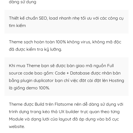
tìm kiếm chúng trên Internet hoặc nhờ chuyên gia.
dàng sử dụng
Dễ dàng tùy chỉnh trên WordPress
Thiết kế chuẩn SEO, load nhanh nhẹ tối ưu với các công cụ
– Sở hữu một cộng đồng lớn, sẵn sàng hỗ trợ
tìm kiếm
WordPress là nơi lưu trữ cho một diễn đàn cộng đồng
Theme sạch hoàn toàn 100% không virus, không mã độc
khổng lồ được kiểm duyệt bởi các nhân viên và những
đã được kiểm tra kỹ lưỡng.
người cuồng tín WordPress.
Nếu bạn gặp khó khăn, bạn có thể lên mạng và tìm
Khi mua Theme bạn sẽ được bàn giao mã nguồn Full
kiếm những cộng đồng WordPress, họ sẽ giúp bạn trả
source code bao gồm: Code + Database được nhân bản
lời, giải đáp vấn đề của bạn.
bằng plugin duplicator bạn chỉ việc đăt cài đặt lên Hosting
là giống demo 100%.
Cộng đồng sử dụng WordPress sẵn sàng hỗ trợ bạn
– Đa dạng plugin và themes
Theme được Build trên Flatsome nên dễ dàng sử dụng với
trình dựng trang kéo thả UX builder trực quan theo từng
Plugin mở rộng là thành phần cài đặt thêm vào
Module và dạng lưới của layout đã áp dụng vào bố cục
WordPress để tăng thêm các tính năng cần thiết. Có
website.
nhiều plugin trả phí hoặc miễn phí.