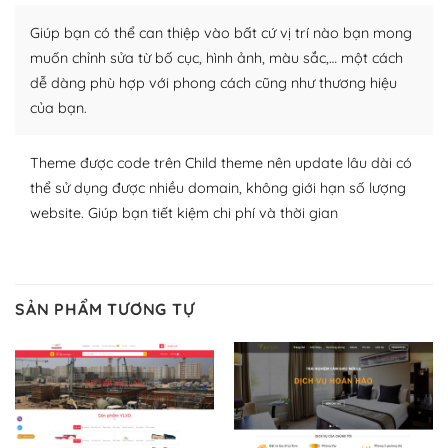
Nhờ lượng người dùng đông đảo, thư viện themes và
Giúp bạn có thể can thiệp vào bất cứ vị trí nào bạn mong
plugin của WordPress rất phong phú. Bạn có thể thỏa
muốn chỉnh sửa từ bố cục, hình ảnh, màu sắc,… một cách
thích chọn lựa plugin và themes phù hợp cho mục đích
dễ dàng phù hợp với phong cách cũng như thương hiệu
lập website của mình.
của bạn.
WordPress đa dạng plugin và themes
Theme được code trên Child theme nên update lâu dài có
– Dễ sử dụng
thể sử dụng được nhiều domain, không giới hạn số lượng
website. Giúp bạn tiết kiệm chi phí và thời gian
Với mọi Hosting bất kỳ thì WordPress đều có thể dễ
dàng thiết lập vì thực tế nó đã cung cấp khoảng 60%
toàn bộ web.
SẢN PHẨM TƯƠNG TỰ
Và bạn có toàn quyền tự do khi quyết định nơi lưu trữ
trang web WordPress của bạn.
Dễ dàng lựa chọn Hosting cho website WordPress
– Bảo mật cực tốt