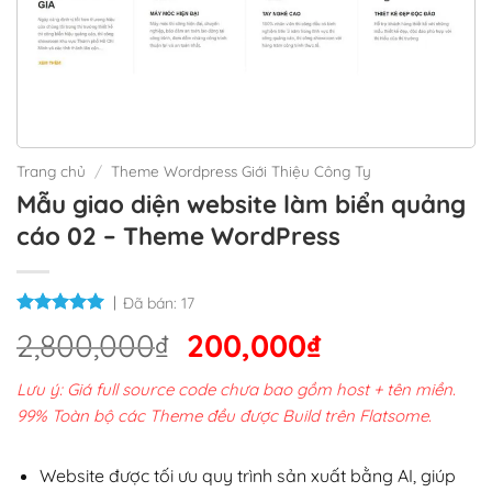
Trang chủ
/
Theme Wordpress Giới Thiệu Công Ty
Mẫu giao diện website làm biển quảng
cáo 02 – Theme WordPress
Đã bán:
17
Giá
Giá
2,800,000
₫
200,000
₫
gốc
hiện
Lưu ý: Giá full source code chưa bao gồm host + tên miền.
là:
tại
99% Toàn bộ các Theme đều được Build trên Flatsome.
2,800,000₫.
là:
200,000₫.
Website được tối ưu quy trình sản xuất bằng AI, giúp