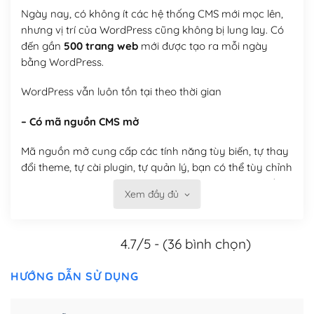
Ngày nay, có không ít các hệ thống CMS mới mọc lên,
nhưng vị trí của WordPress cũng không bị lung lay. Có
đến gần
500 trang web
mới được tạo ra mỗi ngày
bằng WordPress.
WordPress vẫn luôn tồn tại theo thời gian
– Có mã nguồn CMS mở
Mã nguồn mở cung cấp các tính năng tùy biến, tự thay
đổi theme, tự cài plugin, tự quản lý, bạn có thể tùy chỉnh
nó theo ý bạn mà không phải sử dụng dịch vụ tại bất
Xem đầy đủ
kỳ đơn vị nào.
Việc của bạn là đăng ký một tên miền và hosting để
4.7/5 - (36 bình chọn)
chạy WordPress.
Có thể tùy biến trên website WordPress
HƯỚNG DẪN SỬ DỤNG
– Thân thiện với công cụ tìm kiếm