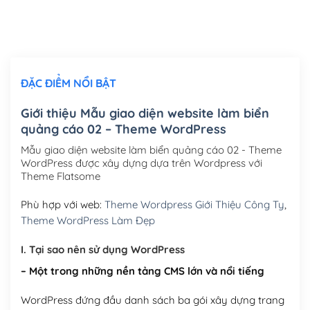
Thiết kế logo đơn giản để đăng web
(+300,000₫)
Chỉnh sửa site theo yêu cầu tuỳ chọn
(+2,000,000₫)
ĐẶC ĐIỂM NỔI BẬT
Mua thêm Host + Tên miền
Tên miền quốc tế .com .net .org (1 năm)
(+300,000₫)
Giới thiệu Mẫu giao diện website làm biển
quảng cáo 02 – Theme WordPress
Tên miền Việt Nam .vn (1 năm)
(+550,000₫)
Mẫu giao diện website làm biển quảng cáo 02 - Theme
Hosting 2GB SSD (1 năm)
(+450,000₫)
WordPress được xây dựng dựa trên Wordpress với
Theme Flatsome
Hosting 3GB SSD (1 năm)
(+550,000₫)
Phù hợp với web:
Theme Wordpress Giới Thiệu Công Ty
,
Hosting 5GB SSD (1 năm)
(+650,000₫)
Theme WordPress Làm Đẹp
Hosting 8GB SSD (1 năm)
(+950,000₫)
I. Tại sao nên sử dụng WordPress
– Một trong những nền tảng CMS lớn và nổi tiếng
WordPress đứng đầu danh sách ba gói xây dựng trang