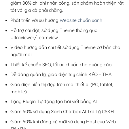
giảm 80% chi phí nhân công, sản phẩm hoàn thiện rất
tốt với giá cả phải chăng.
Phát triển với xu hướng
Website chuẩn xanh
Hỗ trợ cài đặt, sử dụng Theme thông qua
Ultraviewer/Teamview
Video hướng dẫn chi tiết sử dụng Theme cơ bản cho
người mới
Thiết kế chuẩn SEO, tối ưu chuẩn cho quảng cáo.
Dễ dàng quản lý, giao diện tùy chỉnh KÉO – THẢ.
Giao diện hiển thị đẹp trên mọi thiết bị (PC, tablet,
mobile).
Tặng Plugin Tự động tạo bài viết bằng AI
Giảm 50% sử dụng Xanh Chatbox AI Trợ Lý CSKH
Giảm 50% khi đăng ký mới sử dụng Host của Web
Siêu Rẻ