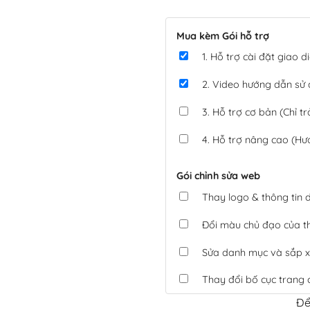
Mua kèm Gói hỗ trợ
1. Hỗ trợ cài đặt giao
2. Video hướng dẫn sử
3. Hỗ trợ cơ bản (Chỉ tr
4. Hỗ trợ nâng cao (Hư
Gói chỉnh sửa web
Thay logo & thông tin
Đổi màu chủ đạo của 
Sửa danh mục và sắp x
Thay đổi bố cục trang 
Để
Tích hợp thanh toán 