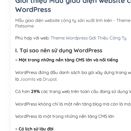
Giới thiệu Mẫu giao diện website 
WordPress
Mẫu giao diện website công ty sản xuất linh kiện - The
Flatsome
Phù hợp với web:
Theme Wordpress Giới Thiệu Công Ty
I. Tại sao nên sử dụng WordPress
– Một trong những nền tảng CMS lớn và nổi tiếng
WordPress đứng đầu danh sách ba gói xây dựng trang web
là
Joomla
và
Drupal
.
Có hơn
29%
các trang web trên toàn cầu đang sử dụng W
WordPress không chỉ là một nền tảng blog mà còn là một
WordPress là một trong những nền tảng CMS lớn
– Có lịch sử lâu đời