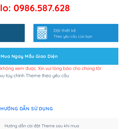
lo: 0986.587.628
 kết google, cập nhật sitemap
(+50,000₫)
nhanh
(+0₫)
Đặt thiết kế
ở slider chính
(+200,000₫)
Theo yêu cầu của bạn
 bộ site theo yêu cầu
(+150,000₫)
Mua Ngay Mẫu Giao Diện
 site Wordpress
(+100,000₫)
n để đăng web
(+300,000₫)
i không xem được. Xin vui lòng báo cho chúng tôi
 vụ tùy chỉnh Theme theo yêu cầu
u cầu tuỳ chọn
(+2,000,000₫)
.net .org (1 năm)
(+300,000₫)
HƯỚNG DẪN SỬ DỤNG
(1 năm)
(+550,000₫)
m)
(+450,000₫)
Hướng dẫn cài đặt Theme sau khi mua