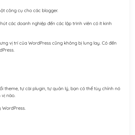
t công cụ cho các blogger.
út các doanh nghiệp đến các lập trình viên có ít kinh
ng vị trí của WordPress cũng không bị lung lay. Có đến
dPress.
 theme, tự cài plugin, tự quản lý, bạn có thể tùy chỉnh nó
 vị nào.
y WordPress.