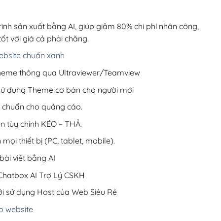
00,000₫.
là:
200,000₫.
rình sản xuất bằng AI, giúp giảm 80% chi phí nhân công,
ốt với giá cả phải chăng.
bsite chuẩn xanh
 Theme thông qua Ultraviewer/Teamview
 sử dụng Theme cơ bản cho người mới
ưu chuẩn cho quảng cáo.
ện tùy chỉnh KÉO – THẢ.
 mọi thiết bị (PC, tablet, mobile).
ài viết bằng AI
hatbox AI Trợ Lý CSKH
i sử dụng Host của Web Siêu Rẻ
o website