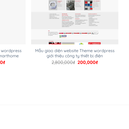
e wordpress
Mẫu giao diện website Theme wordpress
 smarthome
giới thiệu công ty thiết bị điện
Giá
Giá
Giá
00
₫
2,800,000
₫
200,000
₫
hiện
gốc
hiện
tại
là:
tại
00₫.
là:
2,800,000₫.
là:
200,000₫.
200,000₫.