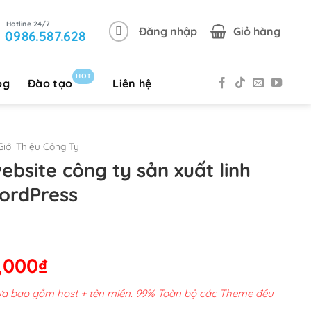
Đăng nhập
Giỏ hàng
0986.587.628
HOT
og
Đào tạo
Liên hệ
iới Thiệu Công Ty
ebsite công ty sản xuất linh
ordPress
Giá
,000
₫
hiện
chưa bao gồm host + tên miền. 99% Toàn bộ các Theme đều
tại