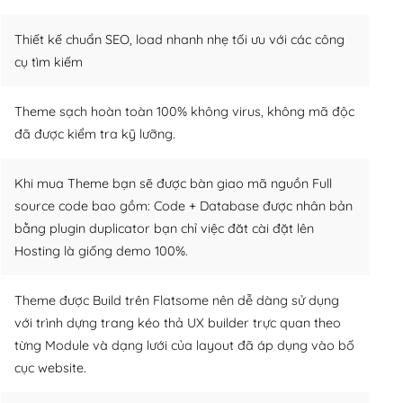
Thiết kế chuẩn SEO, load nhanh nhẹ tối ưu với các công
cụ tìm kiếm
Theme sạch hoàn toàn 100% không virus, không mã độc
đã được kiểm tra kỹ lưỡng.
Khi mua Theme bạn sẽ được bàn giao mã nguồn Full
source code bao gồm: Code + Database được nhân bản
bằng plugin duplicator bạn chỉ việc đăt cài đặt lên
Hosting là giống demo 100%.
Theme được Build trên Flatsome nên dễ dàng sử dụng
với trình dựng trang kéo thả UX builder trực quan theo
từng Module và dạng lưới của layout đã áp dụng vào bố
cục website.