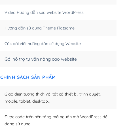
m)
(+550,000₫)
Video Hướng dẫn sửa website WordPress
m)
(+650,000₫)
Hướng dẫn sử dụng Theme Flatsome
m)
(+950,000₫)
Các bài viết hướng dẫn sử dụng Website
Gói hỗ trợ tư vấn nâng cao website
CHÍNH SÁCH SẢN PHẨM
Giao diện tương thích với tất cả thiết bị, trình duyệt,
mobile, tablet, desktop…
Được code trên nền tảng mã nguồn mở WordPress dễ
dàng sử dụng