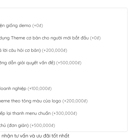
 diện giống demo
(+0₫)
 dụng Theme cơ bản cho người mới bắt đầu
(+0₫)
ả lời câu hỏi cơ bản)
(+200,000₫)
ớng dẫn giải quyết vấn đề)
(+500,000₫)
 doanh nghiệp
(+100,000₫)
theme theo tông màu của logo
(+200,000₫)
ếp lại thanh menu chuẩn
(+300,000₫)
chủ (đơn giản)
(+500,000₫)
 nhận tư vấn và ưu đãi tốt nhất
QR Code ngân hàng
(+100,000₫)