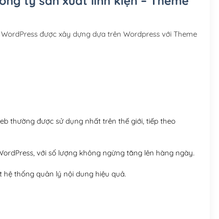
công ty sản xuất linh kiện – Theme
Hosting 3GB SSD (1 nă
Hosting 5GB SSD (1 nă
me WordPress được xây dựng dựa trên Wordpress với Theme
Hosting 8GB SSD (1 nă
 thường được sử dụng nhất trên thế giới, tiếp theo
ordPress, với số lượng không ngừng tăng lên hàng ngày.
 hệ thống quản lý nội dung hiệu quả.