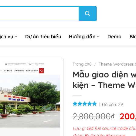
ịch vụ
Dự án tiêu biểu
Hướng dẫn
Demo
Bl
Trang chủ
/
Theme Wordpress G
Mẫu giao diện w
kiện – Theme W
Đã bán:
29
Giá
2,800,000
₫
200
gốc
Lưu ý: Giá full source code 
là:
được Build trên Flatsome.