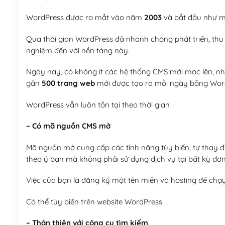
WordPress được ra mắt vào năm
2003
và bắt đầu như mộ
Qua thời gian WordPress đã nhanh chóng phát triển, thu h
nghiệm đến với nền tảng này.
Ngày nay, có không ít các hệ thống CMS mới mọc lên, như
gần
500 trang web
mới được tạo ra mỗi ngày bằng Wor
WordPress vẫn luôn tồn tại theo thời gian
– Có mã nguồn CMS mở
Mã nguồn mở cung cấp các tính năng tùy biến, tự thay đổi
theo ý bạn mà không phải sử dụng dịch vụ tại bất kỳ đơn
Việc của bạn là đăng ký một tên miền và hosting để chạ
Có thể tùy biến trên website WordPress
– Thân thiện với công cụ tìm kiếm