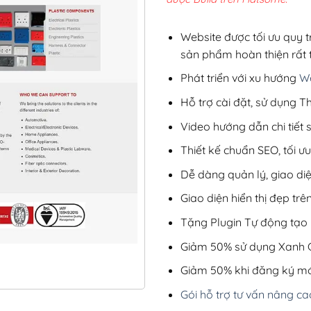
2,8
Website được tối ưu quy t
sản phẩm hoàn thiện rất t
Phát triển với xu hướng
We
Hỗ trợ cài đặt, sử dụng
Video hướng dẫn chi tiết
Thiết kế chuẩn SEO, tối 
Dễ dàng quản lý, giao di
Giao diện hiển thị đẹp trên
Tặng Plugin Tự động tạo b
Giảm 50% sử dụng Xanh C
Giảm 50% khi đăng ký mớ
Gói hỗ trợ tư vấn nâng ca