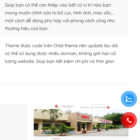
Giúp bạn có thể can thiệp vào bất cứ vị trí nào bạn
mong muốn chỉnh sửa từ bố cục, hình ảnh, màu sắc,…
một cách dễ dàng phù hợp với phong cách cũng như
thương hiệu của bạn.
Theme được code trên Child theme nên update lâu dài
có thể sử dụng được nhiều domain, không giới hạn số
lượng website. Giúp bạn tiết kiệm chi phí và thời gian