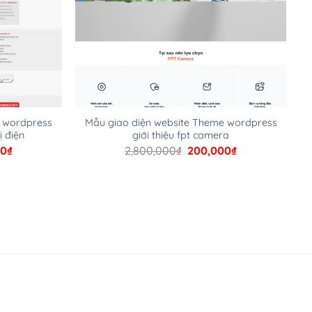
e wordpress
Mẫu giao diện website Theme wordpress
ị điện
giới thiệu fpt camera
Giá
Giá
Giá
00
₫
2,800,000
₫
200,000
₫
hiện
gốc
hiện
tại
là:
tại
00₫.
là:
2,800,000₫.
là:
200,000₫.
200,000₫.