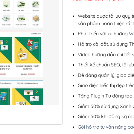
2,8
Website được tối ưu quy t
sản phẩm hoàn thiện rất t
Phát triển với xu hướng
We
Hỗ trợ cài đặt, sử dụng
Video hướng dẫn chi tiết
Thiết kế chuẩn SEO, tối 
Dễ dàng quản lý, giao di
Giao diện hiển thị đẹp trên
Tặng Plugin Tự động tạo b
Giảm 50% sử dụng Xanh C
Giảm 50% khi đăng ký mớ
Gói hỗ trợ tư vấn nâng ca