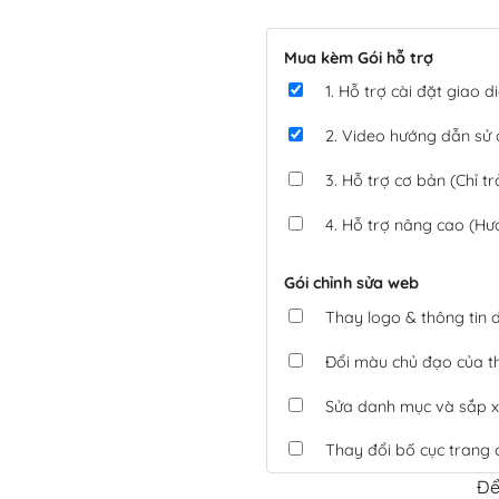
Mua kèm Gói hỗ trợ
1. Hỗ trợ cài đặt giao
2. Video hướng dẫn sử
3. Hỗ trợ cơ bản (Chỉ tr
4. Hỗ trợ nâng cao (Hư
Gói chỉnh sửa web
Thay logo & thông tin
Đổi màu chủ đạo của 
Sửa danh mục và sắp x
Thay đổi bố cục trang 
Để
Tích hợp thanh toán 