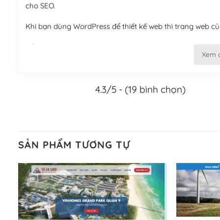
cho SEO.
Khi bạn dùng WordPress để thiết kế web thì trang web của
Tối ưu hóa công cụ tìm kiếm
Xem 
– Dễ dàng tùy chỉnh, sửa chữa
4.3/5 - (19 bình chọn)
Khi bạn sử dụng WordPress, thì vấn đề giao diện của bạ
WordPress đa dạng sẽ giúp việc thực hiện các thiết kế tr
Nếu bạn có các kỹ thuật cơ bản với một theme được thiết 
kiếm chúng trên Internet hoặc nhờ chuyên gia.
SẢN PHẨM TƯƠNG TỰ
Dễ dàng tùy chỉnh trên WordPress
– Sở hữu một cộng đồng lớn, sẵn sàng hỗ trợ
WordPress là nơi lưu trữ cho một diễn đàn cộng đồng kh
cuồng tín WordPress.