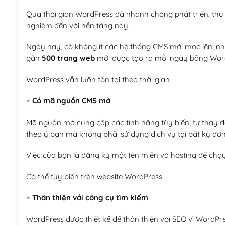
Qua thời gian WordPress đã nhanh chóng phát triển, thu h
nghiệm đến với nền tảng này.
Ngày nay, có không ít các hệ thống CMS mới mọc lên, như
gần
500 trang web
mới được tạo ra mỗi ngày bằng Wor
WordPress vẫn luôn tồn tại theo thời gian
– Có mã nguồn CMS mở
Mã nguồn mở cung cấp các tính năng tùy biến, tự thay đổi
theo ý bạn mà không phải sử dụng dịch vụ tại bất kỳ đơn
Việc của bạn là đăng ký một tên miền và hosting để chạ
Có thể tùy biến trên website WordPress
– Thân thiện với công cụ tìm kiếm
WordPress được thiết kế để thân thiện với SEO vì WordPr