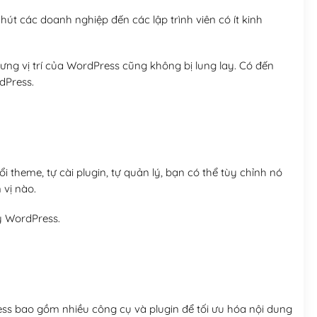
út các doanh nghiệp đến các lập trình viên có ít kinh
ng vị trí của WordPress cũng không bị lung lay. Có đến
dPress.
 theme, tự cài plugin, tự quản lý, bạn có thể tùy chỉnh nó
 vị nào.
y WordPress.
ess bao gồm nhiều công cụ và plugin để tối ưu hóa nội dung