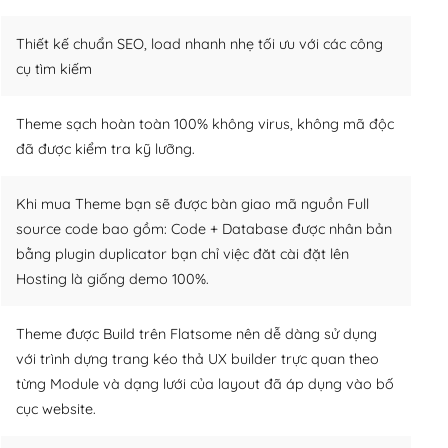
Thiết kế chuẩn SEO, load nhanh nhẹ tối ưu với các công
cụ tìm kiếm
Theme sạch hoàn toàn 100% không virus, không mã độc
đã được kiểm tra kỹ lưỡng.
Khi mua Theme bạn sẽ được bàn giao mã nguồn Full
source code bao gồm: Code + Database được nhân bản
bằng plugin duplicator bạn chỉ việc đăt cài đặt lên
Hosting là giống demo 100%.
Theme được Build trên Flatsome nên dễ dàng sử dụng
với trình dựng trang kéo thả UX builder trực quan theo
từng Module và dạng lưới của layout đã áp dụng vào bố
cục website.