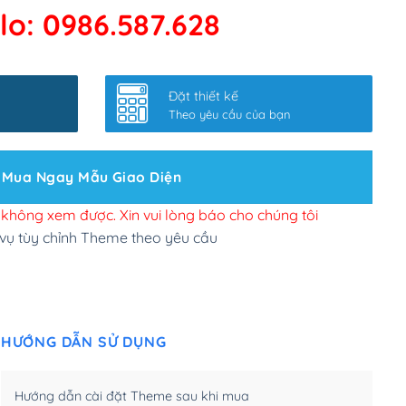
lo: 0986.587.628
 kết google, cập nhật sitemap
(+50,000₫)
nhanh
(+0₫)
Đặt thiết kế
ở slider chính
(+200,000₫)
Theo yêu cầu của bạn
 bộ site theo yêu cầu
(+150,000₫)
Mua Ngay Mẫu Giao Diện
 site Wordpress
(+100,000₫)
n để đăng web
(+300,000₫)
i không xem được. Xin vui lòng báo cho chúng tôi
 vụ tùy chỉnh Theme theo yêu cầu
u cầu tuỳ chọn
(+2,000,000₫)
.net .org (1 năm)
(+300,000₫)
HƯỚNG DẪN SỬ DỤNG
(1 năm)
(+550,000₫)
m)
(+450,000₫)
Hướng dẫn cài đặt Theme sau khi mua