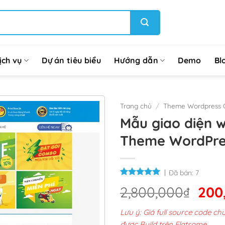
ịch vụ
Dự án tiêu biểu
Hướng dẫn
Demo
Bl
Trang chủ
/
Theme Wordpress G
Mẫu giao diện w
Theme WordPre
Đã bán:
7
Giá
2,800,000
₫
200
gốc
Lưu ý: Giá full source code 
là:
được Build trên Flatsome.