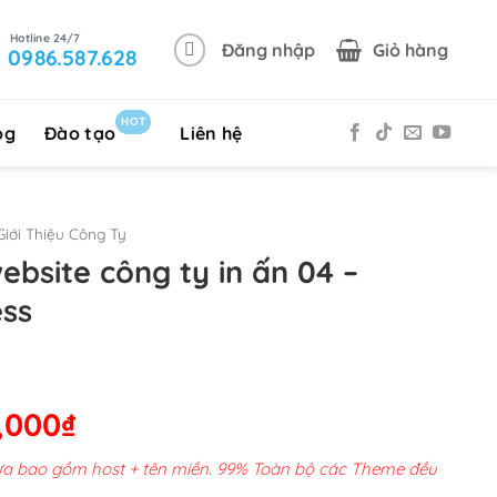
Đăng nhập
Giỏ hàng
0986.587.628
HOT
og
Đào tạo
Liên hệ
iới Thiệu Công Ty
ebsite công ty in ấn 04 –
ss
Giá
,000
₫
hiện
chưa bao gồm host + tên miền. 99% Toàn bộ các Theme đều
tại