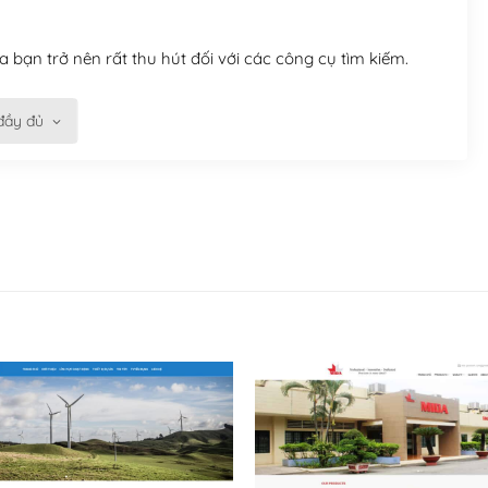
 bạn trở nên rất thu hút đối với các công cụ tìm kiếm.
đầy đủ
n trở nên dễ dàng và nhanh chóng. Với kho Theme
ở nên hấp dẫn và đơn giản hơn.
kế tốt, bạn có thể tự sửa đổi. Nếu không bạn có thể tìm
ổng lồ được kiểm duyệt bởi các nhân viên và những người