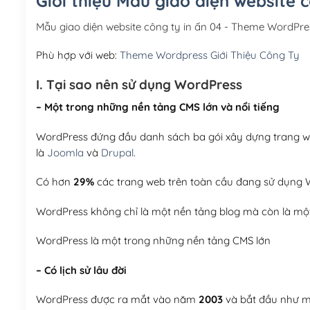
Giới thiệu Mẫu giao diện website 
Mẫu giao diện website công ty in ấn 04 - Theme WordPr
Phù hợp với web:
Theme Wordpress Giới Thiệu Công Ty
I. Tại sao nên sử dụng WordPress
– Một trong những nền tảng CMS lớn và nổi tiếng
WordPress đứng đầu danh sách ba gói xây dựng trang web
là
Joomla
và
Drupal
.
Có hơn
29%
các trang web trên toàn cầu đang sử dụng W
WordPress không chỉ là một nền tảng blog mà còn là một
WordPress là một trong những nền tảng CMS lớn
– Có lịch sử lâu đời
WordPress được ra mắt vào năm
2003
và bắt đầu như mộ