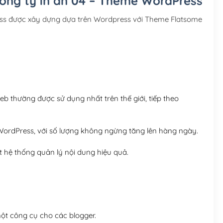
công ty in ấn 04 – Theme WordPress
Hosting 3GB SSD (1 nă
ess được xây dựng dựa trên Wordpress với Theme Flatsome
Hosting 5GB SSD (1 nă
Hosting 8GB SSD (1 nă
 thường được sử dụng nhất trên thế giới, tiếp theo
ordPress, với số lượng không ngừng tăng lên hàng ngày.
 hệ thống quản lý nội dung hiệu quả.
t công cụ cho các blogger.