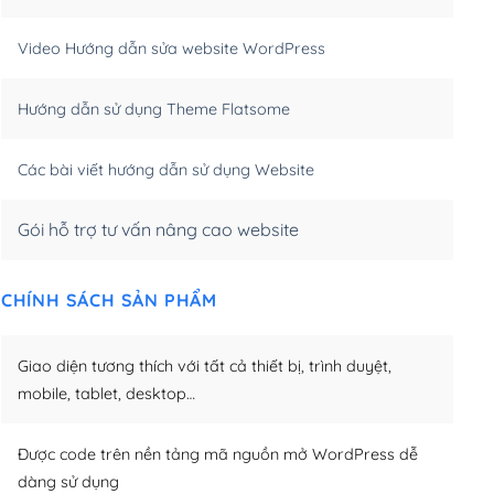
m)
(+550,000₫)
Video Hướng dẫn sửa website WordPress
m)
(+650,000₫)
Hướng dẫn sử dụng Theme Flatsome
m)
(+950,000₫)
Các bài viết hướng dẫn sử dụng Website
Gói hỗ trợ tư vấn nâng cao website
CHÍNH SÁCH SẢN PHẨM
Giao diện tương thích với tất cả thiết bị, trình duyệt,
mobile, tablet, desktop…
Được code trên nền tảng mã nguồn mở WordPress dễ
dàng sử dụng