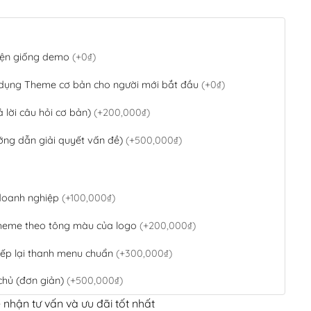
 diện giống demo
(+0₫)
 dụng Theme cơ bản cho người mới bắt đầu
(+0₫)
ả lời câu hỏi cơ bản)
(+200,000₫)
ớng dẫn giải quyết vấn đề)
(+500,000₫)
 doanh nghiệp
(+100,000₫)
theme theo tông màu của logo
(+200,000₫)
ếp lại thanh menu chuẩn
(+300,000₫)
chủ (đơn giản)
(+500,000₫)
 nhận tư vấn và ưu đãi tốt nhất
QR Code ngân hàng
(+100,000₫)