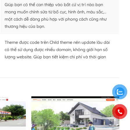
Giúp bạn có thể can thiệp vào bất cứ vị trí nào bạn
mong muốn chỉnh sửa từ bố cục, hình ảnh, màu sắc,…
một cách dễ dàng phù hợp với phong cách cũng như
thương hiệu của bạn.
Theme được code trên Child theme nên update lâu dài
có thể sử dụng được nhiều domain, không giới hạn số
lượng website. Giúp bạn tiết kiệm chi phí và thời gian