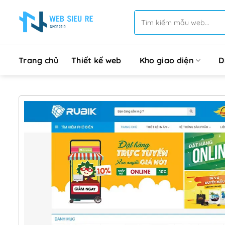
Bỏ
Tìm
qua
kiếm:
nội
dung
Trang chủ
Thiết kế web
Kho giao diện
D