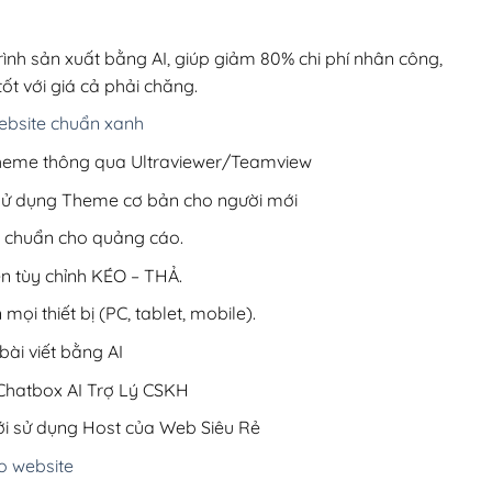
00,000₫.
là:
200,000₫.
rình sản xuất bằng AI, giúp giảm 80% chi phí nhân công,
ốt với giá cả phải chăng.
bsite chuẩn xanh
 Theme thông qua Ultraviewer/Teamview
 sử dụng Theme cơ bản cho người mới
ưu chuẩn cho quảng cáo.
ện tùy chỉnh KÉO – THẢ.
 mọi thiết bị (PC, tablet, mobile).
ài viết bằng AI
hatbox AI Trợ Lý CSKH
i sử dụng Host của Web Siêu Rẻ
o website