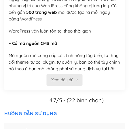
nhưng vị trí của WordPress cũng không bị lung lay. Có
đến gần
500 trang web
mới được tạo ra mỗi ngày
bằng WordPress.
WordPress vẫn luôn tồn tại theo thời gian
– Có mã nguồn CMS mở
Mã nguồn mở cung cấp các tính năng tùy biến, tự thay
đổi theme, tự cài plugin, tự quản lý, bạn có thể tùy chỉnh
nó theo ý bạn mà không phải sử dụng dịch vụ tại bất
kỳ đơn vị nào.
Xem đầy đủ
Việc của bạn là đăng ký một tên miền và hosting để
chạy WordPress.
4.7/5 - (22 bình chọn)
Có thể tùy biến trên website WordPress
HƯỚNG DẪN SỬ DỤNG
– Thân thiện với công cụ tìm kiếm