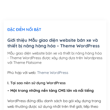
Thiết kế logo đơn giản để đăng web
(+300,000₫)
Chỉnh sửa site theo yêu cầu tuỳ chọn
(+2,000,000₫)
ĐẶC ĐIỂM NỔI BẬT
Mua thêm Host + Tên miền
Tên miền quốc tế .com .net .org (1 năm)
(+300,000₫)
Giới thiệu Mẫu giao diện website bán xe và
thiết bị nâng hàng hóa – Theme WordPress
Tên miền Việt Nam .vn (1 năm)
(+550,000₫)
Mẫu giao diện website bán xe và thiết bị nâng hàng hóa
Hosting 2GB SSD (1 năm)
(+450,000₫)
- Theme WordPress được xây dựng dựa trên Wordpress
với Theme Flatsome
Hosting 3GB SSD (1 năm)
(+550,000₫)
Phù hợp với web:
Theme WordPress
Hosting 5GB SSD (1 năm)
(+650,000₫)
I. Tại sao nên sử dụng WordPress
Hosting 8GB SSD (1 năm)
(+950,000₫)
– Một trong những nền tảng CMS lớn và nổi tiếng
WordPress đứng đầu danh sách ba gói xây dựng trang
web thường được sử dụng nhất trên thế giới, tiếp theo