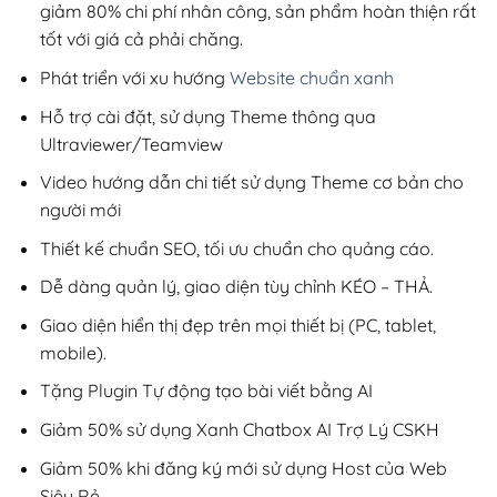
giảm 80% chi phí nhân công, sản phẩm hoàn thiện rất
tốt với giá cả phải chăng.
Phát triển với xu hướng
Website chuẩn xanh
Hỗ trợ cài đặt, sử dụng Theme thông qua
Ultraviewer/Teamview
Video hướng dẫn chi tiết sử dụng Theme cơ bản cho
người mới
Thiết kế chuẩn SEO, tối ưu chuẩn cho quảng cáo.
Dễ dàng quản lý, giao diện tùy chỉnh KÉO – THẢ.
Giao diện hiển thị đẹp trên mọi thiết bị (PC, tablet,
mobile).
Tặng Plugin Tự động tạo bài viết bằng AI
Giảm 50% sử dụng Xanh Chatbox AI Trợ Lý CSKH
Giảm 50% khi đăng ký mới sử dụng Host của Web
Siêu Rẻ