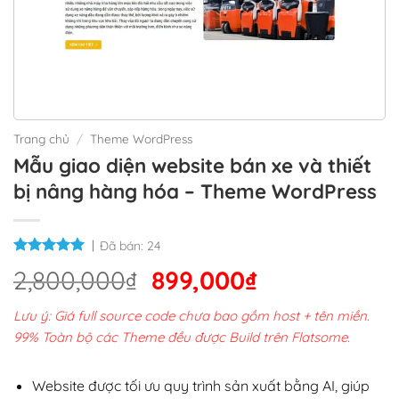
Trang chủ
/
Theme WordPress
Mẫu giao diện website bán xe và thiết
bị nâng hàng hóa – Theme WordPress
Đã bán:
24
Giá
Giá
2,800,000
₫
899,000
₫
gốc
hiện
Lưu ý: Giá full source code chưa bao gồm host + tên miền.
là:
tại
99% Toàn bộ các Theme đều được Build trên Flatsome.
2,800,000₫.
là:
899,000₫.
Website được tối ưu quy trình sản xuất bằng AI, giúp