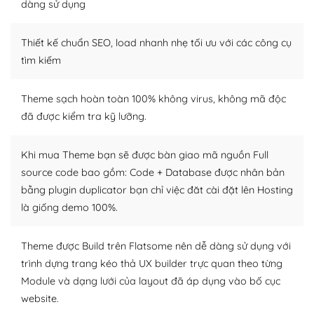
dàng sử dụng
Dễ dàng tùy chỉnh trên WordPress
Thiết kế chuẩn SEO, load nhanh nhẹ tối ưu với các công cụ
– Sở hữu một cộng đồng lớn, sẵn sàng hỗ trợ
tìm kiếm
WordPress là nơi lưu trữ cho một diễn đàn cộng đồng
khổng lồ được kiểm duyệt bởi các nhân viên và những
Theme sạch hoàn toàn 100% không virus, không mã độc
người cuồng tín WordPress.
đã được kiểm tra kỹ lưỡng.
Nếu bạn gặp khó khăn, bạn có thể lên mạng và tìm
kiếm những cộng đồng WordPress, họ sẽ giúp bạn trả
Khi mua Theme bạn sẽ được bàn giao mã nguồn Full
lời, giải đáp vấn đề của bạn.
source code bao gồm: Code + Database được nhân bản
bằng plugin duplicator bạn chỉ việc đăt cài đặt lên Hosting
Cộng đồng sử dụng WordPress sẵn sàng hỗ trợ bạn
là giống demo 100%.
– Đa dạng plugin và themes
Theme được Build trên Flatsome nên dễ dàng sử dụng với
Plugin mở rộng là thành phần cài đặt thêm vào
trình dựng trang kéo thả UX builder trực quan theo từng
WordPress để tăng thêm các tính năng cần thiết. Có
Module và dạng lưới của layout đã áp dụng vào bố cục
nhiều plugin trả phí hoặc miễn phí.
website.