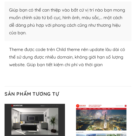
Nhờ lượng người dùng đông đảo, thư viện themes và
plugin của WordPress rất phong phú. Bạn có thể thỏa
Giúp bạn có thể can thiệp vào bất cứ vị trí nào bạn mong
thích chọn lựa plugin và themes phù hợp cho mục đích
muốn chỉnh sửa từ bố cục, hình ảnh, màu sắc,… một cách
lập website của mình.
dễ dàng phù hợp với phong cách cũng như thương hiệu
của bạn.
WordPress đa dạng plugin và themes
– Dễ sử dụng
Theme được code trên Child theme nên update lâu dài có
thể sử dụng được nhiều domain, không giới hạn số lượng
Với mọi Hosting bất kỳ thì WordPress đều có thể dễ
website. Giúp bạn tiết kiệm chi phí và thời gian
dàng thiết lập vì thực tế nó đã cung cấp khoảng 60%
toàn bộ web.
Và bạn có toàn quyền tự do khi quyết định nơi lưu trữ
SẢN PHẨM TƯƠNG TỰ
trang web WordPress của bạn.
Dễ dàng lựa chọn Hosting cho website WordPress
– Bảo mật cực tốt
Vì WordPress hiện là nền tảng xây dựng trang web và