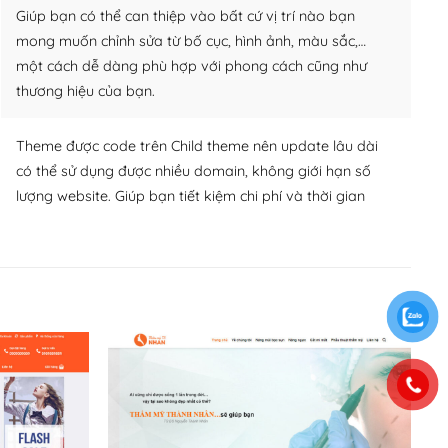
Giúp bạn có thể can thiệp vào bất cứ vị trí nào bạn
mong muốn chỉnh sửa từ bố cục, hình ảnh, màu sắc,…
một cách dễ dàng phù hợp với phong cách cũng như
thương hiệu của bạn.
Theme được code trên Child theme nên update lâu dài
có thể sử dụng được nhiều domain, không giới hạn số
lượng website. Giúp bạn tiết kiệm chi phí và thời gian