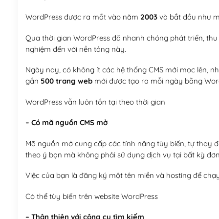
WordPress được ra mắt vào năm
2003
và bắt đầu như mộ
Qua thời gian WordPress đã nhanh chóng phát triển, thu h
nghiệm đến với nền tảng này.
Ngày nay, có không ít các hệ thống CMS mới mọc lên, như
gần
500 trang web
mới được tạo ra mỗi ngày bằng Wor
WordPress vẫn luôn tồn tại theo thời gian
– Có mã nguồn CMS mở
Mã nguồn mở cung cấp các tính năng tùy biến, tự thay đổi
theo ý bạn mà không phải sử dụng dịch vụ tại bất kỳ đơn
Việc của bạn là đăng ký một tên miền và hosting để chạ
Có thể tùy biến trên website WordPress
– Thân thiện với công cụ tìm kiếm