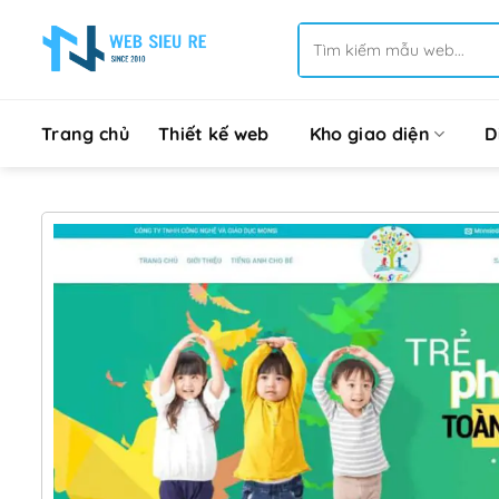
Bỏ
Tìm
qua
kiếm:
nội
dung
Trang chủ
Thiết kế web
Kho giao diện
D