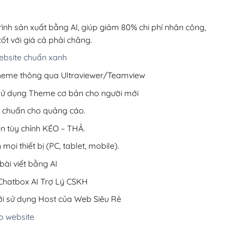
00,000₫.
là:
200,000₫.
rình sản xuất bằng AI, giúp giảm 80% chi phí nhân công,
ốt với giá cả phải chăng.
bsite chuẩn xanh
 Theme thông qua Ultraviewer/Teamview
 sử dụng Theme cơ bản cho người mới
ưu chuẩn cho quảng cáo.
ện tùy chỉnh KÉO – THẢ.
 mọi thiết bị (PC, tablet, mobile).
ài viết bằng AI
hatbox AI Trợ Lý CSKH
i sử dụng Host của Web Siêu Rẻ
o website