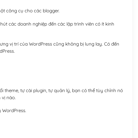
t công cụ cho các blogger.
út các doanh nghiệp đến các lập trình viên có ít kinh
ng vị trí của WordPress cũng không bị lung lay. Có đến
dPress.
 theme, tự cài plugin, tự quản lý, bạn có thể tùy chỉnh nó
 vị nào.
y WordPress.