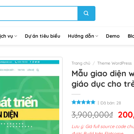
ịch vụ
Dự án tiêu biểu
Hướng dẫn
Demo
Bl
Trang chủ
/
Theme WordPress
Mẫu giao diện we
giáo dục cho t
Đã bán:
28
Giá
3,900,000
₫
200
gốc
Lưu ý: Giá full source code 
là:
được Build trên Flatsome.