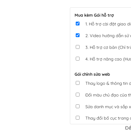
Mua kèm Gói hỗ trợ
1. Hỗ trợ cài đặt giao
2. Video hướng dẫn sử
3. Hỗ trợ cơ bản (Chỉ tr
4. Hỗ trợ nâng cao (Hư
Gói chỉnh sửa web
Thay logo & thông tin
Đổi màu chủ đạo của 
Sửa danh mục và sắp x
Thay đổi bố cục trang 
Để
Tích hợp thanh toán 