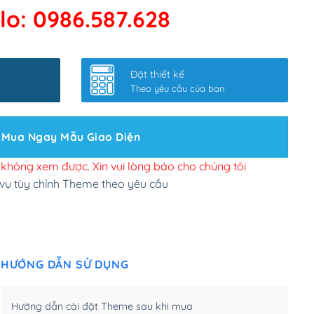
lo: 0986.587.628
 kết google, cập nhật sitemap
(+50,000₫)
nhanh
(+0₫)
Đặt thiết kế
ở slider chính
(+200,000₫)
Theo yêu cầu của bạn
 bộ site theo yêu cầu
(+150,000₫)
Mua Ngay Mẫu Giao Diện
 site Wordpress
(+100,000₫)
n để đăng web
(+300,000₫)
i không xem được. Xin vui lòng báo cho chúng tôi
 vụ tùy chỉnh Theme theo yêu cầu
u cầu tuỳ chọn
(+2,000,000₫)
.net .org (1 năm)
(+300,000₫)
HƯỚNG DẪN SỬ DỤNG
(1 năm)
(+550,000₫)
m)
(+450,000₫)
Hướng dẫn cài đặt Theme sau khi mua