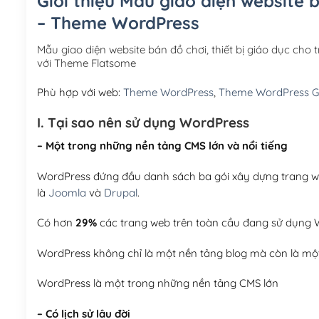
Giới thiệu Mẫu giao diện website b
– Theme WordPress
Mẫu giao diện website bán đồ chơi, thiết bị giáo dục ch
với Theme Flatsome
Phù hợp với web:
Theme WordPress
,
Theme WordPress G
I. Tại sao nên sử dụng WordPress
– Một trong những nền tảng CMS lớn và nổi tiếng
WordPress đứng đầu danh sách ba gói xây dựng trang web
là
Joomla
và
Drupal
.
Có hơn
29%
các trang web trên toàn cầu đang sử dụng W
WordPress không chỉ là một nền tảng blog mà còn là một
WordPress là một trong những nền tảng CMS lớn
– Có lịch sử lâu đời