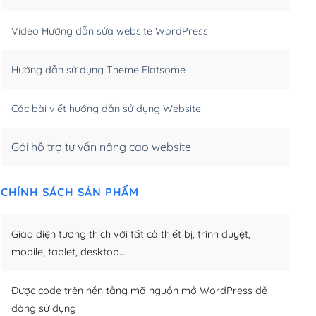
m)
(+550,000₫)
Video Hướng dẫn sửa website WordPress
m)
(+650,000₫)
Hướng dẫn sử dụng Theme Flatsome
m)
(+950,000₫)
Các bài viết hướng dẫn sử dụng Website
Gói hỗ trợ tư vấn nâng cao website
CHÍNH SÁCH SẢN PHẨM
Giao diện tương thích với tất cả thiết bị, trình duyệt,
mobile, tablet, desktop…
Được code trên nền tảng mã nguồn mở WordPress dễ
dàng sử dụng