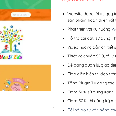
3,9
Website được tối ưu quy t
sản phẩm hoàn thiện rất t
Phát triển với xu hướng
We
Hỗ trợ cài đặt, sử dụng
Video hướng dẫn chi tiết
Thiết kế chuẩn SEO, tối 
Dễ dàng quản lý, giao di
Giao diện hiển thị đẹp trên
Tặng Plugin Tự động tạo b
Giảm 50% sử dụng Xanh C
Giảm 50% khi đăng ký mớ
Gói hỗ trợ tư vấn nâng ca