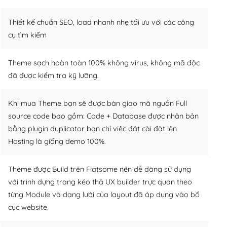
Thiết kế chuẩn SEO, load nhanh nhẹ tối ưu với các công
cụ tìm kiếm
Theme sạch hoàn toàn 100% không virus, không mã độc
đã được kiểm tra kỹ lưỡng.
Khi mua Theme bạn sẽ được bàn giao mã nguồn Full
source code bao gồm: Code + Database được nhân bản
bằng plugin duplicator bạn chỉ việc đăt cài đặt lên
Hosting là giống demo 100%.
Theme được Build trên Flatsome nên dễ dàng sử dụng
với trình dựng trang kéo thả UX builder trực quan theo
từng Module và dạng lưới của layout đã áp dụng vào bố
cục website.