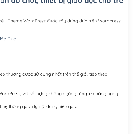
án đồ chơi, thiết bị giáo dục cho trẻ
Hosting 3GB SSD (1 nă
Hosting 5GB SSD (1 nă
o trẻ - Theme WordPress được xây dựng dựa trên Wordpress
Hosting 8GB SSD (1 nă
iáo Dục
 thường được sử dụng nhất trên thế giới, tiếp theo
ordPress, với số lượng không ngừng tăng lên hàng ngày.
 hệ thống quản lý nội dung hiệu quả.