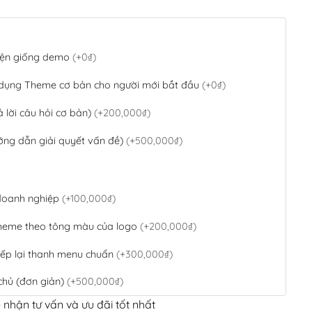
 diện giống demo
(+0₫)
 dụng Theme cơ bản cho người mới bắt đầu
(+0₫)
ả lời câu hỏi cơ bản)
(+200,000₫)
ớng dẫn giải quyết vấn đề)
(+500,000₫)
 doanh nghiệp
(+100,000₫)
theme theo tông màu của logo
(+200,000₫)
ếp lại thanh menu chuẩn
(+300,000₫)
chủ (đơn giản)
(+500,000₫)
 nhận tư vấn và ưu đãi tốt nhất
QR Code ngân hàng
(+100,000₫)