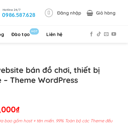
Đăng nhập
Giỏ hàng
0986.587.628
HOT
og
Đào tạo
Liên hệ
bsite bán đồ chơi, thiết bị
rẻ – Theme WordPress
Giá
,000
₫
hiện
chưa bao gồm host + tên miền. 99% Toàn bộ các Theme đều
tại