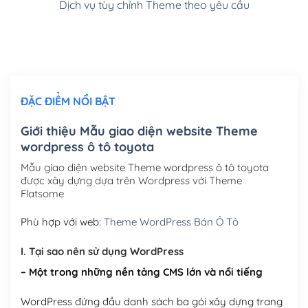
Dịch vụ tùy chỉnh Theme theo yêu cầu
Cài đặt SMTP Mail cho site Wordpress
(+100,000₫)
Thiết kế logo đơn giản để đăng web
(+300,000₫)
Chỉnh sửa site theo yêu cầu tuỳ chọn
(+2,000,000₫)
ĐẶC ĐIỂM NỔI BẬT
Mua thêm Host + Tên miền
Tên miền quốc tế .com .net .org (1 năm)
(+300,000₫)
Giới thiệu Mẫu giao diện website Theme
wordpress ô tô toyota
Tên miền Việt Nam .vn (1 năm)
(+550,000₫)
Mẫu giao diện website Theme wordpress ô tô toyota
Hosting 2GB SSD (1 năm)
(+450,000₫)
được xây dựng dựa trên Wordpress với Theme
Flatsome
Hosting 3GB SSD (1 năm)
(+550,000₫)
Phù hợp với web:
Theme WordPress Bán Ô Tô
Hosting 5GB SSD (1 năm)
(+650,000₫)
I. Tại sao nên sử dụng WordPress
Hosting 8GB SSD (1 năm)
(+950,000₫)
– Một trong những nền tảng CMS lớn và nổi tiếng
WordPress đứng đầu danh sách ba gói xây dựng trang