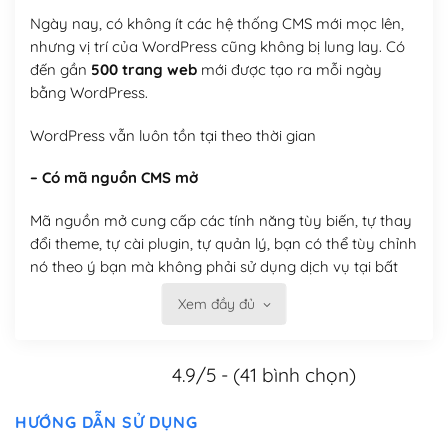
Ngày nay, có không ít các hệ thống CMS mới mọc lên,
nhưng vị trí của WordPress cũng không bị lung lay. Có
đến gần
500 trang web
mới được tạo ra mỗi ngày
bằng WordPress.
WordPress vẫn luôn tồn tại theo thời gian
– Có mã nguồn CMS mở
Mã nguồn mở cung cấp các tính năng tùy biến, tự thay
đổi theme, tự cài plugin, tự quản lý, bạn có thể tùy chỉnh
nó theo ý bạn mà không phải sử dụng dịch vụ tại bất
kỳ đơn vị nào.
Xem đầy đủ
Việc của bạn là đăng ký một tên miền và hosting để
chạy WordPress.
4.9/5 - (41 bình chọn)
Có thể tùy biến trên website WordPress
HƯỚNG DẪN SỬ DỤNG
– Thân thiện với công cụ tìm kiếm