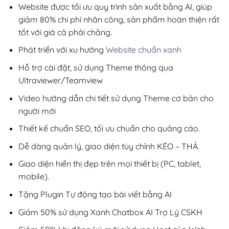
200,000₫.
Website được tối ưu quy trình sản xuất bằng AI, giúp
giảm 80% chi phí nhân công, sản phẩm hoàn thiện rất
tốt với giá cả phải chăng.
Phát triển với xu hướng
Website chuẩn xanh
Hỗ trợ cài đặt, sử dụng Theme thông qua
Ultraviewer/Teamview
Video hướng dẫn chi tiết sử dụng Theme cơ bản cho
người mới
Thiết kế chuẩn SEO, tối ưu chuẩn cho quảng cáo.
Dễ dàng quản lý, giao diện tùy chỉnh KÉO – THẢ.
Giao diện hiển thị đẹp trên mọi thiết bị (PC, tablet,
mobile).
Tặng Plugin Tự động tạo bài viết bằng AI
Giảm 50% sử dụng Xanh Chatbox AI Trợ Lý CSKH