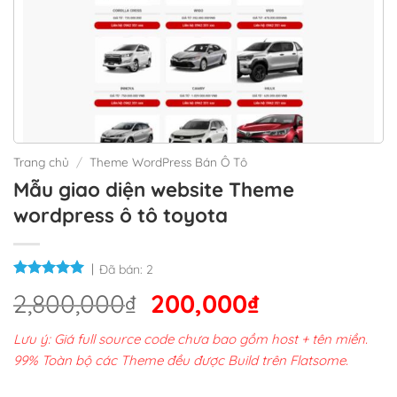
Trang chủ
/
Theme WordPress Bán Ô Tô
Mẫu giao diện website Theme
wordpress ô tô toyota
Đã bán:
2
Giá
Giá
2,800,000
₫
200,000
₫
gốc
hiện
Lưu ý: Giá full source code chưa bao gồm host + tên miền.
là:
tại
99% Toàn bộ các Theme đều được Build trên Flatsome.
2,800,000₫.
là: