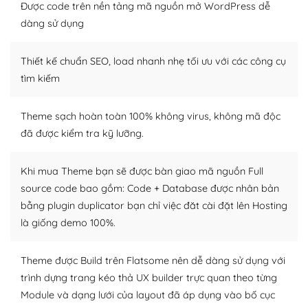
tìm kiếm chúng trên Internet hoặc nhờ chuyên gia.
Được code trên nền tảng mã nguồn mở WordPress dễ
dàng sử dụng
Dễ dàng tùy chỉnh trên WordPress
Thiết kế chuẩn SEO, load nhanh nhẹ tối ưu với các công cụ
– Sở hữu một cộng đồng lớn, sẵn sàng hỗ trợ
tìm kiếm
WordPress là nơi lưu trữ cho một diễn đàn cộng đồng
khổng lồ được kiểm duyệt bởi các nhân viên và những
Theme sạch hoàn toàn 100% không virus, không mã độc
người cuồng tín WordPress.
đã được kiểm tra kỹ lưỡng.
Nếu bạn gặp khó khăn, bạn có thể lên mạng và tìm
kiếm những cộng đồng WordPress, họ sẽ giúp bạn trả
Khi mua Theme bạn sẽ được bàn giao mã nguồn Full
lời, giải đáp vấn đề của bạn.
source code bao gồm: Code + Database được nhân bản
bằng plugin duplicator bạn chỉ việc đăt cài đặt lên Hosting
Cộng đồng sử dụng WordPress sẵn sàng hỗ trợ bạn
là giống demo 100%.
– Đa dạng plugin và themes
Theme được Build trên Flatsome nên dễ dàng sử dụng với
Plugin mở rộng là thành phần cài đặt thêm vào
trình dựng trang kéo thả UX builder trực quan theo từng
WordPress để tăng thêm các tính năng cần thiết. Có
Module và dạng lưới của layout đã áp dụng vào bố cục
nhiều plugin trả phí hoặc miễn phí.