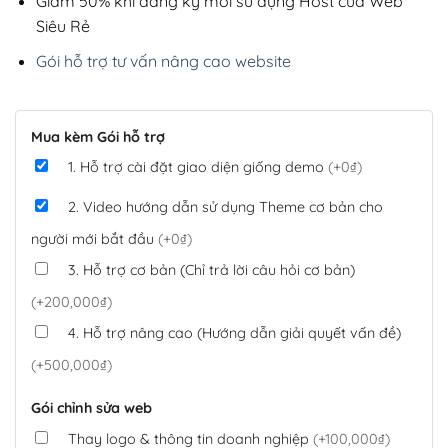
Giảm 50% khi đăng ký mới sử dụng Host của Web
Siêu Rẻ
Gói hỗ trợ tư vấn nâng cao website
Mua kèm Gói hỗ trợ
1. Hỗ trợ cài đặt giao diện giống demo
(+0₫)
2. Video hướng dẫn sử dụng Theme cơ bản cho
người mới bắt đầu
(+0₫)
3. Hỗ trợ cơ bản (Chỉ trả lời câu hỏi cơ bản)
(+200,000₫)
4. Hỗ trợ nâng cao (Hướng dẫn giải quyết vấn đề)
(+500,000₫)
Gói chỉnh sửa web
Thay logo & thông tin doanh nghiệp
(+100,000₫)