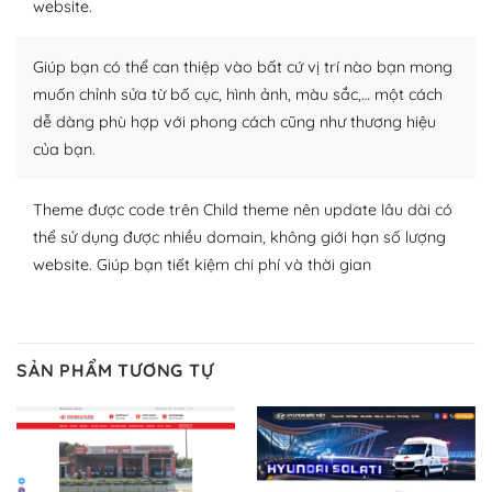
website.
Nhờ lượng người dùng đông đảo, thư viện themes và
plugin của WordPress rất phong phú. Bạn có thể thỏa
Giúp bạn có thể can thiệp vào bất cứ vị trí nào bạn mong
thích chọn lựa plugin và themes phù hợp cho mục đích
muốn chỉnh sửa từ bố cục, hình ảnh, màu sắc,… một cách
lập website của mình.
dễ dàng phù hợp với phong cách cũng như thương hiệu
của bạn.
WordPress đa dạng plugin và themes
– Dễ sử dụng
Theme được code trên Child theme nên update lâu dài có
thể sử dụng được nhiều domain, không giới hạn số lượng
Với mọi Hosting bất kỳ thì WordPress đều có thể dễ
website. Giúp bạn tiết kiệm chi phí và thời gian
dàng thiết lập vì thực tế nó đã cung cấp khoảng 60%
toàn bộ web.
Và bạn có toàn quyền tự do khi quyết định nơi lưu trữ
SẢN PHẨM TƯƠNG TỰ
trang web WordPress của bạn.
Dễ dàng lựa chọn Hosting cho website WordPress
– Bảo mật cực tốt