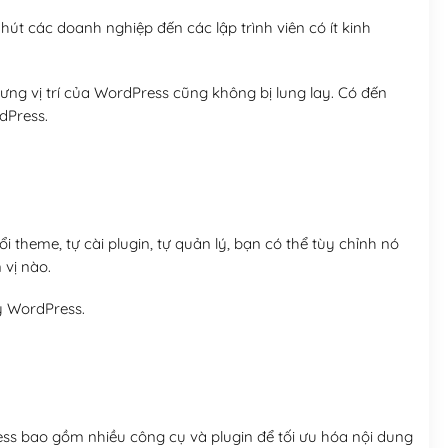
út các doanh nghiệp đến các lập trình viên có ít kinh
ng vị trí của WordPress cũng không bị lung lay. Có đến
dPress.
 theme, tự cài plugin, tự quản lý, bạn có thể tùy chỉnh nó
 vị nào.
y WordPress.
ess bao gồm nhiều công cụ và plugin để tối ưu hóa nội dung