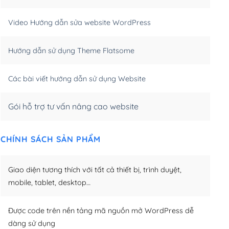
m)
(+550,000₫)
Video Hướng dẫn sửa website WordPress
m)
(+650,000₫)
Hướng dẫn sử dụng Theme Flatsome
m)
(+950,000₫)
Các bài viết hướng dẫn sử dụng Website
Gói hỗ trợ tư vấn nâng cao website
CHÍNH SÁCH SẢN PHẨM
Giao diện tương thích với tất cả thiết bị, trình duyệt,
mobile, tablet, desktop…
Được code trên nền tảng mã nguồn mở WordPress dễ
dàng sử dụng