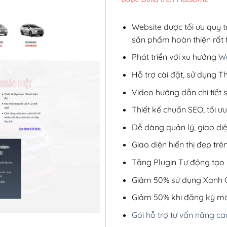
2,8
Website được tối ưu quy t
sản phẩm hoàn thiện rất t
Phát triển với xu hướng
We
Hỗ trợ cài đặt, sử dụng
Video hướng dẫn chi tiết
Thiết kế chuẩn SEO, tối 
Dễ dàng quản lý, giao di
Giao diện hiển thị đẹp trên
Tặng Plugin Tự động tạo b
Giảm 50% sử dụng Xanh C
Giảm 50% khi đăng ký mớ
Gói hỗ trợ tư vấn nâng ca