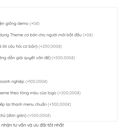
 diện giống demo
(+0₫)
 dụng Theme cơ bản cho người mới bắt đầu
(+0₫)
ả lời câu hỏi cơ bản)
(+200,000₫)
ớng dẫn giải quyết vấn đề)
(+500,000₫)
 doanh nghiệp
(+100,000₫)
theme theo tông màu của logo
(+200,000₫)
ếp lại thanh menu chuẩn
(+300,000₫)
chủ (đơn giản)
(+500,000₫)
 nhận tư vấn và ưu đãi tốt nhất
QR Code ngân hàng
(+100,000₫)