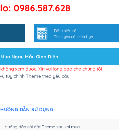
lo: 0986.587.628
 kết google, cập nhật sitemap
(+50,000₫)
nhanh
(+0₫)
Đặt thiết kế
ở slider chính
(+200,000₫)
Theo yêu cầu của bạn
 bộ site theo yêu cầu
(+150,000₫)
Mua Ngay Mẫu Giao Diện
 site Wordpress
(+100,000₫)
n để đăng web
(+300,000₫)
i không xem được. Xin vui lòng báo cho chúng tôi
 vụ tùy chỉnh Theme theo yêu cầu
u cầu tuỳ chọn
(+2,000,000₫)
.net .org (1 năm)
(+300,000₫)
HƯỚNG DẪN SỬ DỤNG
(1 năm)
(+550,000₫)
m)
(+450,000₫)
Hướng dẫn cài đặt Theme sau khi mua