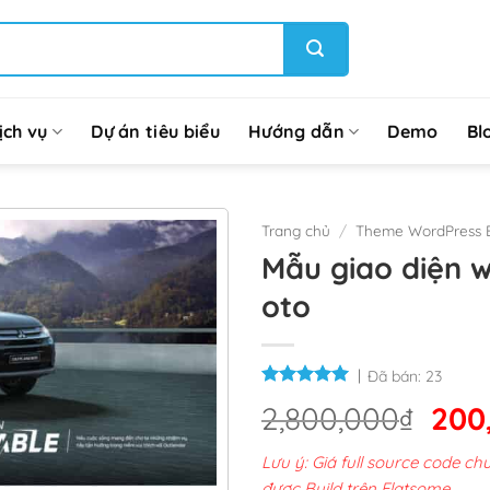
ịch vụ
Dự án tiêu biểu
Hướng dẫn
Demo
Bl
Trang chủ
/
Theme WordPress 
Mẫu giao diện 
oto
Đã bán:
23
Giá
2,800,000
₫
200
gốc
Lưu ý: Giá full source code 
là:
được Build trên Flatsome.