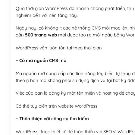
Qua thời gian WordPress đã nhanh chóng phát triển, thu h
nghiệm đến với nền tảng này.
Ngày nay, có không ít các hệ thống CMS mới mọc lên, như
gần
500 trang web
mới được tạo ra mỗi ngày bằng Wor
WordPress vẫn luôn tồn tại theo thời gian
– Có mã nguồn CMS mở
Mã nguồn mở cung cấp các tính năng tùy biến, tự thay đổi
theo ý bạn mà không phải sử dụng dịch vụ tại bất kỳ đơn
Việc của bạn là đăng ký một tên miền và hosting để chạ
Có thể tùy biến trên website WordPress
– Thân thiện với công cụ tìm kiếm
WordPress được thiết kế để thân thiện với SEO vì WordPr