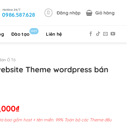
Đăng nhập
Giỏ hàng
0986.587.628
HOT
og
Đào tạo
Liên hệ
Bán Ô Tô
website Theme wordpress bán
Giá
,000
₫
hiện
chưa bao gồm host + tên miền. 99% Toàn bộ các Theme đều
tại