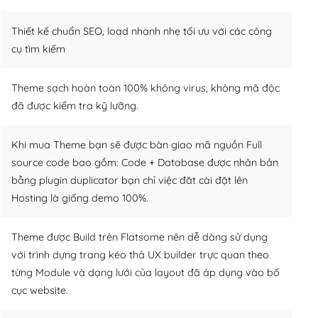
Thiết kế chuẩn SEO, load nhanh nhẹ tối ưu với các công
cụ tìm kiếm
Theme sạch hoàn toàn 100% không virus, không mã độc
đã được kiểm tra kỹ lưỡng.
Khi mua Theme bạn sẽ được bàn giao mã nguồn Full
source code bao gồm: Code + Database được nhân bản
bằng plugin duplicator bạn chỉ việc đăt cài đặt lên
Hosting là giống demo 100%.
Theme được Build trên Flatsome nên dễ dàng sử dụng
với trình dựng trang kéo thả UX builder trực quan theo
từng Module và dạng lưới của layout đã áp dụng vào bố
cục website.