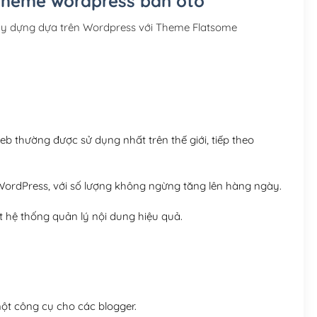
 Theme wordpress bán oto
Hosting 3GB SSD (1 nă
ây dựng dựa trên Wordpress với Theme Flatsome
Hosting 5GB SSD (1 nă
Hosting 8GB SSD (1 nă
 thường được sử dụng nhất trên thế giới, tiếp theo
ordPress, với số lượng không ngừng tăng lên hàng ngày.
 hệ thống quản lý nội dung hiệu quả.
t công cụ cho các blogger.