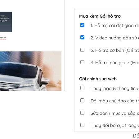
Mua kèm Gói hỗ trợ
1. Hỗ trợ cài đặt giao
2. Video hướng dẫn sử
3. Hỗ trợ cơ bản (Chỉ tr
4. Hỗ trợ nâng cao (Hư
Gói chỉnh sửa web
Thay logo & thông tin
Đổi màu chủ đạo của 
Sửa danh mục và sắp x
Thay đổi bố cục trang 
Để
Tích hợp thanh toán 