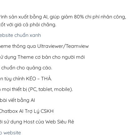
00,000₫.
là:
200,000₫.
rình sản xuất bằng AI, giúp giảm 80% chi phí nhân công,
ốt với giá cả phải chăng.
bsite chuẩn xanh
 Theme thông qua Ultraviewer/Teamview
 sử dụng Theme cơ bản cho người mới
ưu chuẩn cho quảng cáo.
ện tùy chỉnh KÉO – THẢ.
 mọi thiết bị (PC, tablet, mobile).
ài viết bằng AI
hatbox AI Trợ Lý CSKH
i sử dụng Host của Web Siêu Rẻ
o website