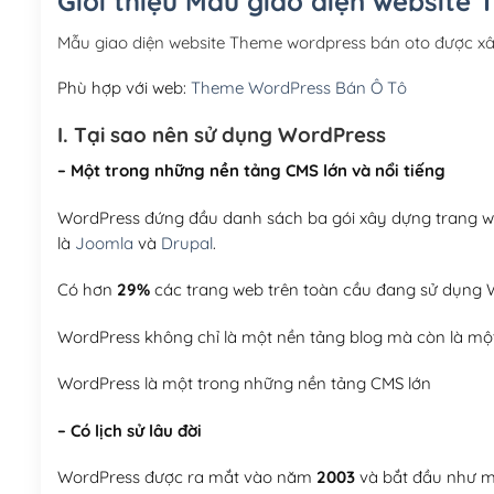
Giới thiệu Mẫu giao diện website
Mẫu giao diện website Theme wordpress bán oto được x
Phù hợp với web:
Theme WordPress Bán Ô Tô
I. Tại sao nên sử dụng WordPress
– Một trong những nền tảng CMS lớn và nổi tiếng
WordPress đứng đầu danh sách ba gói xây dựng trang web
là
Joomla
và
Drupal
.
Có hơn
29%
các trang web trên toàn cầu đang sử dụng W
WordPress không chỉ là một nền tảng blog mà còn là một
WordPress là một trong những nền tảng CMS lớn
– Có lịch sử lâu đời
WordPress được ra mắt vào năm
2003
và bắt đầu như mộ