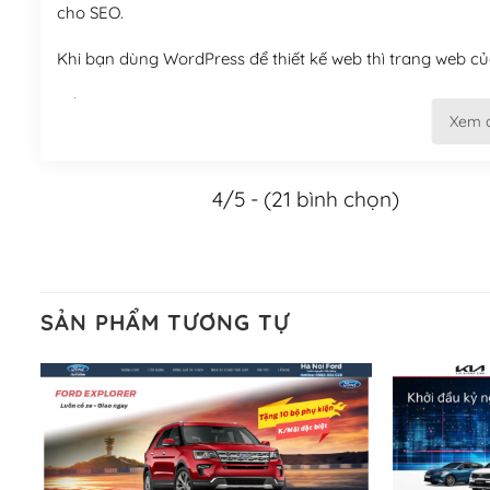
cho SEO.
Khi bạn dùng WordPress để thiết kế web thì trang web của
Tối ưu hóa công cụ tìm kiếm
Xem 
– Dễ dàng tùy chỉnh, sửa chữa
4/5 - (21 bình chọn)
Khi bạn sử dụng WordPress, thì vấn đề giao diện của bạ
WordPress đa dạng sẽ giúp việc thực hiện các thiết kế tr
Nếu bạn có các kỹ thuật cơ bản với một theme được thiết 
kiếm chúng trên Internet hoặc nhờ chuyên gia.
SẢN PHẨM TƯƠNG TỰ
Dễ dàng tùy chỉnh trên WordPress
– Sở hữu một cộng đồng lớn, sẵn sàng hỗ trợ
WordPress là nơi lưu trữ cho một diễn đàn cộng đồng kh
cuồng tín WordPress.