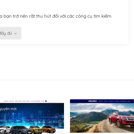
 bạn trở nên rất thu hút đối với các công cụ tìm kiếm.
đầy đủ
n trở nên dễ dàng và nhanh chóng. Với kho Theme
ở nên hấp dẫn và đơn giản hơn.
kế tốt, bạn có thể tự sửa đổi. Nếu không bạn có thể tìm
ổng lồ được kiểm duyệt bởi các nhân viên và những người