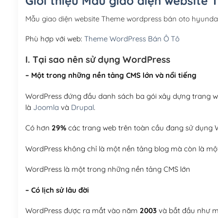
Giới thiệu Mẫu giao diện website
Mẫu giao diện website Theme wordpress bán oto hyunda
Phù hợp với web:
Theme WordPress Bán Ô Tô
I. Tại sao nên sử dụng WordPress
– Một trong những nền tảng CMS lớn và nổi tiếng
WordPress đứng đầu danh sách ba gói xây dựng trang web
là
Joomla
và
Drupal
.
Có hơn
29%
các trang web trên toàn cầu đang sử dụng W
WordPress không chỉ là một nền tảng blog mà còn là một
WordPress là một trong những nền tảng CMS lớn
– Có lịch sử lâu đời
WordPress được ra mắt vào năm
2003
và bắt đầu như mộ