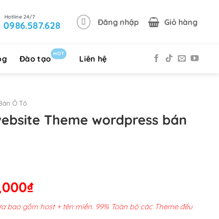
Đăng nhập
Giỏ hàng
0986.587.628
HOT
og
Đào tạo
Liên hệ
Bán Ô Tô
website Theme wordpress bán
Giá
,000
₫
hiện
chưa bao gồm host + tên miền. 99% Toàn bộ các Theme đều
tại