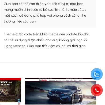
Giúp bạn có thể can thiệp vào bất cứ vị trí nào bạn
mong muốn chỉnh sửa từ bố cục, hình ảnh, màu sắc,…
một cách dễ dàng phù hợp với phong cách cũng như
thương hiệu của bạn.
Theme được code trên Child theme nên update lâu dài
có thể sử dụng được nhiều domain, không giới hạn số
lượng website. Giúp bạn tiết kiệm chi phí và thời gian