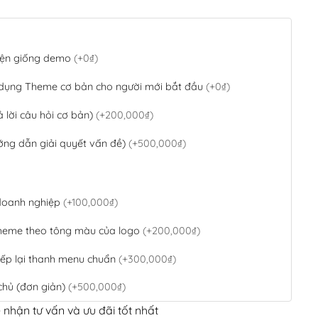
 diện giống demo
(+0₫)
 dụng Theme cơ bản cho người mới bắt đầu
(+0₫)
ả lời câu hỏi cơ bản)
(+200,000₫)
ớng dẫn giải quyết vấn đề)
(+500,000₫)
 doanh nghiệp
(+100,000₫)
theme theo tông màu của logo
(+200,000₫)
ếp lại thanh menu chuẩn
(+300,000₫)
chủ (đơn giản)
(+500,000₫)
 nhận tư vấn và ưu đãi tốt nhất
QR Code ngân hàng
(+100,000₫)