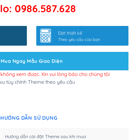
lo: 0986.587.628
 kết google, cập nhật sitemap
(+50,000₫)
nhanh
(+0₫)
Đặt thiết kế
ở slider chính
(+200,000₫)
Theo yêu cầu của bạn
 bộ site theo yêu cầu
(+150,000₫)
Mua Ngay Mẫu Giao Diện
 site Wordpress
(+100,000₫)
n để đăng web
(+300,000₫)
i không xem được. Xin vui lòng báo cho chúng tôi
 vụ tùy chỉnh Theme theo yêu cầu
u cầu tuỳ chọn
(+2,000,000₫)
.net .org (1 năm)
(+300,000₫)
HƯỚNG DẪN SỬ DỤNG
(1 năm)
(+550,000₫)
m)
(+450,000₫)
Hướng dẫn cài đặt Theme sau khi mua