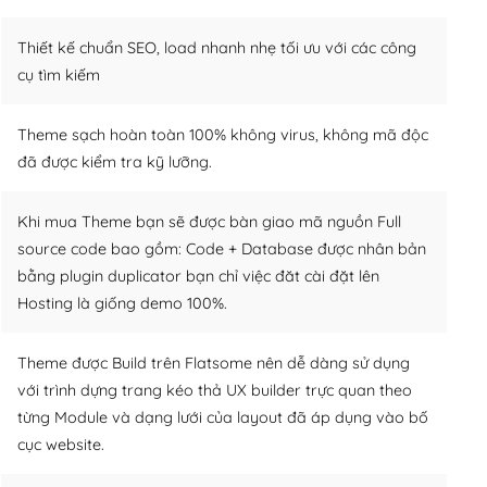
Thiết kế chuẩn SEO, load nhanh nhẹ tối ưu với các công
cụ tìm kiếm
Theme sạch hoàn toàn 100% không virus, không mã độc
đã được kiểm tra kỹ lưỡng.
Khi mua Theme bạn sẽ được bàn giao mã nguồn Full
source code bao gồm: Code + Database được nhân bản
bằng plugin duplicator bạn chỉ việc đăt cài đặt lên
Hosting là giống demo 100%.
Theme được Build trên Flatsome nên dễ dàng sử dụng
với trình dựng trang kéo thả UX builder trực quan theo
từng Module và dạng lưới của layout đã áp dụng vào bố
cục website.