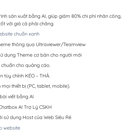
00,000₫.
là:
200,000₫.
rình sản xuất bằng AI, giúp giảm 80% chi phí nhân công,
ốt với giá cả phải chăng.
bsite chuẩn xanh
 Theme thông qua Ultraviewer/Teamview
 sử dụng Theme cơ bản cho người mới
ưu chuẩn cho quảng cáo.
ện tùy chỉnh KÉO – THẢ.
 mọi thiết bị (PC, tablet, mobile).
ài viết bằng AI
hatbox AI Trợ Lý CSKH
i sử dụng Host của Web Siêu Rẻ
o website