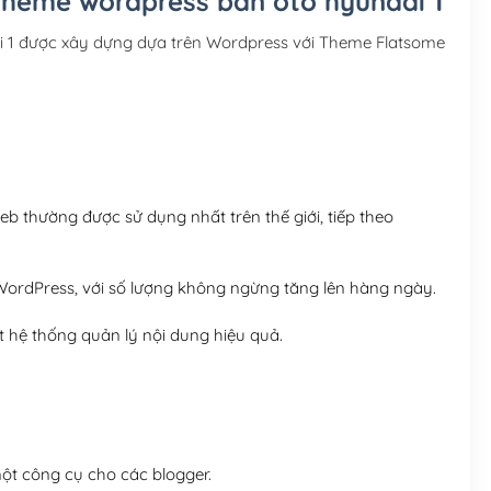
 Theme wordpress bán oto hyundai 1
Hosting 3GB SSD (1 nă
i 1 được xây dựng dựa trên Wordpress với Theme Flatsome
Hosting 5GB SSD (1 nă
Hosting 8GB SSD (1 nă
 thường được sử dụng nhất trên thế giới, tiếp theo
ordPress, với số lượng không ngừng tăng lên hàng ngày.
 hệ thống quản lý nội dung hiệu quả.
t công cụ cho các blogger.