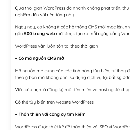
Qua thời gian WordPress đã nhanh chóng phát triển, thu h
nghiệm đến với nền tảng này.
Ngày nay, có không ít các hệ thống CMS mới mọc lên, như
gần
500 trang web
mới được tạo ra mỗi ngày bằng Wor
WordPress vẫn luôn tồn tại theo thời gian
– Có mã nguồn CMS mở
Mã nguồn mở cung cấp các tính năng tùy biến, tự thay đổi
theo ý bạn mà không phải sử dụng dịch vụ tại bất kỳ đơn
Việc của bạn là đăng ký một tên miền và hosting để chạ
Có thể tùy biến trên website WordPress
– Thân thiện với công cụ tìm kiếm
WordPress được thiết kế để thân thiện với SEO vì WordPr