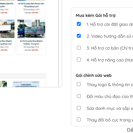
Mua kèm Gói hỗ trợ
1. Hỗ trợ cài đặt giao
2. Video hướng dẫn sử
3. Hỗ trợ cơ bản (Chỉ tr
4. Hỗ trợ nâng cao (Hư
Gói chỉnh sửa web
Thay logo & thông tin
Đổi màu chủ đạo của 
Sửa danh mục và sắp x
Thay đổi bố cục trang 
Để
Tích hợp thanh toán 