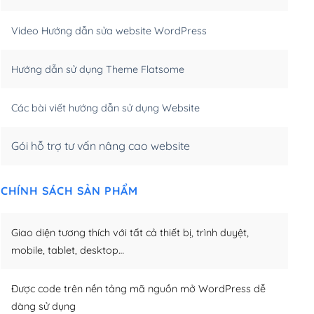
m)
(+550,000₫)
Video Hướng dẫn sửa website WordPress
m)
(+650,000₫)
Hướng dẫn sử dụng Theme Flatsome
m)
(+950,000₫)
Các bài viết hướng dẫn sử dụng Website
Gói hỗ trợ tư vấn nâng cao website
CHÍNH SÁCH SẢN PHẨM
Giao diện tương thích với tất cả thiết bị, trình duyệt,
mobile, tablet, desktop…
Được code trên nền tảng mã nguồn mở WordPress dễ
dàng sử dụng