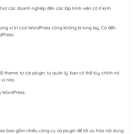
út các doanh nghiệp đến các lập trình viên có ít kinh
ng vị trí của WordPress cũng không bị lung lay. Có đến
dPress.
 theme, tự cài plugin, tự quản lý, bạn có thể tùy chỉnh nó
 vị nào.
y WordPress.
ess bao gồm nhiều công cụ và plugin để tối ưu hóa nội dung