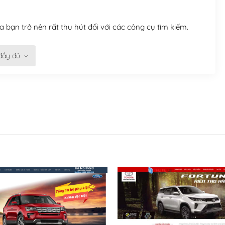
 bạn trở nên rất thu hút đối với các công cụ tìm kiếm.
đầy đủ
n trở nên dễ dàng và nhanh chóng. Với kho Theme
ở nên hấp dẫn và đơn giản hơn.
kế tốt, bạn có thể tự sửa đổi. Nếu không bạn có thể tìm
ổng lồ được kiểm duyệt bởi các nhân viên và những người