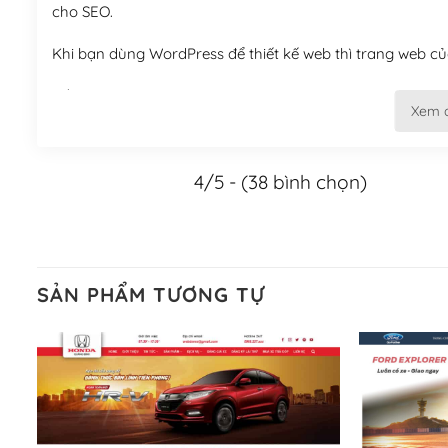
cho SEO.
Khi bạn dùng WordPress để thiết kế web thì trang web của
Tối ưu hóa công cụ tìm kiếm
Xem 
– Dễ dàng tùy chỉnh, sửa chữa
4/5 - (38 bình chọn)
Khi bạn sử dụng WordPress, thì vấn đề giao diện của bạ
WordPress đa dạng sẽ giúp việc thực hiện các thiết kế tr
Nếu bạn có các kỹ thuật cơ bản với một theme được thiết 
kiếm chúng trên Internet hoặc nhờ chuyên gia.
SẢN PHẨM TƯƠNG TỰ
Dễ dàng tùy chỉnh trên WordPress
– Sở hữu một cộng đồng lớn, sẵn sàng hỗ trợ
WordPress là nơi lưu trữ cho một diễn đàn cộng đồng kh
cuồng tín WordPress.