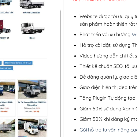
2,8
Website được tối ưu quy t
sản phẩm hoàn thiện rất t
Phát triển với xu hướng
We
Hỗ trợ cài đặt, sử dụng
Video hướng dẫn chi tiết
Thiết kế chuẩn SEO, tối 
Dễ dàng quản lý, giao di
Giao diện hiển thị đẹp trên
Tặng Plugin Tự động tạo b
Giảm 50% sử dụng Xanh C
Giảm 50% khi đăng ký mớ
Gói hỗ trợ tư vấn nâng ca