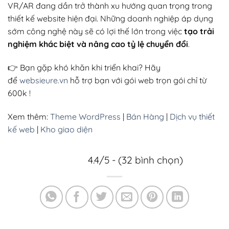
VR/AR đang dần trở thành xu hướng quan trọng trong
thiết kế website hiện đại. Những doanh nghiệp áp dụng
sớm công nghệ này sẽ có lợi thế lớn trong việc
tạo trải
nghiệm khác biệt và nâng cao tỷ lệ chuyển đổi
.
👉 Bạn gặp khó khăn khi triển khai? Hãy
để
websieure.vn
hỗ trợ bạn với gói web trọn gói chỉ từ
600k !
Xem thêm:
Theme WordPress
|
Bán Hàng
|
Dịch vụ thiết
kế web
|
Kho giao diện
4.4/5 - (32 bình chọn)