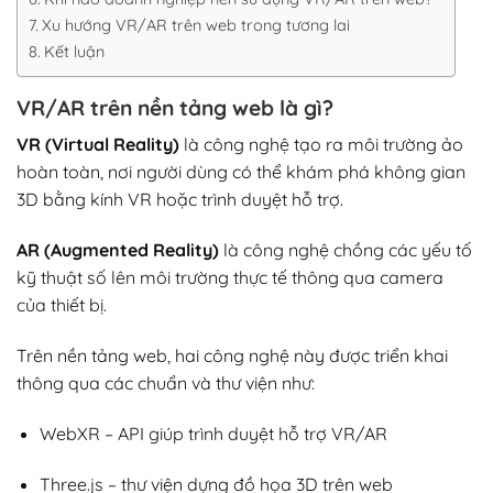
Xu hướng VR/AR trên web trong tương lai
Kết luận
VR/AR trên nền tảng web là gì?
VR (Virtual Reality)
là công nghệ tạo ra môi trường ảo
hoàn toàn, nơi người dùng có thể khám phá không gian
3D bằng kính VR hoặc trình duyệt hỗ trợ.
AR (Augmented Reality)
là công nghệ chồng các yếu tố
kỹ thuật số lên môi trường thực tế thông qua camera
của thiết bị.
Trên nền tảng web, hai công nghệ này được triển khai
thông qua các chuẩn và thư viện như:
WebXR
– API giúp trình duyệt hỗ trợ VR/AR
Three.js
– thư viện dựng đồ họa 3D trên web