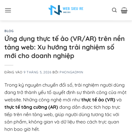
Bỏ
qua
nội
dung
BLOG
Ứng dụng thực tế ảo (VR/AR) trên nền
tảng web: Xu hướng trải nghiệm số
mới cho doanh nghiệp
ĐĂNG VÀO
9 THÁNG 5, 2026
BỞI
PHONGADMIN
Trong kỷ nguyên chuyển đổi số, trải nghiệm người dùng
đang trở thành yếu tố quyết định sự thành công của một
website. Những công nghệ mới như
thực tế ảo (VR)
và
thực tế tăng cường (AR)
đang dần được tích hợp trực
tiếp trên nền tảng web, giúp người dùng tương tác với
sản phẩm, không gian và dữ liệu theo cách trực quan
hơn bao giờ hết.