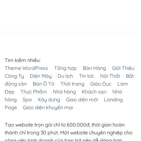
Tìm kiếm nhiều:
Theme WordPress
Tổng hợp
Bán Hàng
Giới Thiệu
Công Ty
Điện Máy
Du lịch
Tin tức
Nội Thất
Bất
động sản
Bán Ô Tô
Thời trang
Giáo Dục
Làm
Đẹp
Thực Phẩm
Nhà hàng
Khách sạn
Nhà
hàng
Spa
Xây dựng
Giao diện mới
Landing
Page
Giao diện khuyến mại
Tạo website trọn gói chỉ từ 600.000đ, thời gian hoàn
thành chỉ trong 30 phút. Một website chuyên nghiệp cho
công việc kinh doanh của bạn trở nên dễ dàng hơn.