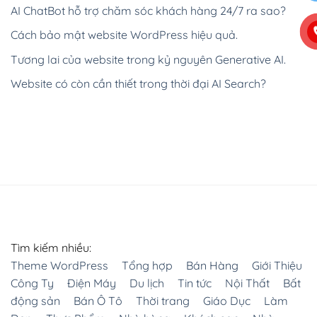
AI ChatBot hỗ trợ chăm sóc khách hàng 24/7 ra sao?
Cách bảo mật website WordPress hiệu quả.
Tương lai của website trong kỷ nguyên Generative AI.
Website có còn cần thiết trong thời đại AI Search?
Tìm kiếm nhiều:
Theme WordPress
Tổng hợp
Bán Hàng
Giới Thiệu
Công Ty
Điện Máy
Du lịch
Tin tức
Nội Thất
Bất
động sản
Bán Ô Tô
Thời trang
Giáo Dục
Làm