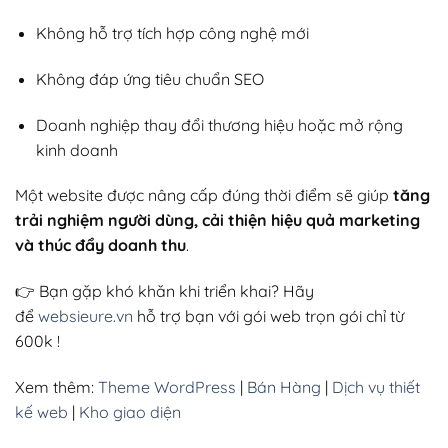
Không hỗ trợ tích hợp công nghệ mới
Không đáp ứng tiêu chuẩn SEO
Doanh nghiệp thay đổi thương hiệu hoặc mở rộng
kinh doanh
Một website được nâng cấp đúng thời điểm sẽ giúp
tăng
trải nghiệm người dùng, cải thiện hiệu quả marketing
và thúc đẩy doanh thu
.
👉 Bạn gặp khó khăn khi triển khai? Hãy
để
websieure.vn
hỗ trợ bạn với gói web trọn gói chỉ từ
600k !
Xem thêm:
Theme WordPress
|
Bán Hàng
|
Dịch vụ thiết
kế web
|
Kho giao diện