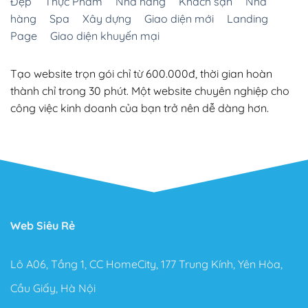
Đẹp
Thực Phẩm
Nhà hàng
Khách sạn
Nhà
hàng
Spa
Xây dựng
Giao diện mới
Landing
Page
Giao diện khuyến mại
Tạo website trọn gói chỉ từ 600.000đ, thời gian hoàn
thành chỉ trong 30 phút. Một website chuyên nghiệp cho
công việc kinh doanh của bạn trở nên dễ dàng hơn.
Web Siêu Rẻ
Lô A06, Tầng 1, CC HomeCity, 177 Trung Kính, Yên Hòa,
Cầu Giấy, Hà Nội