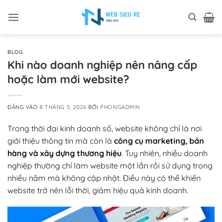
Bỏ
qua
nội
dung
BLOG
Khi nào doanh nghiệp nên nâng cấp
hoặc làm mới website?
ĐĂNG VÀO
8 THÁNG 5, 2026
BỞI
PHONGADMIN
Trong thời đại kinh doanh số, website không chỉ là nơi
giới thiệu thông tin mà còn là
công cụ marketing, bán
hàng và xây dựng thương hiệu
. Tuy nhiên, nhiều doanh
nghiệp thường chỉ làm website một lần rồi sử dụng trong
nhiều năm mà không cập nhật. Điều này có thể khiến
website trở nên lỗi thời, giảm hiệu quả kinh doanh.