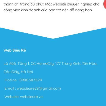
thành chỉ trong 30 phút. Một website chuyên nghiệp cho
công việc kinh doanh của bạn trở nên dễ dàng hơn.
Web Siêu Rẻ
Lô A06, Tầng 1, CC HomeCity, 177 Trung Kính, Yên Hòa,
Cầu Giấy, Hà Nội
Hotline :
0986.587.628
Email :
websieure28@gmail.com
Website:
websieure.vn