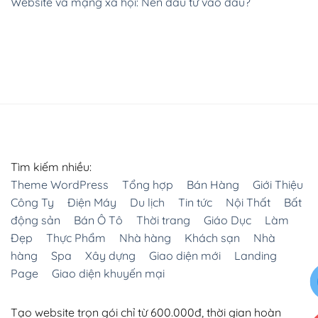
Website và mạng xã hội: Nên đầu tư vào đâu?
Tìm kiếm nhiều:
Theme WordPress
Tổng hợp
Bán Hàng
Giới Thiệu
Công Ty
Điện Máy
Du lịch
Tin tức
Nội Thất
Bất
động sản
Bán Ô Tô
Thời trang
Giáo Dục
Làm
Đẹp
Thực Phẩm
Nhà hàng
Khách sạn
Nhà
hàng
Spa
Xây dựng
Giao diện mới
Landing
Page
Giao diện khuyến mại
Tạo website trọn gói chỉ từ 600.000đ, thời gian hoàn