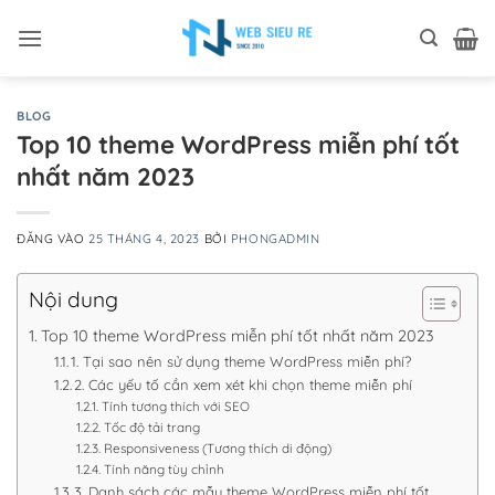
Bỏ
qua
nội
dung
BLOG
Top 10 theme WordPress miễn phí tốt
nhất năm 2023
ĐĂNG VÀO
25 THÁNG 4, 2023
BỞI
PHONGADMIN
Nội dung
Top 10 theme WordPress miễn phí tốt nhất năm 2023
1. Tại sao nên sử dụng theme WordPress miễn phí?
2. Các yếu tố cần xem xét khi chọn theme miễn phí
Tính tương thích với SEO
Tốc độ tải trang
Responsiveness (Tương thích di động)
Tính năng tùy chỉnh
3. Danh sách các mẫu theme WordPress miễn phí tốt