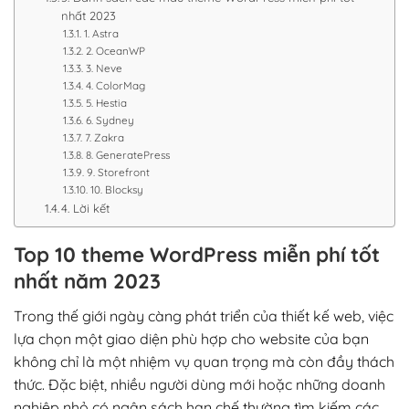
nhất 2023
1. Astra
2. OceanWP
3. Neve
4. ColorMag
5. Hestia
6. Sydney
7. Zakra
8. GeneratePress
9. Storefront
10. Blocksy
4. Lời kết
Top 10 theme WordPress miễn phí tốt
nhất năm 2023
Trong thế giới ngày càng phát triển của thiết kế web, việc
lựa chọn một giao diện phù hợp cho website của bạn
không chỉ là một nhiệm vụ quan trọng mà còn đầy thách
thức. Đặc biệt, nhiều người dùng mới hoặc những doanh
nghiệp nhỏ có ngân sách hạn chế thường tìm kiếm các