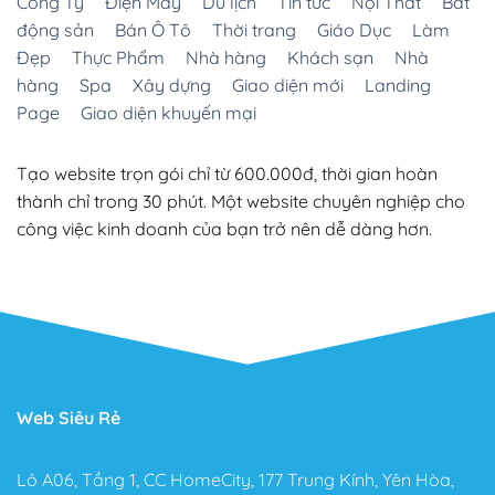
Công Ty
Điện Máy
Du lịch
Tin tức
Nội Thất
Bất
động sản
Bán Ô Tô
Thời trang
Giáo Dục
Làm
Đẹp
Thực Phẩm
Nhà hàng
Khách sạn
Nhà
hàng
Spa
Xây dựng
Giao diện mới
Landing
Page
Giao diện khuyến mại
Tạo website trọn gói chỉ từ 600.000đ, thời gian hoàn
thành chỉ trong 30 phút. Một website chuyên nghiệp cho
công việc kinh doanh của bạn trở nên dễ dàng hơn.
Web Siêu Rẻ
Lô A06, Tầng 1, CC HomeCity, 177 Trung Kính, Yên Hòa,