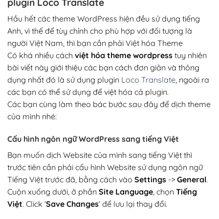
plugin Loco Translate
Hầu hết các theme WordPress hiện đều sử dụng tiếng
Anh, vì thế để tùy chỉnh cho phù hợp với đối tượng là
người Việt Nam, thì bạn cần phải Việt hóa Theme
Có khá nhiều cách
việt hóa theme wordpress
tuy nhiên
bài viết này giới thiệu các bạn cách đơn giản và thông
dụng nhất đó là sử dụng plugin
Loco Translate
, ngoài ra
các bạn có thể sử dụng để việt hóa cả plugin.
Các bạn cùng làm theo bác bước sau đây để dịch theme
của mình nhé:
Cấu hình ngôn ngữ WordPress sang tiếng Việt
Bạn muốn dịch Website của mình sang tiếng Việt thì
trước tiên cần phải cấu hình Website sử dụng ngôn ngữ
Tiếng Việt
trước đã, bằng cách vào
Settings
->
General
.
Cuộn xuống dưới, ở phần
Site Language
, chọn
Tiếng
Việt
. Click ‘
Save Changes
’ để lưu lại thay đổi.