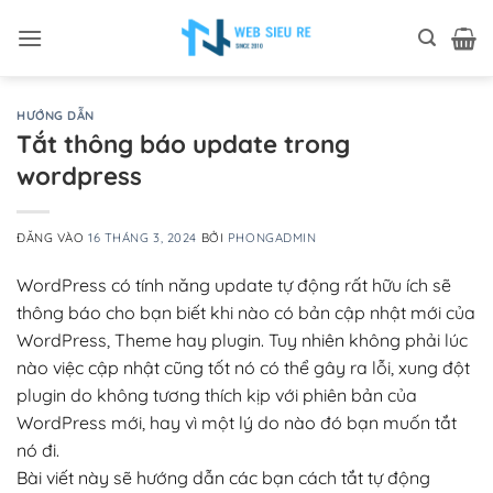
Bỏ
qua
nội
dung
HƯỚNG DẪN
Tắt thông báo update trong
wordpress
ĐĂNG VÀO
16 THÁNG 3, 2024
BỞI
PHONGADMIN
WordPress có tính năng update tự động rất hữu ích sẽ
thông báo cho bạn biết khi nào có bản cập nhật mới của
WordPress, Theme hay plugin. Tuy nhiên không phải lúc
nào việc cập nhật cũng tốt nó có thể gây ra lỗi, xung đột
plugin do không tương thích kịp với phiên bản của
WordPress mới, hay vì một lý do nào đó bạn muốn tắt
nó đi.
Bài viết này sẽ hướng dẫn các bạn cách tắt tự động