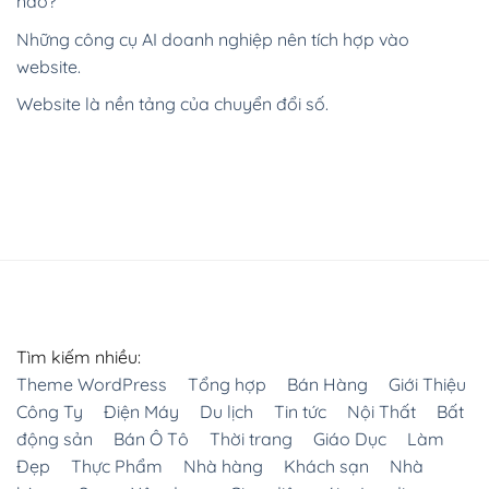
nào?
Những công cụ AI doanh nghiệp nên tích hợp vào
website.
Website là nền tảng của chuyển đổi số.
Tìm kiếm nhiều:
Theme WordPress
Tổng hợp
Bán Hàng
Giới Thiệu
Công Ty
Điện Máy
Du lịch
Tin tức
Nội Thất
Bất
động sản
Bán Ô Tô
Thời trang
Giáo Dục
Làm
Đẹp
Thực Phẩm
Nhà hàng
Khách sạn
Nhà