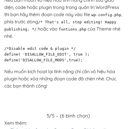
Nếu bạn muốn vô hiệu hóa tính năng chỉnh sửa giao
diện, code hoặc plugin trong trang quản trị WordPress
thì bạn hãy thêm đoạn code này vào file
,
wp
-
config
.
php
phía trước dòng
/* That's all, stop editing! Happy
hoặc vào
của Theme nhé
publishing. */
funtions.
php
nhé.
/*Disable edit code & plugin */

define( 'DISALLOW_FILE_EDIT', true );

define('DISALLOW_FILE_MODS',true);
Nếu muốn kích hoạt lại tính năng chỉ cần vô hiệu hóa
plugin hoặc xóa những đoạn code đã chèn nhé. Chúc
các bạn thành công!
5/5 – (6 bình chọn)
Xem thêm: