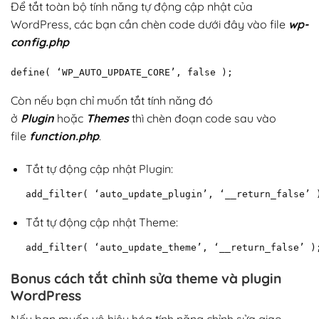
Để tắt toàn bộ tính năng tự động cập nhật của
WordPress, các bạn cần chèn code dưới đây vào file
wp-
config.php
define( ‘WP_AUTO_UPDATE_CORE’, false );
Còn nếu bạn chỉ muốn tắt tính năng đó
ở
Plugin
hoặc
Themes
thì chèn đoạn code sau vào
file
function.php
.
Tắt tự động cập nhật Plugin:
Tắt tự động cập nhật Theme:
add_filter( ‘auto_update_theme’, ‘__return_false’ )
Bonus cách tắt chỉnh sửa theme và plugin
WordPress