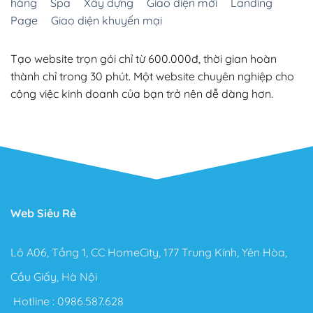
hàng
Spa
Xây dựng
Giao diện mới
Landing
Page
Giao diện khuyến mại
Tạo website trọn gói chỉ từ 600.000đ, thời gian hoàn
thành chỉ trong 30 phút. Một website chuyên nghiệp cho
công việc kinh doanh của bạn trở nên dễ dàng hơn.
Web Siêu Rẻ
Lô A06, Tầng 1, CC HomeCity, 177 Trung Kính, Yên Hòa,
Cầu Giấy, Hà Nội
Hotline :
0986.587.628