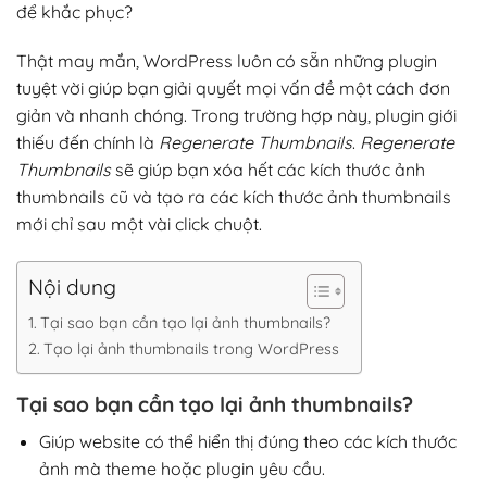
để khắc phục?
Thật may mắn, WordPress luôn có sẵn những plugin
tuyệt vời giúp bạn giải quyết mọi vấn đề một cách đơn
giản và nhanh chóng. Trong trường hợp này, plugin giới
thiếu đến chính là
Regenerate Thumbnails
.
Regenerate
Thumbnails
sẽ giúp bạn xóa hết các kích thước ảnh
thumbnails cũ và tạo ra các kích thước ảnh thumbnails
mới chỉ sau một vài click chuột.
Nội dung
Tại sao bạn cần tạo lại ảnh thumbnails?
Tạo lại ảnh thumbnails trong WordPress
Tại sao bạn cần tạo lại ảnh thumbnails?
Giúp website có thể hiển thị đúng theo các kích thước
ảnh mà theme hoặc plugin yêu cầu.