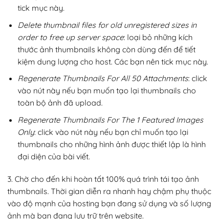
tick mục này.
Delete thumbnail files for old unregistered sizes in
order to free up server space
: loại bỏ những kích
thước ảnh thumbnails không còn dùng đến để tiết
kiệm dung lượng cho host. Các bạn nên tick mục này.
Regenerate Thumbnails For All 50 Attachments
: click
vào nút này nếu bạn muốn tạo lại thumbnails cho
toàn bộ ảnh đã upload.
Regenerate Thumbnails For The 1 Featured Images
Only
: click vào nút này nếu bạn chỉ muốn tạo lại
thumbnails cho những hình ảnh được thiết lập là hình
đại diện của bài viết.
3. Chờ cho đến khi hoàn tất 100% quá trình tái tạo ảnh
thumbnails. Thời gian diễn ra nhanh hay chậm phụ thuộc
vào độ mạnh của hosting bạn đang sử dụng và số lượng
ảnh mà bạn đang lưu trữ trên website.