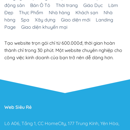
động sản
Bán Ô Tô
Thời trang
Giáo Dục
Làm
Đẹp
Thực Phẩm
Nhà hàng
Khách sạn
Nhà
hàng
Spa
Xây dựng
Giao diện mới
Landing
Page
Giao diện khuyến mại
Tạo website trọn gói chỉ từ 600.000đ, thời gian hoàn
thành chỉ trong 30 phút. Một website chuyên nghiệp cho
công việc kinh doanh của bạn trở nên dễ dàng hơn.
Web Siêu Rẻ
Lô A06, Tầng 1, CC HomeCity, 177 Trung Kính, Yên Hòa,