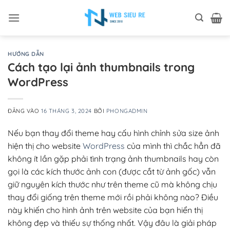
Bỏ
qua
nội
dung
HƯỚNG DẪN
Cách tạo lại ảnh thumbnails trong
WordPress
ĐĂNG VÀO
16 THÁNG 3, 2024
BỞI
PHONGADMIN
Nếu bạn thay đổi theme hay cấu hình chỉnh sửa size ảnh
hiện thị cho website
WordPress
của mình thì chắc hẳn đã
không ít lần gặp phải tình trạng ảnh thumbnails hay còn
gọi là các kích thước ảnh con (được cắt từ ảnh gốc) vẫn
giữ nguyên kích thước như trên theme cũ mà không chịu
thay đổi giống trên theme mới rồi phải không nào? Điều
này khiến cho hình ảnh trên website của bạn hiển thị
không đẹp và thiếu sự thống nhất. Vậy đâu là giải pháp