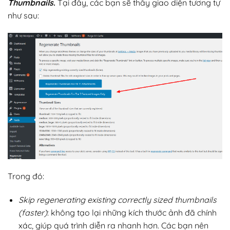
Thumbnails
.
Tại đây, các bạn sẽ thấy giao diện tương tự
như sau:
Trong đó:
Skip regenerating existing correctly sized thumbnails
(faster)
: không tạo lại những kích thước ảnh đã chính
xác, giúp quá trình diễn ra nhanh hơn. Các bạn nên