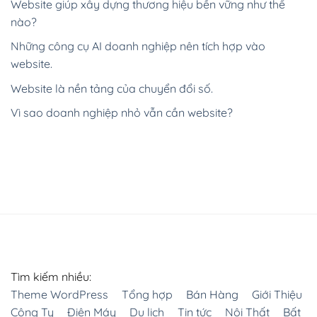
Website giúp xây dựng thương hiệu bền vững như thế
nào?
Những công cụ AI doanh nghiệp nên tích hợp vào
website.
Website là nền tảng của chuyển đổi số.
Vì sao doanh nghiệp nhỏ vẫn cần website?
Tìm kiếm nhiều:
Theme WordPress
Tổng hợp
Bán Hàng
Giới Thiệu
Công Ty
Điện Máy
Du lịch
Tin tức
Nội Thất
Bất