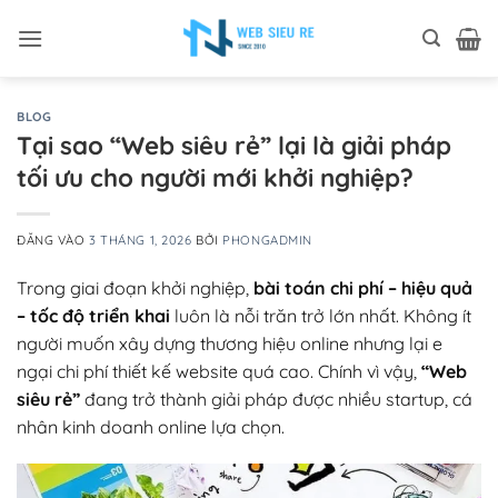
Bỏ
qua
nội
dung
BLOG
Tại sao “Web siêu rẻ” lại là giải pháp
tối ưu cho người mới khởi nghiệp?
ĐĂNG VÀO
3 THÁNG 1, 2026
BỞI
PHONGADMIN
Trong giai đoạn khởi nghiệp,
bài toán chi phí – hiệu quả
– tốc độ triển khai
luôn là nỗi trăn trở lớn nhất. Không ít
người muốn xây dựng thương hiệu online nhưng lại e
ngại chi phí thiết kế website quá cao. Chính vì vậy,
“Web
siêu rẻ”
đang trở thành giải pháp được nhiều startup, cá
nhân kinh doanh online lựa chọn.