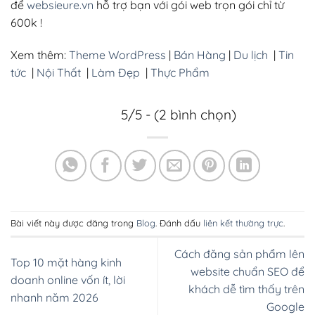
để
websieure.vn
hỗ trợ bạn với gói web trọn gói chỉ từ
600k !
Xem thêm:
Theme WordPress
|
Bán Hàng
|
Du lịch
|
Tin
tức
|
Nội Thất
|
Làm Đẹp
|
Thực Phẩm
5/5 - (2 bình chọn)
Bài viết này được đăng trong
Blog
. Đánh dấu
liên kết thường trực
.
Cách đăng sản phẩm lên
Top 10 mặt hàng kinh
website chuẩn SEO để
doanh online vốn ít, lời
khách dễ tìm thấy trên
nhanh năm 2026
Google