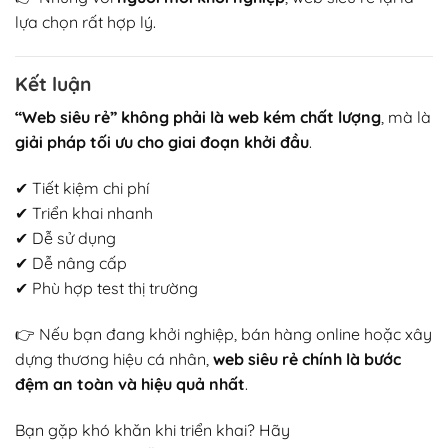
lựa chọn rất hợp lý.
Kết luận
“Web siêu rẻ” không phải là web kém chất lượng
, mà là
giải pháp tối ưu cho giai đoạn khởi đầu
.
✔ Tiết kiệm chi phí
✔ Triển khai nhanh
✔ Dễ sử dụng
✔ Dễ nâng cấp
✔ Phù hợp test thị trường
👉 Nếu bạn đang khởi nghiệp, bán hàng online hoặc xây
dựng thương hiệu cá nhân,
web siêu rẻ chính là bước
đệm an toàn và hiệu quả nhất
.
Bạn gặp khó khăn khi triển khai? Hãy