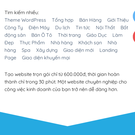
Tìm kiếm nhiều:
Theme WordPress
Tổng hợp
Bán Hàng
Giới Thiệu
Công Ty
Điện Máy
Du lịch
Tin tức
Nội Thất
Bất
động sản
Bán Ô Tô
Thời trang
Giáo Dục
Làm
Đẹp
Thực Phẩm
Nhà hàng
Khách sạn
Nhà
hàng
Spa
Xây dựng
Giao diện mới
Landing
Page
Giao diện khuyến mại
Tạo website trọn gói chỉ từ 600.000đ, thời gian hoàn
thành chỉ trong 30 phút. Một website chuyên nghiệp cho
công việc kinh doanh của bạn trở nên dễ dàng hơn.