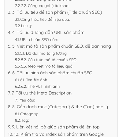
2.2. Công cụ gợi ý từ khóa
3. Tối ưu tiêu đề sản phẩm (Title chuẩn SEO)
Công thức tiêu đề hiệu quả:
Lưu ý:
4. Tối ưu đường dẫn URL sản phẩm
URL chuẩn SEO cần:
5. Viết mô tả sản phẩm chuẩn SEO, dễ bán hàng
5.1. Độ dài mô tả lý tưởng
5.2. Cấu trúc mô tả chuẩn SEO
5.3. Mẹo viết mô tả hiệu quả
6. Tối ưu hình ảnh sản phẩm chuẩn SEO
6.1. Tên file ảnh
6.2. Thẻ ALT hình ảnh
7. Tối ưu thẻ Meta Description
Yêu cầu:
8. Gắn danh mục (Category) & thẻ (Tag) hợp lý
Category:
Tag:
9. Liên kết nội bộ giúp sản phẩm dễ lên top
10. Kiểm tra và index sản phẩm trên Google