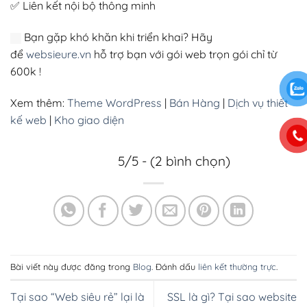
✅ Liên kết nội bộ thông minh
Bạn gặp khó khăn khi triển khai? Hãy
để
websieure.vn
hỗ trợ bạn với gói web trọn gói chỉ từ
600k !
Xem thêm:
Theme WordPress
|
Bán Hàng
|
Dịch vụ thiết
kế web
|
Kho giao diện
5/5 - (2 bình chọn)
Bài viết này được đăng trong
Blog
. Đánh dấu
liên kết thường trực
.
Tại sao “Web siêu rẻ” lại là
SSL là gì? Tại sao website