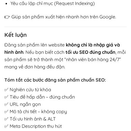
Yêu cầu lập chỉ mục (Request Indexing)
👉 Giúp sản phẩm xuất hiện nhanh hơn trên Google.
Kết luận
Đăng sản phẩm lên website
không chỉ là nhập giá và
hình ảnh
. Nếu bạn biết cách
tối ưu SEO đúng chuẩn
, mỗi
sản phẩm sẽ trở thành một “nhân viên bán hàng 24/7”
mang về đơn hàng đều đặn.
Tóm tắt các bước đăng sản phẩm chuẩn SEO:
✅ Nghiên cứu từ khóa
✅ Tiêu đề hấp dẫn – đúng chuẩn
✅ URL ngắn gọn
✅ Mô tả chi tiết – không copy
✅ Tối ưu hình ảnh & ALT
✅ Meta Description thu hút