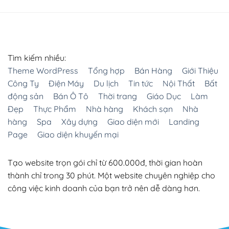
Tìm kiếm nhiều:
Theme WordPress
Tổng hợp
Bán Hàng
Giới Thiệu
Công Ty
Điện Máy
Du lịch
Tin tức
Nội Thất
Bất
động sản
Bán Ô Tô
Thời trang
Giáo Dục
Làm
Đẹp
Thực Phẩm
Nhà hàng
Khách sạn
Nhà
hàng
Spa
Xây dựng
Giao diện mới
Landing
Page
Giao diện khuyến mại
Tạo website trọn gói chỉ từ 600.000đ, thời gian hoàn
thành chỉ trong 30 phút. Một website chuyên nghiệp cho
công việc kinh doanh của bạn trở nên dễ dàng hơn.