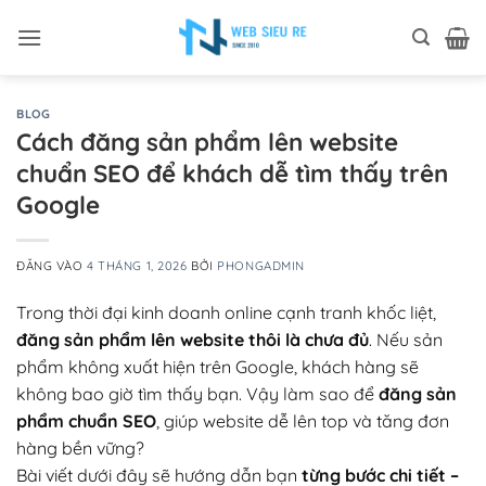
Bỏ
qua
nội
dung
BLOG
Cách đăng sản phẩm lên website
chuẩn SEO để khách dễ tìm thấy trên
Google
ĐĂNG VÀO
4 THÁNG 1, 2026
BỞI
PHONGADMIN
Trong thời đại kinh doanh online cạnh tranh khốc liệt,
đăng sản phẩm lên website thôi là chưa đủ
. Nếu sản
phẩm không xuất hiện trên Google, khách hàng sẽ
không bao giờ tìm thấy bạn. Vậy làm sao để
đăng sản
phẩm chuẩn SEO
, giúp website dễ lên top và tăng đơn
hàng bền vững?
Bài viết dưới đây sẽ hướng dẫn bạn
từng bước chi tiết –