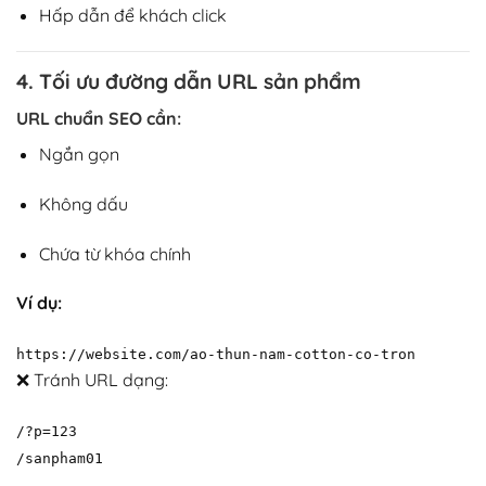
Hấp dẫn để khách click
4. Tối ưu đường dẫn URL sản phẩm
URL chuẩn SEO cần:
Ngắn gọn
Không dấu
Chứa từ khóa chính
Ví dụ:
https:
//website.com/ao-thun-nam-cotton-co-tron
❌ Tránh URL dạng:
/?p=123
/sanpham01