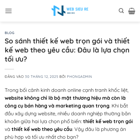
Bỏ
qua
nội
dung
BLOG
So sánh thiết kế web trọn gói và thiết
kế web theo yêu cầu: Đâu là lựa chọn
tối ưu?
ĐĂNG VÀO
30 THÁNG 12, 2025
BỞI
PHONGADMIN
Trong bối cảnh kinh doanh online cạnh tranh khốc liệt,
website không chỉ là bộ mặt thương hiệu mà còn là
công cụ bán hàng và marketing quan trọng
. Khi bắt
đầu xây dựng website, nhiều doanh nghiệp thường băn
khoăn giữa hai lựa chọn phổ biến:
thiết kế web trọn gói
và
thiết kế web theo yêu cầu
. Vậy đâu là phương án
phù hợp và tối ưu nhất cho bạn?