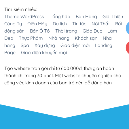
Tìm kiếm nhiều:
Theme WordPress
Tổng hợp
Bán Hàng
Giới Thiệu
Công Ty
Điện Máy
Du lịch
Tin tức
Nội Thất
Bất
động sản
Bán Ô Tô
Thời trang
Giáo Dục
Làm
Đẹp
Thực Phẩm
Nhà hàng
Khách sạn
Nhà
hàng
Spa
Xây dựng
Giao diện mới
Landing
Page
Giao diện khuyến mại
Tạo website trọn gói chỉ từ 600.000đ, thời gian hoàn
thành chỉ trong 30 phút. Một website chuyên nghiệp cho
công việc kinh doanh của bạn trở nên dễ dàng hơn.