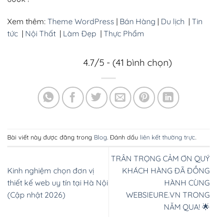
Xem thêm:
Theme WordPress
|
Bán Hàng
|
Du lịch
|
Tin
tức
|
Nội Thất
|
Làm Đẹp
|
Thực Phẩm
4.7/5 - (41 bình chọn)
Bài viết này được đăng trong
Blog
. Đánh dấu
liên kết thường trực
.
TRÂN TRỌNG CẢM ƠN QUÝ
Kinh nghiệm chọn đơn vị
KHÁCH HÀNG ĐÃ ĐỒNG
thiết kế web uy tín tại Hà Nội
HÀNH CÙNG
(Cập nhật 2026)
WEBSIEURE.VN TRONG
NĂM QUA! 🌟