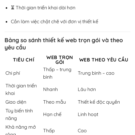
⏳ Thời gian triển khai dài hơn
Cần làm việc chặt chẽ với đơn vị thiết kế
Bảng so sánh thiết kế web trọn gói và theo
yêu cầu
WEB TRỌN
TIÊU CHÍ
WEB THEO YÊU CẦU
GÓI
Thấp – trung
Chi phí
Trung bình – cao
bình
Thời gian triển
Nhanh
Lâu hơn
khai
Giao diện
Theo mẫu
Thiết kế độc quyền
Tùy biến tính
Hạn chế
Linh hoạt
năng
Khả năng mở
Thấp
Cao
rộng